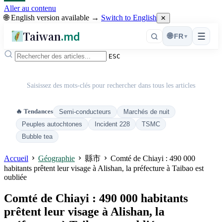
Aller au contenu
🌐 English version available →
Switch to English
✕
Taiwan
.md
☰
🌐
FR
▾
ESC
Saisissez des mots-clés pour rechercher dans tous les articles
🔥 Tendances
Semi-conducteurs
Marchés de nuit
Peuples autochtones
Incident 228
TSMC
Bubble tea
Accueil
Géographie
縣市
Comté de Chiayi : 490 000
habitants prêtent leur visage à Alishan, la préfecture à Taibao est
oubliée
Comté de Chiayi : 490 000 habitants
prêtent leur visage à Alishan, la