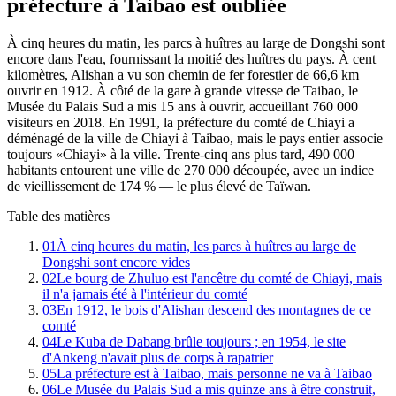
préfecture à Taibao est oubliée
À cinq heures du matin, les parcs à huîtres au large de Dongshi sont
encore dans l'eau, fournissant la moitié des huîtres du pays. À cent
kilomètres, Alishan a vu son chemin de fer forestier de 66,6 km
ouvrir en 1912. À côté de la gare à grande vitesse de Taibao, le
Musée du Palais Sud a mis 15 ans à ouvrir, accueillant 760 000
visiteurs en 2018. En 1991, la préfecture du comté de Chiayi a
déménagé de la ville de Chiayi à Taibao, mais le pays entier associe
toujours «Chiayi» à la ville. Trente-cinq ans plus tard, 490 000
habitants entourent une ville de 270 000 découpée, avec un indice
de vieillissement de 174 % — le plus élevé de Taïwan.
Table des matières
01
À cinq heures du matin, les parcs à huîtres au large de
Dongshi sont encore vides
02
Le bourg de Zhuluo est l'ancêtre du comté de Chiayi, mais
il n'a jamais été à l'intérieur du comté
03
En 1912, le bois d'Alishan descend des montagnes de ce
comté
04
Le Kuba de Dabang brûle toujours ; en 1954, le site
d'Ankeng n'avait plus de corps à rapatrier
05
La préfecture est à Taibao, mais personne ne va à Taibao
06
Le Musée du Palais Sud a mis quinze ans à être construit,