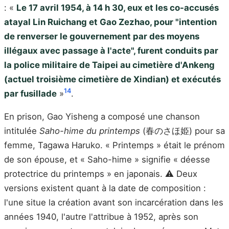
: «
Le 17 avril 1954, à 14 h 30, eux et les co-accusés
atayal Lin Ruichang et Gao Zezhao, pour "intention
de renverser le gouvernement par des moyens
illégaux avec passage à l'acte", furent conduits par
la police militaire de Taipei au cimetière d'Ankeng
(actuel troisième cimetière de Xindian) et exécutés
14
par fusillade
»
.
En prison, Gao Yisheng a composé une chanson
intitulée
Saho-hime du printemps
(春のさほ姫) pour sa
femme, Tagawa Haruko. « Printemps » était le prénom
de son épouse, et « Saho-hime » signifie « déesse
protectrice du printemps » en japonais. ⚠️ Deux
versions existent quant à la date de composition :
l'une situe la création avant son incarcération dans les
années 1940, l'autre l'attribue à 1952, après son