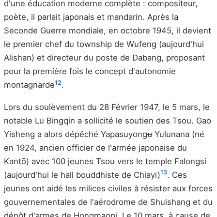
d'une éducation moderne complète : compositeur,
poète, il parlait japonais et mandarin. Après la
Seconde Guerre mondiale, en octobre 1945, il devient
le premier chef du township de Wufeng (aujourd'hui
Alishan) et directeur du poste de Dabang, proposant
pour la première fois le concept d'autonomie
12
montagnarde
.
Lors du soulèvement du 28 Février 1947, le 5 mars, le
notable Lu Bingqin a sollicité le soutien des Tsou. Gao
Yisheng a alors dépêché Yapasuyongʉ Yulunana (né
en 1924, ancien officier de l'armée japonaise du
Kantō) avec 100 jeunes Tsou vers le temple Falongsi
13
(aujourd'hui le hall bouddhiste de Chiayi)
. Ces
jeunes ont aidé les milices civiles à résister aux forces
gouvernementales de l'aérodrome de Shuishang et du
dépôt d'armes de Hongmaopi. Le 10 mars, à cause de