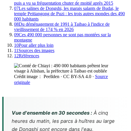
puis a vu sa fréquentation chuter de moitié après 2015
07
Les salines de Dongshi, les marais salants de Budai, le
temple Peitiangong de Puzi : les trois autres mondes des 490
000 habitants
08
Du déménagement de 1991 à Taibao à l'indice de
vieillissement de 174 % en 2026
09
Ces 490 000 personnes ne sont pas montées sur la
montagne
10
Pour aller plus loin
11
Sources des images
12
Références
Crédit image： Peellden
· CC BY-SA 4.0
·
Source
originale
Vue d'ensemble en 30 secondes :
À cinq
heures du matin, les parcs à huîtres au large
de Dongshi sont encore dans l'eau,