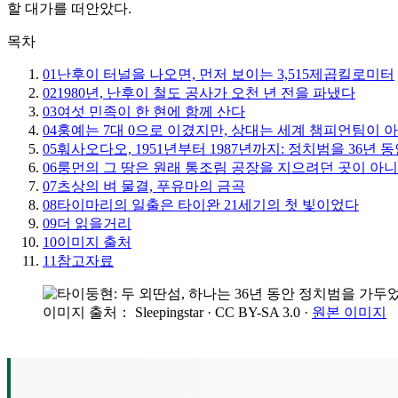
할 대가를 떠안았다.
목차
01
난후이 터널을 나오면, 먼저 보이는 3,515제곱킬로미터
02
1980년, 난후이 철도 공사가 오천 년 전을 파냈다
03
여섯 민족이 한 현에 함께 산다
04
훙예는 7대 0으로 이겼지만, 상대는 세계 챔피언팀이 
05
훠사오다오, 1951년부터 1987년까지: 정치범을 36년 
06
룽먼의 그 땅은 원래 통조림 공장을 지으려던 곳이 아
07
츠상의 벼 물결, 푸유마의 금곡
08
타이마리의 일출은 타이완 21세기의 첫 빛이었다
09
더 읽을거리
10
이미지 출처
11
참고자료
이미지 출처： Sleepingstar
· CC BY-SA 3.0
·
원본 이미지