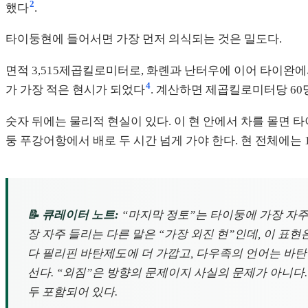
2
했다
.
타이둥현에 들어서면 가장 먼저 의식되는 것은 밀도다.
면적 3,515제곱킬로미터로, 화롄과 난터우에 이어 타이완
4
가 가장 적은 현시가 되었다
. 계산하면 제곱킬로미터당 60
숫자 뒤에는 물리적 현실이 있다. 이 현 안에서 차를 몰면 
둥 푸강어항에서 배로 두 시간 넘게 가야 한다. 현 전체에는 1개
📝 큐레이터 노트:
“마지막 정토”는 타이둥에 가장 자주
장 자주 들리는 다른 말은 “가장 외진 현”인데, 이 
다 필리핀 바탄제도에 더 가깝고, 다우족의 언어는 바탄
선다. “외짐”은 방향의 문제이지 사실의 문제가 아니다.
두 포함되어 있다.