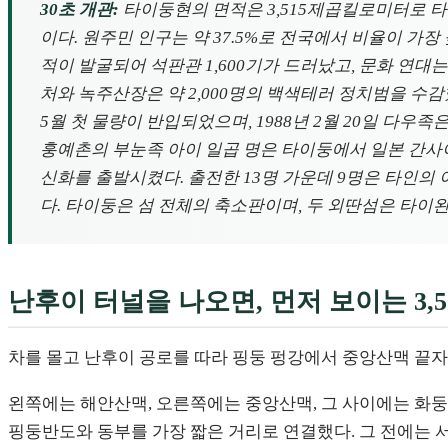
30초 개관:
타이둥현의 면적은 3,515제곱킬로미터로 타이완
이다. 원주민 인구는 약 37.5%로 전국에서 비율이 가장 
적이 발굴되어 석판관 1,600기가 드러났고, 문화 연대는
처와 녹주산장은 약 2,000명의 백색테러 정치범을 수감했
5월 첫 물량이 반입되었으며, 1988년 2월 20일 다우족은
훙예촌의 부눈족 아이 일곱 명은 타이둥에서 일본 간사이
신화를 출발시켰다. 출전한 13명 가운데 9명은 타인의 
다. 타이둥은 섬 전체의 축소판이며, 두 외딴섬은 타이
난후이 터널을 나오면, 먼저 보이는 3
차를 몰고 난후이 공로를 따라 핑둥 펑강에서 중앙산맥 끝자
왼쪽에는 해안산맥, 오른쪽에는 중앙산맥, 그 사이에는 화둥
핑둥반도와 동부를 가장 짧은 거리로 연결했다. 그 전에는 