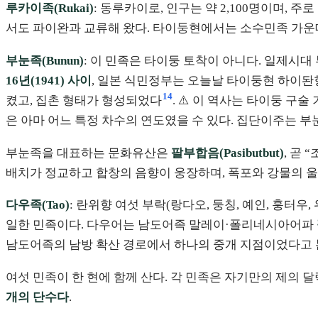
루카이족(Rukai)
: 동루카이로, 인구는 약 2,100명이며, 
서도 파이완과 교류해 왔다. 타이둥현에서는 소수민족 가운
부눈족(Bunun)
: 이 민족은 타이둥 토착이 아니다. 일제시
16년(1941) 사이
, 일본 식민정부는 오늘날 타이둥현 하이
14
켰고, 집촌 형태가 형성되었다
. ⚠️ 이 역사는 타이둥 구
은 아마 어느 특정 차수의 연도였을 수 있다. 집단이주는 
부눈족을 대표하는 문화유산은
팔부합음(Pasibutbut)
, 곧
배치가 정교하고 합창의 음향이 웅장하며, 폭포와 강물의 울
다우족(Tao)
: 란위향 여섯 부락(랑다오, 둥칭, 예인, 훙터
일한 민족이다. 다우어는 남도어족 말레이·폴리네시아어파
남도어족의 남방 확산 경로에서 하나의 중개 지점이었다고 
여섯 민족이 한 현에 함께 산다. 각 민족은 자기만의 제의 달
개의 단수다
.