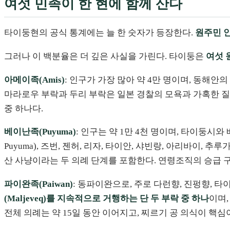
여섯 민족이 한 현에 함께 산다
타이둥현의 공식 통계에는 늘 한 숫자가 등장한다.
원주민 인
그러나 이 백분율은 더 깊은 사실을 가린다. 타이둥은
여섯 
아메이족(Amis)
: 인구가 가장 많아 약 4만 명이며, 동해안
마라로우 부락과 두리 부락은 일본 경찰의 모욕과 가혹한 
중 하나다.
베이난족(Puyuma)
: 인구는 약 1만 4천 명이며, 타이둥
Puyuma), 즈번, 젠허, 리자, 타이안, 샤빈랑, 아리바이, 추
산 사냥이라는 두 의례 단계를 포함한다. 연령조직의 승급 구
파이완족(Paiwan)
: 동파이완으로, 주로 다런향, 진펑향, 
(Maljeveq)를 지속적으로 거행하는 단 두 부락 중 하나
이며
전체 의례는 약 15일 동안 이어지고, 찌르기 공 의식이 핵심