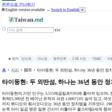
본문으로 건너뛰기
🌐 English version available →
Switch to English
✕
Taiwan
.md
ESC
반도체
야시장
원주민족
2·28 사건
버
🔥 인기
TSMC
홈
지리
縣市
타이둥현: 두 외딴섬, 하나는 36년 동안 
타이둥현: 두 외딴섬, 하나는 36년 동안
타이둥현의 21만 인구는 3,515제곱킬로미터에 흩어져 있으며, 
취락(5,300년 전 베이난 유적의 석관 1,600기)이 숨어 있고, 여
까지 뤼다오의 훠사오다오는 36년 동안 정치범을 가두었다. 1982년
눈족 아이 일곱 명은 일본 간사이 리틀야구 올스타팀(세계 챔피