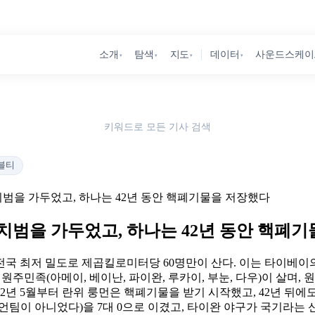
소개
탐색
지도
데이터
사운드스케이
▾
▾
▾
▾
키워드로 모든 기사 검색
블티
정치범을 가두었고, 하나는 42년 동안 핵폐기물을 저장했다
 정치범을 가두었고, 하나는 42년 동안 핵폐
전국 최저 밀도로 제곱킬로미터당 60명만이 산다. 이는 타이베이의
섯 원주민족(아메이, 베이난, 파이완, 루카이, 부눈, 다우)이 살며, 원
 5월부터 란위 룽먼은 핵폐기물을 받기 시작했고, 42년 뒤에도 97,
언팀이 아니었다)을 7대 0으로 이겼고, 타이완 야구가 국기라는 