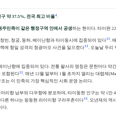
4
구 약 37.5%, 전국 최고 비율
.
원주민족이 같은 행정구역 안에서 공생
하는 현이다. 타이완 2
11
의 창빈, 청궁, 둥허, 베이난향과 타이둥시에 집중되어 있다
. 
11
질책에 항일 성격의 청광아오 사건을 일으켰다
. 오늘날 두
시와 베이난향에 집중되어 있다. 전통 팔사의 명칭은 문헌마다 
12
루가 포함된다
. 매년 12월 말부터 1월 초까지 열리는 대렵제(M
조는 이 민족의 가장 핵심적인 사회 운영 논리다.
타이마리향 남부와 다우향에 분포하며, 타이둥현 인구는 약 1만 
13
, 다른 하나는 핑둥현 라이이향 구러우촌이다
. 오년제의 역
이다.