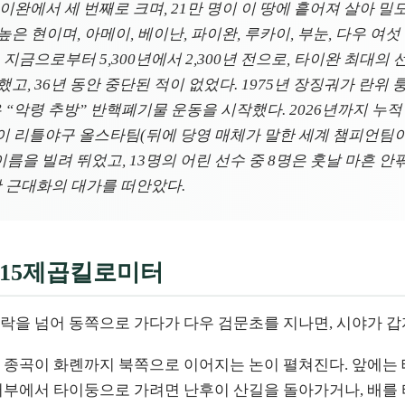
에서 세 번째로 크며, 21만 명이 이 땅에 흩어져 살아 밀도는 
높은 현이며, 아메이, 베이난, 파이완, 루카이, 부눈, 다우 여섯
 지금으로부터 5,300년에서 2,300년 전으로, 타이완 최대의 
고, 36년 동안 중단된 적이 없었다. 1975년 장징궈가 란위
 “악령 추방” 반핵폐기물 운동을 시작했다. 2026년까지 누적 97
 리틀야구 올스타팀(뒤에 당영 매체가 말한 세계 챔피언팀이 
이름을 빌려 뛰었고, 13명의 어린 선수 중 8명은 훗날 마흔 
완 근대화의 대가를 떠안았다.
,515제곱킬로미터
락을 넘어 동쪽으로 가다가 다우 검문초를 지나면, 시야가 갑
 종곡이 화롄까지 북쪽으로 이어지는 논이 펼쳐진다. 앞에는 태
서부에서 타이둥으로 가려면 난후이 산길을 돌아가거나, 배를 타