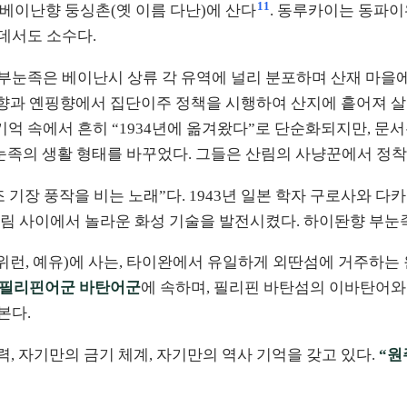
11
주로 베이난향 둥싱촌(옛 이름 다난)에 산다
. 동루카이는 동파이
데서도 소수다.
대 부눈족은 베이난시 상류 각 유역에 널리 분포하며 산재 마을
돤향과 옌핑향에서 집단이주 정책을 시행하여 산지에 흩어져 
술 기억 속에서 흔히 “1934년에 옮겨왔다”로 단순화되지만, 문
부눈족의 생활 형태를 바꾸었다. 그들은 산림의 사냥꾼에서 정착
 “조 기장 풍작을 비는 노래”다. 1943년 일본 학자 구로사와
림 사이에서 놀라운 화성 기술을 발전시켰다. 하이돤향 부눈
우, 위런, 예유)에 사는, 타이완에서 유일하게 외딴섬에 거주하
필리핀어군 바탄어군
에 속하며, 필리핀 바탄섬의 이바탄어와
본다.
력, 자기만의 금기 체계, 자기만의 역사 기억을 갖고 있다.
“원