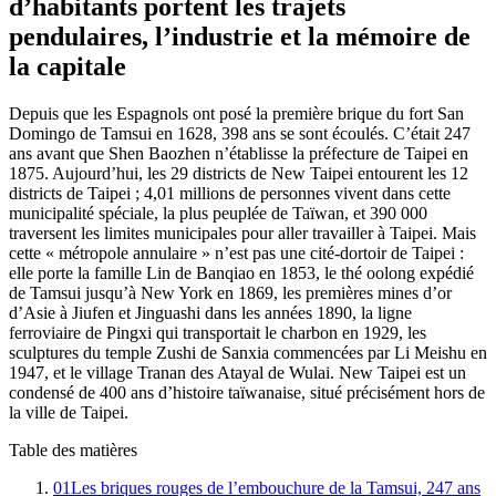
d’habitants portent les trajets
pendulaires, l’industrie et la mémoire de
la capitale
Depuis que les Espagnols ont posé la première brique du fort San
Domingo de Tamsui en 1628, 398 ans se sont écoulés. C’était 247
ans avant que Shen Baozhen n’établisse la préfecture de Taipei en
1875. Aujourd’hui, les 29 districts de New Taipei entourent les 12
districts de Taipei ; 4,01 millions de personnes vivent dans cette
municipalité spéciale, la plus peuplée de Taïwan, et 390 000
traversent les limites municipales pour aller travailler à Taipei. Mais
cette « métropole annulaire » n’est pas une cité-dortoir de Taipei :
elle porte la famille Lin de Banqiao en 1853, le thé oolong expédié
de Tamsui jusqu’à New York en 1869, les premières mines d’or
d’Asie à Jiufen et Jinguashi dans les années 1890, la ligne
ferroviaire de Pingxi qui transportait le charbon en 1929, les
sculptures du temple Zushi de Sanxia commencées par Li Meishu en
1947, et le village Tranan des Atayal de Wulai. New Taipei est un
condensé de 400 ans d’histoire taïwanaise, situé précisément hors de
la ville de Taipei.
Table des matières
01
Les briques rouges de l’embouchure de la Tamsui, 247 ans