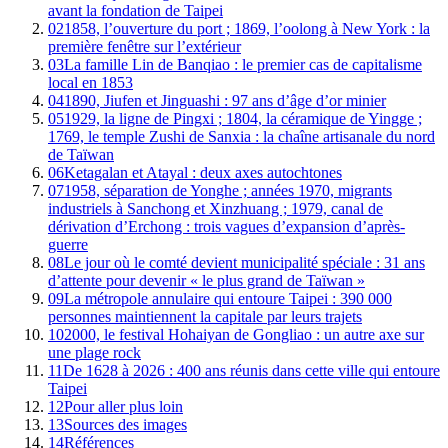
avant la fondation de Taipei
02
1858, l’ouverture du port ; 1869, l’oolong à New York : la
première fenêtre sur l’extérieur
03
La famille Lin de Banqiao : le premier cas de capitalisme
local en 1853
04
1890, Jiufen et Jinguashi : 97 ans d’âge d’or minier
05
1929, la ligne de Pingxi ; 1804, la céramique de Yingge ;
1769, le temple Zushi de Sanxia : la chaîne artisanale du nord
de Taïwan
06
Ketagalan et Atayal : deux axes autochtones
07
1958, séparation de Yonghe ; années 1970, migrants
industriels à Sanchong et Xinzhuang ; 1979, canal de
dérivation d’Erchong : trois vagues d’expansion d’après-
guerre
08
Le jour où le comté devient municipalité spéciale : 31 ans
d’attente pour devenir « le plus grand de Taïwan »
09
La métropole annulaire qui entoure Taipei : 390 000
personnes maintiennent la capitale par leurs trajets
10
2000, le festival Hohaiyan de Gongliao : un autre axe sur
une plage rock
11
De 1628 à 2026 : 400 ans réunis dans cette ville qui entoure
Taipei
12
Pour aller plus loin
13
Sources des images
14
Références