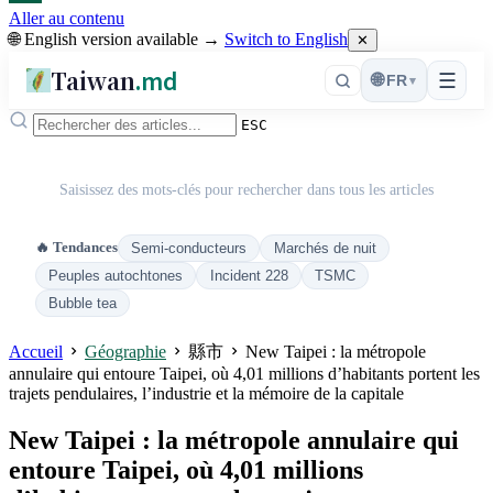
Aller au contenu
🌐 English version available →
Switch to English
✕
Taiwan
.md
☰
🌐
FR
▾
ESC
Saisissez des mots-clés pour rechercher dans tous les articles
🔥 Tendances
Semi-conducteurs
Marchés de nuit
Peuples autochtones
Incident 228
TSMC
Bubble tea
Accueil
Géographie
縣市
New Taipei : la métropole
annulaire qui entoure Taipei, où 4,01 millions d’habitants portent les
trajets pendulaires, l’industrie et la mémoire de la capitale
New Taipei : la métropole annulaire qui
entoure Taipei, où 4,01 millions