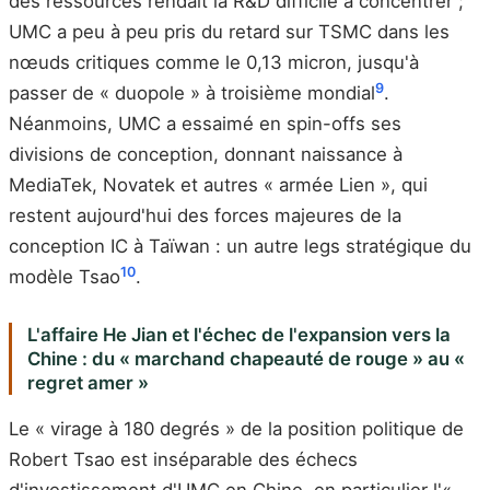
des ressources rendait la R&D difficile à concentrer ;
UMC a peu à peu pris du retard sur TSMC dans les
nœuds critiques comme le 0,13 micron, jusqu'à
9
passer de « duopole » à troisième mondial
.
Néanmoins, UMC a essaimé en spin-offs ses
divisions de conception, donnant naissance à
MediaTek, Novatek et autres « armée Lien », qui
restent aujourd'hui des forces majeures de la
conception IC à Taïwan : un autre legs stratégique du
10
modèle Tsao
.
L'affaire He Jian et l'échec de l'expansion vers la
Chine : du « marchand chapeauté de rouge » au «
regret amer »
Le « virage à 180 degrés » de la position politique de
Robert Tsao est inséparable des échecs