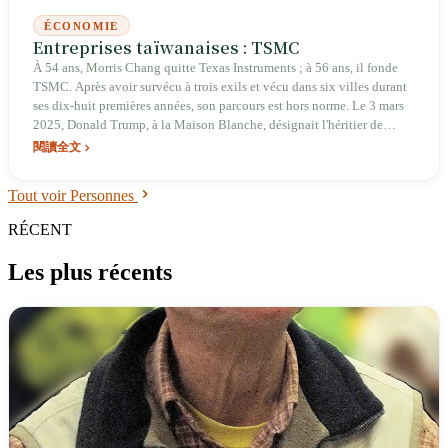
ÉCONOMIE
Entreprises taïwanaises : TSMC
À 54 ans, Morris Chang quitte Texas Instruments ; à 56 ans, il fonde
TSMC. Après avoir survécu à trois exils et vécu dans six villes durant
ses dix-huit premières années, son parcours est hors norme. Le 3 mars
2025, Donald Trump, à la Maison Blanche, désignait l'héritier de
Morris Chang, Wei Jھی-jia, comme « l'homme le plus important de
閱讀全文
cette pièce ». En premier trimestre 2026, le chiffre d'affaires de TSMC
atteint 35,9 milliards de\\USD. Sur une île frappée par les typhons et
Tout voir Personnes
les pénuries d'eau et d'électricité, s'est construit le cœur de la
civilisation numérique mondiale — mais plus ce cœur grandit, plus
RÉCENT
l'incertitude plane sur la capacité de l'île à en assumer le coût.
Les plus récents