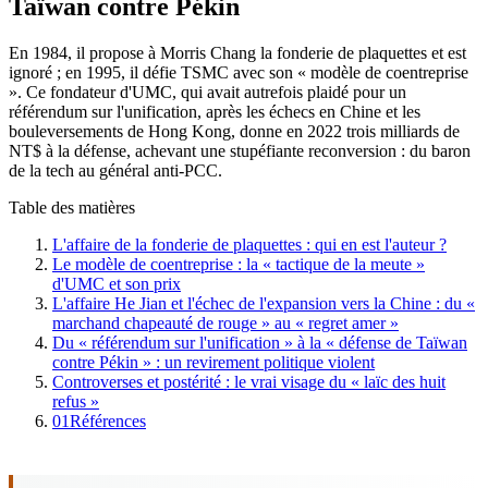
Taïwan contre Pékin
En 1984, il propose à Morris Chang la fonderie de plaquettes et est
ignoré ; en 1995, il défie TSMC avec son « modèle de coentreprise
». Ce fondateur d'UMC, qui avait autrefois plaidé pour un
référendum sur l'unification, après les échecs en Chine et les
bouleversements de Hong Kong, donne en 2022 trois milliards de
NT$ à la défense, achevant une stupéfiante reconversion : du baron
de la tech au général anti-PCC.
Table des matières
L'affaire de la fonderie de plaquettes : qui en est l'auteur ?
Le modèle de coentreprise : la « tactique de la meute »
d'UMC et son prix
L'affaire He Jian et l'échec de l'expansion vers la Chine : du «
marchand chapeauté de rouge » au « regret amer »
Du « référendum sur l'unification » à la « défense de Taïwan
contre Pékin » : un revirement politique violent
Controverses et postérité : le vrai visage du « laïc des huit
refus »
01
Références