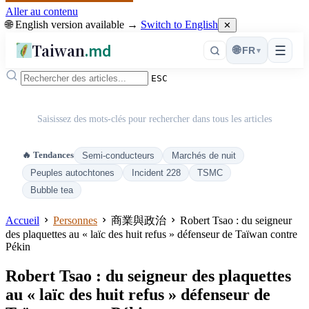
Aller au contenu
🌐 English version available →
Switch to English
✕
Taiwan
.md
☰
🌐
FR
▾
ESC
Saisissez des mots-clés pour rechercher dans tous les articles
🔥 Tendances
Semi-conducteurs
Marchés de nuit
Peuples autochtones
Incident 228
TSMC
Bubble tea
Accueil
Personnes
商業與政治
Robert Tsao : du seigneur
des plaquettes au « laïc des huit refus » défenseur de Taïwan contre
Pékin
Robert Tsao : du seigneur des plaquettes
au « laïc des huit refus » défenseur de