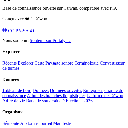
Base de connaissance ouverte sur Taïwan, compatible avec l’IA
Conçu avec ❤️ à Taïwan
CC BY-SA 4.0
Nous soutenir:
Soutenir sur Portaly →
Explorer
Récents
Explorer
Carte
Paysage sonore
Terminologie
Convertisseur
de termes
Données
Tableau de bord
Données
Données ouvertes
Entreprises
Graphe de
connaissance
Arbre des branches linguistiques
La forme de Taïwan
Arbre de vie
Banc de souveraineté
Élections 2026
Organisme
Sémionte
Anatomie
Journal
Manifeste