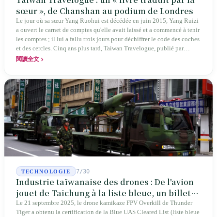
sœur », de Chanshan au podium de Londres
Le jour où sa sœur Yang Ruohui est décédée en juin 2015, Yang Ruizi
a ouvert le carnet de comptes qu'elle avait laissé et a commencé à tenir
les comptes ; il lui a fallu trois jours pour déchiffrer le code des coches
et des cercles. Cinq ans plus tard, Taiwan Travelogue, publié par
Chanshan, portait la mention « par Chihako Aoyama, traduit par Yang
閱讀全文
Shuangzi » — le nom du traducteur était celui de la sœur disparue.
NBA à New York en 2024, Booker Prize à Londres en 2026 : elle a
traduit un livre inexistant sous le nom de sa sœur.
7/30
TECHNOLOGIE
Industrie taïwanaise des drones : De l'avion
jouet de Taichung à la liste bleue, un billet
d'entrée pour Thunder Tiger
Le 21 septembre 2025, le drone kamikaze FPV Overkill de Thunder
Tiger a obtenu la certification de la Blue UAS Cleared List (liste bleue