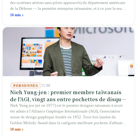
des systèmes aériens sans pilote approuvés) du département américain
de la Défense — la première entreprise taïwanaise, et à ce jour la seule.
Sur les 39 plateformes de drones finis et les 165 composants de cette
16 min
liste, Taïwan n'occupe qu'une seule place. En avril 2026, quatre
sénateurs américains bipartites ont proposé le Blue Skies for Taiwan
Act pour établir un passage prioritaire pour les fabricants taïwanais ; la
simple existence de ce projet de loi révèle une réalité : Taïwan avance
trop lentement, au point que les États-Unis doivent légiférer pour
abaisser les barrières. Une entreprise qui fabrique des avions
télécommandés depuis 46 ans à Taichung prévoit de construire sa
deuxième usine dans l'Ohio.
7/30
PERSONNES
Nieh Yung-jen : premier membre taïwanais
de l'AGI, vingt ans entre pochettes de disques
et systèmes d'identité nationale
Nieh Yung-jen (né en 1977) est le premier designer taïwanais à avoir
été admis à l'Alliance Graphique Internationale (AGI), l'association
suisse de design graphique fondée en 1952. Trois fois lauréat du
Golden Melody Award dans la catégorie meilleure pochette d'album, il
a conçu des couvertures pour la musique pop (Jonathan Lee, Yoga Lin,
18 min
Lu Wei), des couvertures d'ouvrages pour des maisons d'édition, des