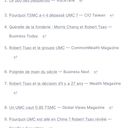
Le duo des plaquettes
— VoiceTank
↩
Pourquoi TSMC a-t-il dépassé UMC ?
— CIO Taiwan
↩
Querelle de la fonderie : Morris Chang et Robert Tsao
—
Business Today
↩
Robert Tsao et le groupe UMC
— CommonWealth Magazine
↩
Poignée de main du siècle
— Business Next
↩
Robert Tsao et la décision d'il y a 27 ans
— Wealth Magazine
↩
Un UMC vaut 0,85 TSMC
— Global Views Magazine
↩
Pourquoi UMC est allé en Chine ? Robert Tsao révèle
—