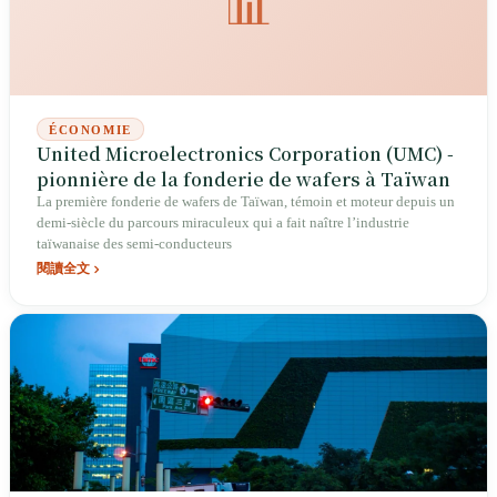
📊
domicile et de son lieu de travail à Taipei ; il a passé la Saint-Valentin
dans un avion à destination de la France. Le 13 mai, le Parti démocrate
progressiste l'a officiellement investi comme candidat à la mairie de
Taipei : la ville qu'il brigue est précisément celle dont les coordonnées
avaient été marquées sur une image satellite.
ÉCONOMIE
United Microelectronics Corporation (UMC) -
pionnière de la fonderie de wafers à Taïwan
La première fonderie de wafers de Taïwan, témoin et moteur depuis un
demi-siècle du parcours miraculeux qui a fait naître l’industrie
taïwanaise des semi-conducteurs
閱讀全文