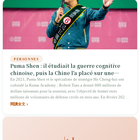
PERSONNES
Puma Shen : il étudiait la guerre cognitive
chinoise, puis la Chine l'a placé sur une
image satellite
En 2021, Puma Shen et le spécialiste de stratégie Ho Cheng-hui ont
cofondé la Kuma Academy ; Robert Tsao a donné 600 millions de
dollars taïwanais pour la soutenir, avec l'objectif de former trois
millions de volontaires de défense civile en trois ans. En février 2024,
il est entré au Parlement comme député sans circonscription du Parti
閱讀全文
démocrate progressiste. Le 28 octobre 2025, il est devenu le premier
responsable politique élu taïwanais visé par une enquête ouverte par la
Chine pour « crime de sécession » ; CCTV a accompagné l'affaire d'un
reportage spécial de « dévoilement » avertissant : « le prochain, ce
sera vous ». Le jour du Nouvel An 2026, un compte Weibo chinois a
utilisé un satellite commercial pour publier les coordonnées de son