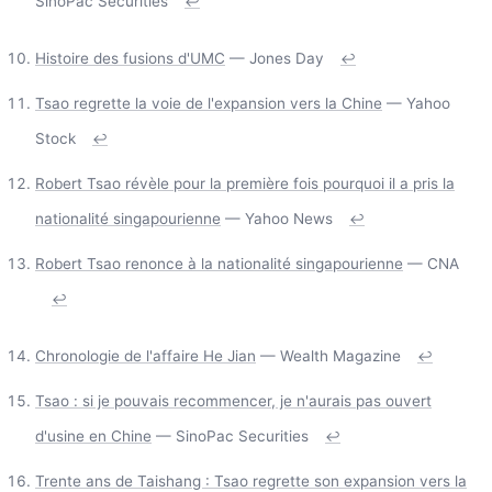
SinoPac Securities
↩
Histoire des fusions d'UMC
— Jones Day
↩
Tsao regrette la voie de l'expansion vers la Chine
— Yahoo
Stock
↩
Robert Tsao révèle pour la première fois pourquoi il a pris la
nationalité singapourienne
— Yahoo News
↩
Robert Tsao renonce à la nationalité singapourienne
— CNA
↩
Chronologie de l'affaire He Jian
— Wealth Magazine
↩
Tsao : si je pouvais recommencer, je n'aurais pas ouvert
d'usine en Chine
— SinoPac Securities
↩
Trente ans de Taishang : Tsao regrette son expansion vers la