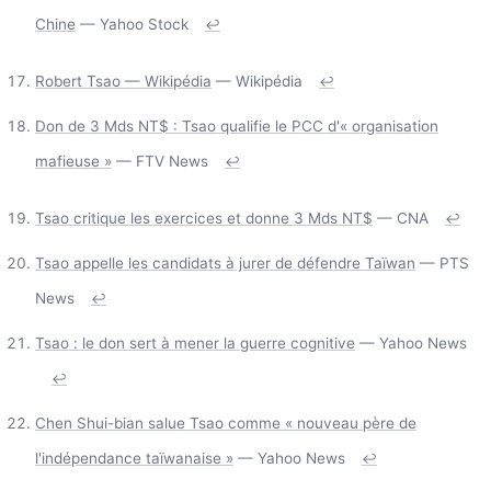
Chine
— Yahoo Stock
↩
Robert Tsao — Wikipédia
— Wikipédia
↩
Don de 3 Mds NT$ : Tsao qualifie le PCC d'« organisation
mafieuse »
— FTV News
↩
Tsao critique les exercices et donne 3 Mds NT$
— CNA
↩
Tsao appelle les candidats à jurer de défendre Taïwan
— PTS
News
↩
Tsao : le don sert à mener la guerre cognitive
— Yahoo News
↩
Chen Shui-bian salue Tsao comme « nouveau père de
l'indépendance taïwanaise »
— Yahoo News
↩