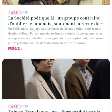
7/30
ART
La Société poétique Li : un groupe contraint
d'oublier le japonais, soutenant la revue de
poésie chinoise la plus ancienne de Taïwan
En 1958, un soldat japonais taïwanais de 36 ans publiait sous le nom
de plume 'Huan Fu' son premier poème en chinois d'après-guerre, onze
ans après avoir arrêté d'écrire en japonais. Six ans plus tard, lui et onze
autres personnes réunis dans un salon du centre de Taïwan
transformaient cette expérience de mutisme générationnel en une
閱讀全文
société poétique nommée 'Li' (le champignon comestible) — 60 ans de
publication ininterrompue, écrivant la poétique locale des marges
jusqu'aux manuels scolaires du collège.
7/30
ART
Taiwan Travelogue : un « livre traduit par la