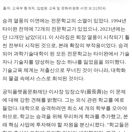
30년간 대학 및 전문대학은 58개에서 148개로 늘어났고, 전문학교는
출처: 교육부 통계처, 입법원 교육 및 문화위원회 서면 보고(2024)
학년
대학교 및 전문대학
승격 열풍의 이면에는 전문학교의 소멸이 있었다. 1994년
83
58
타이완 전역에 72개의 전문학교가 있었으나, 2023년에는
단 12개만 남았다[1]. 이 사라짐은 퇴장 열풍이 시작되기 훨
85
67
씬 전부터 시작된 것으로, 본래 확장의 부작용이었다. 승격
되어 과학기술대학이 된 모든 전문학교는 타이완에서 기술
90
135
자나 기술자를 양성하는 장소 하나를 잃었음을 의미했다.
기술교육 체계는 저출산으로 무너진 것이 아니라, 대학화
100
148
의 물결 속에서 스스로 희석된 것이다.
108
140
공익플랫폼문화재단 이사장 잉장쇼우(嚴長壽)는 이 문제
에 대해 강한 견해를 밝혔다. 그는 외식 관련 학교를 예로
112
133
들었다. 대학으로 승격하려면 최소 세 개의 학부를 모아야
하므로, 학교는 승격을 위해 무리하게 학과를 추가했고, 본
래 핵심 사업에 투자해야 할 자원을 분산시켰다. "학교들은