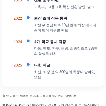
교육부, '고등교육 혁신 전환 방안' 발표
퇴장 조례 삼독 통과
2022
학생 수 정점 이후 10년 만에 퇴장 메커니
즘이 법적 지위를 확보
4개 학교 동시 퇴장
2024
다통, 명도, 환구, 동방, 최종적으로 898명
의 학생을 배치
다한 폐교
2025
화롄, 퇴장 전 약 500명의 학생이 남아있
었음
출처: 교육부, 입법원 보고서, 고등교육 평가센터, 중앙신문
문턱이 바닥까지 떨어진 순간은 시각적으로도 확인된다.