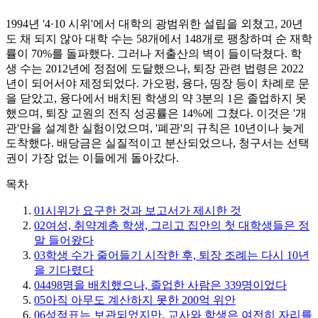
1994년 '4·10 시위'에서 대학의 광범위한 설립을 외쳤고, 20년
도 채 되지 않아 대학 수는 58개에서 148개로 팽창하며 순 재학
률이 70%를 돌파했다. 그러나 저출산의 벽이 들이닥쳤다. 학
생 수는 2012년에 정점에 도달했으나, 퇴장 관련 법령은 2022
년이 되어서야 제정되었다. 가오펑, 융다, 띵장 등이 차례로 문
을 닫았고, 융다에서 배치된 학생의 약 3분의 1은 졸업하지 못
했으며, 퇴장 교원의 전직 성공률은 14%에 그쳤다. 이것은 '개
관'만을 설계한 실험이었으며, '폐관'의 규칙은 10년이나 늦게
도착했다. 배당금은 실질적이고 분산되었으나, 청구서는 선택
권이 가장 없는 이들에게 돌아갔다.
목차
01
시위가 요구한 것과 보고서가 제시한 것
02
여성, 취약계층 학생, 그리고 집안의 첫 대학생들은 정
말 들어왔다
03
학생 수가 줄어들기 시작한 후, 퇴장 조례는 다시 10년
을 기다렸다
04
498명을 배치했으나, 졸업한 사람은 339명이었다
05
아직 아무도 계산하지 못한 200억 위안
06
성적표는 보관되었지만, 교사와 학생은 여전히 자리를