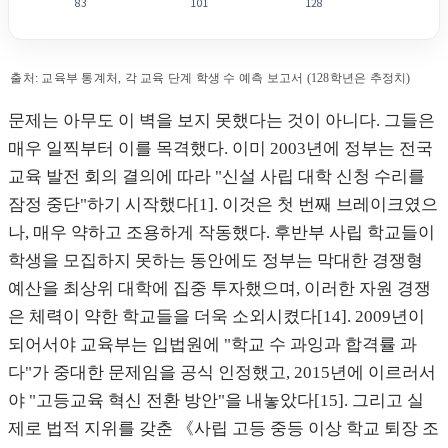
83
101
128
전문대학 학생 수는 2012년에 정점을 찍고 계속 하락하고 있다.
출처: 교육부 통계처, 각 교육 단계 학생 수 예측 보고서 (128학년은 추정치)
학년
학생 수 (만 명)
문제는 아무도 이 벽을 보지 못했다는 것이 아니다. 그들은
83
72
매우 일찍부터 이를 목격했다. 이미 2003년에 정부는 전국
교육 발전 회의 결의에 따라 "신설 사립 대학 신청 수리를
90
124
잠정 중단"하기 시작했다[1]. 이것은 첫 번째 브레이크였으
나, 매우 약하고 조용하게 작동했다. 후반부 사립 학교들이
96
132.6
학생을 모집하지 못하는 동안에도 정부는 막대한 경쟁형
예산을 최상위 대학에 집중 투자했으며, 이러한 자원 경쟁
101
135.5
은 체력이 약한 학교들을 더욱 소외시켰다[14]. 2009년이
108
121.3
되어서야 교육부는 입법원에 "학교 수 과잉과 합격률 과
다"가 중대한 문제임을 공식 인정했고, 2015년에 이르러서
112
109.5
야 "고등교육 혁신 전환 방안"을 내놓았다[15]. 그리고 실
제로 법적 지위를 갖춘 《사립 고등 중등 이상 학교 퇴장 조
128
90.5