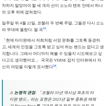
차하지 말았어야 할 세 개의 선이 소노라 텐트 안에서 하나
의 오후 위에 겹쳐졌다.
일주일 뒤 4월 22일, 코첼라 두 번째 주말, 그들은 다시 소노
33
라 무대에 올랐다. 열 곡
.
「현재 타이완에서 저희처럼 서양 문화를 그토록 동경하
고, 세계의 인정을 그토록 받고 싶어 하는 밴드는 없다고 생
각합니다. 그래서 어디까지 해볼 수 있을지 시도해보고 싶
다고도 생각했어요.」 국국은 VERSE 잡지 인터뷰에서 자
34
신의 야망을 이렇게 묘사했다
.
⚠️
논쟁적 관점
: 「코첼라 33년 역사상 최초의 타
이완 밴드」라는 표현은 2023년 일부 중화권 매체
가 Taiwan News를 그대로 옮겨 적은 것이 퍼진 것