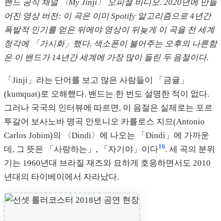
밴드 공식 채널 〈My Jinji〉 오피셜 비디오. 2020년에 만들
어진 영상 버전: 이 곡은 이미 Spotify 알고리즘으로 4년간
폭발적 인기를 얻은 뒤에야 영상이 뒤늦게 이 곡을 전 세계
청각에 「가시화」했다. 색소폰이 불어주는 오후의 나른함
은 이 밴드가 14년간 세계에 가장 많이 들린 두 음절이다.
「Jinji」라는 단어를 보고 많은 사람들이 「금귤」
(kumquat)로 오해했다. 밴드는 한 번도 설명한 적이 없다.
그러나 국국의 인터뷰에 따르면, 이 음절은 실제로는 포르
투갈어 보사노바 명곡 안토니오 카를로스 지므(Antonio
Carlos Jobim)의 〈Dindi〉에 나오는 「Dindi」에 가까운
16
데, 그 뜻은 「사랑하는」, 「자기야」이다
. 세 곡의 분위
기는 1960년대 브라질 재즈와 묘하게 호응하면서도 2010
년대의 타이베이에서 자라났다.