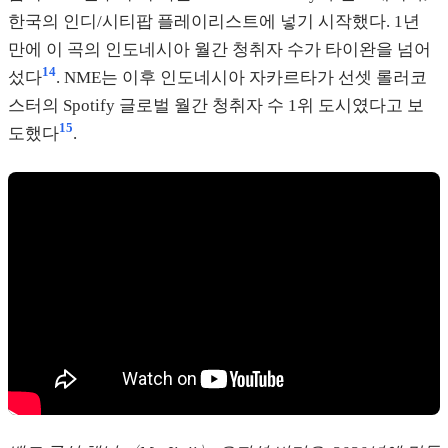
한국의 인디/시티팝 플레이리스트에 넣기 시작했다. 1년
만에 이 곡의 인도네시아 월간 청취자 수가 타이완을 넘어
14
섰다
. NME는 이후 인도네시아 자카르타가 선셋 롤러코
스터의 Spotify 글로벌 월간 청취자 수 1위 도시였다고 보
15
도했다
.