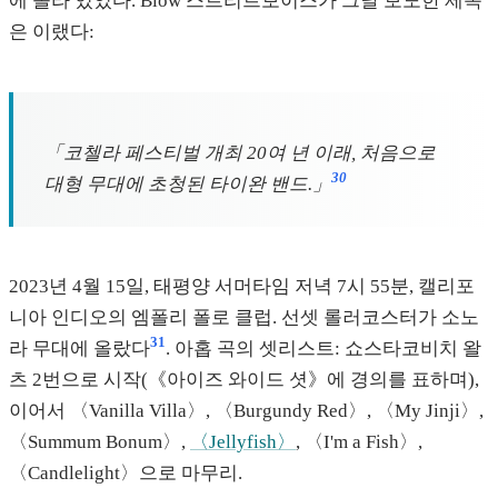
에 올라 있었다. Blow 스트리트보이스가 그날 보도한 제목
은 이랬다:
「코첼라 페스티벌 개최 20여 년 이래, 처음으로
30
대형 무대에 초청된 타이완 밴드.」
2023년 4월 15일, 태평양 서머타임 저녁 7시 55분, 캘리포
니아 인디오의 엠폴리 폴로 클럽. 선셋 롤러코스터가 소노
31
라 무대에 올랐다
. 아홉 곡의 셋리스트: 쇼스타코비치 왈
츠 2번으로 시작(《아이즈 와이드 셧》에 경의를 표하며),
이어서 〈Vanilla Villa〉, 〈Burgundy Red〉, 〈My Jinji〉,
〈Summum Bonum〉,
〈Jellyfish〉
, 〈I'm a Fish〉,
〈Candlelight〉으로 마무리.