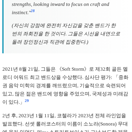
strengths, looking inward to focus on craft and
28
instinct."
(자신의 강점에 완전히 자신감을 갖춘 밴드가 한
번의 좌회전을 한 것이다. 그들은 시선을 내면으로
돌려 장인정신과 직관에 집중한다.)
2021년 8월 21일, 그들은 《Soft Storm》로 제32회 골든 멜
로디 어워드 최고 밴드상을 수상했다. 심사단 평가: 「중화
권 음악 미학의 경계를 깨뜨렸으며, 기술적으로 숙련되어
있고, 많은 젊은 밴드에 영향을 주었으며, 국제성과 미래감
29
이 있다.」
2년 후, 2023년 1월 11일, 코첼라가 2023년 전체 라인업을
발표했다. 선셋 롤러코스터의 이름이 소노라(Sonora) 무대