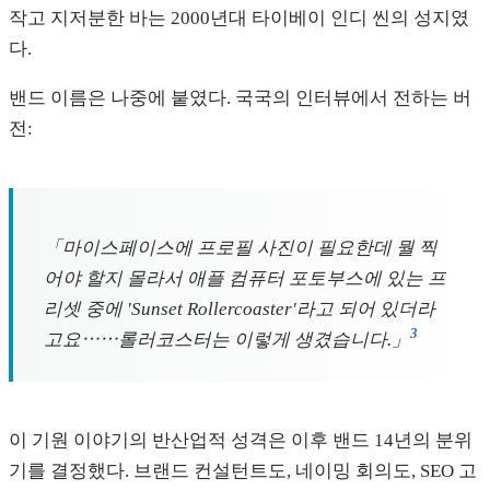
작고 지저분한 바는 2000년대 타이베이 인디 씬의 성지였
다.
밴드 이름은 나중에 붙였다. 국국의 인터뷰에서 전하는 버
전:
「마이스페이스에 프로필 사진이 필요한데 뭘 찍
어야 할지 몰라서 애플 컴퓨터 포토부스에 있는 프
리셋 중에 'Sunset Rollercoaster'라고 되어 있더라
3
고요⋯⋯롤러코스터는 이렇게 생겼습니다.」
이 기원 이야기의 반산업적 성격은 이후 밴드 14년의 분위
기를 결정했다. 브랜드 컨설턴트도, 네이밍 회의도, SEO 고