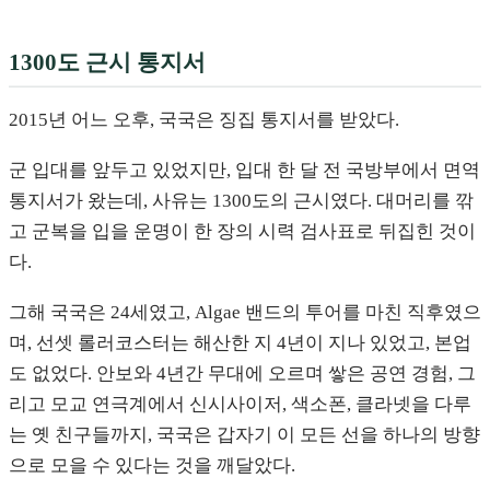
1300도 근시 통지서
2015년 어느 오후, 국국은 징집 통지서를 받았다.
군 입대를 앞두고 있었지만, 입대 한 달 전 국방부에서 면역
통지서가 왔는데, 사유는 1300도의 근시였다. 대머리를 깎
고 군복을 입을 운명이 한 장의 시력 검사표로 뒤집힌 것이
다.
그해 국국은 24세였고, Algae 밴드의 투어를 마친 직후였으
며, 선셋 롤러코스터는 해산한 지 4년이 지나 있었고, 본업
도 없었다. 안보와 4년간 무대에 오르며 쌓은 공연 경험, 그
리고 모교 연극계에서 신시사이저, 색소폰, 클라넷을 다루
는 옛 친구들까지, 국국은 갑자기 이 모든 선을 하나의 방향
으로 모을 수 있다는 것을 깨달았다.