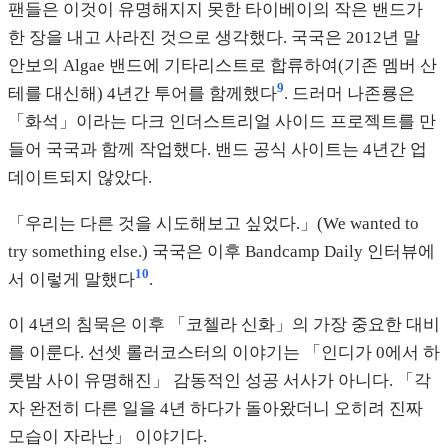
팬들은 이것이 유명해지지 못한 타이베이의 작은 밴드가
한 장을 내고 사라진 것으로 생각했다. 국국은 2012년 말
안보의 Algae 밴드에 기타리스트로 합류하여(기존 멤버 산
9
테를 대신해) 4년간 투어를 함께했다
. 드러머 나존룡은
「화석」이라는 다크 인더스트리얼 사이드 프로젝트를 만
들어 국국과 함께 작업했다. 밴드 공식 사이트는 4년간 업
데이트되지 않았다.
「우리는 다른 것을 시도해보고 싶었다.」(We wanted to
try something else.) 국국은 이후 Bandcamp Daily 인터뷰에
10
서 이렇게 말했다
.
이 4년의 침묵은 이후 「코첼라 신화」의 가장 중요한 대비
를 이룬다. 선셋 롤러코스터의 이야기는 「인디가 0에서 하
룻밤 사이 유명해진」 감동적인 성공 서사가 아니다. 「각
자 완전히 다른 일을 4년 하다가 돌아왔더니 오히려 진짜
모습이 자라난」 이야기다.