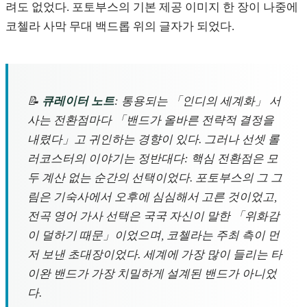
려도 없었다. 포토부스의 기본 제공 이미지 한 장이 나중에
코첼라 사막 무대 백드롭 위의 글자가 되었다.
📝
큐레이터 노트
: 통용되는 「인디의 세계화」 서
사는 전환점마다 「밴드가 올바른 전략적 결정을
내렸다」고 귀인하는 경향이 있다. 그러나 선셋 롤
러코스터의 이야기는 정반대다: 핵심 전환점은 모
두 계산 없는 순간의 선택이었다. 포토부스의 그 그
림은 기숙사에서 오후에 심심해서 고른 것이었고,
전곡 영어 가사 선택은 국국 자신이 말한 「위화감
이 덜하기 때문」이었으며, 코첼라는 주최 측이 먼
저 보낸 초대장이었다. 세계에 가장 많이 들리는 타
이완 밴드가 가장 치밀하게 설계된 밴드가 아니었
다.