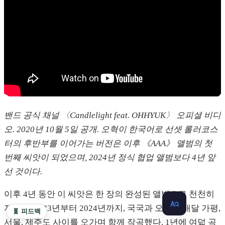
밴드 공식 채널 〈Candlelight feat. OHHYUK〉 오피셜 비디
오. 2020년 10월 5일 공개. 오혁이 한국어로 선셋 롤러코스
터의 후반부를 이어가는 버전은 이후 《AAA》 앨범의 첫
번째 씨앗이 되었으며, 2024년 정식 협업 앨범보다 4년 앞
선 것이다.
이후 4년 동안 이 씨앗은 한 장의 완성된 앨범으로 천천히
자랐다. 2023년부터 2024년까지, 국국과 오혁은 매달 가평,
🧬 피드백
서울, 제주도 사이를 오가며 함께 작곡했다. 1년에 여덟 곡