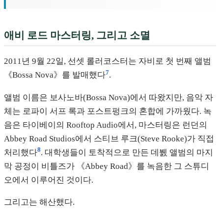
애비 로드 마스터링, 그리고 소멸
2011년 9월 22일, 선셋 롤러코스터는 자비로 첫 번째 앨범
7
《Bossa Nova》를 발매했다
.
앨범 이름은 보사노바(Bossa Nova)에서 따왔지만, 음악 자
체는 로파이 서프 록과 포스트펑크의 혼합에 가까웠다. 녹
음은 타이베이의 Rooftop Audio에서, 마스터링은 런던의
Abbey Road Studios에서 스티브 루크(Steve Rooke)가 직접
8
처리했다
. 대학생들이 토착적으로 만든 데뷄 앨범의 마지
막 공정이 비틀즈가 《Abbey Road》를 녹음한 그 스튜디
오에서 이루어진 것이다.
그리고는 해산했다.