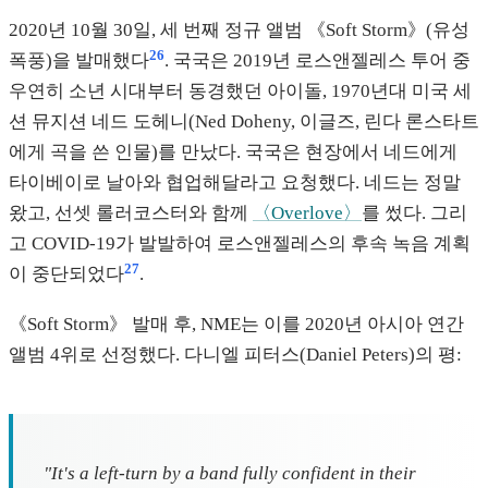
2020년 10월 30일, 세 번째 정규 앨범 《Soft Storm》(유성
26
폭풍)을 발매했다
. 국국은 2019년 로스앤젤레스 투어 중
우연히 소년 시대부터 동경했던 아이돌, 1970년대 미국 세
션 뮤지션 네드 도헤니(Ned Doheny, 이글즈, 린다 론스타트
에게 곡을 쓴 인물)를 만났다. 국국은 현장에서 네드에게
타이베이로 날아와 협업해달라고 요청했다. 네드는 정말
왔고, 선셋 롤러코스터와 함께
〈Overlove〉
를 썼다. 그리
고 COVID-19가 발발하여 로스앤젤레스의 후속 녹음 계획
27
이 중단되었다
.
《Soft Storm》 발매 후, NME는 이를 2020년 아시아 연간
앨범 4위로 선정했다. 다니엘 피터스(Daniel Peters)의 평:
"It's a left-turn by a band fully confident in their