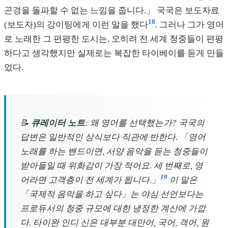
곤경을 돌파할 수 없는 느낌을 줍니다.」 국국은 보도자료
18
(보도자)의 강이팅에게 이런 말을 했다
. 그러나 그가 영어
로 노래한 그 편평한 도시는, 오히려 전 세계 청중들이 편평
하다고 생각했지만 실제로는 복잡한 타이베이를 듣게 만들
었다.
📝
큐레이터 노트
: 왜 영어를 선택했는가? 국국의
답변은 일반적인 상식보다 직관에 반한다. 「영어
노래를 하는 밴드이면, 서양 음악을 듣는 청중들이
받아들일 때 위화감이 가장 적어요. 세 번째로, 영
19
어라면 고객층이 전 세계가 됩니다.」
이 말은
「국제적 음악을 하고 싶다」는 야심 선언보다는
프로듀서의 청중 규모에 대한 냉정한 계산에 가깝
다. 타이완 인디 신은 대부분 대만어, 국어, 객어, 원