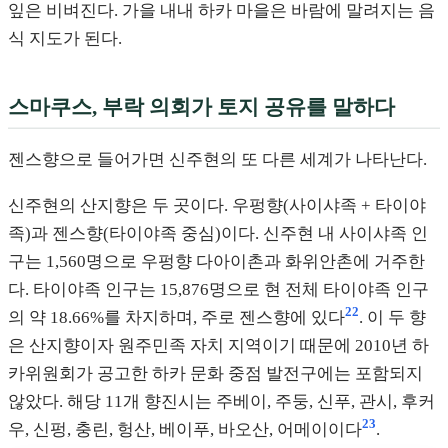
잎은 비벼진다. 가을 내내 하카 마을은 바람에 말려지는 음
식 지도가 된다.
스마쿠스, 부락 의회가 토지 공유를 말하다
젠스향으로 들어가면 신주현의 또 다른 세계가 나타난다.
신주현의 산지향은 두 곳이다. 우펑향(사이샤족 + 타이야
족)과 젠스향(타이야족 중심)이다. 신주현 내 사이샤족 인
구는 1,560명으로 우펑향 다아이촌과 화위안촌에 거주한
다. 타이야족 인구는 15,876명으로 현 전체 타이야족 인구
22
의 약 18.66%를 차지하며, 주로 젠스향에 있다
. 이 두 향
은 산지향이자 원주민족 자치 지역이기 때문에 2010년 하
카위원회가 공고한 하카 문화 중점 발전구에는 포함되지
않았다. 해당 11개 향진시는 주베이, 주둥, 신푸, 관시, 후커
23
우, 신펑, 충린, 헝산, 베이푸, 바오산, 어메이이다
.