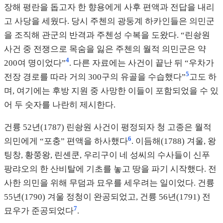
장해 평란을 돕고자 한 향용에게 사후 편액과 전답을 내리
고 사당을 세웠다. 당시 주첸의 광둥계 하카인들은 의민군
을 조직해 관군의 반격과 주첸성 수복을 도왔다. “린솽원
사건 중 전쟁으로 목숨을 잃은 주첸의 월적 의민군은 약
4
200여 명이었다”
. 다른 자료에는 사건이 끝난 뒤 “우차가
5
전장 경로를 따라 거의 300구의 유골을 수습했다”
고도 하
며, 여기에는 후방 지원 중 사망한 이들이 포함되었을 수 있
어 두 숫자를 나란히 제시한다.
건륭 52년(1787) 린솽원 사건이 평정되자 청 고종은 월적
6
의민에게 “포충” 편액을 하사했다
. 이듬해(1788) 겨울, 왕
팅창, 황쭝왕, 린셴쿤, 우리구이 네 성씨의 수사들이 신푸
팡랴오의 한 산비탈에 기초를 놓고 땅을 파기 시작했다. 전
사한 의민을 위해 무덤과 묘우를 세우려는 일이었다. 건륭
55년(1790) 겨울 정청이 완공되었고, 건륭 56년(1791) 전
7
묘우가 준공되었다
.