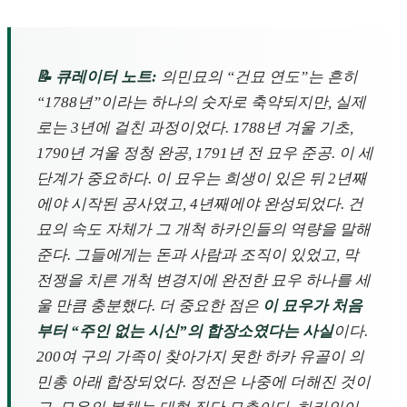
📝 큐레이터 노트:
의민묘의 “건묘 연도”는 흔히
“1788년”이라는 하나의 숫자로 축약되지만, 실제
로는 3년에 걸친 과정이었다. 1788년 겨울 기초,
1790년 겨울 정청 완공, 1791년 전 묘우 준공. 이 세
단계가 중요하다. 이 묘우는 희생이 있은 뒤 2년째
에야 시작된 공사였고, 4년째에야 완성되었다. 건
묘의 속도 자체가 그 개척 하카인들의 역량을 말해
준다. 그들에게는 돈과 사람과 조직이 있었고, 막
전쟁을 치른 개척 변경지에 완전한 묘우 하나를 세
울 만큼 충분했다. 더 중요한 점은
이 묘우가 처음
부터 “주인 없는 시신”의 합장소였다는 사실
이다.
200여 구의 가족이 찾아가지 못한 하카 유골이 의
민총 아래 합장되었다. 정전은 나중에 더해진 것이