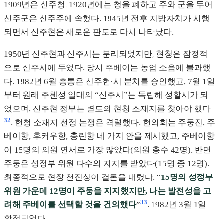
1909년은 신주청, 1920년에는 청을 폐하고 주와 군을 두어
신주군은 신주주에 속했다. 1945년 전후 지방자치가 시행
되면서 신주현은 새로운 판도로 다시 나타났다.
1950년 신주현과 신주시는 분리되었지만, 현청은 잠정적
으로 신주시에 두었다. 당시 주베이는 농업 소읍에 불과했
다. 1982년 6월 총통은 신주현·시 분치를 승인했고, 7월 1일
부터 원래 주첸성 일대의 “신주시”는 독립해 성할시가 되
었으며, 신주현 정부는 별도의 현청 소재지를 찾아야 했다
32
. 현청 소재지 선정 논쟁은 격렬했다. 현의회는 주둥진, 주
베이향, 후커우향, 충린향 네 가지 안을 제시했고, 주베이향
이 15명의 의원 연서로 가장 많았다(의원 총수 42명). 반면
주둥은 성정부 위원 다수의 지지를 받았다(15명 중 12명).
최종적으로 현장 천진싱이 결론을 내렸다. “
15명의 성정부
위원 가운데 12명이 주둥을 지지했지만, 나는 발전성을 고
33
려해 주베이를 선택할 것을 건의했다
”
. 1982년 3월 1일
확정되었다.