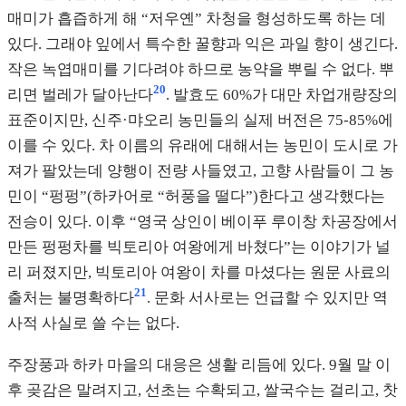
매미가 흡즙하게 해 “저우옌” 차청을 형성하도록 하는 데
있다. 그래야 잎에서 특수한 꿀향과 익은 과일 향이 생긴다.
작은 녹엽매미를 기다려야 하므로 농약을 뿌릴 수 없다. 뿌
20
리면 벌레가 달아난다
. 발효도 60%가 대만 차업개량장의
표준이지만, 신주·먀오리 농민들의 실제 버전은 75-85%에
이를 수 있다. 차 이름의 유래에 대해서는 농민이 도시로 가
져가 팔았는데 양행이 전량 사들였고, 고향 사람들이 그 농
민이 “펑펑”(하카어로 “허풍을 떨다”)한다고 생각했다는
전승이 있다. 이후 “영국 상인이 베이푸 루이창 차공장에서
만든 펑펑차를 빅토리아 여왕에게 바쳤다”는 이야기가 널
리 퍼졌지만, 빅토리아 여왕이 차를 마셨다는 원문 사료의
21
출처는 불명확하다
. 문화 서사로는 언급할 수 있지만 역
사적 사실로 쓸 수는 없다.
주장풍과 하카 마을의 대응은 생활 리듬에 있다. 9월 말 이
후 곶감은 말려지고, 선초는 수확되고, 쌀국수는 걸리고, 찻