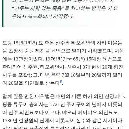
고, 묘우의 본체는 대형 집단 묘총이다. 하카인이
“거두는 사람 없는 죽음”을 처리하는 방식은 이 묘
우에서 제도화되기 시작했다.
도광 15년(1835) 묘 측은 신주와 타오위안의 하카 마을들
을 초청해 중원 제전을 윤번으로 맡기기 시작했으며, 처음
에는 13연장이었다. 1976년(민국 65년) 15대장 윤번으로
확대되어 신주현, 타오위안시, 신주시 3개 현시 20개 향진
시구를 포괄했고, 매년 음력 7월 18일부터 20일까지 열리
8
며 20일을 의민절로 삼는다
.
함께 짚을 만한 대위법은 대만의 다른 하카 의민 신앙이다.
핑둥 류두이 충의사는 1721년 주이구이의 난에서 비롯되
어 신주 의민묘보다 이르다. 먀오리 베이먀오 의민묘도
1786년 린솽원의 난에서 비롯되어 신주와 같은 시기이다.
신주 팡랴오 포충정의 특수성은 제사권이 가장 크다는 데