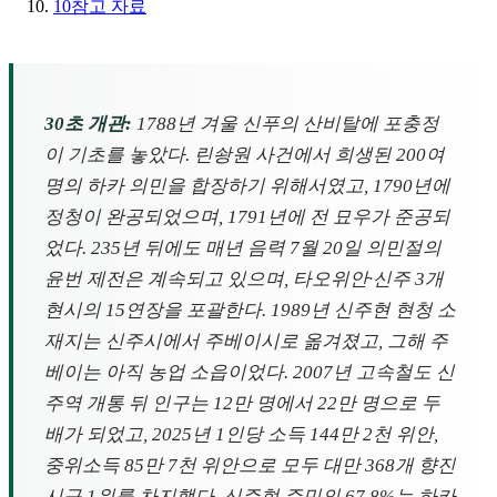
10
참고 자료
30초 개관:
1788년 겨울 신푸의 산비탈에 포충정
이 기초를 놓았다. 린솽원 사건에서 희생된 200여
명의 하카 의민을 합장하기 위해서였고, 1790년에
정청이 완공되었으며, 1791년에 전 묘우가 준공되
었다. 235년 뒤에도 매년 음력 7월 20일 의민절의
윤번 제전은 계속되고 있으며, 타오위안·신주 3개
현시의 15연장을 포괄한다. 1989년 신주현 현청 소
재지는 신주시에서 주베이시로 옮겨졌고, 그해 주
베이는 아직 농업 소읍이었다. 2007년 고속철도 신
주역 개통 뒤 인구는 12만 명에서 22만 명으로 두
배가 되었고, 2025년 1인당 소득 144만 2천 위안,
중위소득 85만 7천 위안으로 모두 대만 368개 향진
시구 1위를 차지했다. 신주현 주민의 67.8%는 하카