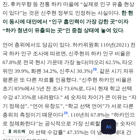
진, 후커우향 등 전통 하카 마을에 “실제로 인구 유출 현상
이 있다”는 것은 신주현 정부도 인정하는 사실이다.
한 현
이 동시에 대만에서 “인구 흡인력이 가장 강한 곳”이자
“하카 청년이 유출되는 곳”인 중첩 상태에 놓여 있다
.
언어 층위에서도 당김이 있다. 하카위원회 110년(2021) 전
국 하카 인구 조사에 따르면, 신주현의 하카 인구 비율은
67.8%로 전국 현시 가운데 가장 높다(먀오리 62.5%, 타오
38
위안 39.9%, 화롄 34.2%, 신주시 30.3%)
. 같은 시기 자유
평론은 또 다른 자료를 인용했다. “신주현 하카인 비율은
초기 85%에서 5년 전 조사 73.6%로, 다시 현재 학교 선택
수강 47.35%로 내려왔다.” 세 숫자의 차이가 큰 이유는 “자
기 정체성”, “언어 유창도”, “학교 선택 언어”가 서로 다른
39
층위의 측정이기 때문이다
. 110년의 67.8%는 “하카인으
로 정체화한다”는 공식적으로 가장 신뢰할 수 있는 숫자이
🧬 피드백
지만, “하카어 선택 수강률” 47.35%는 더 냉혹한 세대 간