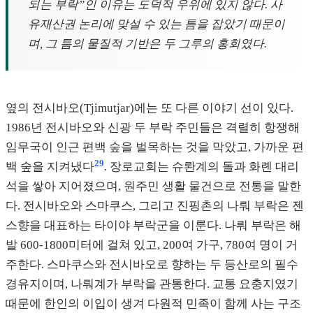
되는 부락”인 이유는 도덕적 우위에 있지 않다. 사
유재산권 논리에 맞설 수 있는 틈을 잡았기 때문이
며, 그 틈의 물질적 기반은 두 그루의 홍회였다.
옆의 전시바오(Tjimutjar)에는 또 다른 이야기 선이 있다.
1986년 전시바오와 신광 두 부락 주민들은 격렬히 항쟁해
임무국이 인근 편백 숲을 벌목하는 것을 막았고, 가까운 편
29
백 숲을 지켜냈다
. 장로교회는 슈롼계의 돌과 화롄 대리
석을 쌓아 지어졌으며, 원주민 생활 물건으로 전통을 말한
다. 전시바오와 스마쿠스, 그리고 진핑촌의 나뤄 부락은 젠
스향을 대표하는 타이야 부락군을 이룬다. 나뤄 부락은 해
발 600-1800미터에 걸쳐 있고, 200여 가구, 780여 명이 거
주한다. 스마쿠스와 전시바오로 향하는 두 등산로의 필수
경유지이며, 나뤄계가 부락을 관통한다. 교통 요충지였기
때문에 한인의 이입이 생겨 다원적 민족이 함께 사는 구조