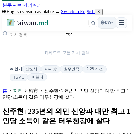
본문으로 건너뛰기
🌐 English version available →
Switch to English
✕
Taiwan
.md
☰
🌐
KO
▾
ESC
키워드로 모든 기사 검색
반도체
야시장
원주민족
2·28 사건
🔥 인기
버블티
TSMC
홈
지리
縣市
신주현: 235년의 의민 신앙과 대만 최고 1
인당 소득이 같은 터우첸강에 살다
신주현: 235년의 의민 신앙과 대만 최고 1
인당 소득이 같은 터우첸강에 살다