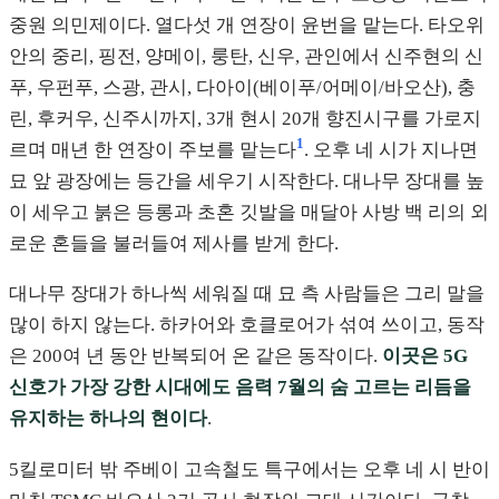
중원 의민제이다. 열다섯 개 연장이 윤번을 맡는다. 타오위
안의 중리, 핑전, 양메이, 룽탄, 신우, 관인에서 신주현의 신
푸, 우펀푸, 스광, 관시, 다아이(베이푸/어메이/바오산), 충
린, 후커우, 신주시까지, 3개 현시 20개 향진시구를 가로지
1
르며 매년 한 연장이 주보를 맡는다
. 오후 네 시가 지나면
묘 앞 광장에는 등간을 세우기 시작한다. 대나무 장대를 높
이 세우고 붉은 등롱과 초혼 깃발을 매달아 사방 백 리의 외
로운 혼들을 불러들여 제사를 받게 한다.
대나무 장대가 하나씩 세워질 때 묘 측 사람들은 그리 말을
많이 하지 않는다. 하카어와 호클로어가 섞여 쓰이고, 동작
은 200여 년 동안 반복되어 온 같은 동작이다.
이곳은 5G
신호가 가장 강한 시대에도 음력 7월의 숨 고르는 리듬을
유지하는 하나의 현이다
.
5킬로미터 밖 주베이 고속철도 특구에서는 오후 네 시 반이