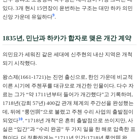
있다. 3개 현시 15연장이 윤번하는 구조는 대만 하카 의민
9
신앙 가운데 유일하다
.
1835년, 민난과 하카가 합자로 맺은 개간 계약
의민묘가 세워진 같은 세대에 신주현의 내산 지역은 개척
되기 시작했다.
왕스제(1661-1721)는 진먼 출신으로, 한인 가운데 비교적
이른 시기에 주첸푸를 대규모로 개간한 인물이다. 다수 자
료는 그가 “약 1711년부터 들어가 개간했다”고 기록하며,
1718년(강희 57년) 400갑 관개 체계의 주간선을 완성했는
데, 뒤에 “룽언圳”으로 불렸고 주첸 수리 사업의 출발점이
10
되었다
. “1718년 개척”은 흔히 출발점으로 쓰이지만, 사
실은 “입간”과 “수리 완공” 두 가지 일을 한 해로 압축한 표
현이다. 더 정확하게는 “1711년 입간/1718년 룽언圳 완