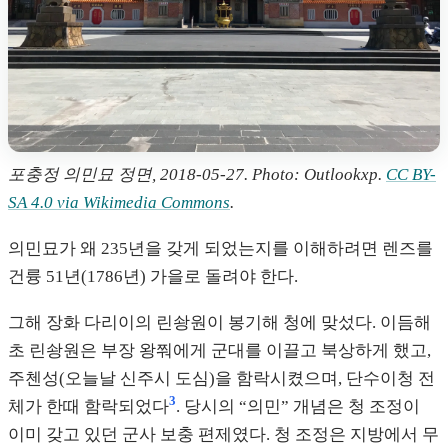
포충정 의민묘 정면, 2018-05-27. Photo: Outlookxp.
CC BY-
SA 4.0 via Wikimedia Commons
.
의민묘가 왜 235년을 갖게 되었는지를 이해하려면 렌즈를
건륭 51년(1786년) 가을로 돌려야 한다.
그해 장화 다리이의 린솽원이 봉기해 청에 맞섰다. 이듬해
초 린솽원은 부장 왕쭤에게 군대를 이끌고 북상하게 했고,
주첸성(오늘날 신주시 도심)을 함락시켰으며, 단수이청 전
3
체가 한때 함락되었다
. 당시의 “의민” 개념은 청 조정이
이미 갖고 있던 군사 보충 편제였다. 청 조정은 지방에서 무