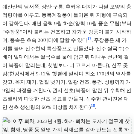
쉐산산맥 남서쪽, 샹산 구릉, 후커우 대지가 나팔 모양의 충
적평야를 이루고, 동북계절풍이 들어온 뒤 지형에 구속되
어 강화된다. 매년 음력 9월 하순(양력 10월 중순 무렵)부터
“주장풍”이라 불리는 건조하고 차가운 강풍이 불기 시작하
17
며, 풍속은 초속 20미터에 달할 수 있다
. 주장풍은 세 가
지를 불어 신주현의 특산품으로 만들었다. 신주 쌀국수(주
베이 일대에서는 쌀국수를 물에 담근 뒤 대나무 선반에 걸
어 북풍에 말리는데, 햇볕보다 더 고르게 마른다), 신푸 곶
감(한컹리에서 9-12월 햇볕에 말리며 최소 170년의 역사를
갖고, 꼭지 제거, 껍질 벗기기, 일광 건조, 풍건, 성형까지 7-
9일의 과정을 거친다), 관시 선초(북풍에 말린 뒤 수확해 선
초젤리와 따뜻한 선초 음료를 만들며, 신주현 관시진은 대
18
만 선초 생산량의 60% 이상을 차지한다)
.