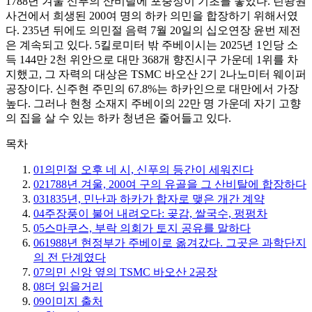
1788년 겨울 신푸의 산비탈에 포충정이 기초를 놓았다. 린솽원
사건에서 희생된 200여 명의 하카 의민을 합장하기 위해서였
다. 235년 뒤에도 의민절 음력 7월 20일의 십오연장 윤번 제전
은 계속되고 있다. 5킬로미터 밖 주베이시는 2025년 1인당 소
득 144만 2천 위안으로 대만 368개 향진시구 가운데 1위를 차
지했고, 그 자력의 대상은 TSMC 바오산 2기 2나노미터 웨이퍼
공장이다. 신주현 주민의 67.8%는 하카인으로 대만에서 가장
높다. 그러나 현청 소재지 주베이의 22만 명 가운데 자기 고향
의 집을 살 수 있는 하카 청년은 줄어들고 있다.
목차
01
의민절 오후 네 시, 신푸의 등간이 세워진다
02
1788년 겨울, 200여 구의 유골을 그 산비탈에 합장하다
03
1835년, 민난과 하카가 합자로 맺은 개간 계약
04
주장풍이 불어 내려오다: 곶감, 쌀국수, 펑펑차
05
스마쿠스, 부락 의회가 토지 공유를 말하다
06
1988년 현정부가 주베이로 옮겨갔다. 그곳은 과학단지
의 전 단계였다
07
의민 신앙 옆의 TSMC 바오산 2공장
08
더 읽을거리
09
이미지 출처