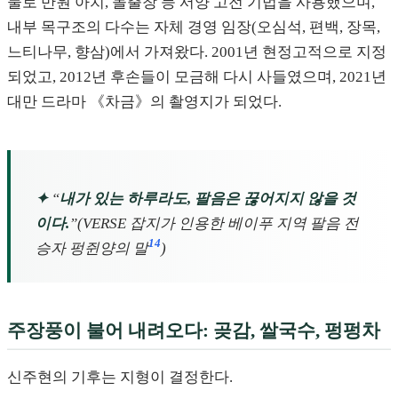
물로 반원 아치, 돌출창 등 서양 고전 기법을 사용했으며,
내부 목구조의 다수는 자체 경영 임장(오심석, 편백, 장목,
느티나무, 향삼)에서 가져왔다. 2001년 현정고적으로 지정
되었고, 2012년 후손들이 모금해 다시 사들였으며, 2021년
대만 드라마 《차금》의 촬영지가 되었다.
✦
“
내가 있는 하루라도, 팔음은 끊어지지 않을 것
이다.
”(VERSE 잡지가 인용한 베이푸 지역 팔음 전
14
승자 펑쥔양의 말
)
주장풍이 불어 내려오다: 곶감, 쌀국수, 펑펑차
신주현의 기후는 지형이 결정한다.