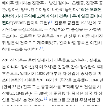
베이푸 옛거리는 진광푸가 남긴 결이다. 츠톈궁, 진광푸 공
관, 장아신 양루, 톈수이당이 나란히 놓인다. “
작은 오래된
취락의 거리 구역에 고적과 역사 건축이 무려 일곱 곳이나
14
된다
”(VERSE 잡지의 표현)
. 진광푸 공관은 1983년에 고
시된 1급 국정고적으로, 두 진입부와 한 중정을 둔 사합원
구조이다. 오른쪽 바깥 횡옥은 1935년 신주·타이중 대지진
뒤 일본식 건축으로 개축되었고, 왼쪽 바깥 횡옥은 여전히
15
청대 구조를 유지한다
.
장아신 양루는 흔히 일제시기 건축물로 오인된다. 실제로
는 아니다. 장아신(자 마오시)은 진광푸 간수 장슈롼의 6대
후손으로, 일제시기 1930년대부터 차 산업에 종사했고 미
쓰이 농림의 지원을 받아 여러 차 공장을 보유했다. 1946년
(민국 35년) 전후 그는 융광회사를 조직해 양루 건설을 시
작했고, 1949년(민국 38년)에 준공했다. 목적은 외국 차 상
16
인을 접대하는 것이었다
. 바로크를 모방한 주상복합 건