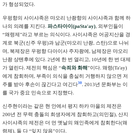
가 형성되었다.
우펑향의 사이샤족은 먀오리 난좡향의 사이샤족과 함께 하
나의 의례를 지킨다.
파스타아이(paSta'ay)
, 외부인들이
“왜령제”라고 부르는 의식이다. 사이샤족은 어공지산을 경
계로 북군(신주 우펑)과 남군(먀오리 난좡, 스탄)으로 나뉘
며, 북제장은 우펑향 다아이사 주자좡에, 남제장은 먀오리
난좡 샹톈후에 있다. 2년에 한 번 열리고, 10년에 한 번 대제
가 열린다. 제전의 핵심은 “
속죄와 화해
”이다. 왜령(Ta'ay)
에게 참회하며, 부족이 의식을 충실히 거행하지 않으면 저
30
주를 받아 후손이 끊긴다고 여긴다
. 2013년 문화부는 이
를 국가 중요 민속으로 지정했다.
신주현이라는 같은 현 안에서 평지 하카 마을의 제전은
200년 전 무력 충돌의 희생자에게 참회하고(의민절), 산지
사이샤족의 제전은 더 먼 옛날의 왜인족에게 참회한다(왜
령제). 둘 다 “잊지 않음”이다.