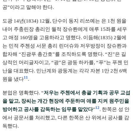
공”이라고 말해야 한다.
도광 14년(1834) 12월, 단수이 동지 리쓰예는 은 1천 원을
내어 주충린장 총리인 월적 장슈롼에게 애루 15좌를 세우
고 애정 160명을 고용하라고 명했다. 이듬해(1835) 2월에
는 민적 주첸성 서문 총리 린더슈와 저우방정이 장슈롼과
합자해 “진광푸 총간호”를 조직하도록 명했다. “진”은 길
상적인 머리글자이고, “광”은 광둥 하카를, “푸”는 푸젠 민
난을 대표했다. 민난계와 광둥계는 각각 자본 1만 2천 6백
11
원을 냈다
.
분업은 명확했다. “
저우는 주첸에서 총괄 기획과 공무 교섭
을 맡고, 장씨는 개간 현장에 주둔하며 애를 지켜 원주민을
12
방어하고 공사를 감독하는 임무를 맡았다
”
. 한쪽은 성 안
에서 공문서를 처리했고, 다른 한쪽은 산 위에서 공사를 감
독했다.