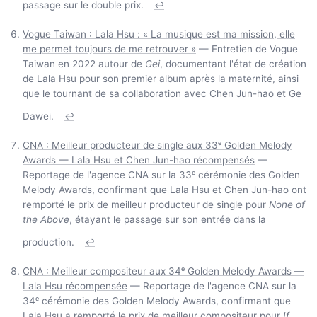
passage sur le double prix.
↩
Vogue Taiwan : Lala Hsu : « La musique est ma mission, elle
me permet toujours de me retrouver »
— Entretien de Vogue
Taiwan en 2022 autour de
Gei
, documentant l'état de création
de Lala Hsu pour son premier album après la maternité, ainsi
que le tournant de sa collaboration avec Chen Jun-hao et Ge
Dawei.
↩
CNA : Meilleur producteur de single aux 33ᵉ Golden Melody
Awards — Lala Hsu et Chen Jun-hao récompensés
—
Reportage de l'agence CNA sur la 33ᵉ cérémonie des Golden
Melody Awards, confirmant que Lala Hsu et Chen Jun-hao ont
remporté le prix de meilleur producteur de single pour
None of
the Above
, étayant le passage sur son entrée dans la
production.
↩
CNA : Meilleur compositeur aux 34ᵉ Golden Melody Awards —
Lala Hsu récompensée
— Reportage de l'agence CNA sur la
34ᵉ cérémonie des Golden Melody Awards, confirmant que
Lala Hsu a remporté le prix de meilleur compositeur pour
If