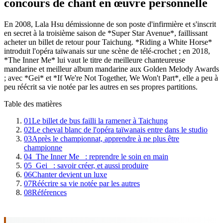
concours de chant en œuvre personnelle
En 2008, Lala Hsu démissionne de son poste d'infirmière et s'inscrit
en secret à la troisième saison de *Super Star Avenue*, faillissant
acheter un billet de retour pour Taichung. *Riding a White Horse*
introduit l'opéra taïwanais sur une scène de télé-crochet ; en 2018,
*The Inner Me* lui vaut le titre de meilleure chanteureuse
mandarine et meilleur album mandarine aux Golden Melody Awards
; avec *Gei* et *If We're Not Together, We Won't Part*, elle a peu à
peu réécrit sa vie notée par les autres en ses propres partitions.
Table des matières
01
Le billet de bus failli la ramener à Taichung
02
Le cheval blanc de l'opéra taïwanais entre dans le studio
03
Après le championnat, apprendre à ne plus être
championne
04
_The Inner Me_ : reprendre le soin en main
05
_Gei_ : savoir créer, et aussi produire
06
Chanter devient un luxe
07
Réécrire sa vie notée par les autres
08
Références