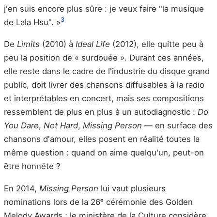
j'en suis encore plus sûre : je veux faire "la musique
3
de Lala Hsu". »
De
Limits
(2010) à
Ideal Life
(2012), elle quitte peu à
peu la position de « surdouée ». Durant ces années,
elle reste dans le cadre de l'industrie du disque grand
public, doit livrer des chansons diffusables à la radio
et interprétables en concert, mais ses compositions
ressemblent de plus en plus à un autodiagnostic :
Do
You Dare
,
Not Hard
,
Missing Person
— en surface des
chansons d'amour, elles posent en réalité toutes la
même question : quand on aime quelqu'un, peut-on
être honnête ?
En 2014,
Missing Person
lui vaut plusieurs
nominations lors de la 26ᵉ cérémonie des Golden
Melody Awards ; le ministère de la Culture considère