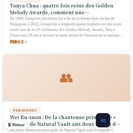
Tanya Chua : quatre fois reine des Golden
Melody Awards, comment une
Singapourienne a fait de Taïwan son
De 1996, lorsqu'un claviériste lui a dit de la fermer dans un bar de
Singapour, à 2022, lorsqu'elle a remporté quatre trophées en une seule
territoire
soirée lors de la 33ᵉ cérémonie des Golden Melody Awards, Tanya
Chua a mis 26 ans à devenir la seule artiste de l'histoire de la musique
sinophone à avoir été couronnée quatre fois meilleure chanteuse. Elle
閱讀全文
n'est pas née à Taïwan, mais les Golden Melody Awards, son lieu de
résidence, ses collaborateurs et ses chansons les plus fredonnées ont
tous grandi à Taïwan — l'identité locale d'une artiste étrangère s'est
jouée en 2006, lorsqu'elle a décidé de rompre son contrat Warner, de
s'installer seule à Taipei et de fonder son propre studio, « Tianya
👥
Music ».
PERSONNES
Wei Ru-xuan : De la chanteuse principale «
Wawa » de Natural Vault aux deux reines du
🧬 Retour
chant mandarin aux Golden Melody Awards,
En 2003, chanteuse principale de Natural Vault sous le nom de «