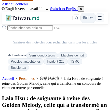
Aller au contenu
🌐 English version available →
Switch to English
✕
Taiwan
.md
☰
🌐
FR
▾
ESC
Saisissez des mots-clés pour rechercher dans tous les articles
🔥 Tendances
Semi-conducteurs
Marchés de nuit
Peuples autochtones
Incident 228
TSMC
Bubble tea
Accueil
Personnes
音樂與表演
Lala Hsu : de soignante à
reine des Golden Melody, celle qui a transformé un concours de
chant en œuvre personnelle
Lala Hsu : de soignante à reine des
Golden Melody, celle qui a transformé un