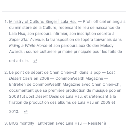
Ministry of Culture: Singer | Lala Hsu
— Profil officiel en anglais
du ministère de la Culture, recensant le lieu de naissance de
Lala Hsu, son parcours infirmier, son inscription secrète à
Super Star Avenue
, la transposition de l'opéra taïwanais dans
Riding a White Horse
et son parcours aux Golden Melody
Awards ; source culturelle primaire principale pour les faits de
cet article.
↩
Le point de départ de Chen Chien-chi dans la pop —
Lost
Desert Oasis
en 2008 — CommonWealth Magazine
—
Entretien de CommonWealth Magazine avec Chen Chien-chi,
documentant que sa première production de musique pop en
2008 fut
Lost Desert Oasis
de Lala Hsu, et s'étendant à la
filiation de production des albums de Lala Hsu en 2009 et
2010.
↩
BIOS monthly : Entretien avec Lala Hsu — Résister à