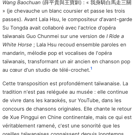
Wang Baochuan
(薛平貴與王寶釧) : « 我身騎白馬走三關
» (je chevauche un blanc coursier et passe les trois
passes). Avant Lala Hsu, le compositeur d'avant-garde
Su Tongda avait collaboré avec l'actrice d'opéra
taïwanais Guo Chunmei sur une version de
I Ride a
White Horse
; Lala Hsu recoud ensemble paroles en
mandarin, mélodie pop et vocalises de l'opéra
taïwanais, transformant un air ancien en chanson pop
1
au cœur d'un studio de télé-crochet.
Cette transposition est profondément taïwanaise. La
tradition n'est pas reléguée au musée : elle continue
de vivre dans les karaokés, sur YouTube, dans les
concours de chansons originales. Elle chante le retour
de Xue Pinggui en Chine continentale, mais ce qui est
véritablement ramené, c'est une sonorité que les
oreilles taïwanaises connaissent depuis longtemps