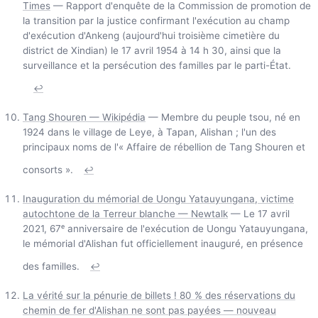
Times
— Rapport d'enquête de la Commission de promotion de
la transition par la justice confirmant l'exécution au champ
d'exécution d'Ankeng (aujourd'hui troisième cimetière du
district de Xindian) le 17 avril 1954 à 14 h 30, ainsi que la
surveillance et la persécution des familles par le parti-État.
↩
Tang Shouren — Wikipédia
— Membre du peuple tsou, né en
1924 dans le village de Leye, à Tapan, Alishan ; l'un des
principaux noms de l'« Affaire de rébellion de Tang Shouren et
consorts ».
↩
Inauguration du mémorial de Uongu Yatauyungana, victime
autochtone de la Terreur blanche — Newtalk
— Le 17 avril
2021, 67ᵉ anniversaire de l'exécution de Uongu Yatauyungana,
le mémorial d'Alishan fut officiellement inauguré, en présence
des familles.
↩
La vérité sur la pénurie de billets ! 80 % des réservations du
chemin de fer d'Alishan ne sont pas payées — nouveau