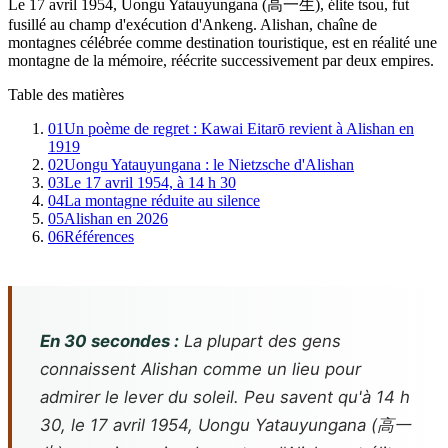
Le 17 avril 1954, Uongu Yatauyungana (高一生), élite tsou, fut
fusillé au champ d'exécution d'Ankeng. Alishan, chaîne de
montagnes célébrée comme destination touristique, est en réalité une
montagne de la mémoire, réécrite successivement par deux empires.
Table des matières
01
Un poème de regret : Kawai Eitarō revient à Alishan en
1919
02
Uongu Yatauyungana : le Nietzsche d'Alishan
03
Le 17 avril 1954, à 14 h 30
04
La montagne réduite au silence
05
Alishan en 2026
06
Références
En 30 secondes :
La plupart des gens
connaissent Alishan comme un lieu pour
admirer le lever du soleil. Peu savent qu'à 14 h
30, le 17 avril 1954, Uongu Yatauyungana (高一