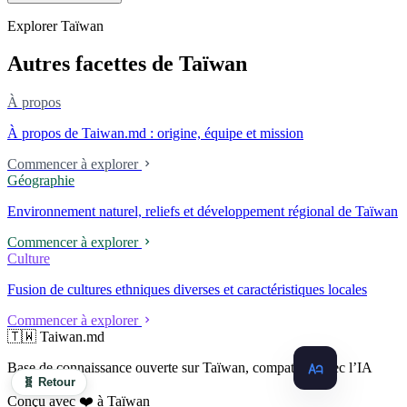
trop lentement, au point que les États-Unis doivent légiférer pour
Explorer Taïwan
abaisser les barrières. Une entreprise qui fabrique des avions
télécommandés depuis 46 ans à Taichung prévoit de construire sa
Autres facettes de Taïwan
deuxième usine dans l'Ohio.
À propos
À propos de Taiwan.md : origine, équipe et mission
Commencer à explorer
Géographie
Environnement naturel, reliefs et développement régional de Taïwan
Commencer à explorer
Culture
Fusion de cultures ethniques diverses et caractéristiques locales
Commencer à explorer
🇹🇼 Taiwan.md
Base de connaissance ouverte sur Taïwan, compatible avec l’IA
🧬 Retour
Conçu avec ❤️ à Taïwan