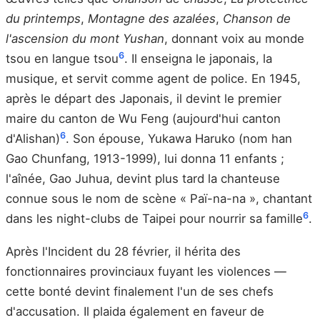
du printemps
,
Montagne des azalées
,
Chanson de
l'ascension du mont Yushan
, donnant voix au monde
6
tsou en langue tsou
. Il enseigna le japonais, la
musique, et servit comme agent de police. En 1945,
après le départ des Japonais, il devint le premier
maire du canton de Wu Feng (aujourd'hui canton
6
d'Alishan)
. Son épouse, Yukawa Haruko (nom han
Gao Chunfang, 1913-1999), lui donna 11 enfants ;
l'aînée, Gao Juhua, devint plus tard la chanteuse
connue sous le nom de scène « Paï-na-na », chantant
6
dans les night-clubs de Taipei pour nourrir sa famille
.
Après l'Incident du 28 février, il hérita des
fonctionnaires provinciaux fuyant les violences —
cette bonté devint finalement l'un de ses chefs
d'accusation. Il plaida également en faveur de