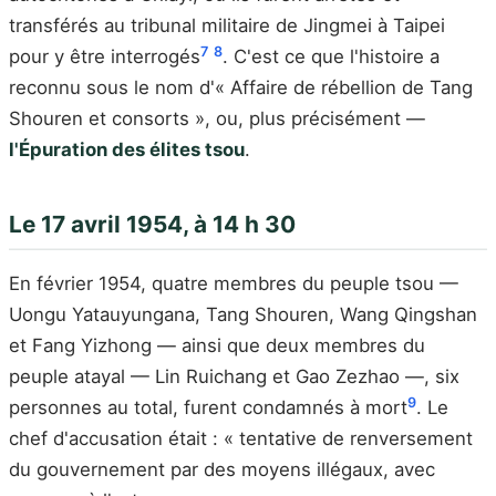
transférés au tribunal militaire de Jingmei à Taipei
7
8
pour y être interrogés
. C'est ce que l'histoire a
reconnu sous le nom d'« Affaire de rébellion de Tang
Shouren et consorts », ou, plus précisément —
l'Épuration des élites tsou
.
Le 17 avril 1954, à 14 h 30
En février 1954, quatre membres du peuple tsou —
Uongu Yatauyungana, Tang Shouren, Wang Qingshan
et Fang Yizhong — ainsi que deux membres du
peuple atayal — Lin Ruichang et Gao Zezhao —, six
9
personnes au total, furent condamnés à mort
. Le
chef d'accusation était : « tentative de renversement
du gouvernement par des moyens illégaux, avec