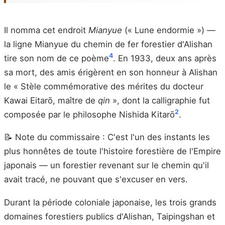
Il nomma cet endroit
Mianyue
(« Lune endormie ») —
la ligne Mianyue du chemin de fer forestier d'Alishan
4
tire son nom de ce poème
. En 1933, deux ans après
sa mort, des amis érigèrent en son honneur à Alishan
le « Stèle commémorative des mérites du docteur
Kawai Eitarō, maître de
qin
», dont la calligraphie fut
2
composée par le philosophe Nishida Kitarō
.
📝 Note du commissaire : C'est l'un des instants les
plus honnêtes de toute l'histoire forestière de l'Empire
japonais — un forestier revenant sur le chemin qu'il
avait tracé, ne pouvant que s'excuser en vers.
Durant la période coloniale japonaise, les trois grands
domaines forestiers publics d'Alishan, Taipingshan et