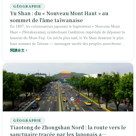
GÉOGRAPHIE
Yu Shan : du « Nouveau Mont Haut » au
sommet de l'âme taïwanaise
En 1897, les colonisateurs japonais le baptisèrent « Nouveau Mont
Haut » (Niitakayama), symbolisant l'ambition impériale de dépasser la
hauteur du Mont Fuji. Un siècle plus tard, le Yu Shan demeure le plus
haut sommet de Taïwan — montagne sacrée des peuples autochtones,
mentionnée dans les archives de la dynastie Qing, couronne des cartes
閱讀全文
coloniales, jusqu'aujourd'hui lieu de pèlerinage controversé et terrain
d'épreuve de l'éthique environnementale.
GÉOGRAPHIE
Tiaotong de Zhongshan Nord : la route vers le
sanctuaire tracée par les Japonais a