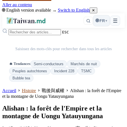
Aller au contenu
🌐 English version available →
Switch to English
✕
Taiwan
.md
☰
🌐
FR
▾
ESC
Saisissez des mots-clés pour rechercher dans tous les articles
🔥 Tendances
Semi-conducteurs
Marchés de nuit
Peuples autochtones
Incident 228
TSMC
Bubble tea
Accueil
Histoire
戰後與威權
Alishan : la forêt de l'Empire
et la montagne de Uongu Yatauyungana
Alishan : la forêt de l'Empire et la
montagne de Uongu Yatauyungana