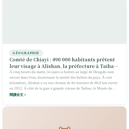
GÉOGRAPHIE
Comté de Chiayi : 490 000 habitants prêtent
leur visage à Alishan, la préfecture à Taibao
est oubliée
À cinq heures du matin, les parcs à huîtres au large de Dongshi sont
encore dans l'eau, fournissant la moitié des huîtres du pays. À cent
kilomètres, Alishan a vu son chemin de fer forestier de 66,6 km ouvrir
en 1912. À côté de la gare à grande vitesse de Taibao, le Musée du
Palais Sud a mis 15 ans à ouvrir, accueillant 760 000 visiteurs en 2018.
閱讀全文
En 1991, la préfecture du comté de Chiayi a déménagé de la ville de
Chiayi à Taibao, mais le pays entier associe toujours «Chiayi» à la
ville. Trente-cinq ans plus tard, 490 000 habitants entourent une ville
de 270 000 découpée, avec un indice de vieillissement de 174 % — le
plus élevé de Taïwan.