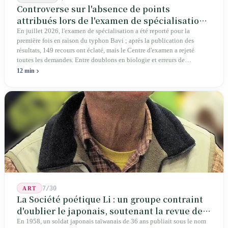
Controverse sur l'absence de points
attribués lors de l'examen de spécialisation
2026 : une crise structurelle de l'intégrité
En juillet 2026, l'examen de spécialisation a été reporté pour la
première fois en raison du typhon Bavi ; après la publication des
éducative
résultats, 149 recours ont éclaté, mais le Centre d'examen a rejeté
toutes les demandes. Entre doublons en biologie et erreurs de
graphiques en géographie, les autorités affirment que cela « n'affecte
12 min
pas la réponse ». Députés, parents et pétitionnaires exigent des preuves
vérifiables plutôt que de simples conclusions.
7/30
ART
La Société poétique Li : un groupe contraint
d'oublier le japonais, soutenant la revue de
poésie chinoise la plus ancienne de Taïwan
En 1958, un soldat japonais taïwanais de 36 ans publiait sous le nom