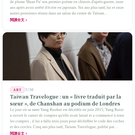
de plume 'Huan Fu' son premier poème en chinois d'après-guerre, onze
ans après avoir arrêté d'écrire en japonais. Six ans plus tard, lui et onze
autres personnes réunis dans un salon du centre de Taïwan
transformaient cette expérience de mutisme générationnel en une
閱讀全文
société poétique nommée 'Li' (le champignon comestible) — 60 ans de
publication ininterrompue, écrivant la poétique locale des marges
jusqu'aux manuels scolaires du collège.
7/30
ART
Taiwan Travelogue : un « livre traduit par la
sœur », de Chanshan au podium de Londres
Le jour où sa sœur Yang Ruohui est décédée en juin 2015, Yang Ruizi
a ouvert le carnet de comptes qu'elle avait laissé et a commencé à tenir
les comptes ; il lui a fallu trois jours pour déchiffrer le code des coches
et des cercles. Cinq ans plus tard, Taiwan Travelogue, publié par
Chanshan, portait la mention « par Chihako Aoyama, traduit par Yang
閱讀全文