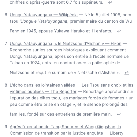
chiffres d'après-guerre sont 6,7 fois supérieurs.
↩
Uongu Yatauyungana — Wikipédia
— Né le 5 juillet 1908, nom
tsou
'Uongʉ'e Yata'uyungana
, premier maire du canton de Wu
Feng en 1945, épouse Yukawa Haruko et 11 enfants.
↩
Uongu Yatauyungana, « le Nietzsche d'Alishan » — Hi-on
—
Recherche sur les sources historiques expliquant comment
Uongu Yatauyungana, après son entrée à l'École normale de
Tainan en 1924, entra en contact avec la philosophie de
Nietzsche et reçut le surnom de « Nietzsche d'Alishan ».
↩
L'écho dans les lointaines vallées — Les Tsou sans choix et les
victimes oubliées — The Reporter
— Reportage approfondi sur
l'épuration des élites tsou, les mariages forcés de femmes « un
peu comme être prise en otage », et le silence prolongé des
familles, fondé sur des entretiens de première main.
↩
Après l'exécution de Tang Shouren et Wang Qingshan, la
Commission de transition par la justice enquête — Liberty