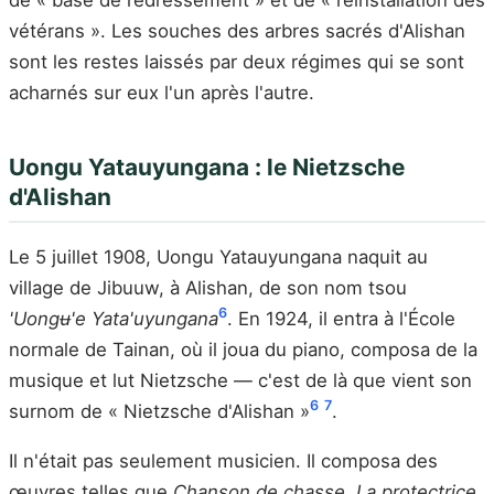
de « base de redressement » et de « réinstallation des
vétérans ». Les souches des arbres sacrés d'Alishan
sont les restes laissés par deux régimes qui se sont
acharnés sur eux l'un après l'autre.
Uongu Yatauyungana : le Nietzsche
d'Alishan
Le 5 juillet 1908, Uongu Yatauyungana naquit au
village de Jibuuw, à Alishan, de son nom tsou
6
'Uongʉ'e Yata'uyungana
. En 1924, il entra à l'École
normale de Tainan, où il joua du piano, composa de la
musique et lut Nietzsche — c'est de là que vient son
6
7
surnom de « Nietzsche d'Alishan »
.
Il n'était pas seulement musicien. Il composa des
œuvres telles que
Chanson de chasse
,
La protectrice