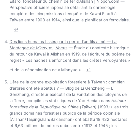
Eitarō, fondateur du chemin de fer d'Alishan | Nippon.com
—
Perspective officielle japonaise détaillant la chronologie
complète des cinq missions d'enquête de Kawai Eitarō à
Taïwan entre 1903 et 1914, ainsi que la planification ferroviaire.
↩
Des liens humains tissés par la perte d'un fils aimé —
La
Montagne de Mianyue
| Vocus
— Étude du contexte historique
du retour de Kawai à Alishan en 1919, de l'écriture du poème de
regret « Les haches s'enfoncent dans les crêtes verdoyantes »
et de la dénomination de « Mianyue ».
↩
L'ère de la grande exploitation forestière à Taïwan : combien
d'arbres ont été abattus ? — Blog de Li Genzheng
— Li
Genzheng, directeur exécutif de la Fondation des citoyens de
la Terre, compile les statistiques de Yao Henian dans
Histoire
forestière de la République de Chine (Taïwan)
(1993) : les trois
grands domaines forestiers publics de la période coloniale
(Alishan/Taipingshan/Baxianshan) ont abattu 18 432 hectares
et 6,63 millions de mètres cubes entre 1912 et 1945 ; les