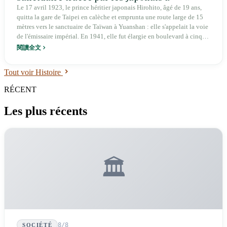
finalement été reprise par les maisons de
Le 17 avril 1923, le prince héritier japonais Hirohito, âgé de 19 ans,
quitta la gare de Taipei en calèche et emprunta une route large de 15
commerce japonaises
mètres vers le sanctuaire de Taïwan à Yuanshan : elle s'appelait la voie
de l'émissaire impérial. En 1941, elle fut élargie en boulevard à cinq
voies de 40 mètres. En 1945, elle fut rebaptisée « Zhongshan Nord »
閱讀全文
en mémoire de Sun Yat-sen. En 1951, avec la guerre de Corée, les
forces américaines s'installèrent et la section 3 de Zhongshan Nord
Tout voir Histoire
devint une « concession américaine ». En 1972, après la rupture
diplomatique entre la République de Chine et le Japon, les entreprises
RÉCENT
japonaises ne partirent pas ; en 1979, les forces américaines partirent ;
dans les années 1980, les entreprises japonaises reprirent les tiaotong.
Les plus récents
La route vers le sanctuaire tracée par les Japonais a finalement été
reprise par les maisons de commerce japonaises.
🏛️
8/8
SOCIÉTÉ