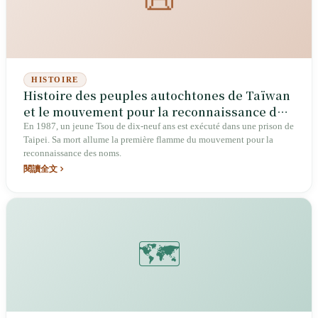
📜
HISTOIRE
Histoire des peuples autochtones de Taïwan
et le mouvement pour la reconnaissance des
noms
En 1987, un jeune Tsou de dix-neuf ans est exécuté dans une prison de
Taipei. Sa mort allume la première flamme du mouvement pour la
reconnaissance des noms.
閱讀全文
🗺️