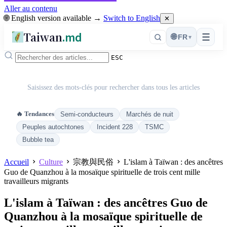
Aller au contenu
🌐 English version available →
Switch to English
✕
Taiwan
.md
☰
🌐
FR
▾
ESC
Saisissez des mots-clés pour rechercher dans tous les articles
🔥 Tendances
Semi-conducteurs
Marchés de nuit
Peuples autochtones
Incident 228
TSMC
Bubble tea
Accueil
Culture
宗教與民俗
L'islam à Taïwan : des ancêtres
Guo de Quanzhou à la mosaïque spirituelle de trois cent mille
travailleurs migrants
L'islam à Taïwan : des ancêtres Guo de
Quanzhou à la mosaïque spirituelle de