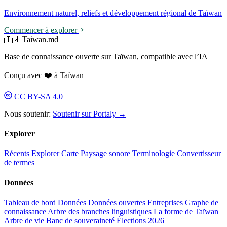
Environnement naturel, reliefs et développement régional de Taïwan
Commencer à explorer
🇹🇼 Taiwan.md
Base de connaissance ouverte sur Taïwan, compatible avec l’IA
Conçu avec ❤️ à Taïwan
CC BY-SA 4.0
Nous soutenir:
Soutenir sur Portaly →
Explorer
Récents
Explorer
Carte
Paysage sonore
Terminologie
Convertisseur
de termes
Données
Tableau de bord
Données
Données ouvertes
Entreprises
Graphe de
connaissance
Arbre des branches linguistiques
La forme de Taïwan
Arbre de vie
Banc de souveraineté
Élections 2026