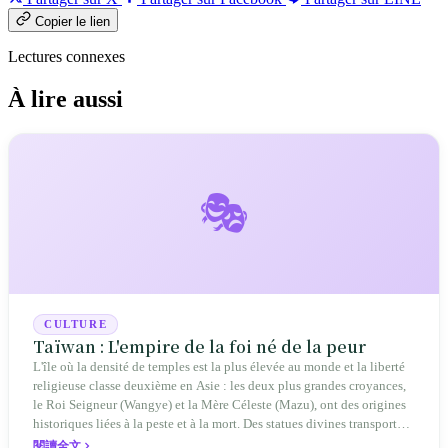
Copier le lien
Lectures connexes
À lire aussi
🎭
CULTURE
Taïwan : L'empire de la foi né de la peur
L'île où la densité de temples est la plus élevée au monde et la liberté
religieuse classe deuxième en Asie : les deux plus grandes croyances,
le Roi Seigneur (Wangye) et la Mère Céleste (Mazu), ont des origines
historiques liées à la peste et à la mort. Des statues divines transportées
par les immigrants militaires du XVIIe siècle à travers le Détroit
閱讀全文