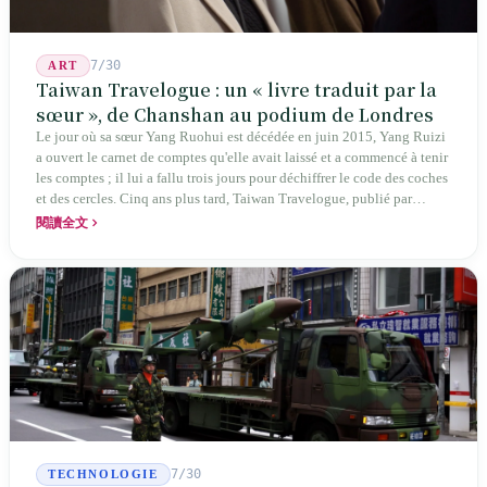
7/30
ART
Taiwan Travelogue : un « livre traduit par la
sœur », de Chanshan au podium de Londres
Le jour où sa sœur Yang Ruohui est décédée en juin 2015, Yang Ruizi
a ouvert le carnet de comptes qu'elle avait laissé et a commencé à tenir
les comptes ; il lui a fallu trois jours pour déchiffrer le code des coches
et des cercles. Cinq ans plus tard, Taiwan Travelogue, publié par
Chanshan, portait la mention « par Chihako Aoyama, traduit par Yang
閱讀全文
Shuangzi » — le nom du traducteur était celui de la sœur disparue.
NBA à New York en 2024, Booker Prize à Londres en 2026 : elle a
traduit un livre inexistant sous le nom de sa sœur.
7/30
TECHNOLOGIE