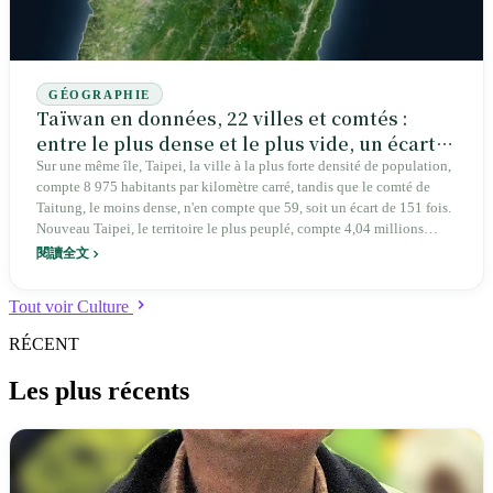
japonaise d'étoiles du baseball junior du Kansai (et non une équipe
championne du monde) : le mythe du baseball comme sport national
de Taïwan a commencé par cette tromperie. Deux îles périphériques
ont porté le coût d'une île entière.
GÉOGRAPHIE
Taïwan en données, 22 villes et comtés :
entre le plus dense et le plus vide, un écart
de 151 fois ; entre le plus âgé et le plus jeune,
Sur une même île, Taipei, la ville à la plus forte densité de population,
compte 8 975 habitants par kilomètre carré, tandis que le comté de
près d'une génération
Taitung, le moins dense, n'en compte que 59, soit un écart de 151 fois.
Nouveau Taipei, le territoire le plus peuplé, compte 4,04 millions
d'habitants ; le comté de Lienchiang, le moins peuplé, 13 600, soit un
閱讀全文
écart de 297 fois. Le comté de Hsinchu, le plus jeune, affiche un taux
de vieillissement de 15,08 %, tandis que le comté de Chiayi, le plus
Tout voir Culture
âgé, atteint 24,11 %, soit près d'une génération d'écart. À partir des
données officielles du Département de l'enregistrement des ménages
RÉCENT
du ministère de l'Intérieur à la fin de 2025, voici le portrait gradué et
vérifiable de toute l'île : sept habitants sur dix concentrés sur trois
Les plus récents
dixièmes du territoire ; le front avancé du vieillissement situé non pas
dans les métropoles, mais dans l'Est, les îles périphériques et les
comtés agricoles ; et, dans les 22 villes et comtés de Taïwan sans
exception, des décès déjà plus nombreux que les naissances.