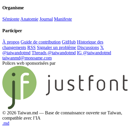
Organisme
Sémionte
Anatomie
Journal
Manifeste
Participer
À propos
Guide de contribution
GitHub
Historique des
changements
RSS
Signaler un problème
Discussions
𝕏
@taiwandotmd
Threads @taiwandotmd
IG @taiwandotmd
taiwanmd@monoame.com
Polices web sponsorisées par
© 2026 Taiwan.md — Base de connaissance ouverte sur Taïwan,
compatible avec l’IA
.md