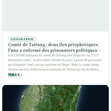
gouvernement en faveur d'une introduction « conditionnelle » des
travailleurs indiens en 2026.
GÉOGRAPHIE
Comté de Taitung : deux îles périphériques,
l'une a enfermé des prisonniers politiques
pendant trente-six ans, l'autre a stocké des
Les 210 000 habitants du comté de Taitung sont dispersés sur 3 515
kilomètres carrés : la plus faible densité du pays, à peine 60 personnes
déchets nucléaires pendant quarante-deux
par kilomètre carré, soit un centième de Taipei. Mais ce comté abrite
ans
les plus anciens établissements humains de Taïwan (le site de Beinan,
il y a 5 300 ans, 1 600 sarcophages de pierre), six peuples autochtones
閱讀全文
(Amis, Puyuma, Paiwan, Rukai, Bunun, Tao), et la plus forte
proportion d'Autochtones de toute l'île, 37,5 %. De 1951 à 1987,
Huoshaodao, à Green Island, a détenu des prisonniers politiques
pendant trente-six ans. À partir de mai 1982, Longmen, à Lanyu, a
commencé à recevoir des déchets nucléaires ; quarante-deux ans plus
tard, 97 672 fûts s'y trouvent encore. Le 25 août 1968, sept enfants
bunun du village de Hongye ont battu sept à zéro une équipe