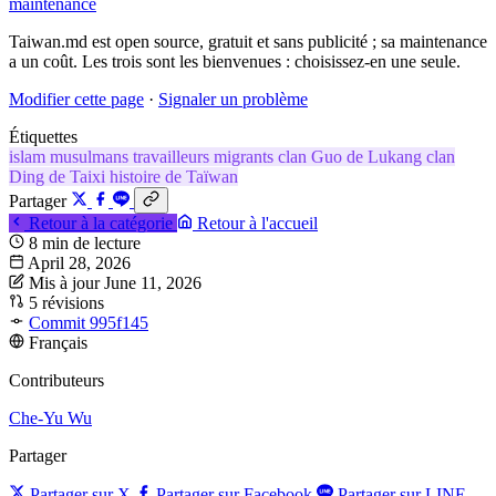
maintenance
Taiwan.md est open source, gratuit et sans publicité ; sa maintenance
a un coût. Les trois sont les bienvenues : choisissez-en une seule.
Modifier cette page
·
Signaler un problème
Étiquettes
islam
musulmans
travailleurs migrants
clan Guo de Lukang
clan
Ding de Taixi
histoire de Taïwan
Partager
Retour à la catégorie
Retour à l'accueil
8 min de lecture
April 28, 2026
Mis à jour June 11, 2026
5 révisions
Commit 995f145
Français
Contributeurs
Che-Yu Wu
Partager
Partager sur X
Partager sur Facebook
Partager sur LINE