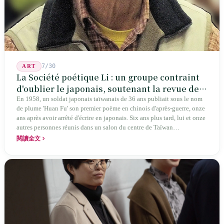
7/30
ART
La Société poétique Li : un groupe contraint
d'oublier le japonais, soutenant la revue de
poésie chinoise la plus ancienne de Taïwan
En 1958, un soldat japonais taïwanais de 36 ans publiait sous le nom
de plume 'Huan Fu' son premier poème en chinois d'après-guerre, onze
ans après avoir arrêté d'écrire en japonais. Six ans plus tard, lui et onze
autres personnes réunis dans un salon du centre de Taïwan
transformaient cette expérience de mutisme générationnel en une
閱讀全文
société poétique nommée 'Li' (le champignon comestible) — 60 ans de
publication ininterrompue, écrivant la poétique locale des marges
jusqu'aux manuels scolaires du collège.