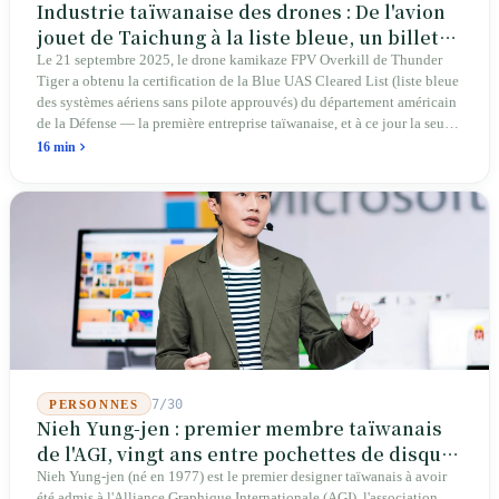
Industrie taïwanaise des drones : De l'avion
jouet de Taichung à la liste bleue, un billet
d'entrée pour Thunder Tiger
Le 21 septembre 2025, le drone kamikaze FPV Overkill de Thunder
Tiger a obtenu la certification de la Blue UAS Cleared List (liste bleue
des systèmes aériens sans pilote approuvés) du département américain
de la Défense — la première entreprise taïwanaise, et à ce jour la seule.
Sur les 39 plateformes de drones finis et les 165 composants de cette
16 min
liste, Taïwan n'occupe qu'une seule place. En avril 2026, quatre
sénateurs américains bipartites ont proposé le Blue Skies for Taiwan
Act pour établir un passage prioritaire pour les fabricants taïwanais ; la
simple existence de ce projet de loi révèle une réalité : Taïwan avance
trop lentement, au point que les États-Unis doivent légiférer pour
abaisser les barrières. Une entreprise qui fabrique des avions
télécommandés depuis 46 ans à Taichung prévoit de construire sa
deuxième usine dans l'Ohio.
7/30
PERSONNES
Nieh Yung-jen : premier membre taïwanais
de l'AGI, vingt ans entre pochettes de disques
et systèmes d'identité nationale
Nieh Yung-jen (né en 1977) est le premier designer taïwanais à avoir
été admis à l'Alliance Graphique Internationale (AGI), l'association