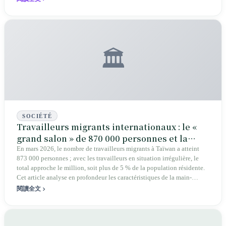
sombre jusqu'au score de 94 dans le rapport de 2025 sur la liberté ; de
l'interdiction de la Voie Unique (Yiguandao) en 1953 à sa première
légalisation en 1987 après la levée de la loi martiale, jusqu'aux quatre
grands sommets bouddhistes et à l'Église presbytérienne qui ont
emprunté des voies distinctes dans leurs relations avec l'État — la foi
🏛️
taïwanaise ne réside pas dans les textes sacrés, mais dans l'encens qui
se consume au coin de la rue.
SOCIÉTÉ
Travailleurs migrants internationaux : le «
grand salon » de 870 000 personnes et la
survie au-dessus des océans
En mars 2026, le nombre de travailleurs migrants à Taïwan a atteint
873 000 personnes ; avec les travailleurs en situation irrégulière, le
total approche le million, soit plus de 5 % de la population résidente.
Cet article analyse en profondeur les caractéristiques de la main-
d'œuvre de quatre pays — Indonésie, Vietnam, Philippines et
閱讀全文
Thaïlande —, examine la revendication de la grande marche des
travailleurs migrants pour « l'abolition de la durée maximale de travail
», et présente de manière équilibrée les inquiétudes de l'opinion
publique, la surveillance de l'opposition et la position du