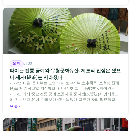
의원과 학부모, 시민 연서명단이 요구하는 것은 단순하다. 결론뿐 아
니라 검증 가능한 근거를 제시하라는 것이다.
문화
7/30
타이완 전통 공예와 무형문화유산: 제도적 인정은 왔으
나 제자(徒弟)는 사라졌다
2022년 12월, 문화부는 고령 87세 토수사부(土水司阜) 소청량(蘇清
良)을 '인간국보'로 지정했으나, 반년 후 그는 사망했다. 타이완은
2005년 와서 '중요 전통 공예 보존자'를 문자법(文資法)에 명시했으
며, 일본보다 50년, 한국보다 43년 늦었다. 제도가 자리 잡았을 때, 제
자 제도는 이미 1970-80년대 산업화 과정에서 붕괴되었다. 600여 명
14 분
전통 장사 중 50세 미만은 '소수'에 불과하다. 명단은 길어지지만, 가
르칠 수 있는 사람은 줄어든다.