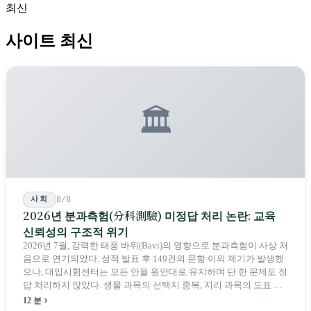
최신
났다. 초등학교는 지켜내지만, 중학교는 못 잡는다. 단층은 여전히
거기에 있다.
사이트 최신
🏛️
사회
8/8
2026년 분과측험(分科測驗) 미정답 처리 논란: 교육
신뢰성의 구조적 위기
2026년 7월, 강력한 태풍 바위(Bavi)의 영향으로 분과측험이 사상 처
음으로 연기되었다. 성적 발표 후 149건의 문항 이의 제기가 발생했
으나, 대입시험센터는 모든 안을 원안대로 유지하며 단 한 문제도 정
답 처리하지 않았다. 생물 과목의 선택지 중복, 지리 과목의 도표 오
류 등에 대해 당국은 "답안 작성에 영향이 없다"라고만 답했다. 국회
12 분