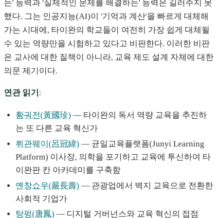
는' 능력과 '실제적인 문제를 해결하는' 능력은 길러주지 못
했다. 그는 인공지능(AI)이 '기억과 계산'을 빠르게 대체해
가는 시대에, 타이완의 학교들이 여전히 가장 쉽게 대체될
수 있는 역량만을 시험하고 있다고 비판한다. 이러한 비판
은 교사에 대한 질책이 아니라, 교육 제도 설계 자체에 대한
의문 제기이다.
연관 읽기
:
황궈전(黃國珍)
— 타이완의 독서 역량 교육을 추진하
는 또 다른 교육 혁신가
뤼관웨이(呂冠緯)
— 균일교육플랫폼(Junyi Learning
Platform) 이사장, 의학을 포기하고 교육에 투신하여 타
이완판 칸 아카데미를 구축함
옌창쇼우(嚴長壽)
— 관광업에서 벽지 교육으로 전환한
사회적 기업가
탕펑(唐鳳)
— 디지털 거버넌스와 교육 혁신의 접점