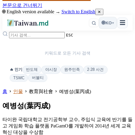
본문으로 건너뛰기
🌐 English version available →
Switch to English
✕
Taiwan
.md
☰
🌐
KO
▾
ESC
키워드로 모든 기사 검색
반도체
야시장
원주민족
2·28 사건
🔥 인기
버블티
TSMC
홈
인물
教育與社會
예병성(葉丙成)
예병성(葉丙成)
타이완 국립대학교 전기공학부 교수, 주입식 교육에 반기를 들
고 게임화 학습 플랫폼 PaGamO를 개발하여 2014년 세계 교육
혁신 대상을 수상함