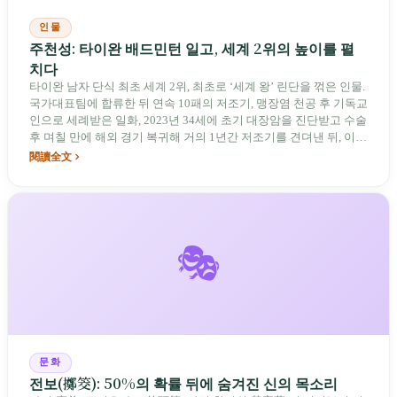
인물
주천성: 타이완 배드민턴 일고, 세계 2위의 높이를 펼
치다
타이완 남자 단식 최초 세계 2위, 최초로 ‘세계 왕’ 린단을 꺾은 인물.
국가대표팀에 합류한 뒤 연속 10패의 저조기, 맹장염 천공 후 기독교
인으로 세례받은 일화, 2023년 34세에 초기 대장암을 진단받고 수술
후 며칠 만에 해외 경기 복귀해 거의 1년간 저조기를 견뎌낸 뒤, 이듬
해 파리 올림픽에서 8강에 진출했다. 주천성은 타고난 재능에 의존
閱讀全文
하지 않고 ‘연마’라는 라인-드리블 전술로 타이완 배드민턴이 설 수
있는 높이를 끊임없이 끌어올렸다.
🎭
문화
전보(擲筊): 50%의 확률 뒤에 숨겨진 신의 목소리