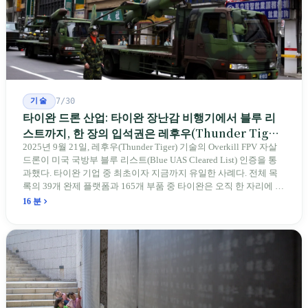
기술
7/30
타이완 드론 산업: 타이완 장난감 비행기에서 블루 리
스트까지, 한 장의 입석권은 레후우(Thunder Tiger)
에게
2025년 9월 21일, 레후우(Thunder Tiger) 기술의 Overkill FPV 자살
드론이 미국 국방부 블루 리스트(Blue UAS Cleared List) 인증을 통
과했다. 타이완 기업 중 최초이자 지금까지 유일한 사례다. 전체 목
록의 39개 완제 플랫폼과 165개 부품 중 타이완은 오직 한 자리에 불
과하다. 2026년 4월, 미국 양당 소속 상원의원 4명이 《타이완을 위
16 분
한 푸른 하늘법(Blue Skies for Taiwan Act)》을 공동 발의해 타이완
기업용 고속 통로 설치를 요구했다. 이 법안 자체의 존재가 한 가지
를 드러낸다: 타이완의 진입이 너무 느려 미국 스스로가 입법을 통해
장벽을 낮춰야 한다는 점이다. 타이완에서 46년간 원격 조종 장난감
비행기를 만들어 온 한 회사가 오하이오주에 두 번째 공장을 건설할
계획을 세우고 있다.