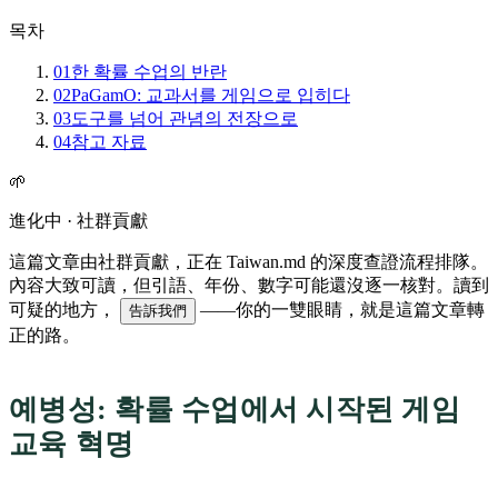
목차
01
한 확률 수업의 반란
02
PaGamO: 교과서를 게임으로 입히다
03
도구를 넘어 관념의 전장으로
04
참고 자료
🌱
進化中 · 社群貢獻
這篇文章由社群貢獻，正在 Taiwan.md 的深度查證流程排隊。
內容大致可讀，但引語、年份、數字可能還沒逐一核對。讀到
可疑的地方，
——你的一雙眼睛，就是這篇文章轉
告訴我們
正的路。
예병성: 확률 수업에서 시작된 게임
교육 혁명