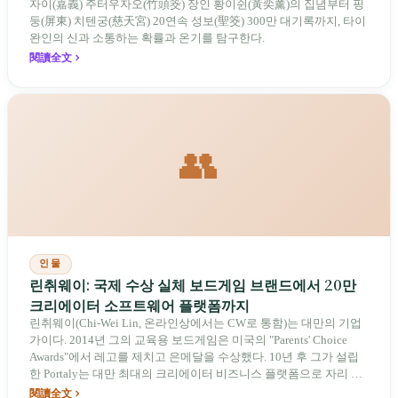
자이(嘉義) 주터우자오(竹頭筊) 장인 황이쉰(黃奕薰)의 집념부터 핑
둥(屏東) 치텐궁(慈天宮) 20연속 성보(聖筊) 300만 대기록까지, 타이
완인의 신과 소통하는 확률과 온기를 탐구한다.
閱讀全文
👥
인물
린취웨이: 국제 수상 실체 보드게임 브랜드에서 20만
크리에이터 소프트웨어 플랫폼까지
린취웨이(Chi-Wei Lin, 온라인상에서는 CW로 통함)는 대만의 기업
가이다. 2014년 그의 교육용 보드게임은 미국의 "Parents' Choice
Awards"에서 레고를 제치고 은메달을 수상했다. 10년 후 그가 설립
한 Portaly는 대만 최대의 크리에이터 비즈니스 플랫폼으로 자리 잡
았으며, 20만 명이 이를 활용해 영향력을 수익으로 전환했다. 2025
閱讀全文