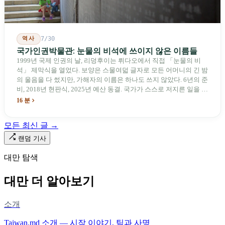
역사
7/30
국가인권박물관: 눈물의 비석에 쓰이지 않은 이름들
1999년 국제 인권의 날, 리덩후이는 뤼다오에서 직접 「눈물의 비
석」 제막식을 열었다. 보양은 스물여덟 글자로 모든 어머니의 긴 밤
의 울음을 다 썼지만, 가해자의 이름은 하나도 쓰지 않았다. 6년의 준
비, 2018년 현판식, 2025년 예산 동결. 국가가 스스로 저지른 일을 기
념하기 위해 스스로 세운 박물관. 계엄 해제 39년 동안 사법 재판을
16 분
받은 가해자는 단 한 명도 없다.
모든 최신 글 →
랜덤 기사
대만 탐색
대만 더 알아보기
소개
Taiwan.md 소개 — 시작 이야기, 팀과 사명