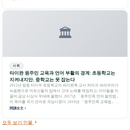
년부터 흑자를 기록했으며, 유료 마케팅 없이 유기적 PLG(제품 주도
성장)로 성장했다. 전통 산업에서 소프트웨어로, 다시 AI로 영역을
넓히며 매번 제로베이스에서 재학습했다. 그는 항상 동일한 일을 해
왔다: 다른 사람이 한 것을 다른 것으로 바꾸고, 그 방법을 공개적으
로 공유하는 것이다.
🏛️
사회
타이완 원주민 교육과 언어 부활의 경계: 초등학교는
지켜내지만, 중학교는 못 잡는다
2012년 핑둥 타이우 초등학교의 파이완족 교사 차마크·파라우러가
녹음펜으로 어르신들의 입에서 고대 노래를 채집하고, 아이들을 이
끌어 금상 시상식 무대에 올렸다. 2017년 「원주민족 언어 발전법」
이 족어를 국가 언어로 격상시켰다. 2019년 「원주민족 교육법」에
「10년 내 달성」 교원 비율 조항이 명시되었다. 초등 단계 원주민족
閱讀全文
실험학교가 25개교에서 38개교로 늘었다. 그러나 중학교에 올라가
면 시스템 전체가 붕괴한다: 타이완 전역 원주민족 중학교 실험학교
모두 보기 인물
는 6개교에 불과하고, 대학 원주민 학생 조재학률은 56.3%로 일반
학생보다 35.3%p 낮다. 차마크는 2021년 42세를 일기로 세상을 떠