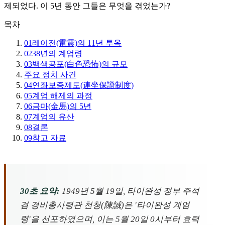
제되었다. 이 5년 동안 그들은 무엇을 겪었는가?
목차
01
레이전(雷震)의 11년 투옥
02
38년의 계엄령
03
백색공포(白色恐怖)의 규모
주요 정치 사건
04
연좌보증제도(連坐保證制度)
05
계엄 해제의 과정
06
금마(金馬)의 5년
07
계엄의 유산
08
결론
09
참고 자료
30초 요약:
1949년 5월 19일, 타이완성 정부 주석
겸 경비총사령관 천청(陳誠)은 '타이완성 계엄
령'을 선포하였으며, 이는 5월 20일 0시부터 효력