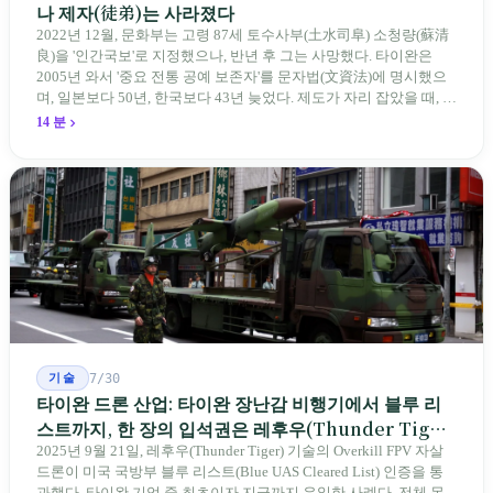
나 제자(徒弟)는 사라졌다
2022년 12월, 문화부는 고령 87세 토수사부(土水司阜) 소청량(蘇清
良)을 '인간국보'로 지정했으나, 반년 후 그는 사망했다. 타이완은
2005년 와서 '중요 전통 공예 보존자'를 문자법(文資法)에 명시했으
며, 일본보다 50년, 한국보다 43년 늦었다. 제도가 자리 잡았을 때, 제
자 제도는 이미 1970-80년대 산업화 과정에서 붕괴되었다. 600여 명
14 분
전통 장사 중 50세 미만은 '소수'에 불과하다. 명단은 길어지지만, 가
르칠 수 있는 사람은 줄어든다.
기술
7/30
타이완 드론 산업: 타이완 장난감 비행기에서 블루 리
스트까지, 한 장의 입석권은 레후우(Thunder Tiger)
에게
2025년 9월 21일, 레후우(Thunder Tiger) 기술의 Overkill FPV 자살
드론이 미국 국방부 블루 리스트(Blue UAS Cleared List) 인증을 통