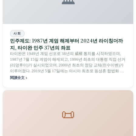
사회
민주제도: 1987년 계엄 해제부터 2024년 라이칭더까
지, 타이완 민주 37년의 좌표
타이완은 1949년 계엄 선포로 38년의 威權 통치를 시작하였으며,
1987년 7월 15일 계엄이 해제되고, 1996년 최초의 대통령 직접 선거
(리덩후이)가 실시되었으며, 2000년 최초의 정당 교체(천수이볜)가
이루어졌다. 2019년 5월 17일에는 아시아 최초로 동성혼 합법화 지
역이 되었다. 2024년 1월 13일 라이칭더가 40.05%, 558만 표로 제16
閱讀全文
대 대통령에 당선되었으며, 민진당이 최초로 대통령 선거 3연승을
달성하였고, 국민당이 입법원 최대 정당 의석(52석)을 탈환하였으
며, 민진당 51석, 민중당 8석으로 세 정당 모두 과반수를 차지하지 못
하는 구도가 형성되었다.
📜