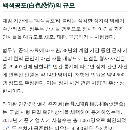
백색공포(白色恐怖)의 규모
계엄 기간에는 '백색공포'라 불리는 심각한 정치적 박해가
수반되었다. 정부는 반공을 명분으로 정치적 이견을 가진
인사들을 대규모로 체포, 재판, 구금하거나 처형했다.
법무부 공식 자료에 따르면, 38년의 계엄 기간 동안 군사 기
관이 현역 군인이 아닌 자를 대상으로 판결한 형사 사건은
4
총 29,407건에 달한다
. 민간 통계에 따르면 정치 관련 사건
에 연루된 인원은 약 14만 명이며, 처형된 인원은 약 4,500
명 정도로 추정된다. 이는 '정치 사건 관련 처형'의 추산 상
한치이다.
타이완 민간진상화해촉진회(台灣民間真相與和解促進會)
는 '군법 사형 판결 확인' 방식을 채택하여 통계하였는데,
2013년 기준 계엄 시기 사형수는 총 1,061명으로 확인되었
5
다
. 두 수치가 공존하는 이유는, 4,500명은 추산치이고