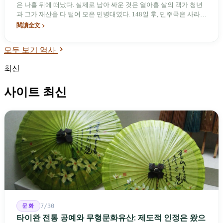
은 나흘 뒤에 떠났다. 실제로 남아 싸운 것은 열아홉 살의 객가 청년
과 그가 재산을 다 털어 모은 민병대였다. 148일 후, 민주국은 사라졌
고 일본의 지배가 시작되었다.
閱讀全文
모두 보기 역사
최신
사이트 최신
문화
7/30
타이완 전통 공예와 무형문화유산: 제도적 인정은 왔으