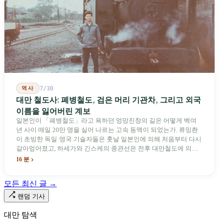
역사
7/30
대만 철도사: 폐병철도, 검은 머리 기관차, 그리고 외국
이름을 잃어버린 계보
일본인이 「폐병철도」라고 욕하던 엉망진창의 길은 어떻게 백여
년 사이 매일 20만 명을 실어 나르는 고속 동맥이 되었는가. 류밍촨
이 초빙한 독일·영국 기술자들은 훗날 일본인에 의해 처음부터 다시
갈아엎어졌고, 하세가와 긴스케의 종관선은 전후 대만철도에 의해
이름과 번호가 바뀌었다. 세대마다 앞선 세대의 기록을 주석으로 밀
16 분
어냈다. 외국 이름들은 줄곧 벗겨져 나갔고, 남은 것은 대만어의
「오타우아」「화차아」, 쥐광·쯔창·푸싱이라는 정치 구호뿐이었
모든 최신 글 →
다. 마침내 푸유마·타로코 세대에 이르러서야 원주민 지명이 다시 철
로 위에 깔렸다.
랜덤 기사
대만 탐색