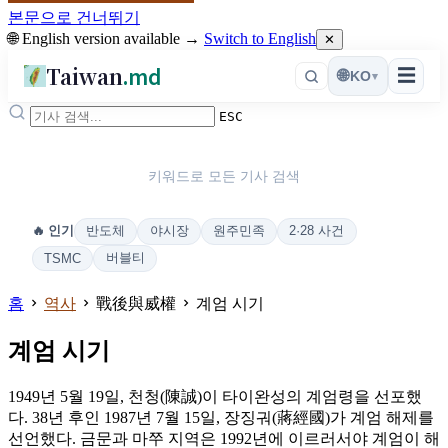
본문으로 건너뛰기
🌐 English version available →
Switch to English
✕
Taiwan
.md
☰
🌐
KO
▾
ESC
키워드로 모든 기사 검색
반도체
야시장
원주민족
2·28 사건
🔥 인기
버블티
TSMC
홈
역사
戰後與威權
계엄 시기
계엄 시기
1949년 5월 19일, 천청(陳誠)이 타이완성의 계엄령을 선포했
다. 38년 후인 1987년 7월 15일, 장징궈(蔣經國)가 계엄 해제를
선언했다. 금문과 마쭈 지역은 1992년에 이르러서야 계엄이 해