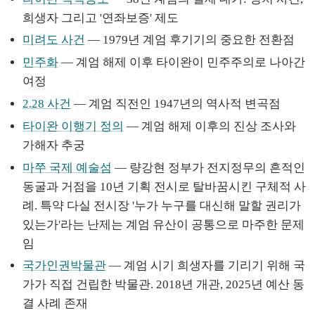
희생자 그리고 '연좌보증' 제도
미려도 사건
— 1979년 계엄 후기기의 중요한 전환점
민주화
— 계엄 해제 이후 타이완이 민주주의로 나아간
여정
2.28 사건
— 계엄 직전인 1947년의 역사적 변곡점
타이완 이행기 정의
— 계엄 해제 이후의 진상 조사와
가해자 추궁
마쭈 국제 예술섬
— 량강현 정부가 전지정무의 흔적인
동굴과 거점을 10년 기획 전시로 탈바꿈시킨 구체적 사
례. 특약 다실 전시장 '누가 누구를 대신해 말할 권리가
있는가'라는 난제는 계엄 유산이 공통으로 마주한 문제
임
국가인권박물관
— 계엄 시기 희생자를 기리기 위해 국
가가 직접 건립한 박물관. 2018년 개관, 2025년 예산 동
결 사례 존재