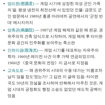
덩리쥔(鄧麗君)
— 계엄 시기에 성장한 외성 군인 가족
의 딸. 평생 냉전의 최전선에 서 있었던 인물: 금문도 군
인 방문에서 1989년 홍콩 마라데히 공연에서의 '군정 반
대' 메시지까지
양측관(兩廳院)
— 1987년 계엄 해제와 같은 해 완공. 권
위주의적 건축 양식으로 시작하여, 계엄 해제 후 타이완
문화 공간의 민주화를 보여주는 축소판
인하이광(殷海光)
— 계엄 시기를 대표하는 자유주의
학자. 1960년 레이전 사건 이후 가택 연금되었으며,
1966년 《중국 문화의 전망》이 금서로 지정됨
고속도로
— 왜 권위주의 시대의 수용 대가는 '이름조차
남지 않을 정도'였는가? 그 답은 이 글에 있음: 타이완
국도 50년의 전설을 조사하며 반복해서 마주친 것은, 계
엄 시대의 공청회도 행정 소송도 없었던 제도적 공백이
었음