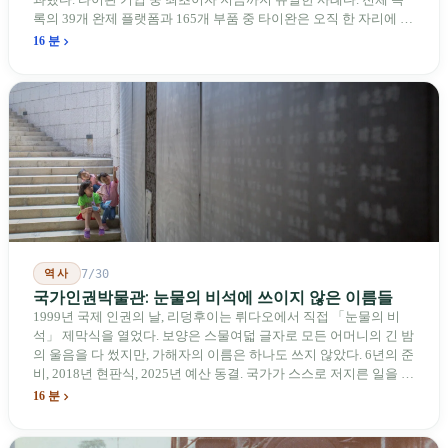
과했다. 타이완 기업 중 최초이자 지금까지 유일한 사례다. 전체 목
록의 39개 완제 플랫폼과 165개 부품 중 타이완은 오직 한 자리에 불
과하다. 2026년 4월, 미국 양당 소속 상원의원 4명이 《타이완을 위
16 분
한 푸른 하늘법(Blue Skies for Taiwan Act)》을 공동 발의해 타이완
기업용 고속 통로 설치를 요구했다. 이 법안 자체의 존재가 한 가지
를 드러낸다: 타이완의 진입이 너무 느려 미국 스스로가 입법을 통해
장벽을 낮춰야 한다는 점이다. 타이완에서 46년간 원격 조종 장난감
비행기를 만들어 온 한 회사가 오하이오주에 두 번째 공장을 건설할
계획을 세우고 있다.
역사
7/30
국가인권박물관: 눈물의 비석에 쓰이지 않은 이름들
1999년 국제 인권의 날, 리덩후이는 뤼다오에서 직접 「눈물의 비
석」 제막식을 열었다. 보양은 스물여덟 글자로 모든 어머니의 긴 밤
의 울음을 다 썼지만, 가해자의 이름은 하나도 쓰지 않았다. 6년의 준
비, 2018년 현판식, 2025년 예산 동결. 국가가 스스로 저지른 일을 기
념하기 위해 스스로 세운 박물관. 계엄 해제 39년 동안 사법 재판을
16 분
받은 가해자는 단 한 명도 없다.