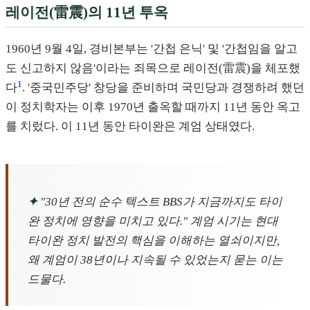
레이전(雷震)의 11년 투옥
1960년 9월 4일, 경비본부는 '간첩 은닉' 및 '간첩임을 알고
도 신고하지 않음'이라는 죄목으로 레이전(雷震)을 체포했
1
다
. '중국민주당' 창당을 준비하며 국민당과 경쟁하려 했던
이 정치학자는 이후 1970년 출옥할 때까지 11년 동안 옥고
를 치렀다. 이 11년 동안 타이완은 계엄 상태였다.
✦
"30년 전의 순수 텍스트 BBS가 지금까지도 타이
완 정치에 영향을 미치고 있다." 계엄 시기는 현대
타이완 정치 발전의 핵심을 이해하는 열쇠이지만,
왜 계엄이 38년이나 지속될 수 있었는지 묻는 이는
드물다.