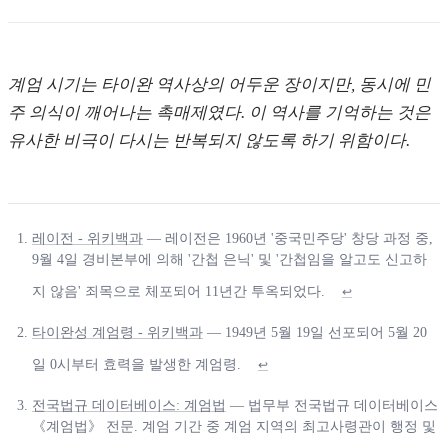
계엄 시기는 타이완 역사상의 어두운 장이지만, 동시에 민
주 의식이 깨어나는 촉매제였다. 이 역사를 기억하는 것은
유사한 비극이 다시는 반복되지 않도록 하기 위함이다.
레이전 - 위키백과
— 레이전은 1960년 '중국민주당' 창당 과정 중,
9월 4일 경비본부에 의해 '간첩 은닉' 및 '간첩임을 알고도 신고하
지 않음' 죄목으로 체포되어 11년간 투옥되었다.
↩
타이완성 계엄령 - 위키백과
— 1949년 5월 19일 선포되어 5월 20
일 0시부터 효력을 발생한 계엄령.
↩
전국법규 데이터베이스: 계엄법
— 법무부 전국법규 데이터베이스
《계엄법》 전문. 계엄 기간 중 계엄 지역의 최고사령관이 행정 및