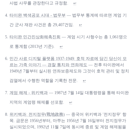
사법 사무를 관장한다고 규정함.
↩
타이완 백색공포 시대 - 법무부
— 법무부 통계에 따르면 계엄 기
간 군사 재판 사건은 총 29,407건임.
↩
타이완 민간진상화해촉진회
— 계엄 시기 사형수는 총 1,061명으
로 통계함 (2013년 기준).
↩
민간 사료 디지털 플랫폼 1937-1949: 호적 자료에 담긴 당신이 모
르는 가족 이야기 — 경찰 통치와 연좌제도
— 전후 타이완에서
1949년 7월부터 실시된 연좌보증제도와 그것이 호적 관리 및 정치
검열에서 수행한 역할을 기록한 전문.
↩
계엄 해제 - 위키백과
— 1987년 7월 14일 대통령령을 통해 타이완
지역의 계엄령 해제를 선포함.
↩
위키백과: 전지정무(戰地政務)
— 중국어 위키백과 '전지정무' 항
목. 금문은 1956년부터, 마쭈는 1956년 7월 16일부터 전지정무가
실시되었으며, 1992년 11월 7일에 동시에 종료 및 계엄 해제됨을