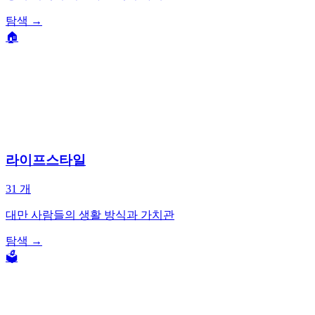
탐색
→
🏠
라이프스타일
31
개
대만 사람들의 생활 방식과 가치관
탐색
→
🗳️