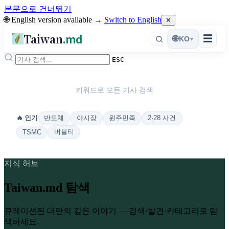
본문으로 건너뛰기
🌐 English version available →
Switch to English
✕
Taiwan
.md
☰
🌐
KO
▾
ESC
키워드로 모든 기사 검색
반도체
야시장
원주민족
2·28 사건
🔥 인기
버블티
TSMC
지식 허브
Taiwan.md 탐색
큐레이션된 대만의 깊은 이야기 — 검색·발견·카테고리로 탐
색하세요.