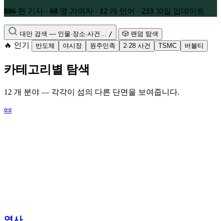
886
편 기사
·
68
명 기여자
·
12
개 언어
·
233
30일 업데이트
대만 검색 — 인물·장소·사건…
/
🎲
랜덤 탐색
🔥
인기
반도체
야시장
원주민족
2·28 사건
TSMC
버블티
카테고리별 탐색
12 개 분야 — 각각이 섬의 다른 단면을 보여줍니다.
📜
역사