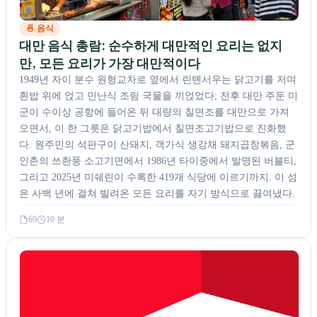
🍜 음식
대만 음식 총람: 순수하게 대만적인 요리는 없지
만, 모든 요리가 가장 대만적이다
1949년 자이 분수 원형교차로 옆에서 린톈서우는 닭고기를 저며
흰밥 위에 얹고 민난식 조림 국물을 끼얹었다; 전후 대만 주둔 미
군이 수이상 공항에 들어온 뒤 대량의 칠면조를 대만으로 가져
오면서, 이 한 그릇은 닭고기밥에서 칠면조고기밥으로 진화했
다. 원주민의 석판구이 산돼지, 객가식 생강채 돼지곱창볶음, 군
인촌의 쓰촨풍 소고기면에서 1986년 타이중에서 발명된 버블티,
그리고 2025년 미쉐린이 수록한 419개 식당에 이르기까지. 이 섬
은 사백 년에 걸쳐 빌려온 모든 요리를 자기 방식으로 끓여냈다.
69
10 분