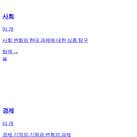
사회
91
개
사회 변화와 현대 과제에 대한 심층 탐구
탐색
→
📊
경제
61
개
경제 기적의 기원과 변혁의 과제