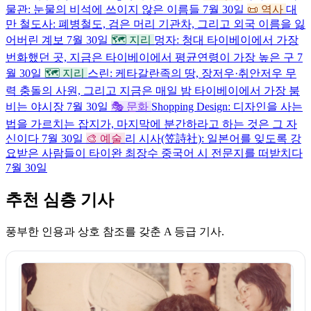
물관: 눈물의 비석에 쓰이지 않은 이름들
7월 30일
📜 역사
대
만 철도사: 폐병철도, 검은 머리 기관차, 그리고 외국 이름을 잃
어버린 계보
7월 30일
🗺️ 지리
멍자: 청대 타이베이에서 가장
번화했던 곳, 지금은 타이베이에서 평균연령이 가장 높은 구
7
월 30일
🗺️ 지리
스린: 케타갈란족의 땅, 장저우·취안저우 무
력 충돌의 사원, 그리고 지금은 매일 밤 타이베이에서 가장 붐
비는 야시장
7월 30일
🎭 문화
Shopping Design: 디자인을 사는
법을 가르치는 잡지가, 마지막에 분간하라고 하는 것은 그 자
신이다
7월 30일
🎨 예술
리 시사(笠詩社): 일본어를 잊도록 강
요받은 사람들이 타이완 최장수 중국어 시 전문지를 떠받치다
7월 30일
추천 심층 기사
풍부한 인용과 상호 참조를 갖춘 A 등급 기사.