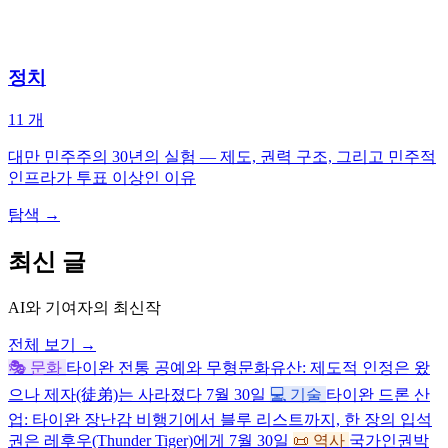
정치
11
개
대만 민주주의 30년의 실험 — 제도, 권력 구조, 그리고 민주적
인프라가 투표 이상인 이유
탐색
→
최신 글
AI와 기여자의 최신작
전체 보기 →
🎭 문화
타이완 전통 공예와 무형문화유산: 제도적 인정은 왔
으나 제자(徒弟)는 사라졌다
7월 30일
💻 기술
타이완 드론 산
업: 타이완 장난감 비행기에서 블루 리스트까지, 한 장의 입석
권은 레후우(Thunder Tiger)에게
7월 30일
📜 역사
국가인권박