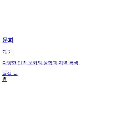
문화
71
개
다양한 민족 문화의 융합과 지역 특색
탐색
→
🍜