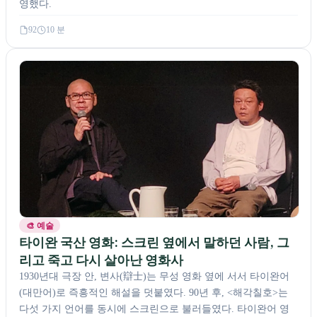
영했다.
92
10 분
🎨 예술
타이완 국산 영화: 스크린 옆에서 말하던 사람, 그
리고 죽고 다시 살아난 영화사
1930년대 극장 안, 변사(辯士)는 무성 영화 옆에 서서 타이완어
(대만어)로 즉흥적인 해설을 덧붙였다. 90년 후, <해각칠호>는
다섯 가지 언어를 동시에 스크린으로 불러들였다. 타이완어 영