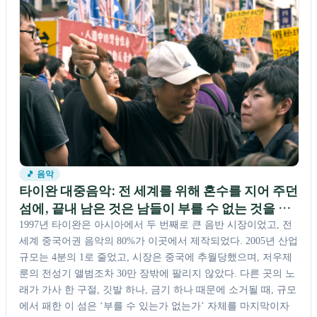
🎵 음악
타이완 대중음악: 전 세계를 위해 혼수를 지어 주던
섬에, 끝내 남은 것은 남들이 부를 수 없는 것을 부
를 자유
1997년 타이완은 아시아에서 두 번째로 큰 음반 시장이었고, 전
세계 중국어권 음악의 80%가 이곳에서 제작되었다. 2005년 산업
규모는 4분의 1로 줄었고, 시장은 중국에 추월당했으며, 저우제
룬의 전성기 앨범조차 30만 장밖에 팔리지 않았다. 다른 곳의 노
래가 가사 한 구절, 깃발 하나, 금기 하나 때문에 소거될 때, 규모
에서 패한 이 섬은 ‘부를 수 있는가 없는가’ 자체를 마지막이자