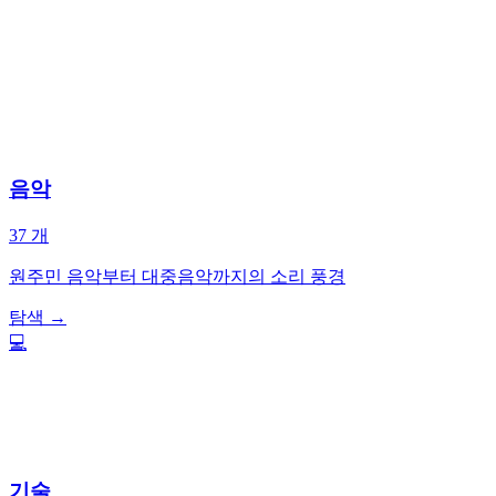
음악
37
개
원주민 음악부터 대중음악까지의 소리 풍경
탐색
→
💻
기술