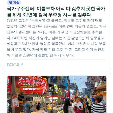
💻 기술
국가우주센터: 이름조차 아직 다 갖추지 못한 국가
를 위해 32년에 걸쳐 우주청 하나를 갖추다
1991년 그것은 ‘준비처’라고 불렸고, 이름도 로켓도 자기 땅도
없었다. 32년 뒤 그것은 Taiwan을 이름 안에 되돌려 넣었고, 지금
신주의 관제센터는 24시간 아홉 기 위성의 심장박동을 추적한
다. 0403 화롄 지진이 일어난 날에는 지진 발생 6분 뒤 임무를 재
설정하고 3시간 만에 영상을 획득했다. 이제 그것은 마지막 부품
을 채우고 있다. 자체 궤도 진입 로켓 한 기, 그리고 이미 승인되
어 이르면 2028년에 출발할 달 탐사 임무다.
72
28 분