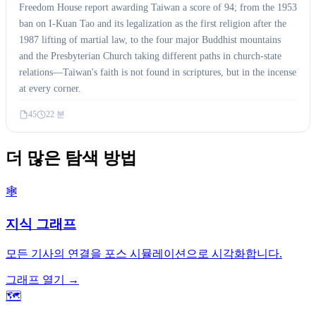
Freedom House report awarding Taiwan a score of 94; from the 1953
ban on I-Kuan Tao and its legalization as the first religion after the
1987 lifting of martial law, to the four major Buddhist mountains
and the Presbyterian Church taking different paths in church-state
relations—Taiwan's faith is not found in scriptures, but in the incense
at every corner.
45
22 분
더 많은 탐색 방법
🕸️
지식 그래프
모든 기사의 연결을 포스 시뮬레이션으로 시각화합니다.
그래프 열기 →
🗺️