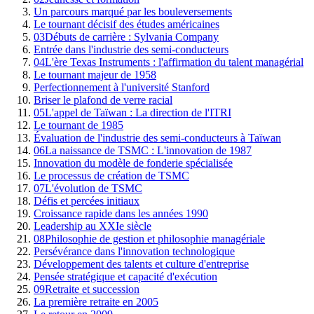
Un parcours marqué par les bouleversements
Le tournant décisif des études américaines
03
Débuts de carrière : Sylvania Company
Entrée dans l'industrie des semi-conducteurs
04
L'ère Texas Instruments : l'affirmation du talent managérial
Le tournant majeur de 1958
Perfectionnement à l'université Stanford
Briser le plafond de verre racial
05
L'appel de Taïwan : La direction de l'ITRI
Le tournant de 1985
Évaluation de l'industrie des semi-conducteurs à Taïwan
06
La naissance de TSMC : L'innovation de 1987
Innovation du modèle de fonderie spécialisée
Le processus de création de TSMC
07
L'évolution de TSMC
Défis et percées initiaux
Croissance rapide dans les années 1990
Leadership au XXIe siècle
08
Philosophie de gestion et philosophie managériale
Persévérance dans l'innovation technologique
Développement des talents et culture d'entreprise
Pensée stratégique et capacité d'exécution
09
Retraite et succession
La première retraite en 2005