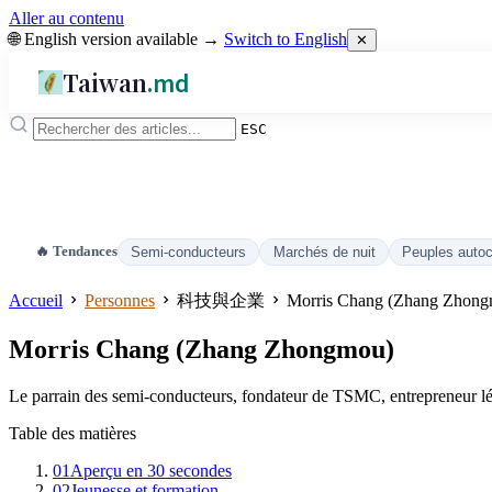
Aller au contenu
🌐 English version available →
Switch to English
✕
Taiwan
.md
ESC
🔥 Tendances
Semi-conducteurs
Marchés de nuit
Peuples auto
Accueil
Personnes
科技與企業
Morris Chang (Zhang Zhon
Morris Chang (Zhang Zhongmou)
Le parrain des semi-conducteurs, fondateur de TSMC, entrepreneur lég
Table des matières
01
Aperçu en 30 secondes
02
Jeunesse et formation