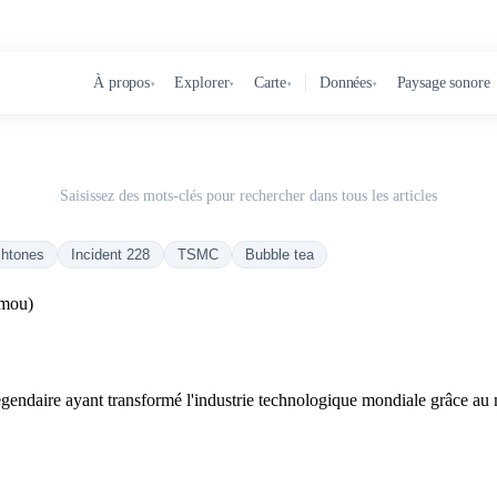
À propos
Explorer
Carte
Données
Paysage sonore
▾
▾
▾
▾
Saisissez des mots-clés pour rechercher dans tous les articles
chtones
Incident 228
TSMC
Bubble tea
gmou)
endaire ayant transformé l'industrie technologique mondiale grâce au 