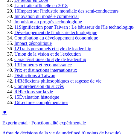
Le retour en 2009
La retraite officielle en 2018
10
Impact sur l'industrie mondiale des semi-conducteurs
Innovation du modèle commercial
Impulsion au progrès technologique
11
Signification pour Taïwan : Le bâtisseur de l'île technologiqu
Développement de l'industrie technologique
Contribution au développement économique
Impact géopolitique
12
Traits personnels et style de leadership
Union de la vision et de l'exécution
Caractéristiques du style de leadership
13
Honneurs et reconnaissance
Prix et distinctions internationaux
Distinctions à Taïwan
14
Réflexions philosophiques et sagesse de vie
Compréhension du succès
Réflexions sur la vie
15
Évaluation historique
16
Lectures complémentaires
🌳
Experimental · Fonctionnalité expérimentale
Arbre de décisions de la vie de undefined (0 points de bascule)