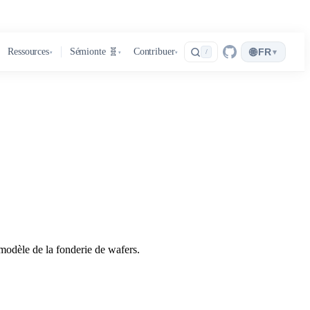
🌐
Ressources
Sémionte 🧬
Contribuer
FR
▾
/
▾
▾
▾
modèle de la fonderie de wafers.