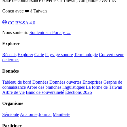
Base de connaissance ouverte sur Taïwan, compatible avec l’IA
Conçu avec ❤️ à Taïwan
CC BY-SA 4.0
Nous soutenir:
Soutenir sur Portaly →
Explorer
Récents
Explorer
Carte
Paysage sonore
Terminologie
Convertisseur
de termes
Données
Tableau de bord
Données
Données ouvertes
Entreprises
Graphe de
connaissance
Arbre des branches linguistiques
La forme de Taïwan
Arbre de vie
Banc de souveraineté
Élections 2026
Organisme
Sémionte
Anatomie
Journal
Manifeste
Participer