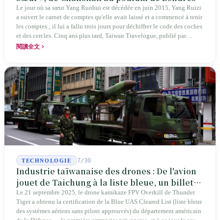
Le jour où sa sœur Yang Ruohui est décédée en juin 2015, Yang Ruizi
a ouvert le carnet de comptes qu'elle avait laissé et a commencé à tenir
les comptes ; il lui a fallu trois jours pour déchiffrer le code des coches
et des cercles. Cinq ans plus tard, Taiwan Travelogue, publié par
Chanshan, portait la mention « par Chihako Aoyama, traduit par Yang
閱讀全文
Shuangzi » — le nom du traducteur était celui de la sœur disparue.
NBA à New York en 2024, Booker Prize à Londres en 2026 : elle a
traduit un livre inexistant sous le nom de sa sœur.
7/30
TECHNOLOGIE
Industrie taïwanaise des drones : De l'avion
jouet de Taichung à la liste bleue, un billet
d'entrée pour Thunder Tiger
Le 21 septembre 2025, le drone kamikaze FPV Overkill de Thunder
Tiger a obtenu la certification de la Blue UAS Cleared List (liste bleue
des systèmes aériens sans pilote approuvés) du département américain