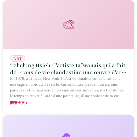
🎨
ART
Tehching Hsieh : l'artiste taïwanais qui a fait
de 14 ans de vie clandestine une œuvre d'art
performatif
En 1978, à Tribeca, New York, il s'est volontairement enfermé dans
une cage en bois qu'il avait lui-même clouée, pendant un an, sans
parler, sans lire, sans écrire. Les cinq années suivantes, il a transformé
le temps en œuvre à l'aide d'une pointeuse, d'une corde et de la vie
dans la rue ; puis il a créé de l'art pendant 13 ans sans jamais le montrer
閱讀全文
au public. Originaire de Nanzhou, dans le comté de Pingtung,
Tehching Hsieh a quitté Taïwan en 1974 en sautant d'un navire pour
devenir un immigré clandestin à New York pendant exactement 14
ans. Là où d'autres artistes peignent la liberté, il a choisi de prouver par
l'incarcération que le temps lui-même est de l'art.