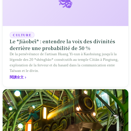
🎭
CULTURE
Le *Jiàobēi* : entendre la voix des divinités
derrière une probabilité de 50 %
De la persévérance de l'artisan Huang Yi-xun à Kaohsiung jusqu'à la
légende des 20 *shèngbāo* consécutifs au temple Cítiān à Pingtung,
exploration de la ferveur et du hasard dans la communication entre
Taïwan et le divin.
閱讀全文