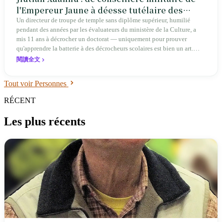
l'Empereur Jaune à déesse tutélaire des
jeunes troupes de temple à Taïwan
Un directeur de troupe de temple sans diplôme supérieur, humilié
pendant des années par les évaluateurs du ministère de la Culture, a
mis 11 ans à décrocher un doctorat — uniquement pour prouver
qu'apprendre la batterie à des décrocheurs scolaires est bien un art.
Derrière lui se tient une déesse qui enseignait l'art de la guerre il y a
閱讀全文
quatre mille ans.
Tout voir Personnes
RÉCENT
Les plus récents