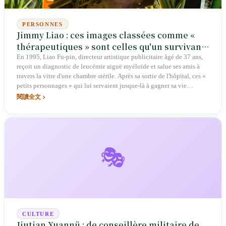
PERSONNES
Jimmy Liao : ces images classées comme «
thérapeutiques » sont celles qu'un survivant
de la leucémie a rapportées d'un bocal de
En 1995, Liao Fu-pin, directeur artistique publicitaire âgé de 37 ans,
reçoit un diagnostic de leucémie aiguë myéloïde et salue ses amis à
verre
travers la vitre d'une chambre stérile. Après sa sortie de l'hôpital, ces «
petits personnages » qui lui servaient jusque-là à gagner sa vie
prennent vie : il commence à dessiner Le Poisson qui souriait, La Lune
閱讀全文
a oublié, À gauche, à droite, puis Le Métro. Derrière ce dont les
Taïwanais se souviennent comme une esthétique de la consolation,
une culture de wenqing, la place Jimmy Liao de Luodong à Yilan, se
trouve un homme revenu de l'enfer, qui a traduit la mort et la solitude
en une forme lisible ; cette œuvre est ensuite devenue un territoire
🎭
traversant cinéma, comédie musicale, cirque et art public, et faisait
encore l'objet d'une exposition spéciale du 25e anniversaire à Hong
Kong en 2026.
CULTURE
Jiutian Xuannü : de conseillère militaire de