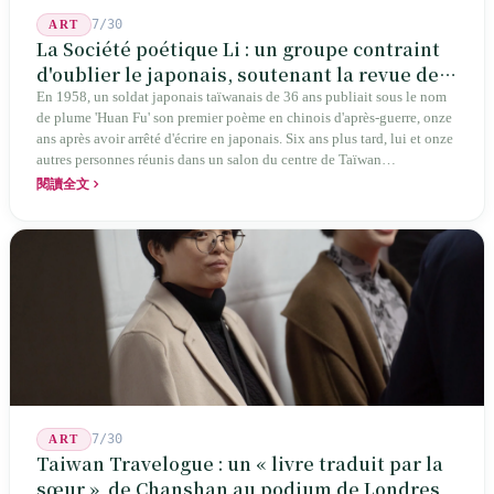
7/30
ART
La Société poétique Li : un groupe contraint
d'oublier le japonais, soutenant la revue de
poésie chinoise la plus ancienne de Taïwan
En 1958, un soldat japonais taïwanais de 36 ans publiait sous le nom
de plume 'Huan Fu' son premier poème en chinois d'après-guerre, onze
ans après avoir arrêté d'écrire en japonais. Six ans plus tard, lui et onze
autres personnes réunis dans un salon du centre de Taïwan
transformaient cette expérience de mutisme générationnel en une
閱讀全文
société poétique nommée 'Li' (le champignon comestible) — 60 ans de
publication ininterrompue, écrivant la poétique locale des marges
jusqu'aux manuels scolaires du collège.
7/30
ART
Taiwan Travelogue : un « livre traduit par la
sœur », de Chanshan au podium de Londres