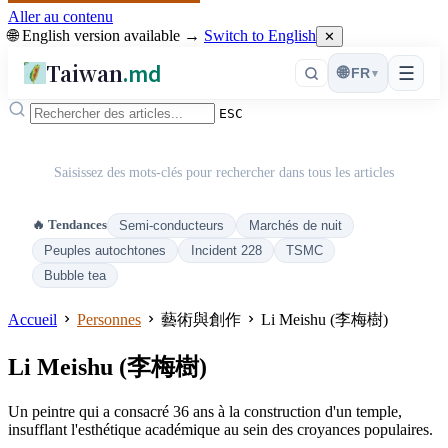
Aller au contenu
🌐 English version available →
Switch to English
✕
Taiwan
.md
☰
🌐
FR
▾
ESC
Saisissez des mots-clés pour rechercher dans tous les articles
🔥 Tendances
Semi-conducteurs
Marchés de nuit
Peuples autochtones
Incident 228
TSMC
Bubble tea
Accueil
Personnes
藝術與創作
Li Meishu (李梅樹)
Li Meishu (李梅樹)
Un peintre qui a consacré 36 ans à la construction d'un temple,
insufflant l'esthétique académique au sein des croyances populaires.