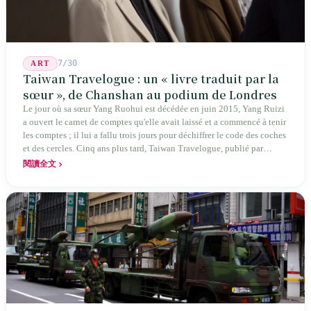
7/30
ART
Taiwan Travelogue : un « livre traduit par la
sœur », de Chanshan au podium de Londres
Le jour où sa sœur Yang Ruohui est décédée en juin 2015, Yang Ruizi
a ouvert le carnet de comptes qu'elle avait laissé et a commencé à tenir
les comptes ; il lui a fallu trois jours pour déchiffrer le code des coches
et des cercles. Cinq ans plus tard, Taiwan Travelogue, publié par
Chanshan, portait la mention « par Chihako Aoyama, traduit par Yang
閱讀全文
Shuangzi » — le nom du traducteur était celui de la sœur disparue.
NBA à New York en 2024, Booker Prize à Londres en 2026 : elle a
traduit un livre inexistant sous le nom de sa sœur.