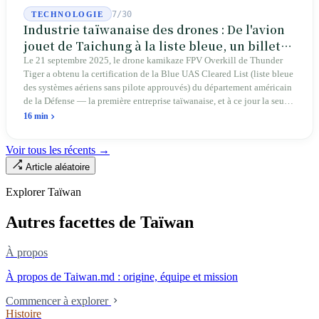
7/30
TECHNOLOGIE
Industrie taïwanaise des drones : De l'avion
jouet de Taichung à la liste bleue, un billet
d'entrée pour Thunder Tiger
Le 21 septembre 2025, le drone kamikaze FPV Overkill de Thunder
Tiger a obtenu la certification de la Blue UAS Cleared List (liste bleue
des systèmes aériens sans pilote approuvés) du département américain
de la Défense — la première entreprise taïwanaise, et à ce jour la seule.
Sur les 39 plateformes de drones finis et les 165 composants de cette
16 min
liste, Taïwan n'occupe qu'une seule place. En avril 2026, quatre
sénateurs américains bipartites ont proposé le Blue Skies for Taiwan
Voir tous les récents →
Act pour établir un passage prioritaire pour les fabricants taïwanais ; la
Article aléatoire
simple existence de ce projet de loi révèle une réalité : Taïwan avance
trop lentement, au point que les États-Unis doivent légiférer pour
Explorer Taïwan
abaisser les barrières. Une entreprise qui fabrique des avions
télécommandés depuis 46 ans à Taichung prévoit de construire sa
Autres facettes de Taïwan
deuxième usine dans l'Ohio.
À propos
À propos de Taiwan.md : origine, équipe et mission
Commencer à explorer
Histoire