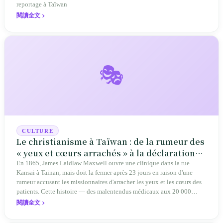
reportage à Taïwan
閱讀全文
🎭
CULTURE
Le christianisme à Taïwan : de la rumeur des
« yeux et cœurs arrachés » à la déclaration
d'un État nouveau et indépendant
En 1865, James Laidlaw Maxwell ouvre une clinique dans la rue
Kansai à Tainan, mais doit la fermer après 23 jours en raison d'une
rumeur accusant les missionnaires d'arracher les yeux et les cœurs des
patients. Cette histoire — des malentendus médicaux aux 20 000
dents arrachées, des conflits avec les sanctuaires shintō sous l'ère
閱讀全文
japonaise à l'aide humanitaire américaine du « culte de la farine » —
retrace comment le christianisme, religion étrangère des « barbares à