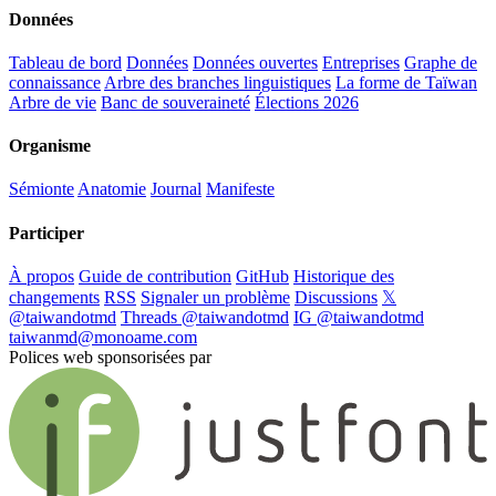
Données
Tableau de bord
Données
Données ouvertes
Entreprises
Graphe de
connaissance
Arbre des branches linguistiques
La forme de Taïwan
Arbre de vie
Banc de souveraineté
Élections 2026
Organisme
Sémionte
Anatomie
Journal
Manifeste
Participer
À propos
Guide de contribution
GitHub
Historique des
changements
RSS
Signaler un problème
Discussions
𝕏
@taiwandotmd
Threads @taiwandotmd
IG @taiwandotmd
taiwanmd@monoame.com
Polices web sponsorisées par