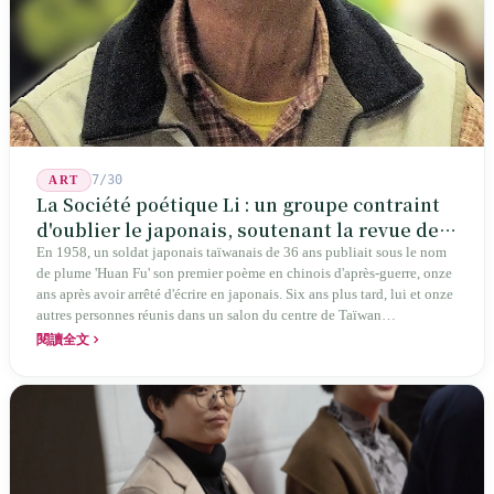
7/30
ART
La Société poétique Li : un groupe contraint
d'oublier le japonais, soutenant la revue de
poésie chinoise la plus ancienne de Taïwan
En 1958, un soldat japonais taïwanais de 36 ans publiait sous le nom
de plume 'Huan Fu' son premier poème en chinois d'après-guerre, onze
ans après avoir arrêté d'écrire en japonais. Six ans plus tard, lui et onze
autres personnes réunis dans un salon du centre de Taïwan
transformaient cette expérience de mutisme générationnel en une
閱讀全文
société poétique nommée 'Li' (le champignon comestible) — 60 ans de
publication ininterrompue, écrivant la poétique locale des marges
jusqu'aux manuels scolaires du collège.