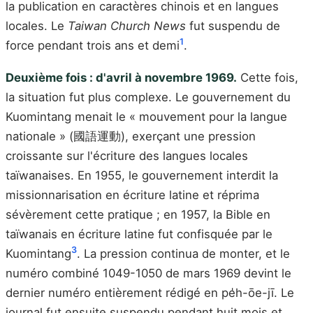
la publication en caractères chinois et en langues
locales. Le
Taiwan Church News
fut suspendu de
1
force pendant trois ans et demi
.
Deuxième fois : d'avril à novembre 1969.
Cette fois,
la situation fut plus complexe. Le gouvernement du
Kuomintang menait le « mouvement pour la langue
nationale » (國語運動), exerçant une pression
croissante sur l'écriture des langues locales
taïwanaises. En 1955, le gouvernement interdit la
missionnarisation en écriture latine et réprima
sévèrement cette pratique ; en 1957, la Bible en
taïwanais en écriture latine fut confisquée par le
3
Kuomintang
. La pression continua de monter, et le
numéro combiné 1049-1050 de mars 1969 devint le
dernier numéro entièrement rédigé en pe̍h-ōe-jī. Le
journal fut ensuite suspendu pendant huit mois et