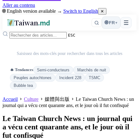
Aller au contenu
🌐 English version available →
Switch to English
✕
Taiwan
.md
☰
🌐
FR
▾
ESC
Saisissez des mots-clés pour rechercher dans tous les articles
🔥 Tendances
Semi-conducteurs
Marchés de nuit
Peuples autochtones
Incident 228
TSMC
Bubble tea
Accueil
Culture
媒體與出版
Le Taiwan Church News : un
journal qui a vécu cent quarante ans, et le jour où il fut confisqué
Le Taiwan Church News : un journal qui
a vécu cent quarante ans, et le jour où il
fut confisqué