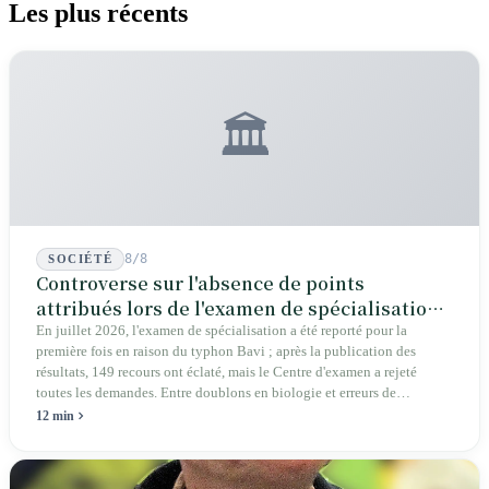
Les plus récents
🏛️
8/8
SOCIÉTÉ
Controverse sur l'absence de points
attribués lors de l'examen de spécialisation
2026 : une crise structurelle de l'intégrité
En juillet 2026, l'examen de spécialisation a été reporté pour la
première fois en raison du typhon Bavi ; après la publication des
éducative
résultats, 149 recours ont éclaté, mais le Centre d'examen a rejeté
toutes les demandes. Entre doublons en biologie et erreurs de
graphiques en géographie, les autorités affirment que cela « n'affecte
12 min
pas la réponse ». Députés, parents et pétitionnaires exigent des preuves
vérifiables plutôt que de simples conclusions.