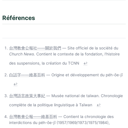
Références
台灣教會公報社——關於我們
— Site officiel de la société du
Church News
. Contient le contexte de la fondation, l'histoire
des suspensions, la création du TCNN
↩
白話字——維基百科
— Origine et développement du pe̍h-ōe-jī
↩
台灣語言政策大事紀
— Musée national de taïwan. Chronologie
complète de la politique linguistique à Taïwan
↩
台灣教會公報——維基百科
— Contient la chronologie des
interdictions du pe̍h-ōe-jī (1957/1969/1973/1975/1984),