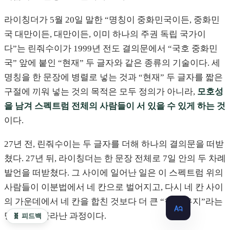
라이칭더가 5월 20일 말한 “명칭이 중화민국이든, 중화민
국 대만이든, 대만이든, 이미 하나의 주권 독립 국가이
다”는 린줘수이가 1999년 전도 결의문에서 “국호 중화민
국” 앞에 붙인 “현재” 두 글자와 같은 종류의 기술이다. 세
명칭을 한 문장에 병렬로 넣는 것과 “현재” 두 글자를 짧은
구절에 끼워 넣는 것의 목적은 모두 정의가 아니라,
모호성
을 남겨 스펙트럼 전체의 사람들이 서 있을 수 있게 하는 것
이다.
27년 전, 린줘수이는 두 글자를 더해 하나의 결의문을 떠받
쳤다. 27년 뒤, 라이칭더는 한 문장 전체로 7일 안의 두 차례
발언을 떠받쳤다. 그 사이에 일어난 일은 이 스펙트럼 위의
사람들이 이분법에서 네 칸으로 벌어지고, 다시 네 칸 사이
의 가운데에서 네 칸을 합친 것보다 더 큰 “현상 유지”라는
덩어리가 자라난 과정이다.
🧬 피드백