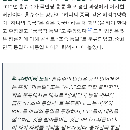
2015년 훙슈주가 국민당 총통 후보 경선 과정에서 제시한
버전이다. 훙슈주는 양안이 “하나의 중국, 같은 해석”(양측
이 “하나의 중국”은 같은 중국이라는 데 합의)을 해야 한다
17
고 주장했고, “궁극적 통일”도 주장했다.
그의 입장은 많
은 평론가에 의해 곧바로 “조속 통일”로 분류되었고, 중화
민국 통일과 피통일 사이의 회색지대에 놓였다.
📝 큐레이터 노트:
훙슈주의 입장은 공적 언어에서
는 흔히 “피통일” 또는 “친중”으로 직접 불리지만,
학술 분류에서는 대체로 “중화민국 통일 내부의
급진파 / 조속 통일파”로 분류된다. 그는 여전히
ROC 틀 아래의 통일을 주장하지, PRC 틀이 대만을
접수하는 것을 받아들이는 것은 아니기 때문이다.
이 차이 자체를 기억할 필요가 있다. 중화민국 통일