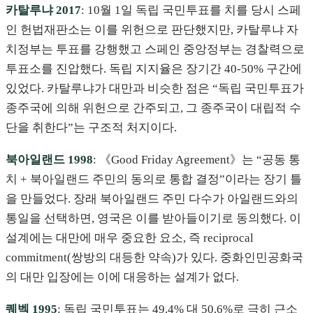
카탈루냐 2017
: 10월 1일 독립 국민투표를 치를 당시 스페
인 헌법재판소는 이를 위헌으로 판단했지만, 카탈루냐 자
치정부는 투표를 강행했고 스페인 중앙정부는 경찰력으로
투표소를 진압했다. 독립 지지율은 장기간 40-50% 구간에
있었다. 카탈루냐가 대만과 비슷한 점은 “독립 국민투표가
종주국에 의해 위헌으로 간주되고, 그 종주국이 대립적 수
단을 취한다”는 구조적 처지이다.
북아일랜드 1998
: 《Good Friday Agreement》는 “공동 통
치 + 북아일랜드 주민의 동의로 통합 결정”이라는 장기 틀
을 만들었다. 장래 북아일랜드 주민 다수가 아일랜드와의
통일을 선택하면, 영국은 이를 받아들이기로 동의했다. 이
설계에는 대만에 매우 중요한 요소, 즉 reciprocal
commitment(쌍방의 대등한 약속)가 있다. 중화인민공화국
의 대만 입장에는 이에 대응하는 설계가 없다.
퀘벡 1995
: 독립 국민투표는 49.4% 대 50.6%로 극히 근소