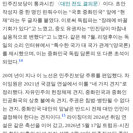
민주진보당이 통과시킨 〈
대만 전도 결의문
〉이다. 초안
작성자 중 한 명인 린줘수이는 “국호 중화민국” 앞에 “현
재”라는 두 글자를 붙였다. 이로써 독립파는 “장래에 바꿀
기회가 있다”고 느꼈고, 중도 유권자는 “민진당이 마침내
실용적으로 변했다”고 느꼈다. 같은 해 7월, 리덩후이는 독
일의 소리 인터뷰에서 “특수한 국가 대 국가 관계”(양국론)
를 제시했으며, 이는 중화민국 독립 담론의 또 다른 초석이
14
되었다.
20여 년이 지나 이 노선은 민주진보당 주류를 편입했다. 차
이잉원은 2021년 국경일 연설에서 이를 “네 가지 견지”로
정리했다. 자유민주의 헌정체제 견지, 중화민국과 중화인
민공화국의 상호 불예속 견지, 주권은 침범·병탄될 수 없다
는 견지, 중화민국 대만의 앞날은 반드시 전체 대만 인민이
15
결정해야 한다는 견지이다.
라이칭더의 2024년 취임 연
설은 같은 축선을 이어 갔고, 2026년 5월 17일 트럼프-시진