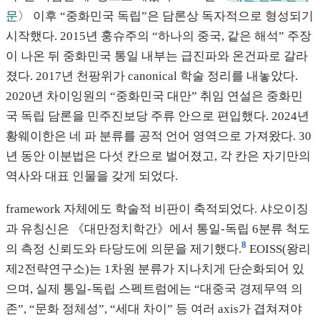
문
〉 이후 “중화민국 독립”은 담론상 독자적으로 형성되기
시작했다. 2015년 훙슈주의 “하나의 중국, 같은 해석” 주장
이 나온 뒤 중화민국 통일 내부는 급진파와 온건파로 갈라
졌다. 2017년 천팡위가 canonical 학술 정리를 내놓았다.
2020년 차이잉원의 “중화민국 대만” 취임 연설은 중화민
국 독립 담론을 민주진보당 주류 안으로 편입했다. 2024년
황웨이한은 네 파 분류를 공적 언어 영역으로 가져왔다. 30
년 동안 이분법은 다섯 칸으로 벌어졌고, 각 칸은 자기만의
역사와 대표 인물을 갖게 되었다.
framework 자체에도 학술적 비판이 축적되었다. 샤오이징
과 유칭신은 《대만정치학간》에서 통일-독립 6분류 척도
8
의 측정 신뢰도와 타당도에 의문을 제기했다.
EOISS(왕리
제2전략연구소)는 1차원 분류가 지나치게 단순화되어 있
으며, 실제 통일-독립 스펙트럼에는 “대중국 경제무역 의
존”, “문화 정체성”, “세대 차이” 등 여러 axis가 겹쳐져야