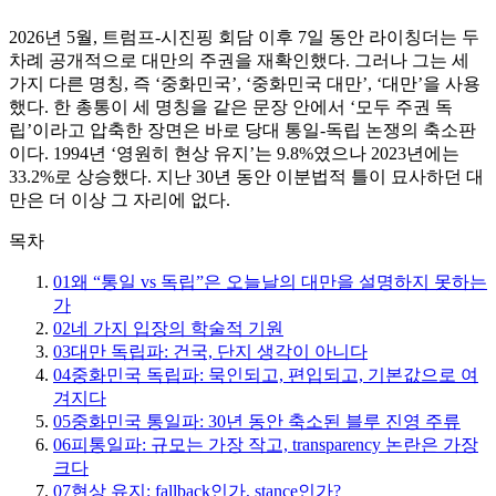
2026년 5월, 트럼프-시진핑 회담 이후 7일 동안 라이칭더는 두
차례 공개적으로 대만의 주권을 재확인했다. 그러나 그는 세
가지 다른 명칭, 즉 ‘중화민국’, ‘중화민국 대만’, ‘대만’을 사용
했다. 한 총통이 세 명칭을 같은 문장 안에서 ‘모두 주권 독
립’이라고 압축한 장면은 바로 당대 통일-독립 논쟁의 축소판
이다. 1994년 ‘영원히 현상 유지’는 9.8%였으나 2023년에는
33.2%로 상승했다. 지난 30년 동안 이분법적 틀이 묘사하던 대
만은 더 이상 그 자리에 없다.
목차
01
왜 “통일 vs 독립”은 오늘날의 대만을 설명하지 못하는
가
02
네 가지 입장의 학술적 기원
03
대만 독립파: 건국, 단지 생각이 아니다
04
중화민국 독립파: 묵인되고, 편입되고, 기본값으로 여
겨지다
05
중화민국 통일파: 30년 동안 축소된 블루 진영 주류
06
피통일파: 규모는 가장 작고, transparency 논란은 가장
크다
07
현상 유지: fallback인가, stance인가?