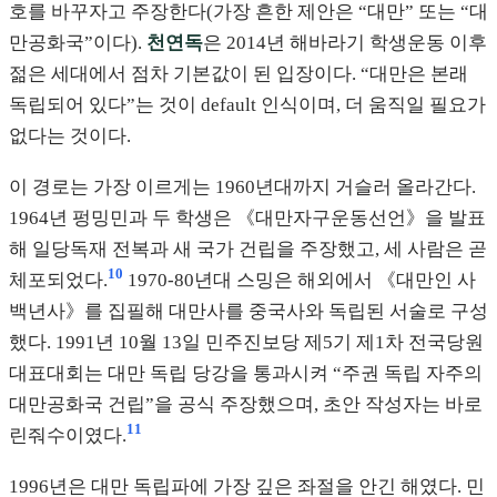
호를 바꾸자고 주장한다(가장 흔한 제안은 “대만” 또는 “대
만공화국”이다).
천연독
은 2014년 해바라기 학생운동 이후
젊은 세대에서 점차 기본값이 된 입장이다. “대만은 본래
독립되어 있다”는 것이 default 인식이며, 더 움직일 필요가
없다는 것이다.
이 경로는 가장 이르게는 1960년대까지 거슬러 올라간다.
1964년 펑밍민과 두 학생은 《대만자구운동선언》을 발표
해 일당독재 전복과 새 국가 건립을 주장했고, 세 사람은 곧
10
체포되었다.
1970-80년대 스밍은 해외에서 《대만인 사
백년사》를 집필해 대만사를 중국사와 독립된 서술로 구성
했다. 1991년 10월 13일 민주진보당 제5기 제1차 전국당원
대표대회는 대만 독립 당강을 통과시켜 “주권 독립 자주의
대만공화국 건립”을 공식 주장했으며, 초안 작성자는 바로
11
린줘수이였다.
1996년은 대만 독립파에 가장 깊은 좌절을 안긴 해였다. 민