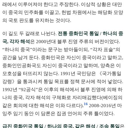
래에서 이루어져야 한다고 주장한다. 이상적 상황은 대만
이 중국의 민주화를 이끌고, 헌법 차원에서는 해당화 모양
의 국토 판도를 유지하는 것이다.
이 길도 두 갈래로 나뉜다.
전통 중화민국 통일 / 하나의 중
국, 각자 해석
은 2000년대 블루 진영 주류의 버전이었다.
“하나의 중국”이라는 문구는 받아들이되, “각자 표술”의
공간을 남겨 둔다. 중화민국은 자신이 중국이라고 말하고,
중화인민공화국도 자신이 중국이라고 말하며, 양측은 이
모호성을 터뜨리지 않는다. 1991년 국민당은 《국가통일
강령》을 통과시켜 통일 목표를 정책 문서에 적어 넣었다.
1992년 “92공식”은 이후의 해석에서 블루 진영에 의해 하
나의 중국, 각자 해석의 구체화로 자리매김했다(베이징의
16
같은 회의에 대한 해석은 이와 다르다).
2008-2016년 마
잉주 임기 동안 이 담론은 집권 언어의 주류 틀이었다.
급진 중화민국 통일 / 하나의 중국, 같은 해석 / 조속 통일
은