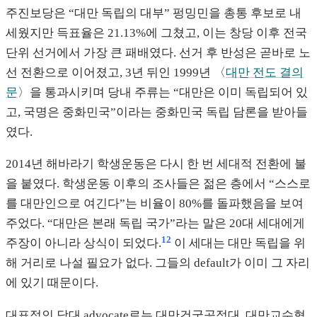
주진보당은 “대만 독립의 대부” 펑밍민을 총통 후보로 내
세웠지만 득표율은 21.13%에 그쳤고, 이는 창당 이후 전국
단위 선거에서 가장 큰 패배였다. 선거 후 반성은 곧바로 노
선 전환으로 이어졌고, 3년 뒤인 1999년 〈
대만 전도 결의
문
〉을 통과시키며 당내 주류는 “대만은 이미 독립되어 있
고, 국명은 중화민국”이라는 중화민국 독립 담론을 받아들
였다.
2014년 해바라기 학생운동은 다시 한 번 세대적 전환에 불
을 붙였다. 학생운동 이후의 조사들은 젊은 층에서 “스스로
를 대만인으로 여긴다”는 비율이 80%를 돌파했음을 보여
주었다. “대만은 본래 독립 국가”라는 말은 20대 세대에게
12
주장이 아니라 상식이 되었다.
이 세대는 대만 독립을 위
해 거리로 나설 필요가 없다. 그들의 default가 이미 그 자리
에 있기 때문이다.
대표적인 당대 advocate로는 대만건국공정대, 대만교수협