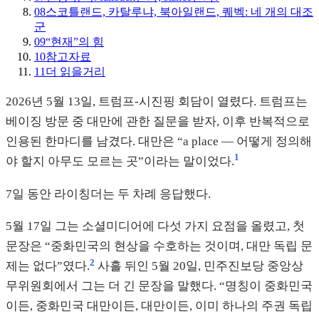
08
스코틀랜드, 카탈루냐, 북아일랜드, 퀘벡: 네 개의 대조
군
09
“현재”의 힘
10
참고자료
11
더 읽을거리
2026년 5월 13일, 트럼프-시진핑 회담이 열렸다. 트럼프는
베이징 방문 중 대만에 관한 질문을 받자, 이후 반복적으로
인용된 한마디를 남겼다. 대만은 “a place — 어떻게 정의해
1
야 할지 아무도 모르는 곳”이라는 말이었다.
7일 동안 라이칭더는 두 차례 응답했다.
5월 17일 그는 소셜미디어에 다섯 가지 요점을 올렸고, 첫
문장은 “중화민국의 현상을 수호하는 것이며, 대만 독립 문
2
제는 없다”였다.
사흘 뒤인 5월 20일, 민주진보당 중앙상
무위원회에서 그는 더 긴 문장을 말했다. “명칭이 중화민국
이든, 중화민국 대만이든, 대만이든, 이미 하나의 주권 독립