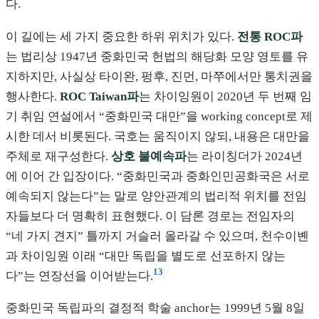
다.
이 길에는 세 가지 중요한 하위 위치가 있다.
전통 ROC파
는 법리상 1947년 중화민국 헌법의 해당화 모양 영토를 유
지하지만, 사실상 타이완, 펑후, 진먼, 마쭈에서만 통치권을
행사한다.
ROC Taiwan파
는 차이잉원이 2020년 두 번째 임
기 취임 연설에서 “중화민국 대만”을 working concept로 제
시한 데서 비롯된다. 국호는 움직이지 않되, 내용은 대만을
주체로 재구성한다.
상호 불예속파
는 라이칭더가 2024년
에 이어 간 입장이다. “중화민국과 중화인민공화국은 서로
예속되지 않는다”는 말로 양안관계의 법리적 위치를 전임
자들보다 더 명확히 표현했다. 이 담론 경로는 전임자의
“네 가지 견지” 틀까지 거슬러 올라갈 수 있으며, 천수이볜
과 차이잉원 이래 “대만 독립을 별도로 선포하지 않는
13
다”는 연장선을 이어받는다.
중화민국 독립파의 결정적 학술 anchor는 1999년 5월 8일