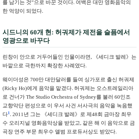
를 남기는 것”으로 바꾼 것이다. 여백은 대만 영화음악의
한 억양이 되었다.
시드니의 60개 현: 허궈제가 제전을 슬픔에서
영광으로 바꾸다
린창이 안으로 거두어들인 인물이라면, 《세디크 발레》는
바깥으로 극한까지 확장한 사례였다.
웨이더성은 700만 대만달러를 들여 싱가포르 출신 허궈제
(Ricky Ho)에게 음악을 맡겼다. 허궈제는 오스트레일리아
로 건너가 The Studio Orchestra of Sydney를 불러 60인조
교향악단 편성으로 이 우서 사건 서사극의 음악을 녹음했
1
다
. 2011년 그는 《세디크 발레》로 제48회 금마장 최우
수 오리지널 영화음악상을 받았고, 같은 해 이 음악으로 금
곡장 연주 부문 최우수 앨범 프로듀서상도 받았다.