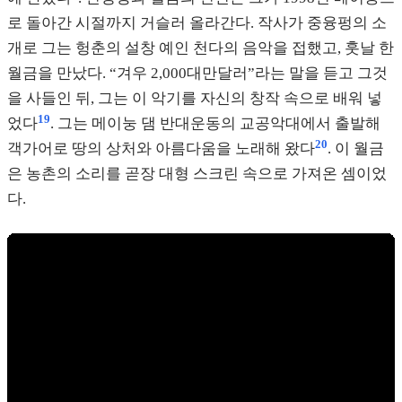
로 돌아간 시절까지 거슬러 올라간다. 작사가 중융펑의 소
개로 그는 헝춘의 설창 예인 천다의 음악을 접했고, 훗날 한
월금을 만났다. “겨우 2,000대만달러”라는 말을 듣고 그것
을 사들인 뒤, 그는 이 악기를 자신의 창작 속으로 배워 넣
19
었다
. 그는 메이눙 댐 반대운동의 교공악대에서 출발해
20
객가어로 땅의 상처와 아름다움을 노래해 왔다
. 이 월금
은 농촌의 소리를 곧장 대형 스크린 속으로 가져온 셈이었
다.