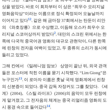
상을 받았다. 바로 이 회차부터 이 상은 “최우수 오리지널
영화음악상”이라는 이름으로 정식 확정되어 오늘날까지
12
이어지고 있다
. 같은 해 금마장 37회에서는 탄둔이 리안
의 《와호장룡》으로 수상했고, 이듬해 오스카 최우수 오
2
리지널 스코어상까지 받았다
. 대만의 스크린 위에서는 한
쪽에 다국적 중국어권 영화의 대규모 관현악이, 다른 한쪽
에 린창의 전자음 여백이 있었고, 두 종류의 소리가 동시에
들리고 있었다.
그해 칸에서 《밀레니엄 맘보》 상영이 끝난 뒤, 외국 관객
들은 포스터에 적힌 이름을 묻기 시작했다. “Lim Giong”은
13
누구인가
. 이 로마자 이름은 훗날 국제 영화계에서 린창
의 신분증이 되었다. 중국 감독 자장커도 그를 찾았다. 《세
계》(2004), 《스틸 라이프》(2006)의 음악이 모두 린창에
게 맡겨졌고, 그 전자음의 체계는 중국 리얼리즘 영화의 도
14
시 풍경 속으로 들어갔다
.