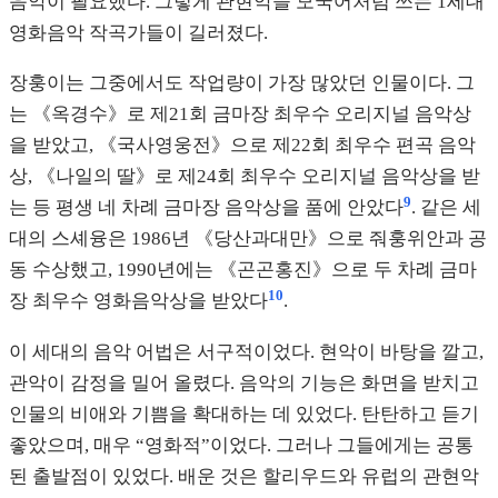
음악이 필요했다. 그렇게 관현악을 모국어처럼 쓰는 1세대
영화음악 작곡가들이 길러졌다.
장훙이는 그중에서도 작업량이 가장 많았던 인물이다. 그
는 《옥경수》로 제21회 금마장 최우수 오리지널 음악상
을 받았고, 《국사영웅전》으로 제22회 최우수 편곡 음악
상, 《나일의 딸》로 제24회 최우수 오리지널 음악상을 받
9
는 등 평생 네 차례 금마장 음악상을 품에 안았다
. 같은 세
대의 스셰융은 1986년 《당산과대만》으로 줘훙위안과 공
동 수상했고, 1990년에는 《곤곤홍진》으로 두 차례 금마
10
장 최우수 영화음악상을 받았다
.
이 세대의 음악 어법은 서구적이었다. 현악이 바탕을 깔고,
관악이 감정을 밀어 올렸다. 음악의 기능은 화면을 받치고
인물의 비애와 기쁨을 확대하는 데 있었다. 탄탄하고 듣기
좋았으며, 매우 “영화적”이었다. 그러나 그들에게는 공통
된 출발점이 있었다. 배운 것은 할리우드와 유럽의 관현악