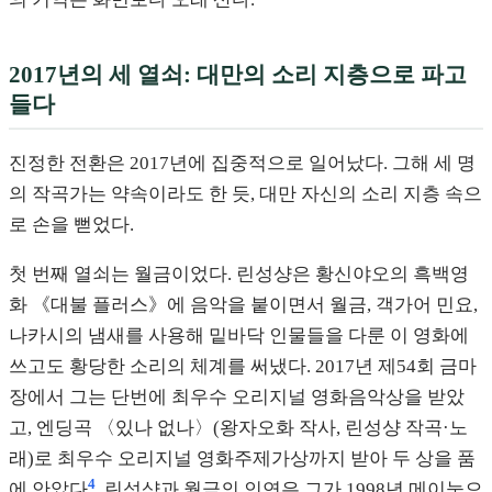
2017년의 세 열쇠: 대만의 소리 지층으로 파고
들다
진정한 전환은 2017년에 집중적으로 일어났다. 그해 세 명
의 작곡가는 약속이라도 한 듯, 대만 자신의 소리 지층 속으
로 손을 뻗었다.
첫 번째 열쇠는 월금이었다. 린성샹은 황신야오의 흑백영
화 《대불 플러스》에 음악을 붙이면서 월금, 객가어 민요,
나카시의 냄새를 사용해 밑바닥 인물들을 다룬 이 영화에
쓰고도 황당한 소리의 체계를 써냈다. 2017년 제54회 금마
장에서 그는 단번에 최우수 오리지널 영화음악상을 받았
고, 엔딩곡 〈있나 없나〉(왕자오화 작사, 린성샹 작곡·노
래)로 최우수 오리지널 영화주제가상까지 받아 두 상을 품
4
에 안았다
. 린성샹과 월금의 인연은 그가 1998년 메이눙으