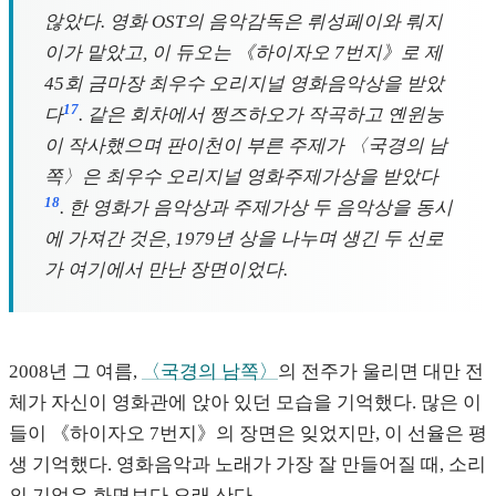
않았다. 영화 OST의 음악감독은 뤼성페이와 뤄지
이가 맡았고, 이 듀오는 《하이자오 7번지》로 제
45회 금마장 최우수 오리지널 영화음악상을 받았
17
다
. 같은 회차에서 쩡즈하오가 작곡하고 옌윈눙
이 작사했으며 판이천이 부른 주제가 〈국경의 남
쪽〉은 최우수 오리지널 영화주제가상을 받았다
18
. 한 영화가 음악상과 주제가상 두 음악상을 동시
에 가져간 것은, 1979년 상을 나누며 생긴 두 선로
가 여기에서 만난 장면이었다.
2008년 그 여름,
〈국경의 남쪽〉
의 전주가 울리면 대만 전
체가 자신이 영화관에 앉아 있던 모습을 기억했다. 많은 이
들이 《하이자오 7번지》의 장면은 잊었지만, 이 선율은 평
생 기억했다. 영화음악과 노래가 가장 잘 만들어질 때, 소리
의 기억은 화면보다 오래 산다.