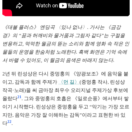
《대불 플러스》 엔딩곡 〈있나 없나〉. 가사는 《금강
경》의 “꿈과 허깨비와 물거품과 그림자 같다”는 구절을
변용하고, 먹먹한 월금의 뜯는 소리와 함께 영화 속 작은 인
물들의 운명을 한숨처럼 노래한다. 흑백 화면은 기억 속에
서 바랠 수 있어도, 이 월금의 음색은 바래지 않는다.
2년 뒤 린성샹은 다시 중멍훙의 《양광보조》에 음악을 붙
이고, 감독과 함께 주제가
〈먼 길〉
(중멍훙 작사, 린성샹
작곡·노래)을 써 금마장 최우수 오리지널 주제가상 후보에
21
올랐다
. 그와 중멍훙의 호흡은 《일로순풍》에서부터 쌓
이기 시작했다. 린성샹은 중멍훙을 두고 “악기는 가장 모르
지만, 음악은 가장 잘 이해하는 감독”이라고 표현한 바 있
22
다
.