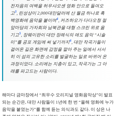
전자음의 여백을 허우샤오셴 영화 안으로 들여오
3
고
, 린성샹이 2,000대만달러에 산 월금 하나로 흑
4
백영화에 음악을 붙이며
, 커즈하오가 다다오청 절
앞마당의 가자희와 남북관을 대형 스크린 위로 옮
5
기고
, 장웨이판이 대만 장례식의 애도 음악 “시솔
6
미”를 공포 게임에 써 넣기까지
, 대만 작곡가들이
걸어온 길은 화면에 감정을 깔아 주는 일에서 서서
히 이 섬의 고유한 소리를 발굴하는 일로 바뀌어 온
과정이었다. 소리에는 지층이 있고, 작곡가는 그 아
래를 파고드는 사람이다.
해마다 금마장에서 “최우수 오리지널 영화음악상”이 발표
되는 순간은, 대만 사람들이 1년에 한 번 “올해 영화에 누가
음악을 붙였는가”를 함께 듣는 의식과도 같다. 이 상은 나