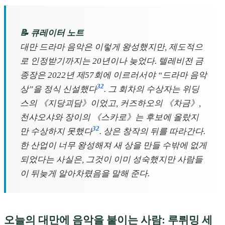
📝 큐레이터 노트
대만 드라마 음악은 이렇게 왕성했지만, 제도적으
로 인정받기까지는 20년이나 늦었다. 텔레비전 금
종장은 2022년 제57회에 이르러서야 “드라마 음악
32
상”을 정식 신설했다
. 그 회차의 수상자는 위딩
스의 《지당괴담》이었고, 커즈하오의 《차금》,
천샤오샤와 장이의 《스카로》는 후보에 올랐지
32
만 수상하지 못했다
. 상은 창작의 뒤를 따라간다.
한 산업이 너무 왕성해져 새 상을 만들 수밖에 없게
되었다는 사실은, 그것이 이미 성숙했지만 사람들
이 뒤늦게 알아차렸음을 말해 준다.
오늘의 대만에 음악을 붙이는 사람: 루뤼밍 세