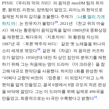
PTS의 《우리와 악의 거리》의 음악은 musDM 팀의 위자
룬, 왕위린, 리한보, 양쯔팅이 맡았고, 피아노와 현악으로
절제된 치유의 감각을 조율했다. 주제가
〈나를 멀리 가게
29
하지 마〉
는 린유자가 불렀다
. 2021년 《천교 위의 마술
사》에서는 황윈링이 음악감독을 맡아 1980년대 중화상장
을 재현했고, 뤄다유의 〈지호자야〉와 황윈링 자신의
1987년 곡 〈푸른 맥주의 바다〉 같은 옛 노래들을 하나의
30
소리 세계로 엮었다
. 같은 해 《차금》의 음악은 커즈하
오가 맡았다. 1950년대 대만 차 상인 집안의 분위기를 재현
하기 위해 그는 처음에는 영미 드라마 《더 크라운》을 참
고해 대규모 현악단을 사용했다. 하지만 1화를 완성한 뒤
“어쩌다 교향악 버전의 〈망춘풍〉이 되었지?”라고 느껴
현악을 얇게 만들었고, 결국 6명에서 8명 규모의 작은 편성
을 바닥에 깔았다. 그는 이 드라마를 위해 실제로 496곡을
31
만들었고, 최종적으로는 61곡만 수록했다고 밝혔다
.