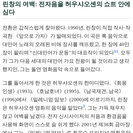
린창의 여백: 전자음을 허우샤오셴의 쇼트 안에
심다
전환은 갑작스럽게 찾아왔다. 1990년, 린창이 직접 작사·작
곡한 《앞으로 가자》가 발매되었다. 이 곡은 록 음악으로
대만어 노래의 오래된 비애 정서를 깨뜨렸고, 한 장에 40만
11
장이 팔리며 “신대만어가 운동”의 대표작이 되었다
. 모두
가 그가 다음 세대의 대만어 가요 천왕이 될 것이라고 생각
했지만, 그는 돌연 영화음악 속으로 들어갔다.
그를 돌아서게 한 것은 허우샤오셴의 한마디였다. 《희몽
인생》(1993), 《호남호녀》(1995), 《남국재견, 남국》
(1996)에서 《밀레니엄 맘보》(2000)에 이르기까지, 린창
3
은 허우샤오셴 영화의 음악을 맡았다
. 그는 가득 채우지
않고 여백을 남겼다. 전자 신시사이저의 저음과 환경음을
사용해 화면이 스스로 숨 쉬게 했다. 2001년 제38회 금마장
에서 그는 《밀레니엄 맘보》로 최우수 오리지널 영화음악