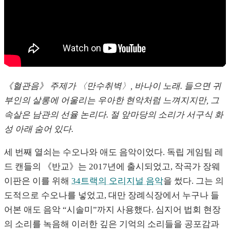
《혈관음》 주제가 〈만수취벽〉, 바나이 노래. 들으면 귀
부인의 살롱에 어울리는 우아한 현악처럼 느껴지지만, 그
속살은 남관의 선율 논리다. 절 앞마당의 소리가 서구식 화
성 아래 숨어 있다.
세 번째 열쇠는 수오나와 애도 음악이었다. 독립 게임팀 레
드 캔들의 《반교》는 2017년에 출시되었고, 작곡가 장웨
이판은 이를 위해
34트랙의 오리지널 음악
을 썼다. 그는 의
도적으로 수오나를 넣었고, 대만 장례식장에서 누구나 들
어본 애도 음악 “시솔미”까지 사용했다. 심지어 법회 현장
의 소리를 녹음해 이러한 깊은 기억의 소리들을 공포감과