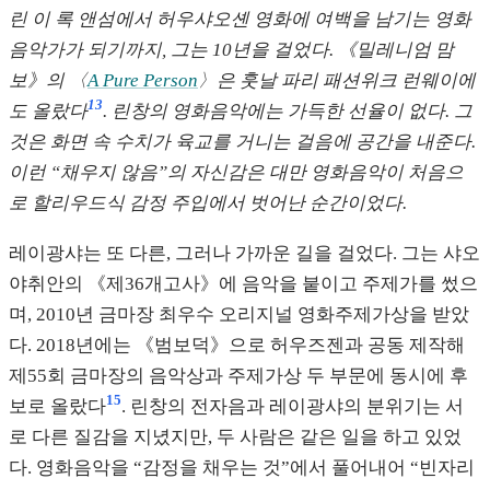
린 이 록 앤섬에서 허우샤오셴 영화에 여백을 남기는 영화
음악가가 되기까지, 그는 10년을 걸었다. 《밀레니엄 맘
보》의 〈
A Pure Person
〉은 훗날 파리 패션위크 런웨이에
13
도 올랐다
. 린창의 영화음악에는 가득한 선율이 없다. 그
것은 화면 속 수치가 육교를 거니는 걸음에 공간을 내준다.
이런 “채우지 않음”의 자신감은 대만 영화음악이 처음으
로 할리우드식 감정 주입에서 벗어난 순간이었다.
레이광샤는 또 다른, 그러나 가까운 길을 걸었다. 그는 샤오
야취안의 《제36개고사》에 음악을 붙이고 주제가를 썼으
며, 2010년 금마장 최우수 오리지널 영화주제가상을 받았
다. 2018년에는 《범보덕》으로 허우즈젠과 공동 제작해
제55회 금마장의 음악상과 주제가상 두 부문에 동시에 후
15
보로 올랐다
. 린창의 전자음과 레이광샤의 분위기는 서
로 다른 질감을 지녔지만, 두 사람은 같은 일을 하고 있었
다. 영화음악을 “감정을 채우는 것”에서 풀어내어 “빈자리