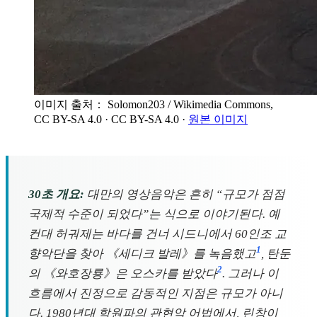
이미지 출처： Solomon203 / Wikimedia Commons,
CC BY-SA 4.0
· CC BY-SA 4.0
·
원본 이미지
30초 개요:
대만의 영상음악은 흔히 “규모가 점점
국제적 수준이 되었다”는 식으로 이야기된다. 예
컨대 허궈제는 바다를 건너 시드니에서 60인조 교
1
향악단을 찾아 《세디크 발레》를 녹음했고
, 탄둔
2
의 《와호장룡》은 오스카를 받았다
. 그러나 이
흐름에서 진정으로 감동적인 지점은 규모가 아니
다. 1980년대 학원파의 관현악 어법에서, 린창이