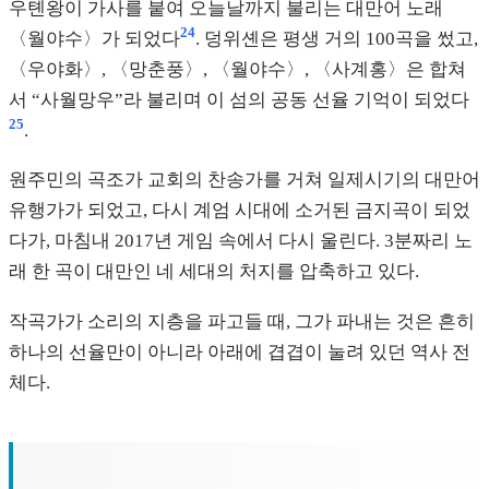
우톈왕이 가사를 붙여 오늘날까지 불리는 대만어 노래
24
〈월야수〉가 되었다
. 덩위셴은 평생 거의 100곡을 썼고,
〈우야화〉, 〈망춘풍〉, 〈월야수〉, 〈사계홍〉은 합쳐
서 “사월망우”라 불리며 이 섬의 공동 선율 기억이 되었다
25
.
원주민의 곡조가 교회의 찬송가를 거쳐 일제시기의 대만어
유행가가 되었고, 다시 계엄 시대에 소거된 금지곡이 되었
다가, 마침내 2017년 게임 속에서 다시 울린다. 3분짜리 노
래 한 곡이 대만인 네 세대의 처지를 압축하고 있다.
작곡가가 소리의 지층을 파고들 때, 그가 파내는 것은 흔히
하나의 선율만이 아니라 아래에 겹겹이 눌려 있던 역사 전
체다.