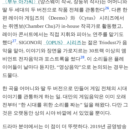
〈부두 아가씨〉
(양스웨이 작곡, 장둥위 작사)는 어머니와
26
딸 두 세대의 두 버전으로 작품 전체를 관통한다
. 다른 한
편 레이아 게임즈의 《Deemo》와 《Cytus》 시리즈에서
는 쥐옌보(Chamber Chu)가 in-house 작곡가로 활동했고,
레이아 콘서트에서는 직접 지휘와 피아노 연주를 맡기도
27
했다
. SIGONO의
《OPUS》 시리즈
는 젊은 Triodust가 음
악을 맡아, 이야기와 장면을 가로지르는 30트랙 이상의 앰
28
비언트 전자음악과 포스트록을 썼다
. 이 소리들은 플레
이어들이 날마다 듣지만, “영상음악”으로 논의되는 경우는
드물다.
한 곡을 어머니와 딸 두 버전으로 만들어 게임 전체의 시대
이야기를 관통하게 하는 일. 대만의 게임음악은 이미 오래
전부터 “한 시대를 위한 소리를 짜는” 일을 해왔다. 다만 그
것은 오랫동안 상의 시야 바깥에 서 있었을 뿐이다.
드라마 분야에서는 이 점이 더 뚜렷하다. 2019년 공영방송