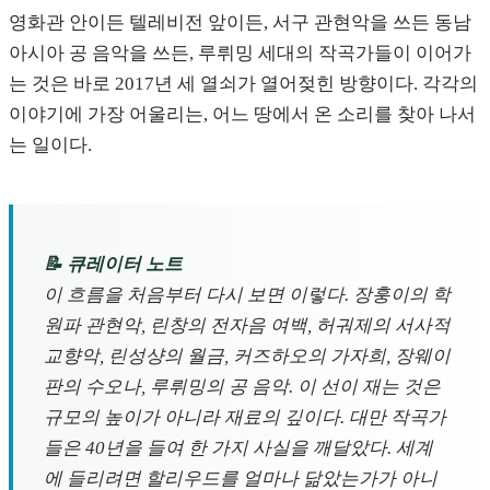
영화관 안이든 텔레비전 앞이든, 서구 관현악을 쓰든 동남
아시아 공 음악을 쓰든, 루뤼밍 세대의 작곡가들이 이어가
는 것은 바로 2017년 세 열쇠가 열어젖힌 방향이다. 각각의
이야기에 가장 어울리는, 어느 땅에서 온 소리를 찾아 나서
는 일이다.
📝 큐레이터 노트
이 흐름을 처음부터 다시 보면 이렇다. 장훙이의 학
원파 관현악, 린창의 전자음 여백, 허궈제의 서사적
교향악, 린성샹의 월금, 커즈하오의 가자희, 장웨이
판의 수오나, 루뤼밍의 공 음악. 이 선이 재는 것은
규모의 높이가 아니라 재료의 깊이다. 대만 작곡가
들은 40년을 들여 한 가지 사실을 깨달았다. 세계
에 들리려면 할리우드를 얼마나 닮았는가가 아니