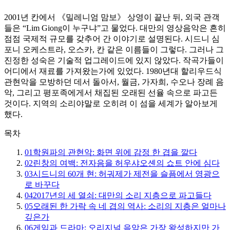
2001년 칸에서 《밀레니엄 맘보》 상영이 끝난 뒤, 외국 관객
들은 “Lim Giong이 누구냐”고 물었다. 대만의 영상음악은 흔히
점점 국제적 규모를 갖추어 간 이야기로 설명된다. 시드니 심
포니 오케스트라, 오스카, 칸 같은 이름들이 그렇다. 그러나 그
진정한 성숙은 기술적 업그레이드에 있지 않았다. 작곡가들이
어디에서 재료를 가져왔는가에 있었다. 1980년대 할리우드식
관현악을 모방하던 데서 돌아서, 월금, 가자희, 수오나 장례 음
악, 그리고 평포족에게서 채집된 오래된 선율 속으로 파고든
것이다. 지역의 소리야말로 오히려 이 섬을 세계가 알아보게
했다.
목차
01
학원파의 관현악: 화면 위에 감정 한 겹을 깔다
02
린창의 여백: 전자음을 허우샤오셴의 쇼트 안에 심다
03
시드니의 60개 현: 허궈제가 제전을 슬픔에서 영광으
로 바꾸다
04
2017년의 세 열쇠: 대만의 소리 지층으로 파고들다
05
오래된 한 가락 속 네 겹의 역사: 소리의 지층은 얼마나
깊은가
06
게임과 드라마: 오리지널 음악은 가장 왕성하지만 가