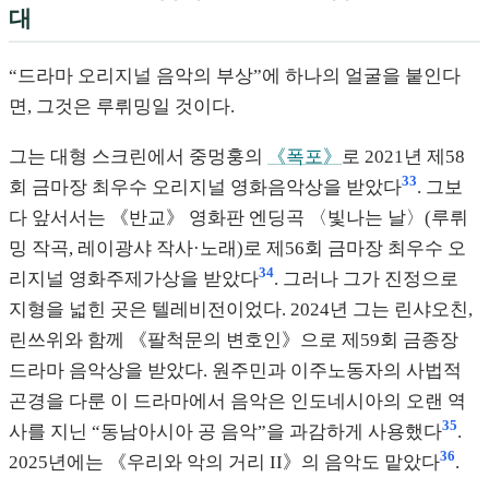
대
“드라마 오리지널 음악의 부상”에 하나의 얼굴을 붙인다
면, 그것은 루뤼밍일 것이다.
그는 대형 스크린에서 중멍훙의
《폭포》
로 2021년 제58
33
회 금마장 최우수 오리지널 영화음악상을 받았다
. 그보
다 앞서서는 《반교》 영화판 엔딩곡 〈빛나는 날〉(루뤼
밍 작곡, 레이광샤 작사·노래)로 제56회 금마장 최우수 오
34
리지널 영화주제가상을 받았다
. 그러나 그가 진정으로
지형을 넓힌 곳은 텔레비전이었다. 2024년 그는 린샤오친,
린쓰위와 함께 《팔척문의 변호인》으로 제59회 금종장
드라마 음악상을 받았다. 원주민과 이주노동자의 사법적
곤경을 다룬 이 드라마에서 음악은 인도네시아의 오랜 역
35
사를 지닌 “동남아시아 공 음악”을 과감하게 사용했다
.
36
2025년에는 《우리와 악의 거리 II》의 음악도 맡았다
.