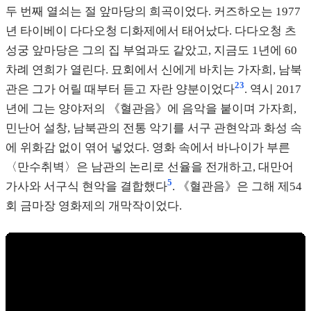
두 번째 열쇠는 절 앞마당의 희곡이었다. 커즈하오는 1977
년 타이베이 다다오청 디화제에서 태어났다. 다다오청 츠
성궁 앞마당은 그의 집 부엌과도 같았고, 지금도 1년에 60
차례 연희가 열린다. 묘회에서 신에게 바치는 가자희, 남북
23
관은 그가 어릴 때부터 듣고 자란 양분이었다
. 역시 2017
년에 그는 양야저의 《혈관음》에 음악을 붙이며 가자희,
민난어 설창, 남북관의 전통 악기를 서구 관현악과 화성 속
에 위화감 없이 엮어 넣었다. 영화 속에서 바나이가 부른
〈만수취벽〉은 남관의 논리로 선율을 전개하고, 대만어
5
가사와 서구식 현악을 결합했다
. 《혈관음》은 그해 제54
회 금마장 영화제의 개막작이었다.