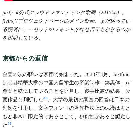
justfont公式クラウドファンディング動画（2015年）。
flyingVプロジェクトページのメイン動画。まだ迷ってい
る読者に、一セットのフォントがなぜ何年もかかるのか
を説明している。
京都からの返信
金萱の次の戦いは京都で始まった。2020年3月、justfont
は京都精華大学の中国人留学生の卒業制作「錦黒体」が
金萱と酷似していることを発見し、逐字比較の結果、改
40
変作品と判断した
。大学の最初の調査の回答は日本の
判例を引用し、文字フォントの著作権法上の保護はもと
もと非常に限定的であるとして、独創性があると認定し
41
た
。