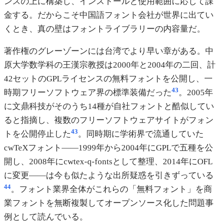
ンスの上に構築し、インストールと使用範囲に応じて課
金する。だからこそ中国語フォント会社が世界に出てい
くとき、真の壁はフォントライブラリーの内容量だ。
著作権のグレーゾーンには台湾でより早い章がある。中
原大学数学科の王漢宗教授は2000年と2004年の二回、計
42セットのGPLライセンスの無料フォントを公開し、一
43
時期フリーソフトウェア界の標準装備だった
。2005年
に文鼎科技がそのうち14種が自社フォントと酷似してい
ると指摘し、複数のフリーソフトウェアサイトがフォン
43
トを公開停止した
。同時期に学術界で流通していた
cwTeXフォント——1999年から2004年にGPLで五種を公
開し、2008年にcwtex-q-fontsとして整理、2014年にOFL
に変更——は今も似たような出所疑惑を引きずっている
44
。フォント業界全体がこれらの「無料フォント」を商
業フォントを無断複製してオープンソース化した問題事
例として読んでいる。