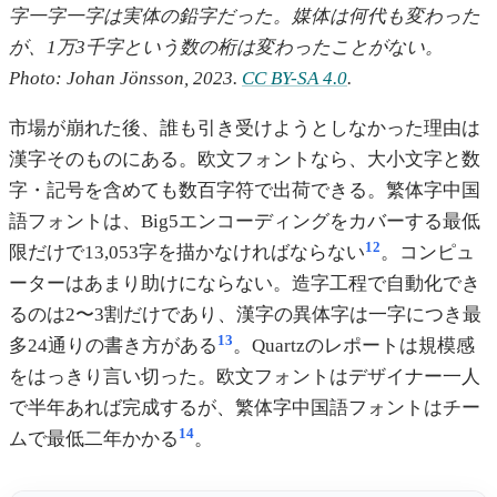
字一字一字は実体の鉛字だった。媒体は何代も変わった
が、1万3千字という数の桁は変わったことがない。
Photo: Johan Jönsson, 2023.
CC BY-SA 4.0
.
市場が崩れた後、誰も引き受けようとしなかった理由は
漢字そのものにある。欧文フォントなら、大小文字と数
字・記号を含めても数百字符で出荷できる。繁体字中国
語フォントは、Big5エンコーディングをカバーする最低
12
限だけで13,053字を描かなければならない
。コンピュ
ーターはあまり助けにならない。造字工程で自動化でき
るのは2〜3割だけであり、漢字の異体字は一字につき最
13
多24通りの書き方がある
。Quartzのレポートは規模感
をはっきり言い切った。欧文フォントはデザイナー一人
で半年あれば完成するが、繁体字中国語フォントはチー
14
ムで最低二年かかる
。