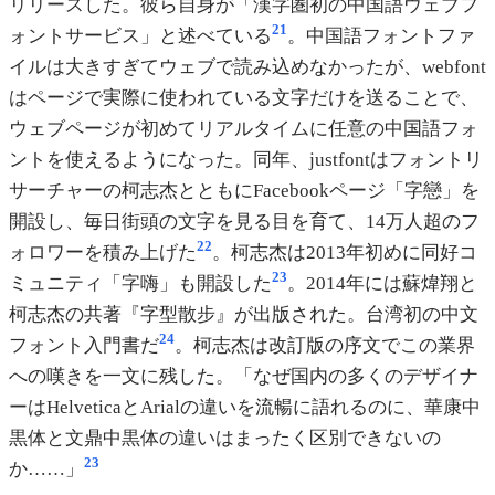
リリースした。彼ら自身が「漢字圏初の中国語ウェブフ
21
ォントサービス」と述べている
。中国語フォントファ
イルは大きすぎてウェブで読み込めなかったが、webfont
はページで実際に使われている文字だけを送ることで、
ウェブページが初めてリアルタイムに任意の中国語フォ
ントを使えるようになった。同年、justfontはフォントリ
サーチャーの柯志杰とともにFacebookページ「字戀」を
開設し、毎日街頭の文字を見る目を育て、14万人超のフ
22
ォロワーを積み上げた
。柯志杰は2013年初めに同好コ
23
ミュニティ「字嗨」も開設した
。2014年には蘇煒翔と
柯志杰の共著『字型散步』が出版された。台湾初の中文
24
フォント入門書だ
。柯志杰は改訂版の序文でこの業界
への嘆きを一文に残した。「なぜ国内の多くのデザイナ
ーはHelveticaとArialの違いを流暢に語れるのに、華康中
黒体と文鼎中黒体の違いはまったく区別できないの
23
か……」