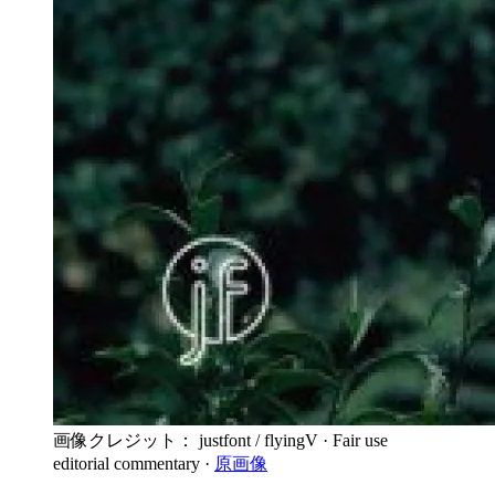
画像クレジット： justfont / flyingV
· Fair use
editorial commentary
·
原画像