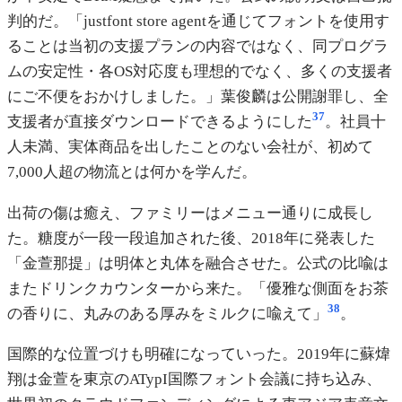
判的だ。「justfont store agentを通じてフォントを使用す
ることは当初の支援プランの内容ではなく、同プログラ
ムの安定性・各OS対応度も理想的でなく、多くの支援者
にご不便をおかけしました。」葉俊麟は公開謝罪し、全
37
支援者が直接ダウンロードできるようにした
。社員十
人未満、実体商品を出したことのない会社が、初めて
7,000人超の物流とは何かを学んだ。
出荷の傷は癒え、ファミリーはメニュー通りに成長し
た。糖度が一段一段追加された後、2018年に発表した
「金萱那提」は明体と丸体を融合させた。公式の比喩は
またドリンクカウンターから来た。「優雅な側面をお茶
38
の香りに、丸みのある厚みをミルクに喩えて」
。
国際的な位置づけも明確になっていった。2019年に蘇煒
翔は金萱を東京のATypI国際フォント会議に持ち込み、