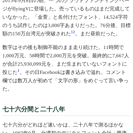
2015年9月8日の朝、一つのクラウドファンディングペー
ジがflyingVに登場した。売っているものはまだ完成して
いなかった。「金萱」と名付けたフォント、14,524字符
のうち試作したのは3,000字あまりだった。76分後、目標
1
2
額の150万台湾元が突破された
。まだ昼前だった。
数字はその後も制御不能のまま走り続けた。11時間で
1,000万元、58時間で2,000万元を突破。最終的に7,667人
が合計25,930,099元を、まだ生まれていないフォントに
1
投じた
。その日Facebookは書き込みで溢れ、コメント
欄では数万人が初めて「文字の形」をめぐって言い争っ
た。
七十六分間と二十八年
七十六分がどれほど速いかは、二十八年で測るほかな