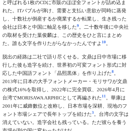
と呼ばれる1枚のCDに市販のほぼ全フォントが詰め込ま
れた。ITバブルが弾け、需要と支払い意欲が同時に蒸発
し、十数社が倒産するか廃業するか転業し、生き残った
9
会社は日本と中国に軸足を移した
。二十数年後に中央社
の取材を受けた葉俊麟は、この歴史をひと言にまとめ
10
た。誰も文字を作りたがらなかったんですよ
。
脱出の経路は二社で語り尽くせる。文鼎は日中市場に移
行した後も造字を続け、世界初の可変フォント形式に対
8
応した中国語フォント「晶熙黒体」を作り上げた
。
2013年に日本の大手フォントメーカー・モリサワが文鼎
の株式16%を取得し、2022年に完全買収、2026年4月に
11
台湾でMORISAWA ARPHICとして再編された
。華康は
2001年に威鋒數位と改称し、日本市場を深耕、現地のフ
3
ォント市場シェアで長年トップを続けた
。台湾の文字は
消えていない。造字会社も残っている。ただ彼らを養う
市場が別の国に変わっただけだ。