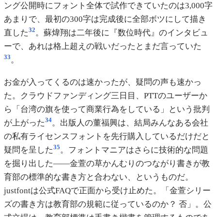
ング公開時にフォント全体で試作できていたのは3,000字
あまりで、最初の300字は完成後に全部ボツにして描き
32
直した
。蘇煒翔は二年後に『数位時代』のインタビュ
ーで、あれは格上超えの戦いだったとまだ言っていた
33
。
お金が入ってくるのは速かったが、疑問の声も速かっ
た。クラウドファンディング三日目、PTTのユーザーか
ら「台湾の旗を使って商業行為をしている」という批判
34
が上がった
。出版人の董福興は、結局みんなある会社
の私有ライセンスフォントを先行購入しているだけだと
35
疑問を呈した
。フォントマニアはさらに技術的な問題
を掘り出した——金萱の草かんむりのつながり書きが教
育部の標準的な書き方と合わない、というものだ。
justfontは公式FAQで正面から受け止めた。「金萱シリー
ズの書き方は教育部の規範に従っているのか？ 否」。公