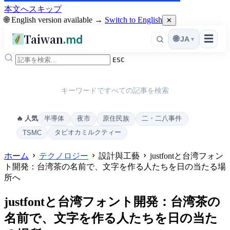
本文へスキップ
🌐 English version available →
Switch to English
✕
Taiwan
.md
☰
🌐
JA
▾
ESC
キーワードですべての記事を検索
半導体
夜市
原住民族
二・二八事件
🔥 人気
タピオカミルクティー
TSMC
ホーム
テクノロジー
設計與工藝
justfontと台湾フォン
ト開発：台湾茶の名前で、文字を作る人たちを日の当たる場
所へ
justfontと台湾フォント開発：台湾茶の
名前で、文字を作る人たちを日の当た