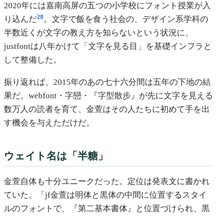
2020年には嘉南高屏の五つの小学校にフォント授業が入
28
り込んだ
。文字で飯を食う社会の、デザイン系学科の
半数近くが文字の教え方を知らないという状況に、
justfontは八年かけて「文字を見る目」を基礎インフラと
して整備した。
振り返れば、2015年のあの七十六分間は五年の下地の結
果だ。webfont・字戀・『字型散步』が先に文字を見える
数万人の読者を育て、金萱はその人たちに初めて手を出
す機会を与えただけだ。
ウェイト名は「半糖」
金萱自体も十分ユニークだった。定位は発表文に書かれ
ていた。「jf金萱は明体と黒体の中間に位置するスタイ
ルのフォントで、『第二基本書体』と位置づけられ、黒