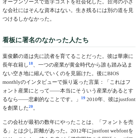
オープンソースで造字コストを社会化した。台湾の小さ
な会社にはそんな資本はない。生き残るには別の道を見
つけるしかなかった。
看板に署名のなかった人たち
葉俊麟の道は先に読者を育てることだった。彼は華康に
18
長年在籍し
、一つの産業が黄金時代から誰も踏み込ま
ない空き地に縮んでいくのを見届けた。後にBIOS
monthlyのインタビューで振り返った言葉：「これはフ
ォント産業にとって――本当にそういう産業があるとす
19
るなら――悲劇的なことです。」
2010年、彼はjustfont
20
を創業した
。
この会社が最初の数年にやったことは、「フォントを売
る」とは少し距離があった。2012年にjustfont webfontを