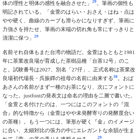
29
体の理性と明体の感性を融合させた」
。筆画の個性も
明記されている。「金萱のはらい・おさえ・はね・点は
やや硬く、曲線のカーブも滑らかになりすぎず、筆画に
力強さを持たせ、筆画の末端の切れ角も常にすっきりと
29
清潔に保つ」
名前それ自体もまた台湾の物語だ。金萱はもともと1981
年に茶業改良場が育成した茶樹品種「台茶12号」のこ
と。試験番号は2027、別名「27仔」、正式名称は茶業改
30
良場初代場長・呉振鐸の祖母の名前に由来する
。おば
あさんの名前がまず一種のお茶になり、次にフォントに
なった。justfontの発表文は命名の理由を二層で書いた。
「金萱と名付けたのは、一つにはこのフォントの『混
合』的な特徴から（金萱はやや未発酵寄りの発酵度合い
の茶種）。もう一つには、筆形が硬く『金』のイメージ
に合い、太細対比の張力の中にエレガントな余韻が生ま
29