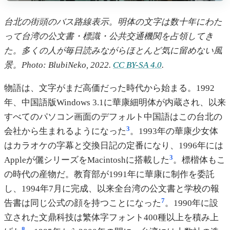
台北の街頭のバス路線表示。明体の文字は数十年にわた
って台湾の公文書・標識・公共交通機関を占領してき
た。多くの人が毎日読みながらほとんど気に留めない風
景。Photo: BlubiNeko, 2022.
CC BY-SA 4.0
.
物語は、文字がまだ高価だった時代から始まる。1992
年、中国語版Windows 3.1に華康細明体が内蔵され、以来
すべてのパソコン画面のデフォルト中国語はこの台北の
3
会社から生まれるようになった
。1993年の華康少女体
はカラオケの字幕と交換日記の定番になり、1996年には
3
Appleが儷シリーズをMacintoshに搭載した
。標楷体もこ
の時代の産物だ。教育部が1991年に華康に制作を委託
し、1994年7月に完成、以来全台湾の公文書と学校の報
7
告書は同じ公式の顔を持つことになった
。1990年に設
立された文鼎科技は繁体字フォント400種以上を積み上
8