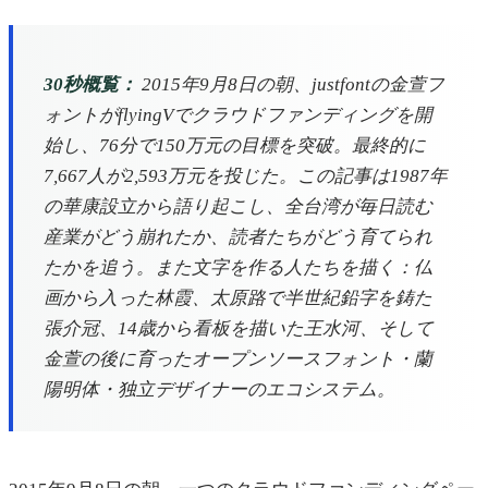
30秒概覧：
2015年9月8日の朝、justfontの金萱フ
ォントがflyingVでクラウドファンディングを開
始し、76分で150万元の目標を突破。最終的に
7,667人が2,593万元を投じた。この記事は1987年
の華康設立から語り起こし、全台湾が毎日読む
産業がどう崩れたか、読者たちがどう育てられ
たかを追う。また文字を作る人たちを描く：仏
画から入った林霞、太原路で半世紀鉛字を鋳た
張介冠、14歳から看板を描いた王水河、そして
金萱の後に育ったオープンソースフォント・蘭
陽明体・独立デザイナーのエコシステム。