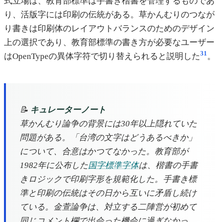
式立場は、教育部標準は手書き楷書を管理するものであ
り、活版字には印刷の伝統がある。草かんむりのつなが
り書きは印刷体のレイアウトバランスのためのデザイン
上の選択であり、教育部標準の書き方が必要なユーザー
31
はOpenTypeの異体字符で切り替えられると説明した
。
📝
キュレーターノート
草かんむり論争の背景には30年以上隠れていた
問題がある。「台湾の文字はどうあるべきか」
について、合意はかつてなかった。教育部が
1982年に公布した
国字標準字体
は、楷書の手書
きロジックで印刷字形を規範化した。手書き標
準と印刷の伝統はその日から互いに矛盾し続け
ている。金萱論争は、対立する二陣営が初めて
同じコメント欄で出会った機会に過ぎなかっ