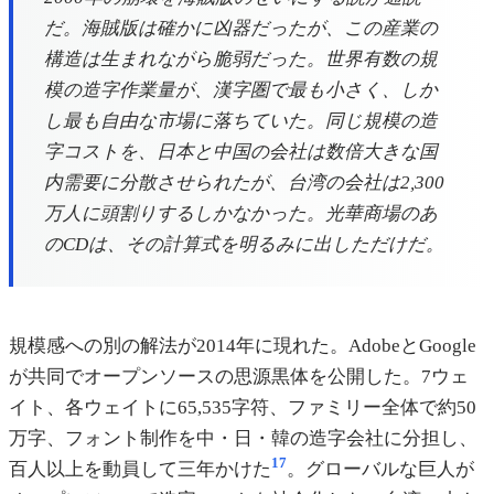
だ。海賊版は確かに凶器だったが、この産業の
構造は生まれながら脆弱だった。世界有数の規
模の造字作業量が、漢字圏で最も小さく、しか
し最も自由な市場に落ちていた。同じ規模の造
字コストを、日本と中国の会社は数倍大きな国
内需要に分散させられたが、台湾の会社は2,300
万人に頭割りするしかなかった。光華商場のあ
のCDは、その計算式を明るみに出しただけだ。
規模感への別の解法が2014年に現れた。AdobeとGoogle
が共同でオープンソースの思源黒体を公開した。7ウェ
イト、各ウェイトに65,535字符、ファミリー全体で約50
万字、フォント制作を中・日・韓の造字会社に分担し、
17
百人以上を動員して三年かけた
。グローバルな巨人が