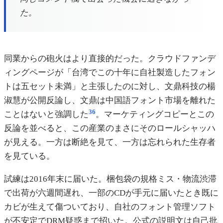
た。
同業からの砲火はより直接的だった。クラウドファンデ
ィングページが「台湾でこの十年に自社製造したフォン
トは五セット未満」と主張したのに対し、文鼎科技の楊
淑慧が公開反論し、文鼎は中国語フォント市場を離れた
36
ことはないと強調した
。マーケティングコピーとこの
反論を並べると、この産業のまさにそのロールシャッハ
が見える。一方は断絶を見て、一方は忘れられた生存者
を見ている。
試練は2016年末に届いた。梱包袋の規格ミス・物流渋滞
で出荷が六週間遅れ、一部のCDが手元に届いたとき既に
カビが生えて傷ついており、自社のフォント管理ソフト
が不安定でDRM疑惑まで招いた。公式の説明文は自己批