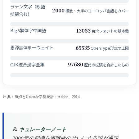
ラテン文字（欧語
2000
概数、大半のヨーロッパ言語をカバー
拡張含む）
13053
Big5繁体字中国語
台湾フォントの基本盤
65535
思源黒体単一ウェイト
OpenType形式の上限
97680
CJK統合漢字全集
歴代の拡張を合計したもの
出典：Big5とUnicode字符統計；Adobe、2014
📝
キュレーターノート
2000年の崩壊を海賊版のせいにする説が通説