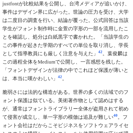
justfontが比較結果を公開し、台湾メディアが追いかけ、
事件はデザイン界に広がった。世論の圧力を受け、大学
は二度目の調査を行い、結論が覆った。公式回答は当該
学生がフォント制作時に金萱の字形の一部を流用したこ
とを確認し、処分は白紙黒字で書かれた。「当該学生の
この事件が起きた学期のすべての単位を取り消し、学長
42
として指導教員にも厳しく注意を与えた」
。葉俊麟は
この過程全体をMediumで公開し、一言感想を残した。
「フォントデザインが法律の中でこれほど保護が薄いと
42
は、本当に嘆かわしい」
。
脆弱さには法的な構造がある。世界の多くの法域でのフ
ォント保護は似ている。美術著作物として認めはする
が、通常はフォントライブラリー全体が盗用されて初め
40
て侵害が成立し、単一字形の模倣は追及が難しい
。フ
ォント会社はだからこそビジネスをソフトウェアライセ