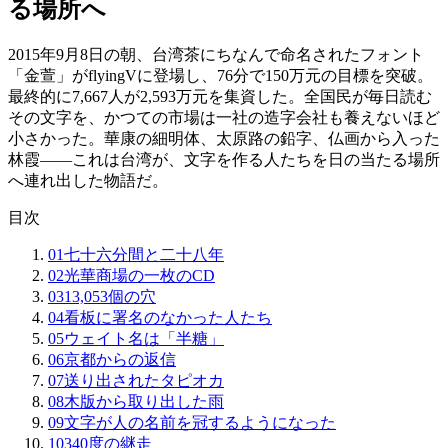
る場所へ
2015年9月8日の朝、台湾茶にちなんで命名されたフォント
「金萱」がflyingVに登場し、76分で150万元の目標を突破。
最終的に7,667人が2,593万元を集資した。全国民が毎日読む
その文字を、かつての市場は一社の造字会社も養えないほど
小さかった。華康の細明体、太原路の鉛字、仏画から入った
林霞——これは台湾が、文字を作る人たちを日の当たる場所
へ連れ出した物語だ。
目次
01
七十六分間と二十八年
02
光華商場の一枚のCD
03
13,053個の穴
04
看板に署名のなかった人たち
05
ウェイト名は「半糖」
06
京都からの返信
07
送り出されたタピオカ
08
木版から取り出した雨
09
文字が人の名前を冠するようになった
10
340度の継走