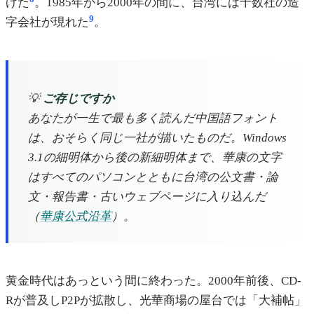
げた
。1985年から2000年の間に、台湾には十数社の造
9
字会社が現れた
。
💡
ご存じですか
あなたが一生で最も多く読んだ中国語フォント
は、おそらく同じ一社が描いたものだ。Windows
3.1の細明体から後の新細明体まで、華康の文字
はすべてのパソコンとともに台湾の公文書・論
文・報告書・古いウェブページに入り込んだ
（
華康公式沿革
）。
黄金時代はあっという間に終わった。2000年前後、CD-
Rが普及しP2Pが拡散し、光華商場の屋台では「大補帖」