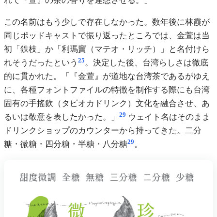
れて『萱』の茶の香りを連想させる。」
この名前はもう少しで存在しなかった。数年後に林霞が
同じポッドキャストで振り返ったところでは、金萱は当
初「鉄枝」か「利瑪竇（マテオ・リッチ）」と名付けら
25
れそうだったという
。決定した後、台湾らしさは徹底
的に貫かれた。「『金萱』が道地な台湾茶であるがゆえ
に、各種フォントファイルの特徴を制作する際にも台湾
固有の手搖飲（タピオカドリンク）文化を融合させ、あ
29
るいは敬意を表したかった。」
ウェイト名はそのまま
ドリンクショップのカウンターから持ってきた。二分
29
糖・微糖・四分糖・半糖・八分糖
。