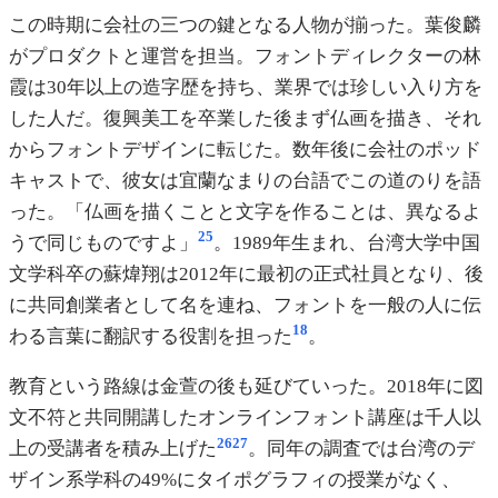
この時期に会社の三つの鍵となる人物が揃った。葉俊麟
がプロダクトと運営を担当。フォントディレクターの林
霞は30年以上の造字歴を持ち、業界では珍しい入り方を
した人だ。復興美工を卒業した後まず仏画を描き、それ
からフォントデザインに転じた。数年後に会社のポッド
キャストで、彼女は宜蘭なまりの台語でこの道のりを語
った。「仏画を描くことと文字を作ることは、異なるよ
25
うで同じものですよ」
。1989年生まれ、台湾大学中国
文学科卒の蘇煒翔は2012年に最初の正式社員となり、後
に共同創業者として名を連ね、フォントを一般の人に伝
18
わる言葉に翻訳する役割を担った
。
教育という路線は金萱の後も延びていった。2018年に図
文不符と共同開講したオンラインフォント講座は千人以
26
27
上の受講者を積み上げた
。同年の調査では台湾のデ
ザイン系学科の49%にタイポグラフィの授業がなく、