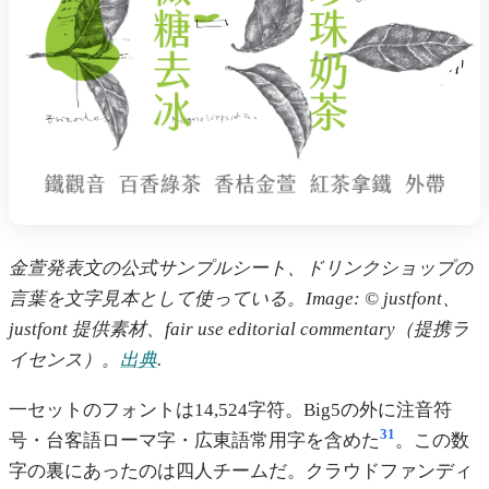
金萱発表文の公式サンプルシート、ドリンクショップの
言葉を文字見本として使っている。Image: © justfont、
justfont 提供素材、fair use editorial commentary（提携ラ
イセンス）。
出典
.
一セットのフォントは14,524字符。Big5の外に注音符
31
号・台客語ローマ字・広東語常用字を含めた
。この数
字の裏にあったのは四人チームだ。クラウドファンディ