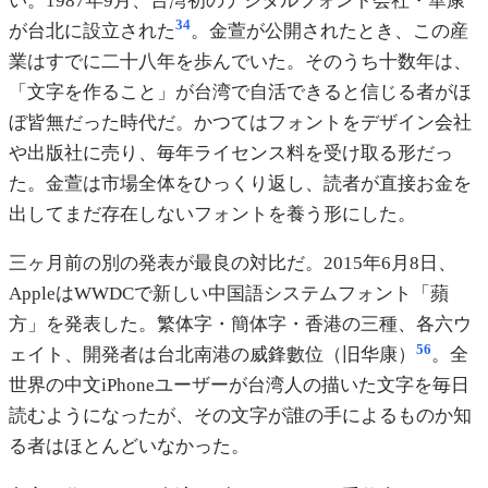
い。1987年9月、台湾初のデジタルフォント会社・華康
3
4
が台北に設立された
。金萱が公開されたとき、この産
業はすでに二十八年を歩んでいた。そのうち十数年は、
「文字を作ること」が台湾で自活できると信じる者がほ
ぼ皆無だった時代だ。かつてはフォントをデザイン会社
や出版社に売り、毎年ライセンス料を受け取る形だっ
た。金萱は市場全体をひっくり返し、読者が直接お金を
出してまだ存在しないフォントを養う形にした。
三ヶ月前の別の発表が最良の対比だ。2015年6月8日、
AppleはWWDCで新しい中国語システムフォント「蘋
方」を発表した。繁体字・簡体字・香港の三種、各六ウ
5
6
ェイト、開発者は台北南港の威鋒數位（旧华康）
。全
世界の中文iPhoneユーザーが台湾人の描いた文字を毎日
読むようになったが、その文字が誰の手によるものか知
る者はほとんどいなかった。