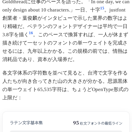
Goldthreadに仕事のペースを語った。「In one day, we can
15
only design about 10 characters.」一日、十字
。justfont
創業者・葉俊麟がインタビューで示した業界の数字はよ
り精確だ。ベテランのフォントデザイナーは平均で一日
16
3.8字を描く
。このペースで換算すれば、一人が休まず
描き続けて一セットのフォントの単一ウェイトを完成さ
せるには、九年以上かかる。この規模の前では、情熱は
消耗品であり、資本が入場券だ。
各文字体系の字符数を並べて見ると、台湾で文字を作る
人たちが向き合ってきた山の大きさが分かる。思源黒体
の単一ウェイト65,535字符は、ちょうどOpenType形式の
上限だ：
95
ラテン文字基本集
欧文フォントの最低ライン