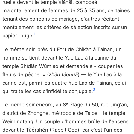
ruelle devant le temple Xiáhǎi, composé
majoritairement de femmes de 25 à 35 ans, certaines
tenant des bonbons de mariage, d'autres récitant
mentalement les critères de sélection inscrits sur un
1
papier rouge.
Le même soir, près du Fort de Chìkàn à Tainan, un
homme se tient devant le Yue Lao à la canne du
temple Shìdiǎn Wǔmiào et demande à « couper les
fleurs de pêcher » (
zhǎn táohuā
) — le Yue Lao à la
canne est, parmi les quatre Yue Lao de Tainan, celui
2
qui traite les cas d'infidélité conjugale.
Le même soir encore, au 8ᵉ étage du 50, rue Jǐng'ān,
district de Zhonghe, métropole de Taipei : le temple
Weimingtang. Un couple d'hommes brûle de l'encens
devant le Tùérshén (Rabbit God), car c'est l'un des