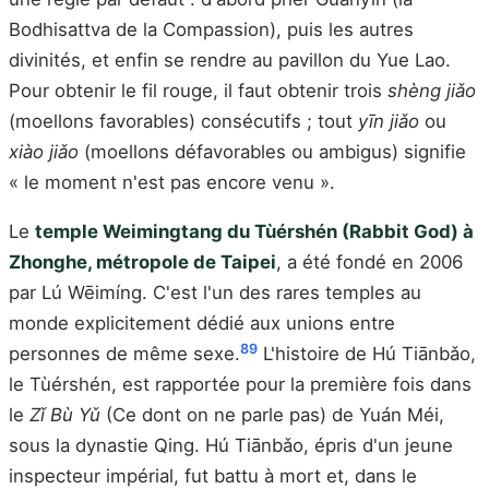
Bodhisattva de la Compassion), puis les autres
divinités, et enfin se rendre au pavillon du Yue Lao.
Pour obtenir le fil rouge, il faut obtenir trois
shèng jiǎo
(moellons favorables) consécutifs ; tout
yīn jiǎo
ou
xiào jiǎo
(moellons défavorables ou ambigus) signifie
« le moment n'est pas encore venu ».
Le
temple Weimingtang du Tùérshén (Rabbit God) à
Zhonghe, métropole de Taipei
, a été fondé en 2006
par Lú Wēimíng. C'est l'un des rares temples au
monde explicitement dédié aux unions entre
8
9
personnes de même sexe.
L'histoire de Hú Tiānbǎo,
le Tùérshén, est rapportée pour la première fois dans
le
Zǐ Bù Yǔ
(Ce dont on ne parle pas) de Yuán Méi,
sous la dynastie Qing. Hú Tiānbǎo, épris d'un jeune
inspecteur impérial, fut battu à mort et, dans le