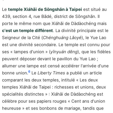
Le
temple Xiáhǎi de Sōngshān à Taipei
est situé au
439, section 4, rue Bādé, district de Sōngshān. Il
porte le même nom que Xiáhǎi de Dàdàochéng mais
c'est un temple différent
. La divinité principale est le
Seigneur de la Cité (
Chénghuáng Lǎoyé
), le Yue Lao
est une divinité secondaire. Le temple est connu pour
ses « lampes d'union » (
yīnyuán dēng
), que les fidèles
peuvent déposer devant le pavillon du Yue Lao ;
allumer une lampe est censé accélérer l'arrivée d'une
6
bonne union.
Le
Liberty Times
a publié un article
comparant les deux temples, intitulé « Les deux
temples Xiáhǎi de Taipei : richesses et unions, deux
spécialités distinctes » : Xiáhǎi de Dàdàochéng est
célèbre pour ses papiers rouges « Cent ans d'union
heureuse » et ses bonbons de mariage, tandis que