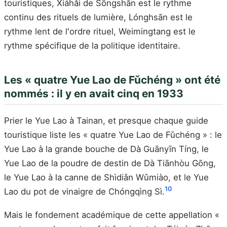
touristiques, Xiáhǎi de Sōngshān est le rythme
continu des rituels de lumière, Lónghsān est le
rythme lent de l'ordre rituel, Weimingtang est le
rythme spécifique de la politique identitaire.
Les « quatre Yue Lao de Fǔchéng » ont été
nommés : il y en avait cinq en 1933
Prier le Yue Lao à Tainan, et presque chaque guide
touristique liste les « quatre Yue Lao de Fǔchéng » : le
Yue Lao à la grande bouche de Dà Guānyīn Tíng, le
Yue Lao de la poudre de destin de Dà Tiānhòu Gōng,
le Yue Lao à la canne de Shìdiǎn Wǔmiào, et le Yue
10
Lao du pot de vinaigre de Chóngqìng Sì.
Mais le fondement académique de cette appellation «