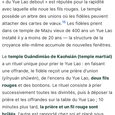
« du Yue Lao debout » est réputée pour la rapidité
avec laquelle elle noue les fils rouges. Le temple
possède un arbre des unions où les fidèles peuvent
15
attacher des cartes de vœux.
Les fidèles prient
dans ce temple de Mazu vieux de 400 ans un Yue Lao
installé il y a moins de 20 ans — la structure de la
croyance elle-même accumule de nouvelles fenêtres.
Le
temple Guāndìmiào de Kaohsián (temple martial)
a un rituel unique pour prier le Yue Lao : en faisant
une offrande, le fidèle reçoit une prière d'union
(
yīnyuán shūwén
), de l'encens du Yue Lao,
deux fils
rouges
et des bonbons. Le rituel consiste à prier
successivement toutes les divinités, puis à déposer la
prière et les offrandes sur la table du Yue Lao ; 10
minutes plus tard,
la prière et un fil rouge sont
brûlés
, l'autre est rapporté chez soi et placé sous