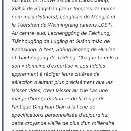
Au nord, on trouve Xiáhǎi de Dàdàochéng,
Xiáhǎi de Sōngshān (deux temples de même
nom mais distincts), Lónghsān de Měngjiǎ et
le Tùérshén de Weimingtang (unions LGBT).
Au centre-sud, Lechénggōng de Taichung,
Tiānhòugōng de Lùgǎng et Guāndìmiào de
Kaohsiung. À l'est, Shèng'āngōng de Hualien
et Tiānhòugōng de Taidong. Chaque temple a
son « domaine d'expertise ». Les fidèles
apprennent à rédiger leurs critères de
sélection d'autant plus précisément que les
laisser vides, c'est laisser au Yue Lao une
marge d'interprétation — du fil rouge de
l'antique
Dìng Hūn Diàn
à la fiche de
spécifications personnalisée d'aujourd'hui,
cette croyance vieille de plus d'un millénaire