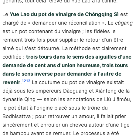
gênants, tout cela relève du Yue Lao à la canne.
Le
Yue Lao du pot de vinaigre de Chóngqìng Sì
est
chargé de « demander une réconciliation ». Le
cùgāng
est un pot contenant du vinaigre ; les fidèles le
remuent trois fois pour supplier le retour d'un être
aimé qui s'est détourné. La méthode est clairement
codifiée :
trois tours dans le sens des aiguilles d'une
demande de cent ans d'union heureuse, trois tours
dans le sens inverse pour demander à l'autre de
12
13
revenir
.
La coutume du pot de vinaigre existait
déjà sous les empereurs Dàoguāng et Xiánfēng de la
dynastie Qing — selon les annotations de Liú Jiāmóu,
le pot était à l'origine placé sous le trône du
Bodhisattva ; pour retrouver un amour, il fallait prier
sincèrement et enrouler un cheveu autour d'une tige
de bambou avant de remuer. Le processus a été