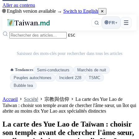
Aller au contenu
🌐 English version available →
Switch to English
✕
Taiwan
.md
☰
🌐
FR
▾
ESC
Saisissez des mots-clés pour rechercher dans tous les articles
🔥 Tendances
Semi-conducteurs
Marchés de nuit
Peuples autochtones
Incident 228
TSMC
Bubble tea
Accueil
Société
宗教與信仰
La carte des Yue Lao de
Taïwan : choisir son temple avant de chercher l'âme sœur, un îlot qui
abrite au moins dix Yue Lao aux spécialités distinctes
La carte des Yue Lao de Taïwan : choisir
son temple avant de chercher l'âme sœur,