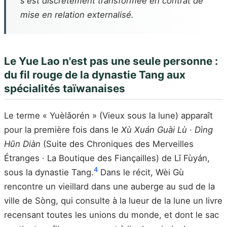
s'est discrètement transformée en contrat de
mise en relation externalisé.
Le Yue Lao n'est pas une seule personne :
du fil rouge de la dynastie Tang aux
spécialités taïwanaises
Le terme « Yuèlǎorén » (Vieux sous la lune) apparaît
pour la première fois dans le
Xù Xuán Guài Lù · Dìng
Hūn Diàn
(Suite des Chroniques des Merveilles
Étranges · La Boutique des Fiançailles) de Lǐ Fùyán,
4
sous la dynastie Tang.
Dans le récit, Wèi Gù
rencontre un vieillard dans une auberge au sud de la
ville de Sòng, qui consulte à la lueur de la lune un livre
recensant toutes les unions du monde, et dont le sac