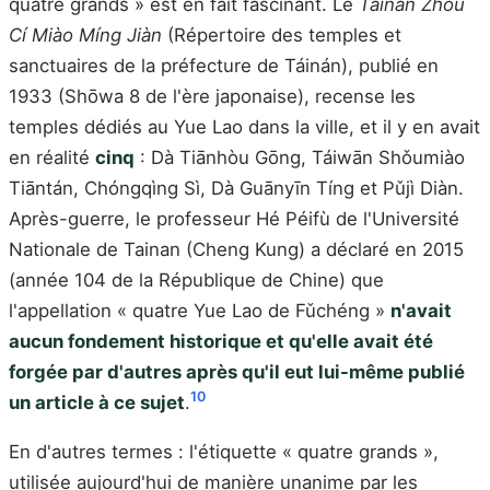
quatre grands » est en fait fascinant. Le
Táinán Zhōu
Cí Miào Míng Jiàn
(Répertoire des temples et
sanctuaires de la préfecture de Táinán), publié en
1933 (Shōwa 8 de l'ère japonaise), recense les
temples dédiés au Yue Lao dans la ville, et il y en avait
en réalité
cinq
: Dà Tiānhòu Gōng, Táiwān Shǒumiào
Tiāntán, Chóngqìng Sì, Dà Guānyīn Tíng et Pǔjì Diàn.
Après-guerre, le professeur Hé Péifù de l'Université
Nationale de Tainan (Cheng Kung) a déclaré en 2015
(année 104 de la République de Chine) que
l'appellation « quatre Yue Lao de Fǔchéng »
n'avait
aucun fondement historique et qu'elle avait été
forgée par d'autres après qu'il eut lui-même publié
10
un article à ce sujet
.
En d'autres termes : l'étiquette « quatre grands »,
utilisée aujourd'hui de manière unanime par les