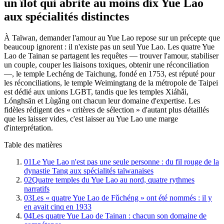
un îlot qui abrite au moins dix Yue Lao
aux spécialités distinctes
À Taïwan, demander l'amour au Yue Lao repose sur un précepte que
beaucoup ignorent : il n'existe pas un seul Yue Lao. Les quatre Yue
Lao de Tainan se partagent les requêtes — trouver l'amour, stabiliser
un couple, couper les liaisons toxiques, obtenir une réconciliation
—, le temple Lechéng de Taichung, fondé en 1753, est réputé pour
les réconciliations, le temple Weimingtang de la métropole de Taipei
est dédié aux unions LGBT, tandis que les temples Xiáhǎi,
Lónghsān et Lùgǎng ont chacun leur domaine d'expertise. Les
fidèles rédigent des « critères de sélection » d'autant plus détaillés
que les laisser vides, c'est laisser au Yue Lao une marge
d'interprétation.
Table des matières
01
Le Yue Lao n'est pas une seule personne : du fil rouge de la
dynastie Tang aux spécialités taïwanaises
02
Quatre temples du Yue Lao au nord, quatre rythmes
narratifs
03
Les « quatre Yue Lao de Fǔchéng » ont été nommés : il y
en avait cinq en 1933
04
Les quatre Yue Lao de Tainan : chacun son domaine de