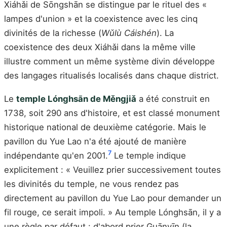
Xiáhǎi de Sōngshān se distingue par le rituel des «
lampes d'union » et la coexistence avec les cinq
divinités de la richesse (
Wǔlù Cáishén
). La
coexistence des deux Xiáhǎi dans la même ville
illustre comment un même système divin développe
des langages ritualisés localisés dans chaque district.
Le
temple Lónghsān de Měngjiǎ
a été construit en
1738, soit 290 ans d'histoire, et est classé monument
historique national de deuxième catégorie. Mais le
pavillon du Yue Lao n'a été ajouté de manière
7
indépendante qu'en 2001.
Le temple indique
explicitement : « Veuillez prier successivement toutes
les divinités du temple, ne vous rendez pas
directement au pavillon du Yue Lao pour demander un
fil rouge, ce serait impoli. » Au temple Lónghsān, il y a
une règle par défaut : d'abord prier Guānyīn (la