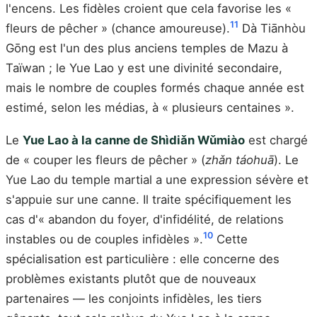
l'encens. Les fidèles croient que cela favorise les «
11
fleurs de pêcher » (chance amoureuse).
Dà Tiānhòu
Gōng est l'un des plus anciens temples de Mazu à
Taïwan ; le Yue Lao y est une divinité secondaire,
mais le nombre de couples formés chaque année est
estimé, selon les médias, à « plusieurs centaines ».
Le
Yue Lao à la canne de Shìdiǎn Wǔmiào
est chargé
de « couper les fleurs de pêcher » (
zhǎn táohuā
). Le
Yue Lao du temple martial a une expression sévère et
s'appuie sur une canne. Il traite spécifiquement les
cas d'« abandon du foyer, d'infidélité, de relations
10
instables ou de couples infidèles ».
Cette
spécialisation est particulière : elle concerne des
problèmes existants plutôt que de nouveaux
partenaires — les conjoints infidèles, les tiers