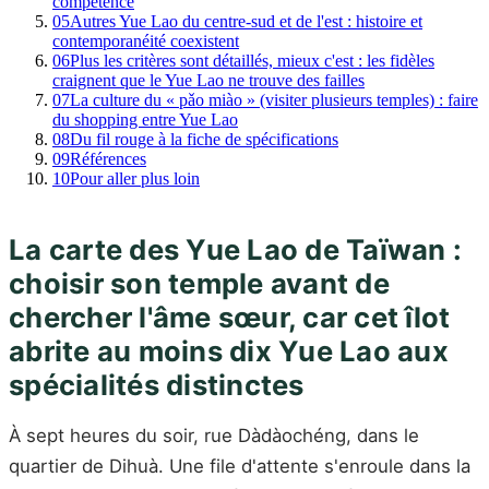
compétence
05
Autres Yue Lao du centre-sud et de l'est : histoire et
contemporanéité coexistent
06
Plus les critères sont détaillés, mieux c'est : les fidèles
craignent que le Yue Lao ne trouve des failles
07
La culture du « pǎo miào » (visiter plusieurs temples) : faire
du shopping entre Yue Lao
08
Du fil rouge à la fiche de spécifications
09
Références
10
Pour aller plus loin
La carte des Yue Lao de Taïwan :
choisir son temple avant de
chercher l'âme sœur, car cet îlot
abrite au moins dix Yue Lao aux
spécialités distinctes
À sept heures du soir, rue Dàdàochéng, dans le
quartier de Dihuà. Une file d'attente s'enroule dans la