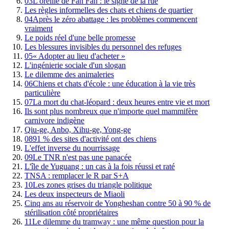
03
L'oreille de Fan Fan : le signe de la rue
Les règles informelles des chats et chiens de quartier
04
Après le zéro abattage : les problèmes commencent
vraiment
Le poids réel d'une belle promesse
Les blessures invisibles du personnel des refuges
05
« Adopter au lieu d'acheter »
L'ingénierie sociale d'un slogan
Le dilemme des animaleries
06
Chiens et chats d'école : une éducation à la vie très
particulière
07
La mort du chat-léopard : deux heures entre vie et mort
Ils sont plus nombreux que n'importe quel mammifère
carnivore indigène
Qiu-ge, Anbo, Xihu-ge, Yong-ge
08
91 % des sites d'activité ont des chiens
L'effet inverse du nourrissage
09
Le TNR n'est pas une panacée
L'île de Yuguang : un cas à la fois réussi et raté
TNSA : remplacer le R par S+A
10
Les zones grises du triangle politique
Les deux inspecteurs de Miaoli
Cinq ans au réservoir de Yongheshan contre 50 à 90 % de
stérilisation côté propriétaires
11
Le dilemme du tramway : une même question pour la