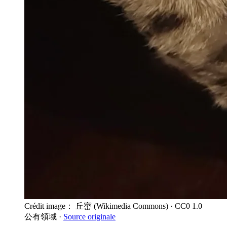
Crédit image： 丘崈 (Wikimedia Commons)
· CC0 1.0
公有領域
·
Source originale