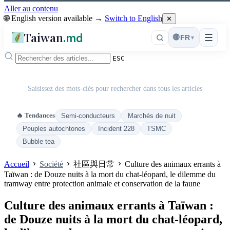
Aller au contenu
🌐 English version available →
Switch to English
✕
Taiwan
.md
☰
🌐
FR
▾
ESC
Saisissez des mots-clés pour rechercher dans tous les articles
🔥 Tendances
Semi-conducteurs
Marchés de nuit
Peuples autochtones
Incident 228
TSMC
Bubble tea
Accueil
Société
社區與日常
Culture des animaux errants à
Taïwan : de Douze nuits à la mort du chat-léopard, le dilemme du
tramway entre protection animale et conservation de la faune
Culture des animaux errants à Taïwan :
de Douze nuits à la mort du chat-léopard,