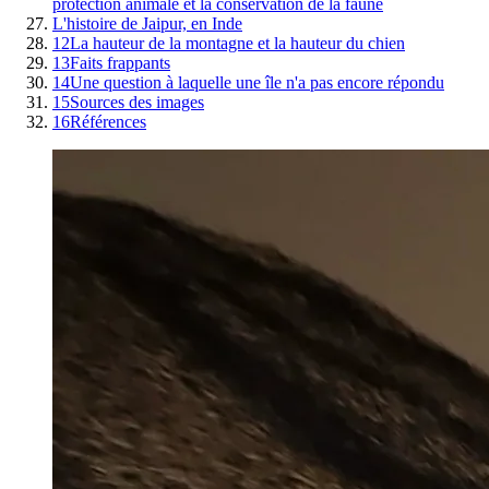
protection animale et la conservation de la faune
L'histoire de Jaipur, en Inde
12
La hauteur de la montagne et la hauteur du chien
13
Faits frappants
14
Une question à laquelle une île n'a pas encore répondu
15
Sources des images
16
Références