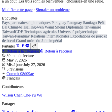
a un coût. Les trois sont les bienvenues : choisissez-en une seule.
Modifier cette page
·
Signaler un problème
Étiquettes
Pays partenaires diplomatiques
Paraguay
Paraguay
Santiago Peña
Lai Ching-te
Tsai Ing-wen
Wang Sheng
Diplomatie taïwanaise
TaiwanICDF
Techniques agricoles
Université polytechnique
Taïwan-Paraguay
Relations internationales
Exportations de porc et
de bœuf
Grand ordre du Jade impérial
Partager
Retour à la catégorie
Retour à l'accueil
39 min de lecture
May 7, 2026
Mis à jour July 27, 2026
5 révisions
Commit 08d09ae
Français
Contributeurs
Wilson Chen
Che-Yu Wu
Partager