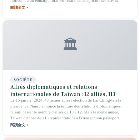
florissant à un embargo total, entrelace l'aide agricole secrète, la
contrebande maritime et les luttes profondes du renseignement de
閱讀全文
sécurité nationale.
🏛️
SOCIÉTÉ
Alliés diplomatiques et relations
internationales de Taïwan : 12 alliés, 113
représentations, 177 pays sans visa (2026)
Le 15 janvier 2024, 48 heures après l'élection de Lai Ching-te à la
présidence, Nauru annonce la rupture des relations diplomatiques,
faisant passer le nombre d'alliés de 13 à 12. Mais la même année,
Taïwan dispose de 113 représentations à l'étranger, son passeport
permet d'accéder à 177 pays, TSMC produit environ 90 % des puces
閱讀全文
avancées de la planète, et le Parlement européen adopte par 432:60:71
une résolution s'opposant à la distorsion par la Chine de la résolution