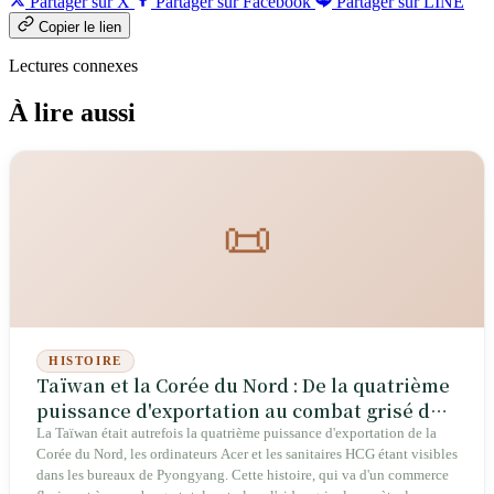
Partager sur X
Partager sur Facebook
Partager sur LINE
Copier le lien
Lectures connexes
À lire aussi
📜
HISTOIRE
Taïwan et la Corée du Nord : De la quatrième
puissance d'exportation au combat grisé de
la flotte fantôme
La Taïwan était autrefois la quatrième puissance d'exportation de la
Corée du Nord, les ordinateurs Acer et les sanitaires HCG étant visibles
dans les bureaux de Pyongyang. Cette histoire, qui va d'un commerce