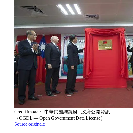
Crédit image： 中華民國總統府
· 政府公開資訊
（OGDL — Open Government Data License）
·
Source originale