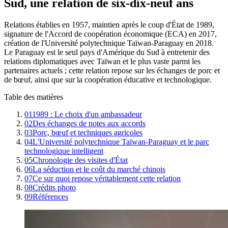
Sud, une relation de six-dix-neuf ans
Relations établies en 1957, maintien après le coup d'État de 1989,
signature de l'Accord de coopération économique (ECA) en 2017,
création de l'Université polytechnique Taïwan-Paraguay en 2018.
Le Paraguay est le seul pays d'Amérique du Sud à entretenir des
relations diplomatiques avec Taïwan et le plus vaste parmi les
partenaires actuels ; cette relation repose sur les échanges de porc et
de bœuf, ainsi que sur la coopération éducative et technologique.
Table des matières
01
1989 : Le choix d'un ambassadeur
02
Des échanges de notes aux accords
03
Porc, bœuf et techniques agricoles
04
L'Université polytechnique Taïwan-Paraguay et le parc
technologique intelligent
05
Chronologie des visites d'État
06
La séduction et le coût du marché chinois
07
Ce sur quoi repose véritablement cette relation
08
Crédits photo
09
Références