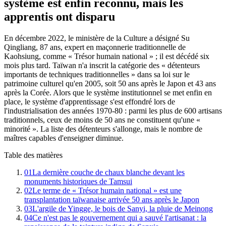
système est enfin reconnu, mais les
apprentis ont disparu
En décembre 2022, le ministère de la Culture a désigné Su
Qingliang, 87 ans, expert en maçonnerie traditionnelle de
Kaohsiung, comme « Trésor humain national » ; il est décédé six
mois plus tard. Taïwan n'a inscrit la catégorie des « détenteurs
importants de techniques traditionnelles » dans sa loi sur le
patrimoine culturel qu'en 2005, soit 50 ans après le Japon et 43 ans
après la Corée. Alors que le système institutionnel se met enfin en
place, le système d'apprentissage s'est effondré lors de
l'industrialisation des années 1970-80 : parmi les plus de 600 artisans
traditionnels, ceux de moins de 50 ans ne constituent qu'une «
minorité ». La liste des détenteurs s'allonge, mais le nombre de
maîtres capables d'enseigner diminue.
Table des matières
01
La dernière couche de chaux blanche devant les
monuments historiques de Tamsui
02
Le terme de « Trésor humain national » est une
transplantation taïwanaise arrivée 50 ans après le Japon
03
L'argile de Yingge, le bois de Sanyi, la pluie de Meinong
04
Ce n'est pas le gouvernement qui a sauvé l'artisanat : la