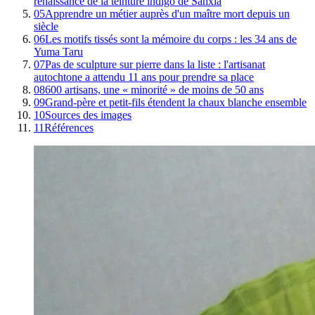
renaissance de la teinture indigo de Sanxia
05
Apprendre un métier auprès d'un maître mort depuis un
siècle
06
Les motifs tissés sont la mémoire du corps : les 34 ans de
Yuma Taru
07
Pas de sculpture sur pierre dans la liste : l'artisanat
autochtone a attendu 11 ans pour prendre sa place
08
600 artisans, une « minorité » de moins de 50 ans
09
Grand-père et petit-fils étendent la chaux blanche ensemble
10
Sources des images
11
Références