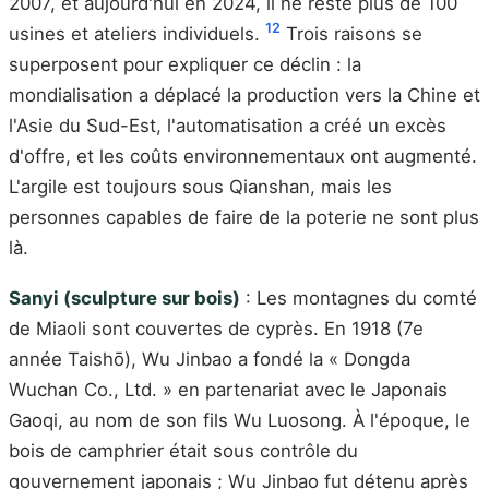
2007, et aujourd'hui en 2024, il ne reste plus de 100
12
usines et ateliers individuels.
Trois raisons se
superposent pour expliquer ce déclin : la
mondialisation a déplacé la production vers la Chine et
l'Asie du Sud-Est, l'automatisation a créé un excès
d'offre, et les coûts environnementaux ont augmenté.
L'argile est toujours sous Qianshan, mais les
personnes capables de faire de la poterie ne sont plus
là.
Sanyi (sculpture sur bois)
: Les montagnes du comté
de Miaoli sont couvertes de cyprès. En 1918 (7e
année Taishō), Wu Jinbao a fondé la « Dongda
Wuchan Co., Ltd. » en partenariat avec le Japonais
Gaoqi, au nom de son fils Wu Luosong. À l'époque, le
bois de camphrier était sous contrôle du
gouvernement japonais ; Wu Jinbao fut détenu après