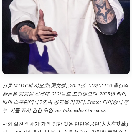
완통 MJ116의 샤오춘(周文傑), 2021년. 무저우 116 출신의
완통은 힙합을 신세대 아이돌로 포장했으며, 2025년 타이
베이 소구단에서 7연속 공연을 가졌다. Photo: 타이중시 정
부, 이름 표시 권한 위임 via Wikimedia Commons.
사회 실천 색채가 가장 강한 것은 런런유공련(人人有功練)