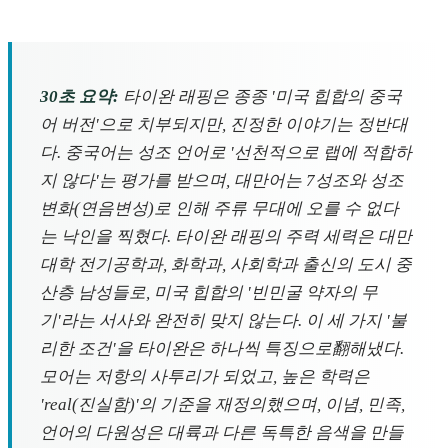
30초 요약:
타이완 래핑은 종종 '미국 힙합의 중국
어 버전'으로 치부되지만, 진정한 이야기는 정반대
다. 중국어는 성조 언어로 '선천적으로 랩에 적합하
지 않다'는 평가를 받으며, 대만어는 7성조와 성조
변화(연음변성)로 인해 주류 무대에 오를 수 없다
는 낙인을 찍혔다. 타이완 래핑의 주력 세력은 대만
대학 전기공학과, 화학과, 사회학과 출신의 도시 중
산층 남성들로, 미국 힙합의 '빈민굴 약자의 무
기'라는 서사와 완전히 맞지 않는다. 이 세 가지 '불
리한 조건'을 타이완은 하나씩 특징으로翻해냈다.
모어는 저항의 사투리가 되었고, 높은 학력은
'real(진실함)'의 기준을 재정의했으며, 이념, 민족,
언어의 다원성은 대륙과 다른 독특한 음색을 만들