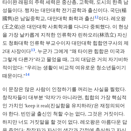
타이완 래핑의 주력 세력은 중산층, 고학력, 도시의 한족 남
성들이다. 쩡자는 대만대학 전기공학과 출신이다. 국단(楊
12
國雋)은 남일중학교, 대만대학 화학과 출신
이다. 레오왕
(王之佑)은 대만대학 사회학과를 다니다 중퇴했다. 이 현상
을 가장 날카롭게 지적한 인류학자 린하오리(林浩立) 자신
도 청화대학 인류학 부교수이자 대만대학 힙합연구사의 제
13
2대 사장이다
. 누군가 그에게 "왜 타이완 힙합은 미국과
그렇게 다른가"라고 물었을 때, 그의 대답은 거의 자기비하
적이었다: "우리는 생활이 비교적 여유로운 청소년들이기
14
때문이다."
이 문장은 많은 사람이 인정하기를 꺼리는 사실을 찔렀다.
창작자들이 대부분 '약자'가 아니라면, 힙합의 가장 핵심적
인 가치인 'keep it real(진실함을 유지하라)'은 재정의되어
야 한다. 빈민굴 출신인 척할 수는 없다, 그것은 거짓이다.
하지만 너도 거짓말을 할 것이 없다. 레오왕은 아름다운 답
을 주었다: 창작자가 자신의 생각과 감정에 충실하고 자신