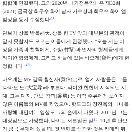
힙합에 연결했다. 그의 2020년 《가정음악》은 제32회
(2021) 금곡상 최우수 화어 남자 가수상과 최우수 화어 앨
23
범상을 동시 수상했다
.
단보가 상을 받을那天, 상을 한 TV 앞의 대부분의 관객이
알지 못할지도 모르는 이름에게 헌정했다: "오늘 저는 이
상을 가족과 친척에게, 주방(竹幫)과 옌사의 형제들에게,
타이완 힙합에게, 그리고 하늘에 있는 바오게(寶哥)에게 헌
24
정합니다."
바오게는 MV 감독 황신자(黃信佳)로, 업계 사람들은 그를
'다바오 도'(大宝导)라 부른다. 타이완 힙합이 시작되던 시
대, 그는 대지, 단보, 참피(參劈) 등 아직 주류에게 보이지
않은 이름들의 MV를 찍었으며, 핫도그와 장진욱의 〈나를
사랑해 대만여〉 영상도 그의 손에서 나왔다. 2011년 그는
25
대장암으로 사망했다, 나이는 서른일곱 살
. 10년 후 단보
가 금곡 무대에 섰을 때, 첫 번째로 생각한 것은 카메라 뒤