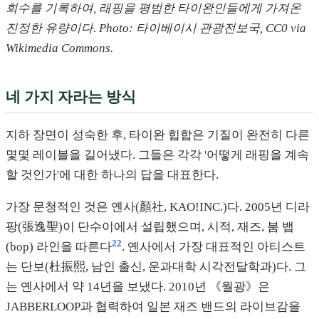
회수를 기록하여, 래핑을 평범한 타이완인들에게 가져온
진정한 유량이다. Photo: 타이베이시 관광전보국, CC0 via
Wikimedia Commons.
네 가지 자라는 방식
지하 장면이 성숙한 후, 타이완 힙합은 기질이 완전히 다른
몇몇 레이블을 길어냈다. 그들은 각각 '어떻게 래핑을 계속
할 것인가'에 대한 하나의 답을 대표한다.
가장 문청적인 것은 옌사(顏社, KAO!INC.)다. 2005년 디라
팡(張逸聖)이 단수이에서 설립했으며, 시적, 재즈, 붐 뱁
22
(bop) 라인을 따른다
. 옌사에서 가장 대표적인 아티스트
는 단보(杜振熙, 남인 출신, 운과대학 시각전달학과)다. 그
는 옌사에서 약 14년을 보냈다. 2010년 《월광》은
JABBERLOOP과 협력하여 일본 재즈 밴드의 라이브감을