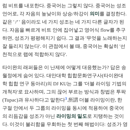
럼 비트를 내포한다. 중국어는 그렇지 않다. 중국어는 성조
언어로, 각 자음의 높낮이와 상승/하강이
의미
를 결정한다.
같은 'ㄕ' 음이라도 네 가지 성조는 네 가지 다른 글자가 된
다. 자음을 빠르게 비트 안에 집어넣고 영어식 flow를 추구
하면, 성조가 평평해지기 쉽다. 그 결과 '무엇을 노래하는지
잘 들리지 않는다'. 이 관점에서 볼 때, 중국어는 확실히 '선
천적으로 랩에 적합하지 않다'.
타이완의 래퍼들은 이 난제에 어떻게 대응했는가? 답은 송
월정에게 숨어 있다. 대만대학 힙합문화연구사(타이완대
학 힙합 연구 동아리)의 DJ KU는 그를 '더블 라이밍 기법의
개척자'로 묘사하며, 그의 끊어 부르는 방식과 창법은 투팍
3
(Tupac)과 유사하다고 말한다
.所謂 더블 라이밍이란, 한
구절 안에서 두 그룹의 라이밍을 동시에 적용하여 중국어
의 리듬감을 성조가 아닌
라이밍의 밀도
로 지탱하는 것이
다. 이것이 불리함을 우회하는 첫 번째 해법이다: 성조가 영