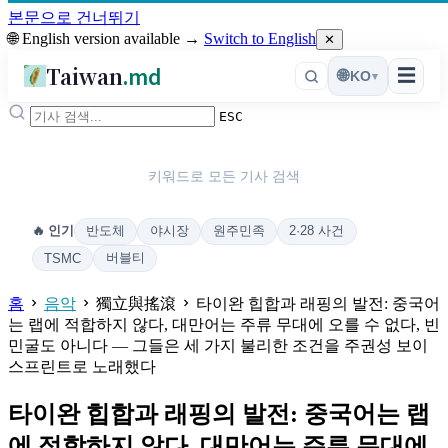
본문으로 건너뛰기
🌐 English version available →
Switch to English
✕
Taiwan
.md
☰
🌐
KO
▾
ESC
키워드로 모든 기사 검색
반도체
야시장
원주민족
2·28 사건
🔥 인기
버블티
TSMC
홈
음악
獨立與搖滾
타이완 힙합과 래핑의 발전: 중국어
는 랩에 적합하지 않다, 대만어는 주류 무대에 오를 수 없다, 빈
민굴도 아니다 — 그들은 세 가지 불리한 조건을 주권성 보이
스프린트로 노래했다
타이완 힙합과 래핑의 발전: 중국어는 랩
에 적합하지 않다, 대만어는 주류 무대에