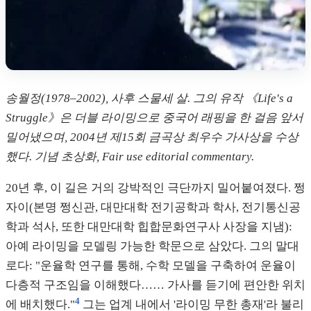
송월정(1978–2002), 사후 스물세 살. 그의 유작 《Life's a
Struggle》은 더블 라이밍으로 중국어 래핑을 한 걸음 앞서
밀어냈으며, 2004년 제15회 금곡상 최우수 가사상을 수상
했다. 기념 초상화, Fair use editorial commentary.
20년 후, 이 길은 거의 강박적인 극단까지 밀어붙여졌다. 쩡
자이(본명 쩡신관, 대만대학 전기공학과 학사, 전기통신공
학과 석사, 또한 대만대학 힙합문화연구사 사장을 지냄):
아예 라이밍을 모델링 가능한 학문으로 삼았다. 그의 말대
로다: "운율학 연구를 통해, 수학 모델을 구축하여 운율이
다층적 구조임을 이해했다…… 가사를 듣기에 편안한 위치
4
에 배치했다."
그는 업계 내에서 '라이밍 무한 총재'라 불리