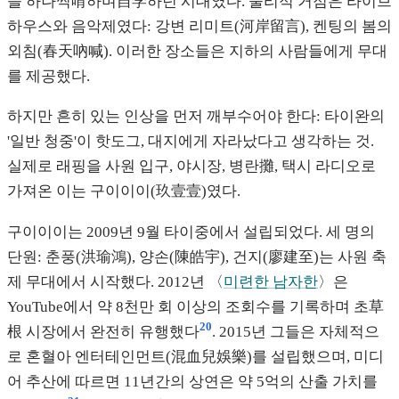
을 하나씩啃하며自学하던 시대였다. 물리적 거점은 라이브
하우스와 음악제였다: 강변 리미트(河岸留言), 켄팅의 봄의
외침(春天吶喊). 이러한 장소들은 지하의 사람들에게 무대
를 제공했다.
하지만 흔히 있는 인상을 먼저 깨부수어야 한다: 타이완의
'일반 청중'이 핫도그, 대지에게 자라났다고 생각하는 것.
실제로 래핑을 사원 입구, 야시장, 병란攤, 택시 라디오로
가져온 이는 구이이이(玖壹壹)였다.
구이이이는 2009년 9월 타이중에서 설립되었다. 세 명의
단원: 춘풍(洪瑜鴻), 양손(陳皓宇), 건지(廖建至)는 사원 축
제 무대에서 시작했다. 2012년 〈
미련한 남자한
〉은
YouTube에서 약 8천만 회 이상의 조회수를 기록하며 초草
20
根 시장에서 완전히 유행했다
. 2015년 그들은 자체적으
로 혼혈아 엔터테인먼트(混血兒娛樂)를 설립했으며, 미디
어 추산에 따르면 11년간의 상연은 약 5억의 산출 가치를