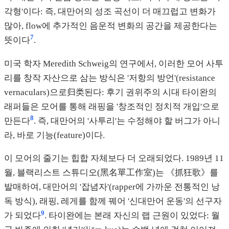
각형'이다: 즉, 대만어의 성조 곡선이 더 매끄럽고 변화가
많아, flow에 추가적인 음운적 변화의 공간을 제공한다는
7
뜻이다
.
미국 학자 Meredith Schweig의 연구에서, 이러한 모어 사투
리를 창작 자산으로 삼는 방식은 '저항의 방언'(resistance
vernaculars)으로归类된다: 후기 권위주의 시대 타이완의
래퍼들은 모어를 통해 래핑을 '창조적인 정치적 개입'으로
8
만든다
. 즉, 대만어의 '사투리'는 수정해야 할 버그가 아니
라, 바로 기능(feature)이다.
이 모어의 줄기는 힙합 자체보다 더 오래되었다. 1989년 11
월, 블랙리스트 스튜디오(黑名單工作室)는 《抓狂歌》를
발매하여, 대만어의 '잡념자'(rapper에 가까운 전통적인 낭
독 방식), 래핑, 레게를 함께 꿰어 '신대만어 운동'의 선구자
9
가 되었다
. 타이완에는 본래 자신의 랩 근원이 있었다: 월