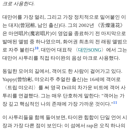
크로 사용한다.
대만어를 가장 멀리, 그리고 가장 정치적으로 밀어붙인 이
는 대지(曾冠榕, 남인 출신)다. 그의 2002년 《舌燦蓮花》
은 마연唱片(魔岩唱片)이 영업을 종료하기 전 마지막으로
발매된 앨범 중 하나였으며, 화어권 최초의 전 래핑 앨범으
10
로 자주 불린다
. 대만어 대표작 〈
대만SONG
〉에서 그는
대만어 사투리를 직접 타이완의 음성 마크로 사용했다.
동일한 모어의 길에서, 객어도 한 사람이 걸어가고 있다.
Yappy(曾怡彬, 먀오리주 추얼란 출신)는 16세에 객어로
〈트립 먀오리〉를 써 영국 Drill의 차가운 비트에 객어 사
투리를 연결했다. 그는 매우 단호하게 말한다: "객어는 가
11
장 깊고 핵심적인 나의 존재에 가장 가까운 것이다."
이 사투리들을 함께 들어보면, 타이완 힙합이 단일 언어 시
장과 가장 다른 점이 보인다: 이 섬에서 rap은 오직 하나의