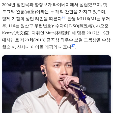
2004년 장진욱과 황징보가 타이베이에서 설립했으며, 핫
도그와 완통(頑童)이라는 두 개의 간판을 가지고 있으며,
26
형제 기질의 상업 라인을 따른다
. 완통 MJ116(MJ는 무저
우, 116는 원산구 우편번호): 수자이 E.SO(陳昱榕), 샤오춘
Kenzy(周文傑), 다위안 Muta(林睦淵) 세 명은 2017년 《간
대사》로 제29회(2018) 금곡상 최우수 보컬 그룹상을 수상
27
했으며, 신세대 아이돌 래핑의 대표다
.