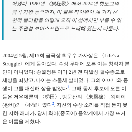
어냈다. 1989년 《抓狂歌》에서 2024년 핫도그의
금곡 가왕 등극까지, 이 글은 타이완이 세 가지 선
천적 불리함을 어떻게 오직 이 섬에서만 부를 수 있
는 주권성 보이스프린트로 노래해 왔는지 다룬다.
2004년 5월, 제15회 금곡상 최우수 가사상은 〈Life's a
Struggle〉에게 돌아갔다. 수상 무대에 오른 이는 창작자 본
인이 아니었다: 송월정은 이미 2년 전 다발성 골수종으로
세상을 떠났고, 나이는 스물세 살이었다. 그의 어머니와 동
1
생이 그를 대신해 상을 받았다
. 그해 동시 후보에 오른 이
들은 저우제룬의 〈梯田〉, 방문산의 〈東風破〉, 왕페이
2
(왕비)의 〈不留〉였다
. 자신의 수상 소리를 직접 듣지 못
한 지하 래퍼가, 당시 화어(중국어) 음악계에서 가장 뜨거
운 이름을 제쳤다.