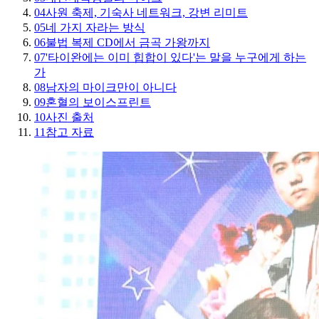
04
사원 축제, 기숙사 네트워크, 강변 리미트
05
네 가지 자라는 방식
06
불법 복제 CD에서 금곡 가왕까지
07
'타이완에는 이미 힙합이 있다'는 말을 누구에게 하는
가
08
남자의 마이크만이 아니다
09
혼혈의 보이스프린트
10
사진 출처
11
참고 자료