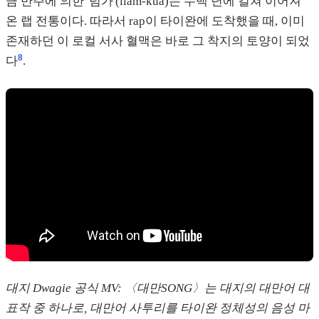
금 반주에 의한 '념가'(liām-kua)는 수백 년에 걸쳐 이어져
온 랩 전통이다. 따라서 rap이 타이완에 도착했을 때, 이미
존재하던 이 로컬 서사 혈맥은 바로 그 착지의 토양이 되었
8
다
.
대지 Dwagie 공식 MV: 〈대만SONG〉는 대지의 대만어 대
표작 중 하나로, 대만어 사투리를 타이완 정체성의 음성 마