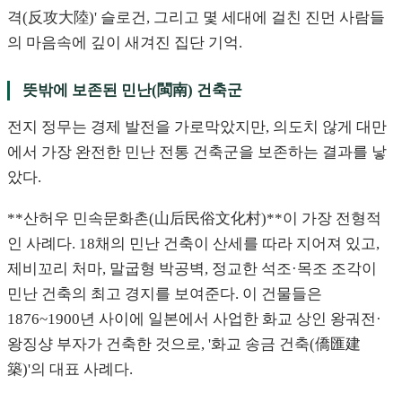
격(反攻大陸)' 슬로건, 그리고 몇 세대에 걸친 진먼 사람들
의 마음속에 깊이 새겨진 집단 기억.
뜻밖에 보존된 민난(閩南) 건축군
전지 정무는 경제 발전을 가로막았지만, 의도치 않게 대만
에서 가장 완전한 민난 전통 건축군을 보존하는 결과를 낳
았다.
**산허우 민속문화촌(山后民俗文化村)**이 가장 전형적
인 사례다. 18채의 민난 건축이 산세를 따라 지어져 있고,
제비꼬리 처마, 말굽형 박공벽, 정교한 석조·목조 조각이
민난 건축의 최고 경지를 보여준다. 이 건물들은
1876~1900년 사이에 일본에서 사업한 화교 상인 왕궈전·
왕징샹 부자가 건축한 것으로, '화교 송금 건축(僑匯建
築)'의 대표 사례다.