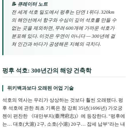
📝 큐레이터 노트
전 세계 석호 밀도에서 펑후는 단연 1위다. 320km
의 해안선에서 항구와 수심이 깊어 석호를 만들 수
없는 곳을 제외하면, 무려 600개에 가까운 석호가
분포해 있다. 이것은 우연이 아니다 — 300년에 걸
쳐 인간과 바다가 공생해온 지혜의 극치다.
펑후 석호: 300년간의 해양 건축학
위키백과보다 오래된 어업 기술
석호의 역사는 우리가 상상하는 것보다 훨씬 오래됐다. 펑
후 석호에 관한 최초 기록은 청 강희 35년(1696년) 가오궁
첸이 편찬한 《대만부지(臺灣府志)》에 등장한다. "펑후에
는… 대호(大滬) 2구, 소호(小滬) 20구… 잡세 납부"라는 내