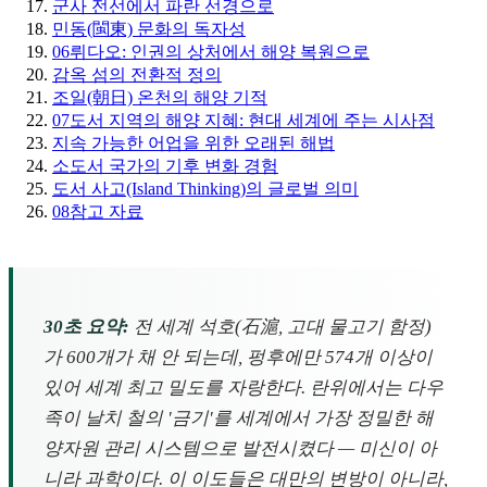
군사 전선에서 파란 선경으로
민동(閩東) 문화의 독자성
06
뤼다오: 인권의 상처에서 해양 복원으로
감옥 섬의 전환적 정의
조일(朝日) 온천의 해양 기적
07
도서 지역의 해양 지혜: 현대 세계에 주는 시사점
지속 가능한 어업을 위한 오래된 해법
소도서 국가의 기후 변화 경험
도서 사고(Island Thinking)의 글로벌 의미
08
참고 자료
30초 요약:
전 세계 석호(石滬, 고대 물고기 함정)
가 600개가 채 안 되는데, 펑후에만 574개 이상이
있어 세계 최고 밀도를 자랑한다. 란위에서는 다우
족이 날치 철의 '금기'를 세계에서 가장 정밀한 해
양자원 관리 시스템으로 발전시켰다 — 미신이 아
니라 과학이다. 이 이도들은 대만의 변방이 아니라,