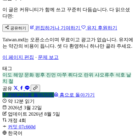
이 글은 커뮤니티가 함께 쓰고 꾸준히 다듬습니다. 다 읽으셨
다면:
편집하거나 기여하기
유지 후원하기
공유하기
Taiwan.md는 오픈소스이며 무료이고 광고가 없습니다. 유지에
는 약간의 비용이 듭니다. 셋 다 환영하니 하나만 골라 주세요.
이 페이지 편집
·
문제 보고
태그
이도
해양 문화
펑후
진먼
마쭈
뤼다오
란위
샤오류추
석호
날
치 철
공유
카테고리로 돌아가기
홈으로 돌아가기
약 12분 읽기
2026년 3월 22일
업데이트 2026년 8월 5일
개정 4회
커밋 07c660d
한국어