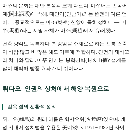
마쭈의 문화는 대만 본섬과 크게 다르다. 마쭈어는 민동어
계(閩東語系)에 속해, 대만어(민남어)와는 완전히 다른 언
어다. 종교적으로는 마조(媽祖) 신앙이 특히 성하다 — '마
쭈(馬祖)'라는 지명 자체가 마조(媽祖)에서 유래했다.
건축 양식도 독특하다. 화강암을 주재료로 하는 전통 건축
이 바람 많고 비 많은 해도 기후에 적합하다. 진먼의 제비꼬
리 처마와 달리, 마쭈 민가는 '봉화산벽(封火山牆)' 설계를
많이 채택해 방풍 효과가 더 뛰어나다.
뤼다오: 인권의 상처에서 해양 복원으로
감옥 섬의 전환적 정의
뤼다오(綠島)의 원래 이름은 훠샤오위(火燒嶼)였으며, 계
엄 시대에 정치범을 수용한 곳이었다. 1951~1987년 사이