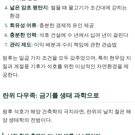
넓은 암초 평탄지
: 썰물 때 물고기가 조간대에 갇히는
환경
회유성 어류
: 충분한 경제적 유인 제공
충분한 인력
: 석호 건설에 수 년에서 십여 년이 걸린다
관리 제도
: 이익 배분과 수리 책임에 관한 관습법
펑후는 일곱 가지 조건을 모두 갖추었으며, 특히 현무암 지
질과 계절풍 기후가 석호를 위한 이상적인 자연환경을 제
공한다.
란위 다우족: 금기를 생태 과학으로
펑후 석호가 해양 건축학의 극치라면, 란위의 날치 철은 해
양 생태학의 전범이다.