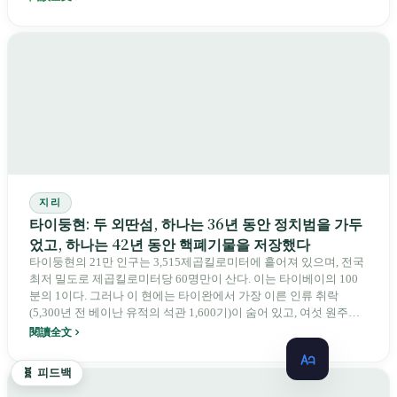
지리
타이둥현: 두 외딴섬, 하나는 36년 동안 정치범을 가두
었고, 하나는 42년 동안 핵폐기물을 저장했다
타이둥현의 21만 인구는 3,515제곱킬로미터에 흩어져 있으며, 전국
최저 밀도로 제곱킬로미터당 60명만이 산다. 이는 타이베이의 100
분의 1이다. 그러나 이 현에는 타이완에서 가장 이른 인류 취락
(5,300년 전 베이난 유적의 석관 1,600기)이 숨어 있고, 여섯 원주민
족(아메이, 베이난, 파이완, 루카이, 부눈, 다우)이 살며, 원주민 인구
閱讀全文
비율은 37.5%로 타이완 최고다. 1951년부터 1987년까지 뤼다오의
훠사오다오는 36년 동안 정치범을 가두었다. 1982년 5월부터 란위
🧬 피드백
룽먼은 핵폐기물을 받기 시작했고, 42년 뒤에도 97,672통이 여전히
그곳에 있다. 1968년 8월 25일, 훙예촌의 부눈족 아이 일곱 명은 일