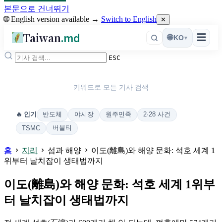
본문으로 건너뛰기
🌐 English version available →
Switch to English
✕
Taiwan
.md
☰
🌐
KO
▾
ESC
키워드로 모든 기사 검색
반도체
야시장
원주민족
2·28 사건
🔥 인기
버블티
TSMC
홈
지리
섬과 해양
이도(離島)와 해양 문화: 석호 세계 1
위부터 날치잡이 생태법까지
이도(離島)와 해양 문화: 석호 세계 1위부
터 날치잡이 생태법까지