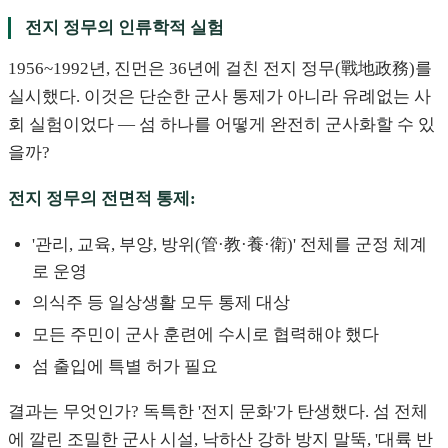
전지 정무의 인류학적 실험
1956~1992년, 진먼은 36년에 걸친 전지 정무(戰地政務)를
실시했다. 이것은 단순한 군사 통제가 아니라 유례없는 사
회 실험이었다 — 섬 하나를 어떻게 완전히 군사화할 수 있
을까?
전지 정무의 전면적 통제:
'관리, 교육, 부양, 방위(管·教·養·衛)' 전체를 군정 체계
로 운영
의식주 등 일상생활 모두 통제 대상
모든 주민이 군사 훈련에 수시로 협력해야 했다
섬 출입에 특별 허가 필요
결과는 무엇인가? 독특한 '전지 문화'가 탄생했다. 섬 전체
에 깔린 조밀한 군사 시설, 낙하산 강하 방지 말뚝, '대륙 반