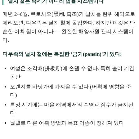
날치 철은 축제가 아니라 법률 시스템이다
매년 2~6월, 쿠로시오(黑潮, 흑조)가 날치를 란위 해역으로
데려오면, 다우족은 날치 철에 돌입한다. 하지만 이것은 단
순한 어획 철이 아니다 — 완전한 해양자원 관리 시스템이
다.
다우족의 날치 철에는 복잡한 '금기(pansin)'가 있다:
여성은 조각배(拼板舟)에 손댈 수 없다. 특히 출어 기간
동안
오렌지를 바닷가에 가져올 수 없다 (어획에 영향을 준
다)
특정 시기에는 마을 해역에서의 수영과 잠수가 금지된
다
월별로 다른 어획 방법과 목표 어종이 정해져 있다