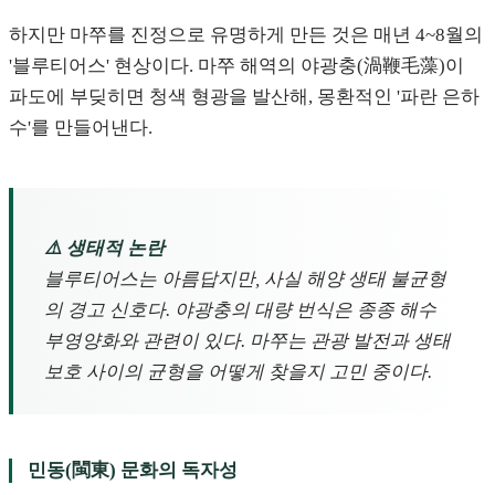
하지만 마쭈를 진정으로 유명하게 만든 것은 매년 4~8월의
'블루티어스' 현상이다. 마쭈 해역의 야광충(渦鞭毛藻)이
파도에 부딪히면 청색 형광을 발산해, 몽환적인 '파란 은하
수'를 만들어낸다.
⚠️ 생태적 논란
블루티어스는 아름답지만, 사실 해양 생태 불균형
의 경고 신호다. 야광충의 대량 번식은 종종 해수
부영양화와 관련이 있다. 마쭈는 관광 발전과 생태
보호 사이의 균형을 어떻게 찾을지 고민 중이다.
민동(閩東) 문화의 독자성