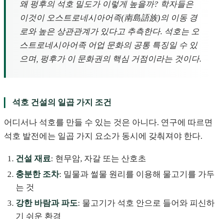
왜 펑후의 석호 밀도가 이렇게 높을까? 학자들은
이것이 오스트로네시아어족(南島語族)의 이동 경
로와 높은 상관관계가 있다고 추측한다. 석호는 오
스트로네시아어족 어업 문화의 공통 특징일 수 있
으며, 펑후가 이 문화권의 핵심 거점이라는 것이다.
석호 건설의 일곱 가지 조건
어디서나 석호를 만들 수 있는 것은 아니다. 연구에 따르면
석호 발전에는 일곱 가지 요소가 동시에 갖춰져야 한다.
건설 재료
: 현무암, 자갈 또는 산호초
충분한 조차
: 밀물과 썰물 원리를 이용해 물고기를 가두
는 것
강한 바람과 파도
: 물고기가 석호 안으로 들어와 피신하
기 쉬운 환경