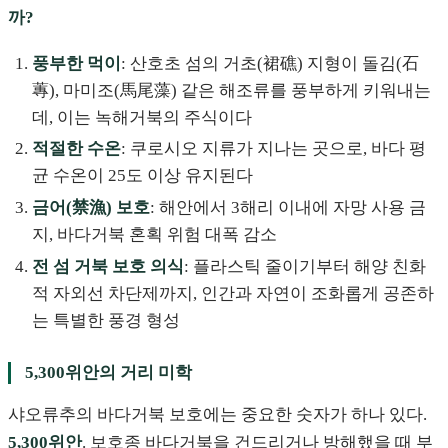
까?
풍부한 먹이
: 산호초 섬의 거초(裙礁) 지형이 돌김(石
蓴), 마미조(馬尾藻) 같은 해조류를 풍부하게 키워내는
데, 이는 녹해거북의 주식이다
적절한 수온
: 쿠로시오 지류가 지나는 곳으로, 바다 평
균 수온이 25도 이상 유지된다
금어(禁漁) 보호
: 해안에서 3해리 이내에 자망 사용 금
지, 바다거북 혼획 위험 대폭 감소
전 섬 거북 보호 의식
: 플라스틱 줄이기부터 해양 친화
적 자외선 차단제까지, 인간과 자연이 조화롭게 공존하
는 특별한 풍경 형성
5,300위안의 거리 미학
샤오류추의 바다거북 보호에는 중요한 숫자가 하나 있다.
5,300위안
. 보호종 바다거북을 건드리거나 방해했을 때 부