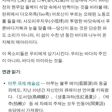
치메이(七美) 쌍심 스후(雙心石滬)의 전망대에 서서 300년
전의 현무암 돌벽이 석양 속에서 반짝이는 것을 바라볼 때;
란위에서 다오위족(Tao족) 어르신이 부르는 오래된 노동요
를 들을 때; 샤오리우치우(小琉球)의 투명한 바닷속에서 푸
른바다거북과 눈을 맞출 때—당신이 듣는 것은 단순한 파
도 소리가 아니라, 이 섬이 수천 년 동안 바다와 나누어 온
지혜의 메아리이다.
이 목소리들은 우리에게 상기시킨다. 우리는 바다의 주인
이 아니라, 바다의 아이라는 것을.
연관 읽기
:
마쭈 국제 예술섬
— 마쭈는 블루 레이(藍眼淚)와 동굴
외에도, 지난 10년간 자신만의 큐레이션 언어를 키워왔
다. 《도서양(島嶼釀)》, 《생홍과하(生紅過夏)》, 《박
추(拍楸)》 등 세 차례의 주제는 모두 민동어(閩東語)
속담에서 가져왔다.