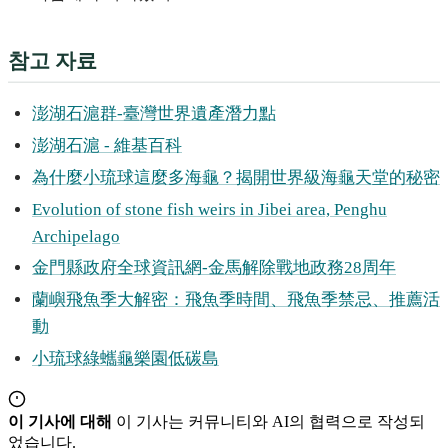
참고 자료
澎湖石滬群-臺灣世界遺產潛力點
澎湖石滬 - 維基百科
為什麼小琉球這麼多海龜？揭開世界級海龜天堂的秘密
Evolution of stone fish weirs in Jibei area, Penghu
Archipelago
金門縣政府全球資訊網-金馬解除戰地政務28周年
蘭嶼飛魚季大解密：飛魚季時間、飛魚季禁忌、推薦活
動
小琉球綠蠵龜樂園低碳島
이 기사에 대해
이 기사는 커뮤니티와 AI의 협력으로 작성되
었습니다.