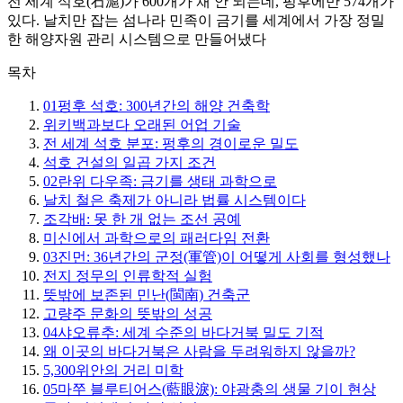
전 세계 석호(石滬)가 600개가 채 안 되는데, 펑후에만 574개가
있다. 날치만 잡는 섬나라 민족이 금기를 세계에서 가장 정밀
한 해양자원 관리 시스템으로 만들어냈다
목차
01
펑후 석호: 300년간의 해양 건축학
위키백과보다 오래된 어업 기술
전 세계 석호 분포: 펑후의 경이로운 밀도
석호 건설의 일곱 가지 조건
02
란위 다우족: 금기를 생태 과학으로
날치 철은 축제가 아니라 법률 시스템이다
조각배: 못 한 개 없는 조선 공예
미신에서 과학으로의 패러다임 전환
03
진먼: 36년간의 군정(軍管)이 어떻게 사회를 형성했나
전지 정무의 인류학적 실험
뜻밖에 보존된 민난(閩南) 건축군
고량주 문화의 뜻밖의 성공
04
샤오류추: 세계 수준의 바다거북 밀도 기적
왜 이곳의 바다거북은 사람을 두려워하지 않을까?
5,300위안의 거리 미학
05
마쭈 블루티어스(藍眼淚): 야광충의 생물 기이 현상