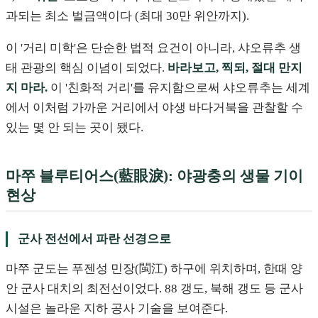
과되는 최소 벌금액이다 (최대 30만 위안까지).
이 '거리 미학'은 단순한 법적 요건이 아니라, 샤오류추 생
태 관광의 핵심 이념이 되었다.
바라보고, 찍되, 절대 만지
지 마라.
이 '친화적 거리'를 유지함으로써 샤오류추는 세계
에서 이처럼 가까운 거리에서 야생 바다거북을 관찰할 수
있는 몇 안 되는 곳이 됐다.
마쭈 블루티어스(藍眼淚): 야광충의 생물 기이
현상
군사 전선에서 파란 선경으로
마쭈 군도는 푸젠성 민장(閩江) 하구에 위치하며, 한때 양
안 군사 대치의 최전선이었다. 88 갱도, 북해 갱도 등 군사
시설은 놀라운 지하 공사 기술을 보여준다.