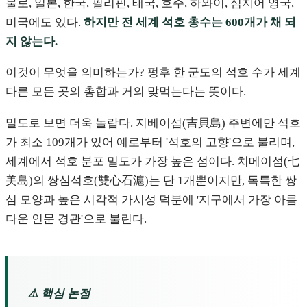
물로, 일본, 한국, 필리핀, 태국, 호주, 하와이, 심지어 영국,
미국에도 있다.
하지만 전 세계 석호 총수는 600개가 채 되
지 않는다.
이것이 무엇을 의미하는가? 펑후 한 군도의 석호 수가 세계
다른 모든 곳의 총합과 거의 맞먹는다는 뜻이다.
밀도로 보면 더욱 놀랍다. 지베이섬(吉貝島) 주변에만 석호
가 최소 109개가 있어 예로부터 '석호의 고향'으로 불리며,
세계에서 석호 분포 밀도가 가장 높은 섬이다. 치메이섬(七
美島)의 쌍심석호(雙心石滬)는 단 1개뿐이지만, 독특한 쌍
심 모양과 높은 시각적 가시성 덕분에 '지구에서 가장 아름
다운 인문 경관'으로 불린다.
⚠️ 핵심 논점