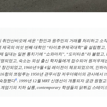
 취안산바오에 세운 “한인과 원주민의 거래를 처리하고 소작료
장자리에 제국의 여섯 번째 대학인 “타이호쿠제국대학”을 설립했고
캉제 일대는 일본 통치기에 “쇼와마치”, “도미타초”라 불렸고,
로 개명되었고, 숙소는 외성 출신 학자들에게 접수되어 원저우
서 창간되었고, 1960년 9월 4일 레이전이 체포되었으며, 인하
단 16항의 쯔텅루는 1950년 관무서장 저우더웨이의 관사에서 
6
 숙청했다
. 1999년 12월 MRT 신뎬선이 개통되자 궁관 원
엄기의 지하 살롱, contemporary 학생들의 닭튀김 스테이