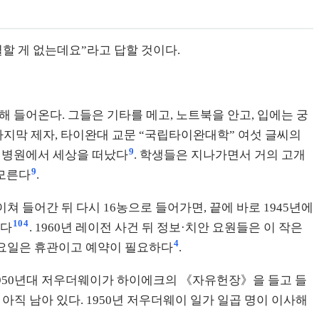
할 게 없는데요”라고 답할 것이다.
해 들어온다. 그들은 기타를 메고, 노트북을 안고, 입에는 궁
 마지막 제자, 타이완대 교문 “국립타이완대학” 여섯 글씨의
9
이완대병원에서 세상을 떠났다
. 학생들은 지나가면서 거의 고개
9
 모른다
.
쳐 들어간 뒤 다시 16농으로 들어가면, 끝에 바로 1945년에
10
4
있다
. 1960년 레이전 사건 뒤 정보·치안 요원들은 이 작은
4
일요일은 휴관이고 예약이 필요하다
.
, 1950년대 저우더웨이가 하이에크의 《자유헌장》을 들고 들
아직 남아 있다. 1950년 저우더웨이 일가 일곱 명이 이사해