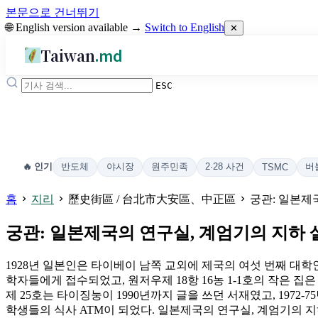
본문으로 건너뛰기
🌐 English version available →
Switch to English
✕
Taiwan
.md
ESC
반도체
야시장
원주민족
2·28 사건
버
🔥 인기
TSMC
홈
지리
歷史街區 / 台北市大安區、中正區
궁관: 일본제
궁관: 일본제국의 연구실, 계엄기의 지하 살
1928년 일본인은 타이베이 남쪽 교외에 제국의 여섯 번째 대학인
학자들에게 접수되었고, 원저우제 18항 16농 1-1호의 작은 
제 25호는 타이징눙이 1990년까지 글을 쓰던 서재였고, 1972
학생들의 식사 ATM이 되었다. 일본제국의 연구실, 계엄기의 지하 살