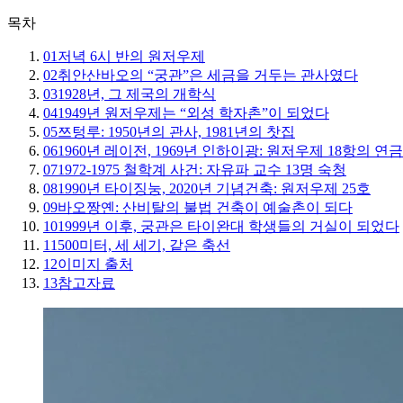
목차
01
저녁 6시 반의 원저우제
02
취안산바오의 “궁관”은 세금을 거두는 관사였다
03
1928년, 그 제국의 개학식
04
1949년 원저우제는 “외성 학자촌”이 되었다
05
쯔텅루: 1950년의 관사, 1981년의 찻집
06
1960년 레이전, 1969년 인하이광: 원저우제 18항의 연금
07
1972-1975 철학계 사건: 자유파 교수 13명 숙청
08
1990년 타이징눙, 2020년 기념건축: 원저우제 25호
09
바오짱옌: 산비탈의 불법 건축이 예술촌이 되다
10
1999년 이후, 궁관은 타이완대 학생들의 거실이 되었다
11
500미터, 세 세기, 같은 축선
12
이미지 출처
13
참고자료