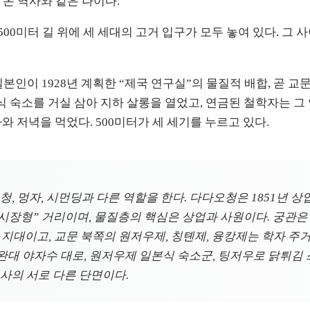
온 역사와 같은 나이다.
0미터 길 위에 세 세대의 고거 입구가 모두 놓여 있다. 그 
일본인이 1928년 계획한 “제국 연구실”의 물질적 배합, 곧 교문
식 숙소를 거실 삼아 지하 살롱을 열었고, 연금된 철학자는 그
와 저녁을 먹었다. 500미터가 세 세기를 누르고 있다.
 멍자, 시먼딩과 다른 역할을 한다. 다다오청은 1851년 상업이
“시장형” 거리이며, 물질층의 핵심은 상업과 사원이다. 궁관은 
지대이고, 교문 북쪽의 원저우제, 칭톈제, 융캉제는 학자 주거 
완대 야자수 대로, 원저우제 일본식 숙소군, 팅저우로 닭튀김
 서사의 서로 다른 단면이다.