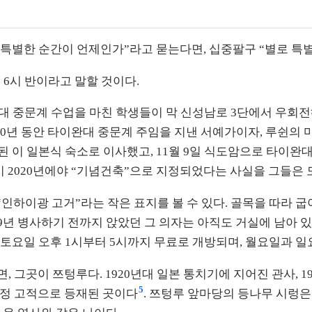
별한 순간이 언제인가”라고 묻는다면, 십중팔구 “별로 특별
 6시 반이라고 말할 것이다.
완대 중문계 수업을 마친 학생들이 막 신성남로 3단에서 우회전
20년 동안 타이완대 중문계 주임을 지낸 서예가이자, 루쉰의
이 건설된 이 일본식 숙소로 이사했고, 11월 9일 식도암으로 타
택이 2020년에야 “기념건축”으로 지정되었다는 사실을 그들은
“인하이광 고거”라는 작은 표지를 볼 수 있다. 골목을 따라 굽이
69년 병사하기 전까지 앉았던 그 의자는 아직도 거실에 남아 
 토요일 오후 1시부터 5시까지 무료로 개방되며, 월요일과 
르면, 그곳이 쯔텅루다. 1920년대 일본 통치기에 지어진 관사
5
시 지정 고적으로 등재된 곳이다
. 쯔텅루 앞마당의 등나무 시렁은 