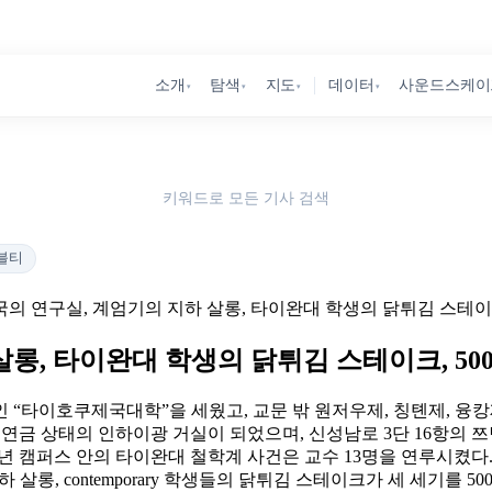
소개
탐색
지도
데이터
사운드스케이
▾
▾
▾
▾
키워드로 모든 기사 검색
블티
국의 연구실, 계엄기의 지하 살롱, 타이완대 학생의 닭튀김 스테이크
롱, 타이완대 학생의 닭튀김 스테이크, 50
 “타이호쿠제국대학”을 세웠고, 교문 밖 원저우제, 칭톈제, 융캉
집은 연금 상태의 인하이광 거실이 되었으며, 신성남로 3단 16항의
-75년 캠퍼스 안의 타이완대 철학계 사건은 교수 13명을 연루시켰
롱, contemporary 학생들의 닭튀김 스테이크가 세 세기를 50