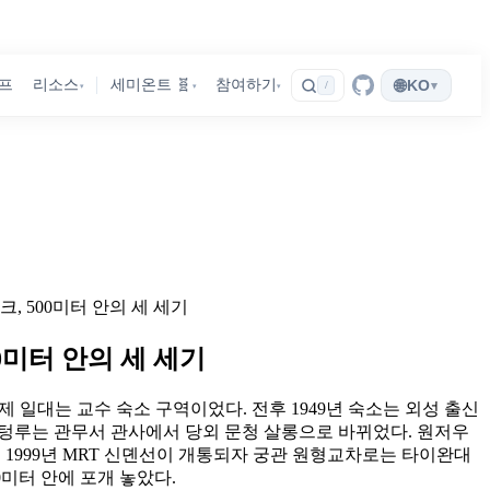
🌐
프
리소스
세미온트 🧬
참여하기
KO
▾
/
▾
▾
▾
, 500미터 안의 세 세기
0미터 안의 세 세기
제 일대는 교수 숙소 구역이었다. 전후 1949년 숙소는 외성 출신
 쯔텅루는 관무서 관사에서 당외 문청 살롱으로 바뀌었다. 원저우
다. 1999년 MRT 신뎬선이 개통되자 궁관 원형교차로는 타이완대
0미터 안에 포개 놓았다.