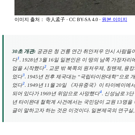
이미지 출처： 寺人孟子
· CC BY-SA 4.0
·
원본 이미지
30초 개관:
궁관은 청 건륭 연간 취안저우 안시 사람들이
1
다
. 1928년 3월 16일 일본인은 이 땅의 남쪽 가
2
업을 시작했다
. 교문 밖 북쪽의 원저우제, 칭톈제, 융
3
었다
. 1945년 전후 제국대는 “국립타이완대학”으
2
었다
. 1949년 11월 20일 《자유중국》이 타이베이에
4
되어 있다가 1969년 위암으로 사망했다
. 신성남로 3
년 타이완대 철학계 사건에서는 국민당이 교원 13명을
글이 말하고자 하는 것은 이것이다. 일본제국의 연구실, 계