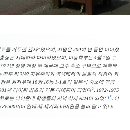
를 거두던 관사”였으며, 지명은 200여 년 동안 이어졌
, 총장은 시데하라 다이라였으며, 이농학부는 4월 1일 수
 1922년 정명 개정 뒤 제국대 교수 숙소 구역으로 계획되
제는 전후 타이완 자유주의와 백색테러의 물질적 지경이 되
이광은 원저우제 18항 16농 1-1호의 일본식 숙소에 연금
5
1981년 타이완 최초의 인문 다예관이 되었다
. 1972-1975
7
형교차로는 타이완대 학생들의 저녁 식사 ATM이 되었다
. 이
크가 500미터 안에 세 세기의 타이완을 눌러 담고 있다.