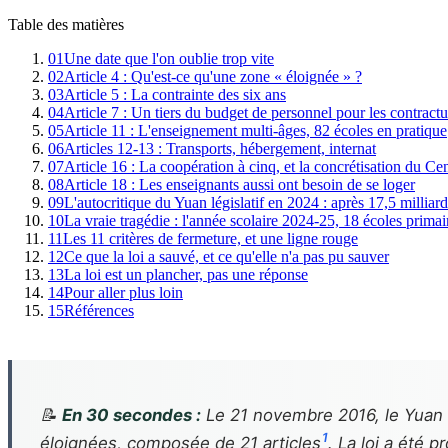
Table des matières
01
Une date que l'on oublie trop vite
02
Article 4 : Qu'est-ce qu'une zone « éloignée » ?
03
Article 5 : La contrainte des six ans
04
Article 7 : Un tiers du budget de personnel pour les contractu
05
Article 11 : L'enseignement multi-âges, 82 écoles en pratique
06
Articles 12-13 : Transports, hébergement, internat
07
Article 16 : La coopération à cinq, et la concrétisation du Ce
08
Article 18 : Les enseignants aussi ont besoin de se loger
09
L'autocritique du Yuan législatif en 2024 : après 17,5 milliard
10
La vraie tragédie : l'année scolaire 2024-25, 18 écoles primair
11
Les 11 critères de fermeture, et une ligne rouge
12
Ce que la loi a sauvé, et ce qu'elle n'a pas pu sauver
13
La loi est un plancher, pas une réponse
14
Pour aller plus loin
15
Références
📝
En 30 secondes :
Le 21 novembre 2016, le Yuan l
1
éloignées, composée de 21 articles
. La loi a été