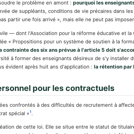
 résoudre le problème en amont :
pourquoi les enseignants 
 élevée de suppléants, conditions de vie précaires dans 
s partir une fois arrivé », mais elle ne peut pas imposer
civile — dont l'Association pour la réforme éducative et 
lée « Propositions pour un système de soutien à la format
la contrainte des six ans prévue à l'article 5 doit s'ac
ité à former des enseignants désireux de s'y installer du
us évident après huit ans d'application :
la rétention par 
personnel pour les contractuels
nées confrontés à des difficultés de recrutement à affect
1
rat spécial »
.
tion de cette loi. Elle se situe entre le statut de titulai