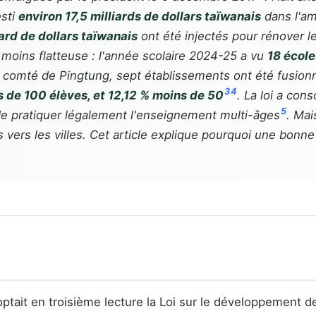
esti
environ 17,5 milliards de dollars taïwanais
dans l'amé
iard de dollars taïwanais
ont été injectés pour rénover l
 moins flatteuse : l'année scolaire 2024-25 a vu
18 école
le comté de Pingtung, sept établissements ont été fusion
3
4
 de 100 élèves, et 12,12 % moins de 50
. La loi a cons
5
de pratiquer légalement l'enseignement multi-âges
. Mai
ns vers les villes. Cet article explique pourquoi une bonn
optait en troisième lecture la Loi sur le développement 