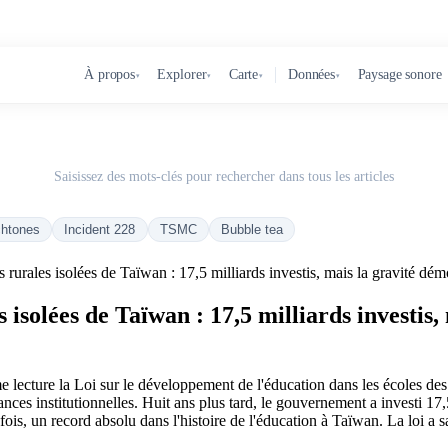
À propos
Explorer
Carte
Données
Paysage sonore
▾
▾
▾
▾
Saisissez des mots-clés pour rechercher dans tous les articles
chtones
Incident 228
TSMC
Bubble tea
es rurales isolées de Taïwan : 17,5 milliards investis, mais la gravité d
s isolées de Taïwan : 17,5 milliards investi
e lecture la Loi sur le développement de l'éducation dans les écoles des
lances institutionnelles. Huit ans plus tard, le gouvernement a investi 17
is, un record absolu dans l'histoire de l'éducation à Taïwan. La loi a sa