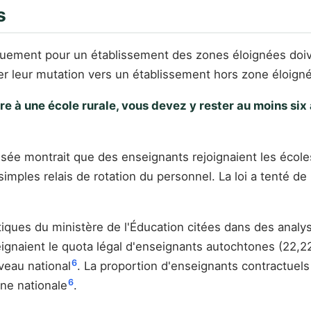
s
fiquement pour un établissement des zones éloignées doi
r leur mutation vers un établissement hors zone éloigné
pre à une école rurale, vous devez y rester au moins s
ssée montrait que des enseignants rejoignaient les école
ples relais de rotation du personnel. La loi a tenté de bl
istiques du ministère de l'Éducation citées dans des anal
eignaient le quota légal d'enseignants autochtones (22,2
6
veau national
. La proportion d'enseignants contractuels
6
nne nationale
.