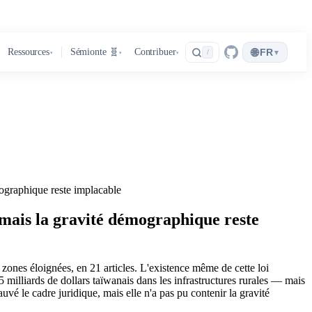
🌐
Ressources
Sémionte 🧬
Contribuer
FR
▾
/
▾
▾
▾
émographique reste implacable
s, mais la gravité démographique reste
 zones éloignées, en 21 articles. L'existence même de cette loi
,5 milliards de dollars taïwanais dans les infrastructures rurales — mais
uvé le cadre juridique, mais elle n'a pas pu contenir la gravité