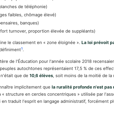
blanches de téléphonie)
es faibles, chômage élevé)
pensaires, banques)
fort turnover, proportion élevée de suppléants)
mine le classement en « zone éloignée ».
La loi prévoit p
1
ndéfiniment
.
istère de l'Éducation pour l'année scolaire 2018 recensaie
 peuples autochtones représentaient 17,5 % de ces effec
 n'était que de
10,6 élèves
, soit moins de la moitié de l
onnaître implicitement que
la ruralité profonde n'est pas
la « structure en cercles concentriques » utilisée par l'as
 en traduit l'esprit en langage administratif, forcément pl