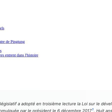
els
ntre de Pingtung
s
es entrent dans l'histoire
égislatif a adopté en troisième lecture la Loi sur le dé
1
 promulguée par le président le 6 décembre 2017
. Huit an