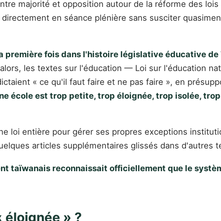
entre majorité et opposition autour de la réforme des lois 
sa directement en séance plénière sans susciter quasimen
la première fois dans l'histoire législative éducative 
alors, les textes sur l'éducation — Loi sur l'éducation nat
aient « ce qu'il faut faire et ne pas faire », en présup
une école est trop petite, trop éloignée, trop isolée, tr
'une loi entière pour gérer ses propres exceptions instit
uelques articles supplémentaires glissés dans d'autres t
t taïwanais reconnaissait officiellement que le systèm
« éloignée » ?