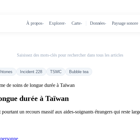
À propos
Explorer
Carte
Données
Paysage sonore
▾
▾
▾
▾
Saisissez des mots-clés pour rechercher dans tous les articles
chtones
Incident 228
TSMC
Bubble tea
me de soins de longue durée à Taïwan
longue durée à Taïwan
 pourtant un recours massif aux aides-soignants étrangers qui reste larg
e personne