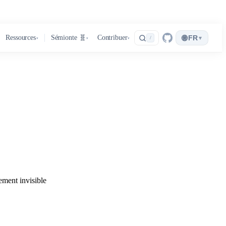
🌐
Ressources
Sémionte 🧬
Contribuer
FR
▾
/
▾
▾
▾
ement invisible