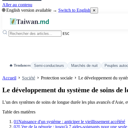
Aller au contenu
🌐 English version available →
Switch to English
✕
Taiwan
.md
ESC
🔥 Tendances
Semi-conducteurs
Marchés de nuit
Peuples auto
Accueil
Société
Protection sociale
Le développement du systè
Le développement du système de soins de 
L'un des systèmes de soins de longue durée les plus avancés d'Asie, et
Table des matières
01
Naissance d'un système : anticiper le vieillissement accéléré
02
L'ère de la pénurie : jusqu'à 7 aides-soignants pour une seul