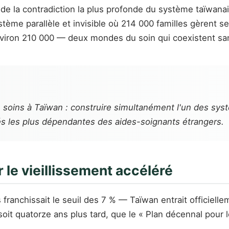
de la contradiction la plus profonde du système taïwanais 
stème parallèle et invisible où 214 000 familles gèrent 
ron 210 000 — deux mondes du soin qui coexistent sans
 de soins à Taïwan : construire simultanément l'un des sy
és les plus dépendantes des aides-soignants étrangers.
 le vieillissement accéléré
ranchissait le seuil des 7 % — Taïwan entrait officiellem
oit quatorze ans plus tard, que le « Plan décennal pour le