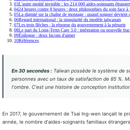
03
L'autre moitié invisible : les 214 000 aides-soignants étrange
04
24 heures contre 8 heures : deux philosophies du soin face à 
05
La dignité sur la chaîne de montage : quand soigner devient 
06
Regard international : la singularité du modèle taïwanais
07
Les trois flèches : la réponse du gouvernement à la pénurie
08
Le pari du Long-Term Care 3.0 : intégration ou nouvelle frac
09
Épilogue : deux façons d'aimer
10
Références
En 30 secondes :
Taïwan possède le système de so
personnes avec un taux de satisfaction de 85 %. Ma
l'ombre. C'est une histoire de conception institutio
En 2017, le gouvernement de Tsai Ing-wen lançait le p
année, le nombre d'aides-soignants familiaux étrangers