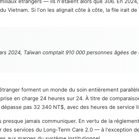
amiliaux étrangers — ils n'étaient alors que 306. En 2024
u Vietnam. Si l'on les alignait côte à côte, la file irait d
 mars 2024, Taïwan comptait 910 000 personnes âgées de 8
 étranger forment un monde du soin entièrement parallè
prise en charge 24 heures sur 24. À titre de comparais
dépasse pas 32 340 NT$, avec des heures de service li
s presque jamais communiquer. En vertu de la réglementa
er des services du Long-Term Care 2.0 — à l'exception 
ées aux marges du système institutionnel.