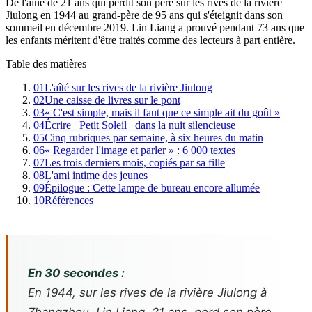
De l'aîné de 21 ans qui perdit son père sur les rives de la rivière
Jiulong en 1944 au grand-père de 95 ans qui s'éteignit dans son
sommeil en décembre 2019. Lin Liang a prouvé pendant 73 ans que
les enfants méritent d'être traités comme des lecteurs à part entière.
Table des matières
01
L'aîté sur les rives de la rivière Jiulong
02
Une caisse de livres sur le pont
03
« C'est simple, mais il faut que ce simple ait du goût »
04
Écrire _Petit Soleil_ dans la nuit silencieuse
05
Cinq rubriques par semaine, à six heures du matin
06
« Regarder l'image et parler » : 6 000 textes
07
Les trois derniers mois, copiés par sa fille
08
L'ami intime des jeunes
09
Épilogue : Cette lampe de bureau encore allumée
10
Références
En 30 secondes :
En 1944, sur les rives de la rivière Jiulong à