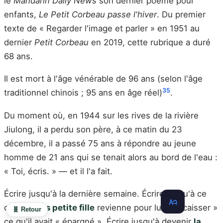
le
Mandarin Daily News
son dernier poème pour
enfants,
Le Petit Corbeau passe l'hiver
. Du premier
texte de « Regarder l'image et parler » en 1951 au
dernier
Petit Corbeau
en 2019, cette rubrique a duré
68 ans.
Il est mort à l'âge vénérable de 96 ans (selon l'âge
35
traditionnel chinois ; 95 ans en âge réel)
.
Du moment où, en 1944 sur les rives de la rivière
Jiulong, il a perdu son père, à ce matin du 23
décembre, il a passé 75 ans à répondre au jeune
homme de 21 ans qui se tenait alors au bord de l'eau :
« Toi, écris. » — et il l'a fait.
Écrire jusqu'à la dernière semaine. Écrire jusqu'à ce
que
sa plus petite fille
revienne pour lui « encaisser »
🧬 Retour
ce qu'il avait « épargné ». Écrire jusqu'à devenir
la