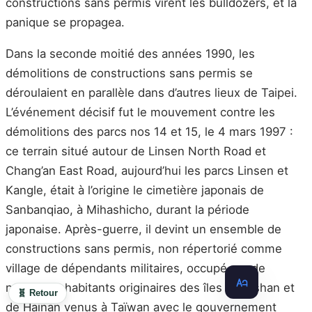
constructions sans permis virent les bulldozers, et la
panique se propagea.
Dans la seconde moitié des années 1990, les
démolitions de constructions sans permis se
déroulaient en parallèle dans d’autres lieux de Taipei.
L’événement décisif fut le mouvement contre les
démolitions des parcs nos 14 et 15, le 4 mars 1997 :
ce terrain situé autour de Linsen North Road et
Chang’an East Road, aujourd’hui les parcs Linsen et
Kangle, était à l’origine le cimetière japonais de
Sanbanqiao, à Mihashicho, durant la période
japonaise. Après-guerre, il devint un ensemble de
constructions sans permis, non répertorié comme
village de dépendants militaires, occupé par de
nombreux habitants originaires des îles Zhoushan et
🧬 Retour
de Hainan venus à Taïwan avec le gouvernement