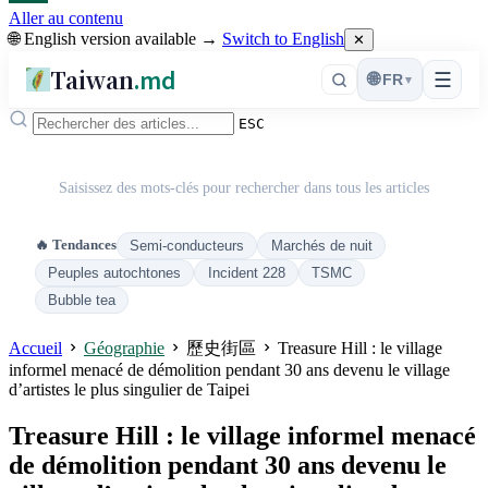
Aller au contenu
🌐 English version available →
Switch to English
✕
Taiwan
.md
☰
🌐
FR
▾
ESC
Saisissez des mots-clés pour rechercher dans tous les articles
🔥 Tendances
Semi-conducteurs
Marchés de nuit
Peuples autochtones
Incident 228
TSMC
Bubble tea
Accueil
Géographie
歷史街區
Treasure Hill : le village
informel menacé de démolition pendant 30 ans devenu le village
d’artistes le plus singulier de Taipei
Treasure Hill : le village informel menacé
de démolition pendant 30 ans devenu le