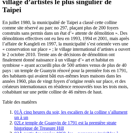
village d’artistes le plus singulier de
Taipei
En juillet 1980, la municipalité de Taipei a classé cette colline
comme site réservé au parc no 297, plaçant plus de 200 foyers
construits sans permis dans un état d’« attente de démolition ». Des
démolitions effectives ont eu lieu en 1993, 1994 et 2001, mais après
l’affaire de Kangleli en 1997, la municipalité s’est orientée vers une
« conservation sur place » ; le village international d’artistes a ouvert
le 2 octobre 2010. Trente ans de décisions de démolition ont
finalement donné naissance à un village d’« art et habitat en
symbiose » ayant accueilli plus de 500 artistes venus de plus de 40
pays : un temple de Guanyin rénové pour la première fois en 1791,
des habitants qui avaient bâti eux-mêmes leurs maisons dans les
années 1960, plus de vingt foyers d’origine restés sur place, et des
créateurs internationaux en résidence renouvelés tous les trois mois,
cohabitant sur une petite colline de 46 mètres de haut.
Table des matières
01
À cinq heures du soir, les escaliers de la colline s’allument
un à un
02
Le temple de Guanyin de 1791 est la première strate
historique de Treasure Hill