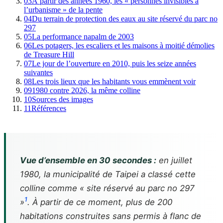
03
À partir des années 1960, les « personnes invisibles à
l’urbanisme » de la pente
04
Du terrain de protection des eaux au site réservé du parc no
297
05
La performance napalm de 2003
06
Les potagers, les escaliers et les maisons à moitié démolies
de Treasure Hill
07
Le jour de l’ouverture en 2010, puis les seize années
suivantes
08
Les trois lieux que les habitants vous emmènent voir
09
1980 contre 2026, la même colline
10
Sources des images
11
Références
Vue d’ensemble en 30 secondes :
en juillet
1980, la municipalité de Taipei a classé cette
colline comme « site réservé au parc no 297
1
»
. À partir de ce moment, plus de 200
habitations construites sans permis à flanc de