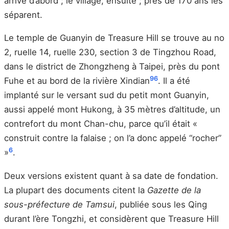
arrivé d’abord ; le village, ensuite ; près de 170 ans les
séparent.
Le temple de Guanyin de Treasure Hill se trouve au no
2, ruelle 14, ruelle 230, section 3 de Tingzhou Road,
dans le district de Zhongzheng à Taipei, près du pont
9
6
Fuhe et au bord de la rivière Xindian
. Il a été
implanté sur le versant sud du petit mont Guanyin,
aussi appelé mont Hukong, à 35 mètres d’altitude, un
contrefort du mont Chan-chu, parce qu’il était «
construit contre la falaise ; on l’a donc appelé “rocher”
6
»
.
Deux versions existent quant à sa date de fondation.
La plupart des documents citent la
Gazette de la
sous-préfecture de Tamsui
, publiée sous les Qing
durant l’ère Tongzhi, et considèrent que Treasure Hill