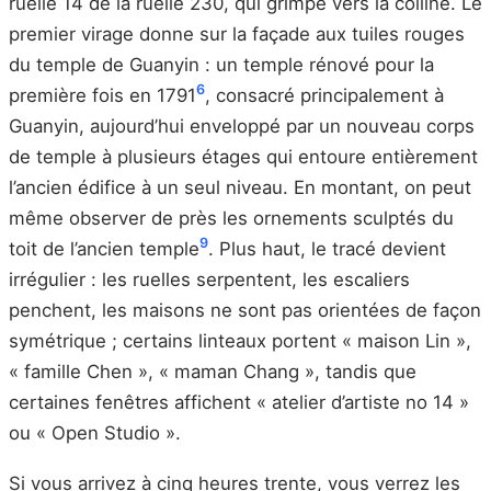
ruelle 14 de la ruelle 230, qui grimpe vers la colline. Le
premier virage donne sur la façade aux tuiles rouges
du temple de Guanyin : un temple rénové pour la
6
première fois en 1791
, consacré principalement à
Guanyin, aujourd’hui enveloppé par un nouveau corps
de temple à plusieurs étages qui entoure entièrement
l’ancien édifice à un seul niveau. En montant, on peut
même observer de près les ornements sculptés du
9
toit de l’ancien temple
. Plus haut, le tracé devient
irrégulier : les ruelles serpentent, les escaliers
penchent, les maisons ne sont pas orientées de façon
symétrique ; certains linteaux portent « maison Lin »,
« famille Chen », « maman Chang », tandis que
certaines fenêtres affichent « atelier d’artiste no 14 »
ou « Open Studio ».
Si vous arrivez à cinq heures trente, vous verrez les