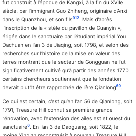
fut construit à l’époque de Kangxi, à la fin du XVIIe
siècle, par l’immigrant Guo Zhiheng, originaire d’Anxi
9
12
dans le Quanzhou, et son fils
. Mais d’après
l’inscription de la « stèle du pavillon de Guanyin »,
érigée dans le sanctuaire par l’étudiant impérial You
Dachuan en l’an 3 de Jiaqing, soit 1798, et selon des
recherches sur l’histoire de la mise en valeur des
terres montrant que le secteur de Gongguan ne fut
significativement cultivé qu’à partir des années 1770,
certains chercheurs soutiennent que la fondation
6
9
devrait plutôt être rapprochée de l’ère Qianlong
.
Ce qui est certain, c’est qu’en l’an 56 de Qianlong, soit
1791, Treasure Hill connut sa première grande
rénovation, avec l’extension des ailes est et ouest du
6
sanctuaire
. En l’an 3 de Daoguang, soit 1822, le
moine Xinqian reconstruisit à nouveau Treasure Hill,