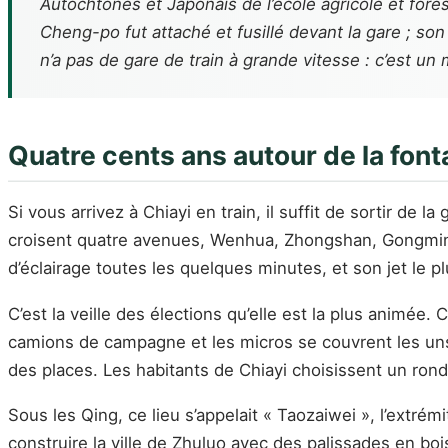
Autochtones et Japonais de l’école agricole et fore
Cheng-po fut attaché et fusillé devant la gare ; so
n’a pas de gare de train à grande vitesse : c’est u
Quatre cents ans autour de la font
Si vous arrivez à Chiayi en train, il suffit de sortir de
croisent quatre avenues, Wenhua, Zhongshan, Gongming
d’éclairage toutes les quelques minutes, et son jet le p
C’est la veille des élections qu’elle est la plus animé
camions de campagne et les micros se couvrent les uns 
des places. Les habitants de Chiayi choisissent un rond-
Sous les Qing, ce lieu s’appelait « Taozaiwei », l’extr
construire la ville de Zhuluo avec des palissades en bois 