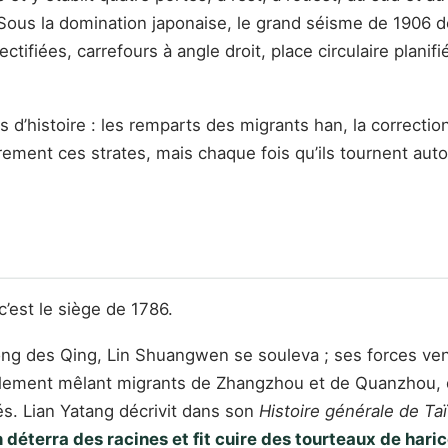
 Sous la domination japonaise, le grand séisme de 1906 détr
tifiées, carrefours à angle droit, place circulaire planifi
s d’histoire : les remparts des migrants han, la correctio
ement ces strates, mais chaque fois qu’ils tournent auto
 c’est le siège de 1786.
ong des Qing, Lin Shuangwen se souleva ; ses forces ve
uplement mêlant migrants de Zhangzhou et de Quanzhou, d
és. Lian Yatang décrivit dans son
Histoire générale de Ta
n déterra des racines et fit cuire des tourteaux de hari