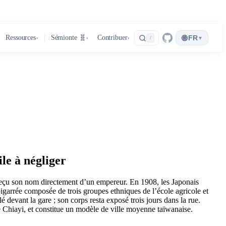
🌐
Ressources
Sémionte 🧬
Contribuer
FR
▾
/
▾
▾
▾
le à négliger
r reçu son nom directement d’un empereur. En 1908, les Japonais
bigarrée composée de trois groupes ethniques de l’école agricole et
 devant la gare ; son corps resta exposé trois jours dans la rue.
e Chiayi, et constitue un modèle de ville moyenne taïwanaise.