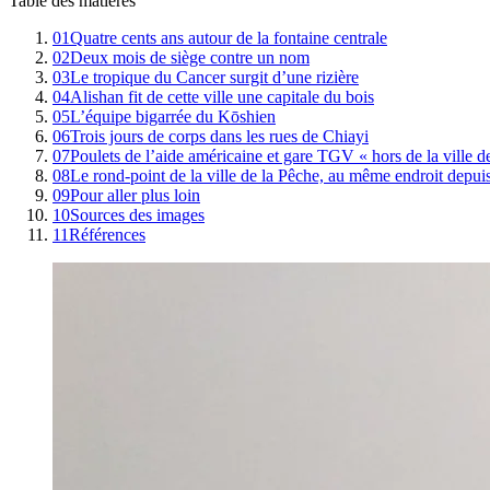
Table des matières
01
Quatre cents ans autour de la fontaine centrale
02
Deux mois de siège contre un nom
03
Le tropique du Cancer surgit d’une rizière
04
Alishan fit de cette ville une capitale du bois
05
L’équipe bigarrée du Kōshien
06
Trois jours de corps dans les rues de Chiayi
07
Poulets de l’aide américaine et gare TGV « hors de la ville d
08
Le rond-point de la ville de la Pêche, au même endroit depuis
09
Pour aller plus loin
10
Sources des images
11
Références