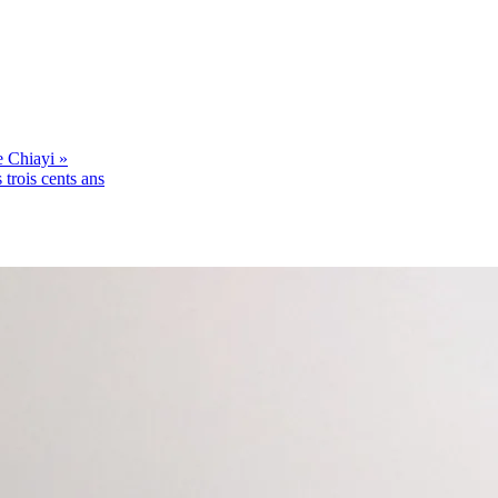
e Chiayi »
 trois cents ans