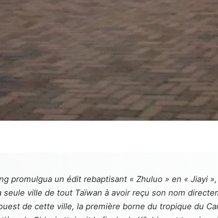
 promulgua un édit rebaptisant « Zhuluo » en « Jiayi », d
t la seule ville de tout Taïwan à avoir reçu son nom direc
ouest de cette ville, la première borne du tropique du C