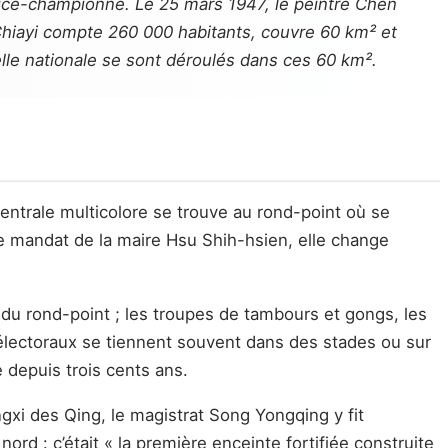
a vice-championne. Le 25 mars 1947, le peintre Chen
, Chiayi compte 260 000 habitants, couvre 60 km² et
elle nationale se sont déroulés dans ces 60 km².
e centrale multicolore se trouve au rond-point où se
 mandat de la maire Hsu Shih-hsien, elle change
 du rond-point ; les troupes de tambours et gongs, les
électoraux se tiennent souvent dans des stades ou sur
e depuis trois cents ans.
ngxi des Qing, le magistrat Song Yongqing y fit
 nord : c’était « la première enceinte fortifiée construite