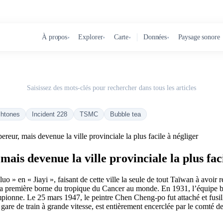
À propos
Explorer
Carte
Données
Paysage sonore
▾
▾
▾
▾
Saisissez des mots-clés pour rechercher dans tous les articles
chtones
Incident 228
TSMC
Bubble tea
reur, mais devenue la ville provinciale la plus facile à négliger
ais devenue la ville provinciale la plus faci
o » en « Jiayi », faisant de cette ville la seule de tout Taïwan à avoi
e, la première borne du tropique du Cancer au monde. En 1931, l’équipe 
mpionne. Le 25 mars 1947, le peintre Chen Cheng-po fut attaché et fusillé
are de train à grande vitesse, est entièrement encerclée par le comté d