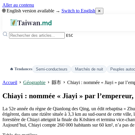
Aller au contenu
🌐 English version available →
Switch to English
✕
Taiwan
.md
ESC
🔥 Tendances
Semi-conducteurs
Marchés de nuit
Peuples auto
Accueil
Géographie
縣市
Chiayi : nommée « Jiayi » par l’empe
Chiayi : nommée « Jiayi » par l’empereur, m
La 52e année du règne de Qianlong des Qing, un édit rebaptisa « Zhulu
érigèrent, dans une rizière située à 3,3 km au sud-ouest de cette vill
forestière de Chiayi atteignit la finale du Kōshien et termina vice-cha
Aujourd’hui, Chiayi compte 260 000 habitants sur 60 km², n’a pas de g