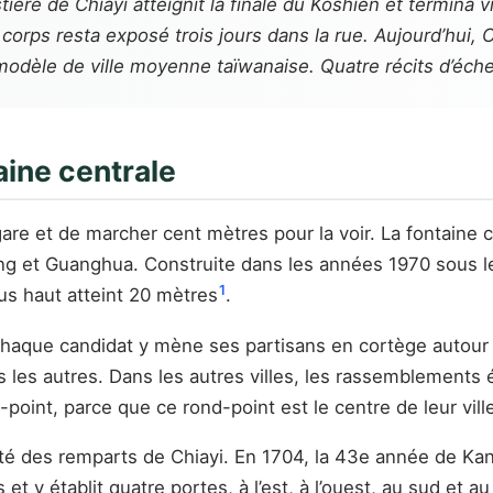
stière de Chiayi atteignit la finale du Kōshien et termin
n corps resta exposé trois jours dans la rue. Aujourd’hui
n modèle de ville moyenne taïwanaise. Quatre récits d’éch
aine centrale
 la gare et de marcher cent mètres pour la voir. La fontain
 et Guanghua. Construite dans les années 1970 sous le
1
lus haut atteint 20 mètres
.
e. Chaque candidat y mène ses partisans en cortège autour
les autres. Dans les autres villes, les rassemblements 
point, parce que ce rond-point est le centre de leur vill
émité des remparts de Chiayi. En 1704, la 43e année de Ka
et y établit quatre portes, à l’est, à l’ouest, au sud et au