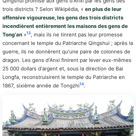
Qingshui promise aux gens d'Anxi par les gens des
trois districts ? Selon Wikipédia, «
en plus de leur
offensive vigoureuse, les gens des trois districts
incendièrent entièrement les maisons des gens de
13
Tong'an
»
, mais ils ne tinrent pas leur promesse
concernant le temple du Patriarche Qingshui ; après la
guerre, ils ne donnèrent qu'une paire de colonnes de
dragon. Les gens d'Anxi finirent par lever eux-mêmes
25 000 dollars d'argent et, sous la direction de Bai
Longfa, reconstruisirent le temple du Patriarche en
14
1867, sixième année de Tongzhi
.