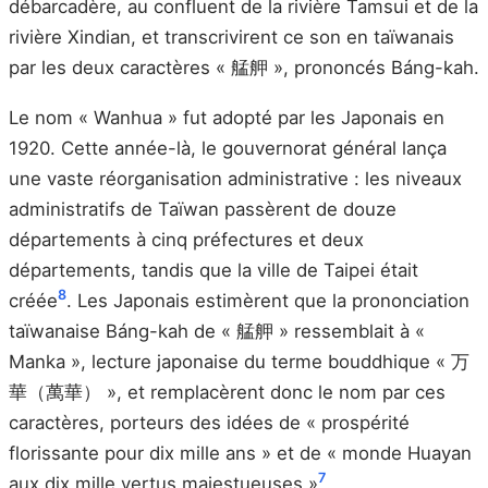
débarcadère, au confluent de la rivière Tamsui et de la
rivière Xindian, et transcrivirent ce son en taïwanais
par les deux caractères « 艋舺 », prononcés Báng-kah.
Le nom « Wanhua » fut adopté par les Japonais en
1920. Cette année-là, le gouvernorat général lança
une vaste réorganisation administrative : les niveaux
administratifs de Taïwan passèrent de douze
départements à cinq préfectures et deux
départements, tandis que la ville de Taipei était
8
créée
. Les Japonais estimèrent que la prononciation
taïwanaise Báng-kah de « 艋舺 » ressemblait à «
Manka », lecture japonaise du terme bouddhique « 万
華（萬華） », et remplacèrent donc le nom par ces
caractères, porteurs des idées de « prospérité
florissante pour dix mille ans » et de « monde Huayan
7
aux dix mille vertus majestueuses »
.