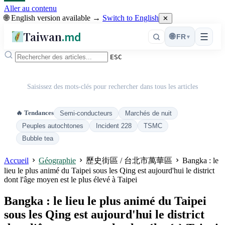
Aller au contenu
🌐 English version available →
Switch to English
✕
Taiwan
.md
☰
🌐
FR
▾
ESC
Saisissez des mots-clés pour rechercher dans tous les articles
🔥 Tendances
Semi-conducteurs
Marchés de nuit
Peuples autochtones
Incident 228
TSMC
Bubble tea
Accueil
Géographie
歷史街區 / 台北市萬華區
Bangka : le
lieu le plus animé du Taipei sous les Qing est aujourd'hui le district
dont l'âge moyen est le plus élevé à Taipei
Bangka : le lieu le plus animé du Taipei
sous les Qing est aujourd'hui le district