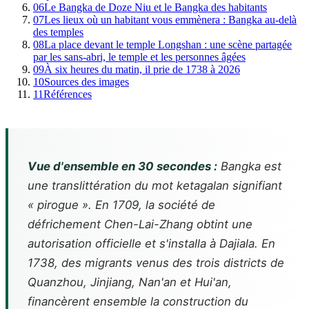
06
Le Bangka de Doze Niu et le Bangka des habitants
07
Les lieux où un habitant vous emmènera : Bangka au-delà
des temples
08
La place devant le temple Longshan : une scène partagée
par les sans-abri, le temple et les personnes âgées
09
À six heures du matin, il prie de 1738 à 2026
10
Sources des images
11
Références
Vue d'ensemble en 30 secondes :
Bangka est
une translittération du mot ketagalan signifiant
« pirogue ». En 1709, la société de
défrichement Chen-Lai-Zhang obtint une
autorisation officielle et s'installa à Dajiala. En
1738, des migrants venus des trois districts de
Quanzhou, Jinjiang, Nan'an et Hui'an,
financèrent ensemble la construction du