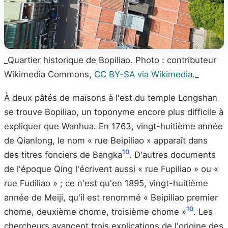
_Quartier historique de Bopiliao. Photo : contributeur
Wikimedia Commons,
CC BY-SA via Wikimedia
._
À deux pâtés de maisons à l'est du temple Longshan
se trouve Bopiliao, un toponyme encore plus difficile à
expliquer que Wanhua. En 1763, vingt-huitième année
de Qianlong, le nom « rue Beipiliao » apparaît dans
10
des titres fonciers de Bangka
. D'autres documents
de l'époque Qing l'écrivent aussi « rue Fupiliao » ou «
rue Fudiliao » ; ce n'est qu'en 1895, vingt-huitième
année de Meiji, qu'il est renommé « Beipiliao premier
10
chome, deuxième chome, troisième chome »
. Les
chercheurs avancent trois explications de l'origine des