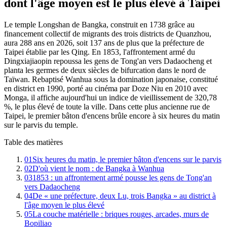
dont l'âge moyen est le plus élevé à Taipei
Le temple Longshan de Bangka, construit en 1738 grâce au
financement collectif de migrants des trois districts de Quanzhou,
aura 288 ans en 2026, soit 137 ans de plus que la préfecture de
Taipei établie par les Qing. En 1853, l'affrontement armé du
Dingxiajiaopin repoussa les gens de Tong'an vers Dadaocheng et
planta les germes de deux siècles de bifurcation dans le nord de
Taïwan. Rebaptisé Wanhua sous la domination japonaise, constitué
en district en 1990, porté au cinéma par Doze Niu en 2010 avec
Monga, il affiche aujourd'hui un indice de vieillissement de 320,78
%, le plus élevé de toute la ville. Dans cette plus ancienne rue de
Taipei, le premier bâton d'encens brûle encore à six heures du matin
sur le parvis du temple.
Table des matières
01
Six heures du matin, le premier bâton d'encens sur le parvis
02
D'où vient le nom : de Bangka à Wanhua
03
1853 : un affrontement armé pousse les gens de Tong'an
vers Dadaocheng
04
De « une préfecture, deux Lu, trois Bangka » au district à
l'âge moyen le plus élevé
05
La couche matérielle : briques rouges, arcades, murs de
Bopiliao