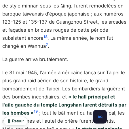
de style minnan sous les Qing, furent remodelées en
baroque taïwanais d'époque japonaise ; aux numéros
123-125 et 135-137 de Guangzhou Street, les arcades
et façades en briques rouges de cette période
18
subsistent encore
. La même année, le nom fut
7
changé en Wanhua
.
La guerre arriva brutalement.
Le 31 mai 1945, l'armée américaine lança sur Taipei le
plus grand raid aérien de son histoire, le grand
bombardement de Taipei. Les bombardiers larguèrent
des bombes incendiaires, et
« le hall principal et
l'aile gauche du temple Longshan furent détruits par
19
les bombes »
; tout le bâtiment du hall principal, les
niches divines et l'autel de prière furent anéantis.
🧬 Retour
Mais une chose ne brûla pas : «
la statue principale