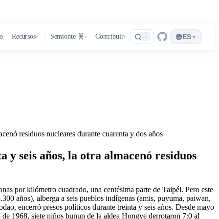
🌐
ro
Recursos
Semionte 🧬
Contribuir
ES
▾
/
▾
▾
▾
lmacenó residuos nucleares durante cuarenta y dos años
a y seis años, la otra almacenó residuos
onas por kilómetro cuadrado, una centésima parte de Taipéi. Pero este
.300 años), alberga a seis pueblos indígenas (amis, puyuma, paiwan,
dao, encerró presos políticos durante treinta y seis años. Desde mayo
 de 1968, siete niños bunun de la aldea Hongye derrotaron 7:0 al