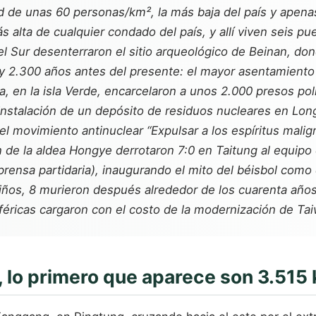
ad de unas 60 personas/km², la más baja del país y apena
s alta de cualquier condado del país, y allí viven seis p
e del Sur desenterraron el sitio arqueológico de Beinan, 
 y 2.300 años antes del presente: el mayor asentamiento 
 en la isla Verde, encarcelaron a unos 2.000 presos polí
instalación de un depósito de residuos nucleares en Lon
ó el movimiento antinuclear “Expulsar a los espíritus mali
 de la aldea Hongye derrotaron 7:0 en Taitung al equipo e
ensa partidaria), inaugurando el mito del béisbol como 
niños, 8 murieron después alrededor de los cuarenta años.
riféricas cargaron con el costo de la modernización de Ta
Sur, lo primero que aparece son 3.51