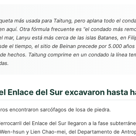
tiqueta más usada para Taitung, pero aplana todo el conda
ven aquí. Otra fórmula frecuente es “el condado más rem
 mar, Lanyu está más cerca de las islas Batanes, en Filip
sde el tiempo, el sitio de Beinan precede por 5.000 años 
 de hechos. Taitung comprime en un condado la línea tem
das.
 del Enlace del Sur excavaron hasta 
eros encontraron sarcófagos de losa de piedra.
errocarril del Enlace del Sur llegaron a la fase subterrán
 Wen-hsun y Lien Chao-mei, del Departamento de Antropo