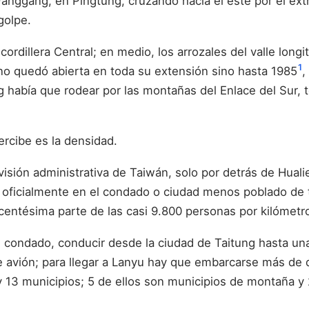
Fanggang, en Pingtung, cruzando hacia el este por el ext
golpe.
a cordillera Central; en medio, los arrozales del valle lon
1
a no quedó abierta en toda su extensión sino hasta 1985
,
ng había que rodear por las montañas del Enlace del Sur, 
ercibe es la densidad.
visión administrativa de Taiwán, solo por detrás de Hual
ó oficialmente en el condado o ciudad menos poblado de t
 centésima parte de las casi 9.800 personas por kilómetr
este condado, conducir desde la ciudad de Taitung hasta
 de avión; para llegar a Lanyu hay que embarcarse más d
y 13 municipios; 5 de ellos son municipios de montaña y 2