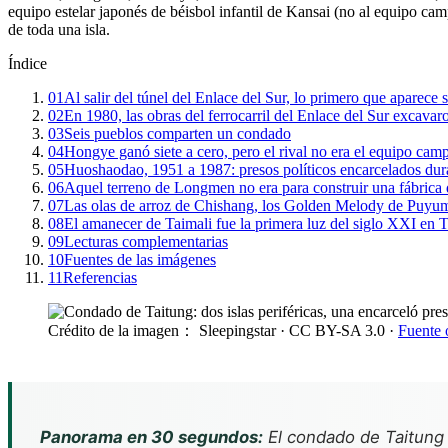
equipo estelar japonés de béisbol infantil de Kansai (no al equipo c
de toda una isla.
Índice
01
Al salir del túnel del Enlace del Sur, lo primero que aparece
02
En 1980, las obras del ferrocarril del Enlace del Sur excavar
03
Seis pueblos comparten un condado
04
Hongye ganó siete a cero, pero el rival no era el equipo ca
05
Huoshaodao, 1951 a 1987: presos políticos encarcelados duran
06
Aquel terreno de Longmen no era para construir una fábrica
07
Las olas de arroz de Chishang, los Golden Melody de Puyu
08
El amanecer de Taimali fue la primera luz del siglo XXI en 
09
Lecturas complementarias
10
Fuentes de las imágenes
11
Referencias
Crédito de la imagen： Sleepingstar
· CC BY-SA 3.0
·
Fuente 
Panorama en 30 segundos:
El condado de Taitung 