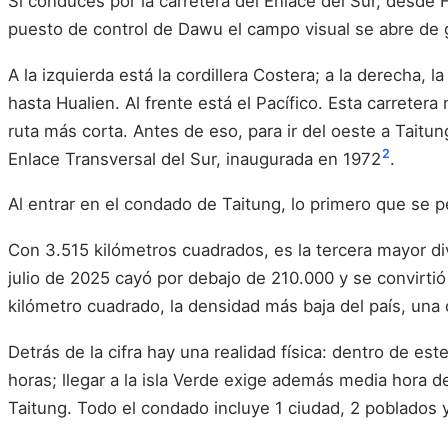
Si conduces por la carretera del Enlace del Sur, desde 
puesto de control de Dawu el campo visual se abre de 
A la izquierda está la cordillera Costera; a la derecha, l
hasta Hualien. Al frente está el Pacífico. Esta carreter
ruta más corta. Antes de eso, para ir del oeste a Taitu
2
Enlace Transversal del Sur, inaugurada en 1972
.
Al entrar en el condado de Taitung, lo primero que se p
Con 3.515 kilómetros cuadrados, es la tercera mayor di
julio de 2025 cayó por debajo de 210.000 y se convirti
kilómetro cuadrado, la densidad más baja del país, una
Detrás de la cifra hay una realidad física: dentro de 
horas; llegar a la isla Verde exige además media hora
Taitung. Todo el condado incluye 1 ciudad, 2 poblados 