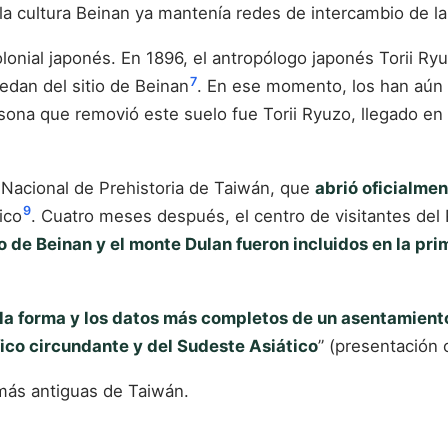
 la cultura Beinan ya mantenía redes de intercambio de l
nial japonés. En 1896, el antropólogo japonés Torii Ryuzo
7
edan del sitio de Beinan
. En ese momento, los han aún 
rsona que removió este suelo fue Torii Ryuzo, llegado e
o Nacional de Prehistoria de Taiwán, que
abrió oficialme
9
ico
. Cuatro meses después, el centro de visitantes del P
io de Beinan y el monte Dulan fueron incluidos en la pri
 la forma y los datos más completos de un asentamiento 
fico circundante y del Sudeste Asiático
” (presentación 
más antiguas de Taiwán.