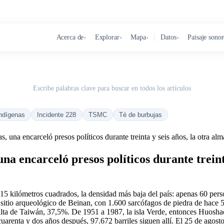
Acerca de
Explorar
Mapa
Datos
Paisaje sono
▾
▾
▾
▾
Escribe palabras clave para buscar en todos los artículos
ndígenas
Incidente 228
TSMC
Té de burbujas
s, una encarceló presos políticos durante treinta y seis años, la otra a
una encarceló presos políticos durante treint
15 kilómetros cuadrados, la densidad más baja del país: apenas 60 pers
itio arqueológico de Beinan, con 1.600 sarcófagos de piedra de hace 5
alta de Taiwán, 37,5%. De 1951 a 1987, la isla Verde, entonces Huoshao
arenta y dos años después, 97.672 barriles siguen allí. El 25 de agosto