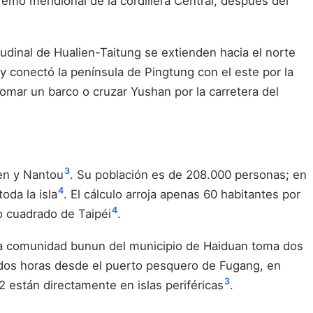
remo meridional de la cordillera Central, después del
gitudinal de Hualien-Taitung se extienden hacia el norte
 y conectó la península de Pingtung con el este por la
tomar un barco o cruzar Yushan por la carretera del
3
ien y Nantou
. Su población es de 208.000 personas; en
4
oda la isla
. El cálculo arroja apenas 60 habitantes por
4
o cuadrado de Taipéi
.
 una comunidad bunun del municipio de Haiduan toma dos
e dos horas desde el puerto pesquero de Fugang, en
3
 están directamente en islas periféricas
.