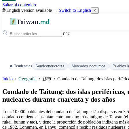
Saltar al contenido
🌐 English version available →
Switch to English
✕
Taiwan
.md
ESC
🔥 Tendencias
Semiconductores
Mercados nocturnos
Pueblos i
Inicio
Geografía
縣市
Condado de Taitung: dos islas periférica
Condado de Taitung: dos islas periféricas, 
nucleares durante cuarenta y dos años
Los 210.000 habitantes del condado de Taitung están dispersos en 3.5
condado contiene el asentamiento humano más antiguo de Taiwán (el s
rukai, bunun y tao), y tiene la proporción de población indígena más 
de 1982, Longmen, en Lanyu, comenzó a recibir residuos nucleares; cu