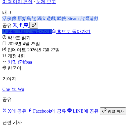
이 페이지 편집
·
문제 보고
태그
活俠傳
原始鳥熊
獨立遊戲
武俠
Steam
台灣遊戲
공유
카테고리로 돌아가기
홈으로 돌아가기
약 9분 읽기
2026년 4월 25일
업데이트 2026년 7월 27일
개정 4회
커밋 f74fbaa
한국어
기여자
Che-Yu Wu
공유
X에 공유
Facebook에 공유
LINE에 공유
링크 복사
관련 기사