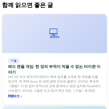
함께 읽으면 좋은 글
💻
기술
레드 캔들 게임: 한 장의 부적이 막을 수 없는 타이완 이
야기
2017년, 여섯 명의 타이완인이 백색 공포를 소재로 한 게임을 만들
었으며, 첫 주에 Steam 전 세계 판매 차트에 올랐다. 2019년, 후속작
《환원》이 한 장의 부적으로 인해 중국에서 전면 금지돼 Steam에서
사라졌다. 2024년, 그들은 도교 펑크 액션 게임 《구일》로 80만 부
를 판매하고 Sony 인디 게임 대상을 수상했다. 레드 캔들 게임의 이
閱讀全文
야기는: 금지된 사람들이 작품으로 돌아온다.