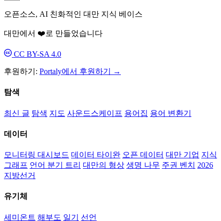
오픈소스, AI 친화적인 대만 지식 베이스
대만에서 ❤️로 만들었습니다
CC BY-SA 4.0
후원하기:
Portaly에서 후원하기 →
탐색
최신 글
탐색
지도
사운드스케이프
용어집
용어 변환기
데이터
모니터링 대시보드
데이터 타이완
오픈 데이터
대만 기업
지식
그래프
언어 분기 트리
대만의 형상
생명 나무
주권 벤치
2026
지방선거
유기체
세미온트
해부도
일기
선언