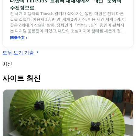
대만의 Threads: 트위터 대체재에서 「脆」 문화의
주전장으로
전 세계 이용자의 Threads 열기가 식어 가는 동안, 대만은 전혀 다른
길을 걸었다. 이용자 350만 명, 세계 2위 시장, 이용 시간 세계 1위. 이
곳은 Z세대의 진솔한 발화, 정치인의 「하방」, 밈의 향연이 펼쳐지
는 디지털 공론장이 되었고, 대만의 소셜미디어 생태를 새롭게 정의
하고 있다.
閱讀全文
모두 보기 기술
최신
사이트 최신