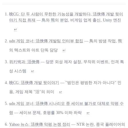
映CG: 단 두 사람이 무한한 가능성을 개발하다, 活俠傳 개발 뒷이
야기 직접 취재
— 鳥와 熊의 분업, 비게임 업계 출신, Unity 엔진
↩
udn 게임 코너: 活俠傳 개발팀 인터뷰 합집
— 鳥의 밤샘 작업, 熊
의 텍스트와 아트 단독 담당
↩
위키백과: 活俠傳
— 당문 외성 제자 설정, 무작위 이벤트, 인격 특
성 시스템
↩
映CG: 活俠傳 개발 뒷이야기
— "범인은 평범한 자가 아니다" 인
용, 게임 제목 "活"의 의미
↩
udn 게임 코너: 活俠傳 시나리오 중 세이브 불가로 대체로 악평 수
령
— 세이브 문제, 호평률 30% 이하 하락
↩
Yahoo 뉴스: 活俠傳 악평 논쟁 정리
— NTR 논란, 중국 플레이어의