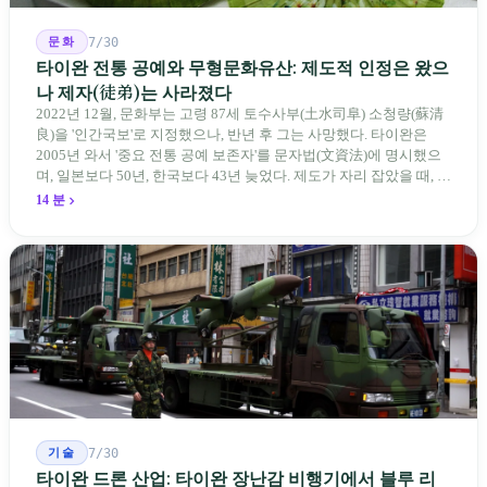
문화
7/30
타이완 전통 공예와 무형문화유산: 제도적 인정은 왔으
나 제자(徒弟)는 사라졌다
2022년 12월, 문화부는 고령 87세 토수사부(土水司阜) 소청량(蘇清
良)을 '인간국보'로 지정했으나, 반년 후 그는 사망했다. 타이완은
2005년 와서 '중요 전통 공예 보존자'를 문자법(文資法)에 명시했으
며, 일본보다 50년, 한국보다 43년 늦었다. 제도가 자리 잡았을 때, 제
자 제도는 이미 1970-80년대 산업화 과정에서 붕괴되었다. 600여 명
14 분
전통 장사 중 50세 미만은 '소수'에 불과하다. 명단은 길어지지만, 가
르칠 수 있는 사람은 줄어든다.
기술
7/30
타이완 드론 산업: 타이완 장난감 비행기에서 블루 리