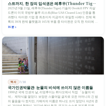
스트까지, 한 장의 입석권은 레후우(Thunder Tiger)
에게
2025년 9월 21일, 레후우(Thunder Tiger) 기술의 Overkill FPV 자살
드론이 미국 국방부 블루 리스트(Blue UAS Cleared List) 인증을 통
과했다. 타이완 기업 중 최초이자 지금까지 유일한 사례다. 전체 목
록의 39개 완제 플랫폼과 165개 부품 중 타이완은 오직 한 자리에 불
과하다. 2026년 4월, 미국 양당 소속 상원의원 4명이 《타이완을 위
16 분
한 푸른 하늘법(Blue Skies for Taiwan Act)》을 공동 발의해 타이완
기업용 고속 통로 설치를 요구했다. 이 법안 자체의 존재가 한 가지
를 드러낸다: 타이완의 진입이 너무 느려 미국 스스로가 입법을 통해
장벽을 낮춰야 한다는 점이다. 타이완에서 46년간 원격 조종 장난감
비행기를 만들어 온 한 회사가 오하이오주에 두 번째 공장을 건설할
계획을 세우고 있다.
역사
7/30
국가인권박물관: 눈물의 비석에 쓰이지 않은 이름들
1999년 국제 인권의 날, 리덩후이는 뤼다오에서 직접 「눈물의 비
석」 제막식을 열었다. 보양은 스물여덟 글자로 모든 어머니의 긴 밤
의 울음을 다 썼지만, 가해자의 이름은 하나도 쓰지 않았다. 6년의 준
비, 2018년 현판식, 2025년 예산 동결. 국가가 스스로 저지른 일을 기