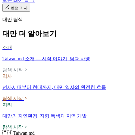
모든 최신 글 →
다. 마침내 푸유마·타로코 세대에 이르러서야 원주민 지명이 다시 철
로 위에 깔렸다.
랜덤 기사
대만 탐색
대만 더 알아보기
소개
Taiwan.md 소개 — 시작 이야기, 팀과 사명
탐색 시작
역사
선사시대부터 현대까지, 대만 역사의 완전한 흐름
탐색 시작
지리
대만의 자연환경, 지형 특색과 지역 개발
탐색 시작
🇹🇼 Taiwan.md