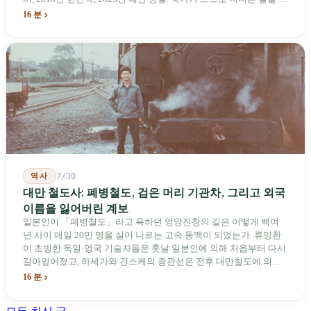
념하기 위해 스스로 세운 박물관. 계엄 해제 39년 동안 사법 재판을
16 분
받은 가해자는 단 한 명도 없다.
역사
7/30
대만 철도사: 폐병철도, 검은 머리 기관차, 그리고 외국
이름을 잃어버린 계보
일본인이 「폐병철도」라고 욕하던 엉망진창의 길은 어떻게 백여
년 사이 매일 20만 명을 실어 나르는 고속 동맥이 되었는가. 류밍촨
이 초빙한 독일·영국 기술자들은 훗날 일본인에 의해 처음부터 다시
갈아엎어졌고, 하세가와 긴스케의 종관선은 전후 대만철도에 의해
이름과 번호가 바뀌었다. 세대마다 앞선 세대의 기록을 주석으로 밀
16 분
어냈다. 외국 이름들은 줄곧 벗겨져 나갔고, 남은 것은 대만어의
「오타우아」「화차아」, 쥐광·쯔창·푸싱이라는 정치 구호뿐이었