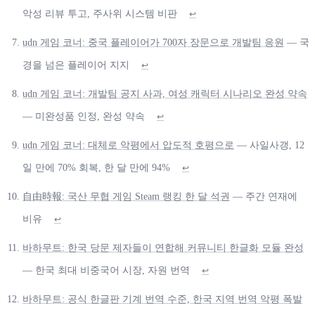
악성 리뷰 투고, 주사위 시스템 비판
↩
udn 게임 코너: 중국 플레이어가 700자 장문으로 개발팀 응원
— 국
경을 넘은 플레이어 지지
↩
udn 게임 코너: 개발팀 공지 사과, 여성 캐릭터 시나리오 완성 약속
— 미완성품 인정, 완성 약속
↩
udn 게임 코너: 대체로 악평에서 압도적 호평으로
— 사일사갱, 12
일 만에 70% 회복, 한 달 만에 94%
↩
自由時報: 국산 무협 게임 Steam 랭킹 한 달 석권
— 주간 연재에
비유
↩
바하무트: 한국 당문 제자들이 연합해 커뮤니티 한글화 모듈 완성
— 한국 최대 비중국어 시장, 자원 번역
↩
바하무트: 공식 한글판 기계 번역 수준, 한국 지역 번역 악평 폭발