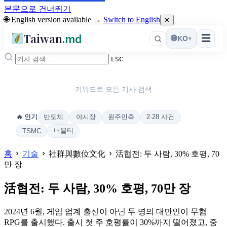
본문으로 건너뛰기
🌐 English version available →
Switch to English
✕
Taiwan
.md
☰
🌐
KO
▾
ESC
키워드로 모든 기사 검색
반도체
야시장
원주민족
2·28 사건
🔥 인기
버블티
TSMC
홈
기술
社群與數位文化
活협전: 두 사람, 30% 호평, 70
만 장
活협전: 두 사람, 30% 호평, 70만 장
2024년 6월, 게임 업계 출신이 아닌 두 명의 대만인이 무협
RPG를 출시했다. 출시 첫 주 호평률이 30%까지 떨어졌고, 중