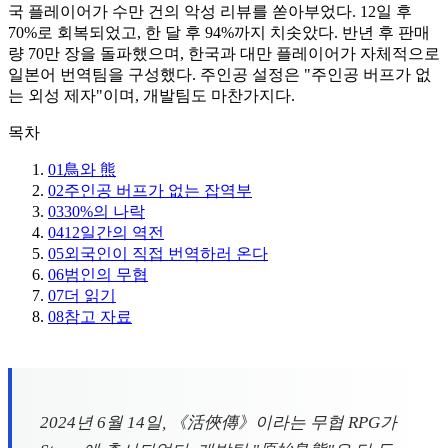
국 플레이어가 수만 건의 악성 리뷰를 쏟아부었다. 12일 후
70%로 회복되었고, 한 달 후 94%까지 치솟았다. 반년 후 판매
량 70만 장을 돌파했으며, 한국과 대만 플레이어가 자체적으로
일본어 번역팀을 구성했다. 주인공 설정은 "주인공 버프가 없
는 외성 제자"이며, 개발팀도 마찬가지다.
목차
01
鳥와 熊
02
주인공 버프가 없는 잡역부
03
30%의 나락
04
12일간의 역전
05
외국인이 직접 번역하러 온다
06
범인의 무협
07
더 읽기
08
참고 자료
2024년 6월 14일, 《活俠傳》이라는 무협 RPG가