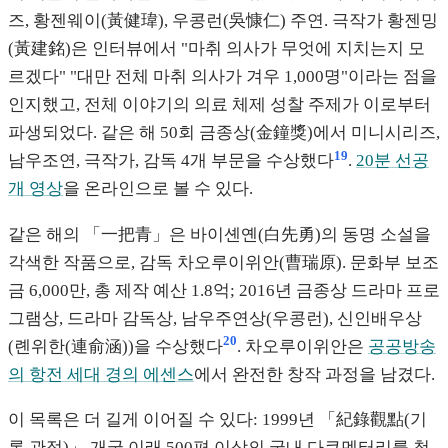
즈, 황젠웨이(黃健瑋), 우콩런(吳慷仁) 주연. 극작가 황젠밍
(黃建銘)은 인터뷰에서 "마취 의사가 무엇에 지치는지 모
르겠다" "대만 전체 마취 의사가 겨우 1,000명"이라는 점을
인지했고, 전체 이야기의 의료 체제 성찰 주제가 이로부터
파생되었다. 같은 해 50회 금종상(金鐘獎)에서 미니시리즈,
19
남우조연, 극작가, 감독 4개 부문을 수상했다
.
20분 선공
개 영상
을 온라인으로 볼 수 있다.
같은 해의 「一把青」은 바이셴옌(白先勇)의 동명 소설을
각색한 작품으로, 감독 차오루이위안(曹瑞原). 문화부 보조
금 6,000만, 총 제작 예산 1.8억; 2016년 금종상 드라마 프로
그램상, 드라마 감독상, 남우주연상(우콩런), 신인배우상
20
(롄위한(連俞涵))을 수상했다
. 차오루이위안은
공공방송
의 항전 세대 경의 에센스
에서 완전한 창작 과정을 남겼다.
이 목록은 더 길게 이어질 수 있다: 1999년 「紀錄觀點(기
록 관점)」 개국 이래 500편 이상의 국내 다큐멘터리를 첫