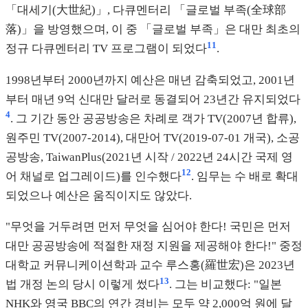
「대세기(大世紀)」, 다큐멘터리 「글로벌 부족(全球部
落)」을 방영했으며, 이 중 「글로벌 부족」은 대만 최초의
11
정규 다큐멘터리 TV 프로그램이 되었다
.
1998년부터 2000년까지 예산은 매년 감축되었고, 2001년
부터 매년 9억 신대만 달러로 동결되어 23년간 유지되었다
4
. 그 기간 동안 공공방송은 차례로 객가 TV(2007년 합류),
원주민 TV(2007-2014), 대만어 TV(2019-07-01 개국), 소공
공방송, TaiwanPlus(2021년 시작 / 2022년 24시간 국제 영
12
어 채널로 업그레이드)를 인수했다
. 임무는 수 배로 확대
되었으나 예산은 움직이지도 않았다.
"무엇을 거두려면 먼저 무엇을 심어야 한다! 국민은 먼저
대만 공공방송에 적절한 재정 지원을 제공해야 한다!" 중정
대학교 커뮤니케이션학과 교수 루스홍(羅世宏)은 2023년
13
법 개정 논의 당시 이렇게 썼다
. 그는 비교했다: "일본
NHK와 영국 BBC의 연간 경비는 모두 약 2,000억 원에 달