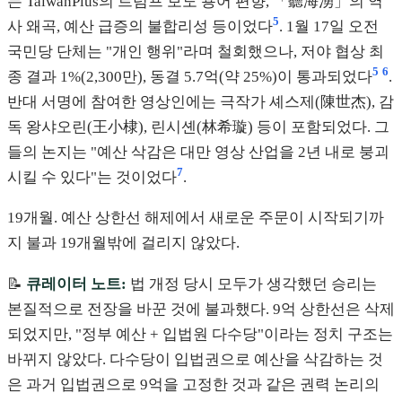
는 TaiwanPlus의 트럼프 보도 용어 편향, 「聽海湧」의 역
5
사 왜곡, 예산 급증의 불합리성 등이었다
. 1월 17일 오전
국민당 단체는 "개인 행위"라며 철회했으나, 저야 협상 최
5
6
종 결과 1%(2,300만), 동결 5.7억(약 25%)이 통과되었다
.
반대 서명에 참여한 영상인에는 극작가 셰스제(陳世杰), 감
독 왕샤오린(王小棣), 린시셴(林希璇) 등이 포함되었다. 그
들의 논지는 "예산 삭감은 대만 영상 산업을 2년 내로 붕괴
7
시킬 수 있다"는 것이었다
.
19개월. 예산 상한선 해제에서 새로운 주문이 시작되기까
지 불과 19개월밖에 걸리지 않았다.
📝
큐레이터 노트:
법 개정 당시 모두가 생각했던 승리는
본질적으로 전장을 바꾼 것에 불과했다. 9억 상한선은 삭제
되었지만, "정부 예산 + 입법원 다수당"이라는 정치 구조는
바뀌지 않았다. 다수당이 입법권으로 예산을 삭감하는 것
은 과거 입법권으로 9억을 고정한 것과 같은 권력 논리의