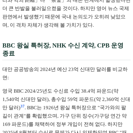
리와 악의 距離」나 「茶金」의 대본 단계에서 발생했다면
더 큰 반발을 불러일으켰을 것이다. 하지만 영어 뉴스 국제
판면에서 발생했기 때문에 국내 논의도가 오히려 낮았으
며, 이 격차 자체가 생각해 볼 가치가 있다.
BBC 왕실 특허장, NHK 수신 계약, CPB 운영
종료
대만 공공방송의 2024년 예산 23억 신대만 달러를 비교하
면:
영국 BBC 2024/25년도 수신료 수입 38.4억 파운드(약
1,540억 신대만 달러), 총수입 59억 파운드(약 2,360억 신대
37
만 달러)
. BBC는 1926년 왕실 특허장으로 "국가와의 팔
길이 관계"를 확립했으며, 가구 단위 징수(가구당 연간 약
169 파운드)를 채택하여 정부 개입이 전혀 없다. 하지만
2025년 8월부터 수신료 문제가 다시 의제화되며 BBC "재