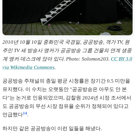
2010년 10월 10일 중화민국 국경일, 공공방송, 객가 TV, 원
주민 TV 세 방송사 앵커가 공공방송 그룹 건물의 연계 생중
계 앵커 데스크에 앉아 있다. Photo: Solomon203.
CC BY 3.0
via Wikimedia Commons
.
공공방송 주채널의 종일 평균 시청률은 장기간 0.5 미만을
유지했다. 이 수치는 오랫동안 "공공방송은 아무도 안 본
다"는 논거로 인용되었으며, 감찰원 2024년 시정 조서에서
도 공공방송의 무선 시장 점유율 순위가 정체되어 있다고
14
언급했다
.
하지만 같은 공공방송이 이런 일들을 해냈다.