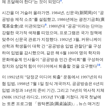
8
체 조달해야 한다"는 것이 되었다
.
시간을 더 거슬러 올라가면. 1984년, 신문국(新聞局)이 "공
공방송 제작 소조"를 설립했고, 1986년에는 광전기금회(廣
9
電基金會)로 이관되었다
. 1980년대 "공공"이라는 단어는
강렬한 국가적 색채를 띠었으며, 프로그램은 국가 정책에
맞추어 신문국 관료가 지정했다. 1992년 3월, 커뮤니케이
션학과 학생들이 대학 간 "공공방송 입법 관찰단"을 구성
하여 입법을 감시했으며, 같은 해 6월 100여 명의 학자와
문화예술계 인사들이 "공공방송 민간 준비회"를 구성하여
10
정치와 상업적 힘이 미디어에서 퇴출할 것을 요구했다
.
이 1992년의 "당정군 미디어 퇴출" 운동에서 1997년의 타
협 입법, 1998년 7월 1일 정식 개국까지, 공공방송은 6년의
입법 과정과 14년의 준비 기간, 그리고 74년의 역사적 지체
(NHK 1925년 라디오, 1953년 TV)를 거쳤다. 개국 첫날에
는 토론 프로그램 「원탁론談(圓桌論談)」, 뉴스 매거진