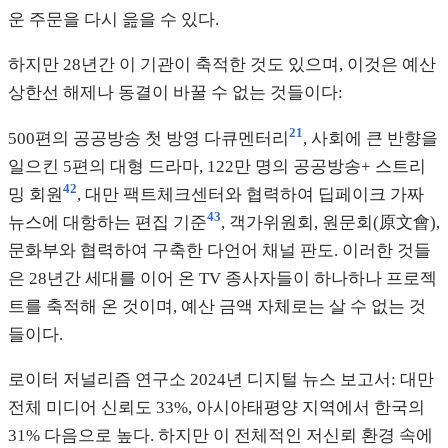
운 주문을 다시 읊을 수 있다.
하지만 28년간 이 기관이 축적한 것도 있으며, 이것은 예산
상한선 해제나 동결이 바꿀 수 없는 것들이다:
21
500편의 공공방송 첫 방영 다큐멘터리
, 사회에 큰 반향을
일으킨 5편의 대형 드라마, 122만 명의 공공방송+ 스트리
42
밍 회원
, 대만 팩트체크센터와 협력하여 딥페이크 가짜
43
뉴스에 대항하는 편집 기준
, 객가위원회, 원문회(原文會),
문화부와 협력하여 구축한 다언어 채널 판도. 이러한 것들
은 28년간 세대를 이어 온 TV 종사자들이 하나하나 프로젝
트를 축적해 온 것이며, 예산 금액 자체로는 살 수 없는 것
들이다.
로이터 저널리즘 연구소 2024년 디지털 뉴스 보고서: 대만
전체 미디어 신뢰도 33%, 아시아태평양 지역에서 한국의
31% 다음으로 높다. 하지만 이 전체적인 저신뢰 환경 속에