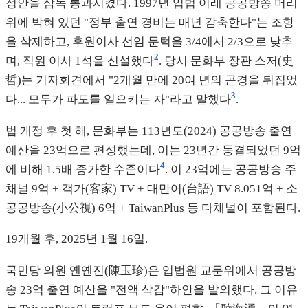
정안을 삼독 통과시켰다. 1997년 입법 이래 공공방송 머리
위에 박혀 있던 "정부 출연 경비는 매년 감축한다"는 조항
을 삭제하고, 후원이사 선임 문턱을 3/4에서 2/3으로 낮추
2
며, 직원 이사 1석을 신설했다
. 당시 문화부 장관 스저(史
哲)는 기자회견에서 "2개월 만에 20여 년의 곤경을 뒤집었
3
다... 모두가 파도를 일으키는 자"라고 말했다
.
법 개정 후 첫 해, 문화부는 113년도(2024) 공공방송 출연
예산을 23억으로 편성했는데, 이는 23년간 동결되었던 9억
4
에 비해 1.5배 증가한 수준이다
. 이 23억에는 공공방송 주
채널 9억 + 객가(客家) TV + 대만어(台語) TV 8.051억 + 소
공공방송(小公視) 6억 + TaiwanPlus 등 다채널이 포함된다.
19개월 후, 2025년 1월 16일.
국민당 의원 옌옌진(陳玉珍)은 입법원 교문위에서 공공방
송 23억 출연 예산을 "전액 삭감"하안을 발의했다. 그 이유