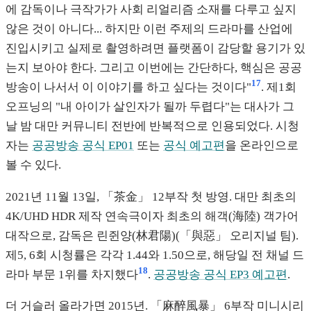
에 감독이나 극작가가 사회 리얼리즘 소재를 다루고 싶지
않은 것이 아니다... 하지만 이런 주제의 드라마를 산업에
진입시키고 실제로 촬영하려면 플랫폼이 감당할 용기가 있
는지 보아야 한다. 그리고 이번에는 간단하다, 핵심은 공공
17
방송이 나서서 이 이야기를 하고 싶다는 것이다"
. 제1회
오프닝의 "내 아이가 살인자가 될까 두렵다"는 대사가 그
날 밤 대만 커뮤니티 전반에 반복적으로 인용되었다. 시청
자는
공공방송 공식 EP01
또는
공식 예고편
을 온라인으로
볼 수 있다.
2021년 11월 13일, 「茶金」 12부작 첫 방영. 대만 최초의
4K/UHD HDR 제작 연속극이자 최초의 해객(海陸) 객가어
대작으로, 감독은 린쥔양(林君陽)(「與惡」 오리지널 팀).
제5, 6회 시청률은 각각 1.44와 1.50으로, 해당일 전 채널 드
18
라마 부문 1위를 차지했다
.
공공방송 공식 EP3 예고편
.
더 거슬러 올라가면 2015년. 「麻醉風暴」 6부작 미니시리