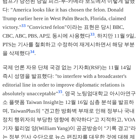
럼프가 당선된 당일 피스-투-카메라 보도에서 이렇게 말했
다: "America looks like it has chosen the felon. Donald
Trump earlier here in West Palm Beach, Florida, claimed
33
victory."
"Convicted felon"이라는 표현은 당시 BBC,
33
CBC, ABC, PBS, AP도 동시에 사용했다
. 하지만 11월 9일,
PTS는 기사를 철회하고 수정하여 재게시하면서 해당 부분
34
을 삭제했다
.
국제 언론 자유 단체 국경 없는 기자회(RSF)는 11월 14일
즉시 성명을 발표했다: "to interfere with a broadcaster's
editorial line in order to improve diplomatic relations is
35
absolutely unacceptable"
. 영국 노팅엄대학교 아시아연구
소 플랫폼 Taiwan Insight는 12월 16일 심층 분석을 발표하
며, TaiwanPlus의 "견고한 방화벽 부재로 인해 정부나 국내
정치 행위자의 부당한 영향에 취약하다"고 지적하고, VOA
기자 윌리엄 양(William Yang)이 공공방송이 "기록 경고"라
는 정부 인사 수단으로 뉴스 편집자를 대우한 것에 대해 제