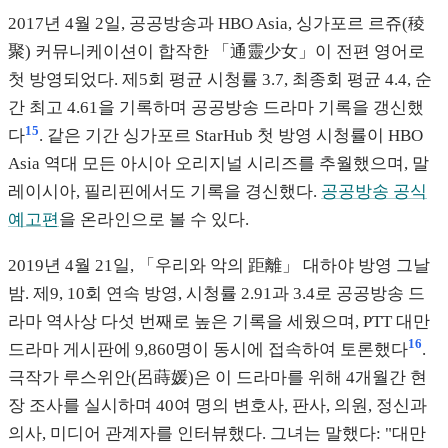
2017년 4월 2일, 공공방송과 HBO Asia, 싱가포르 르쥬(稜
聚) 커뮤니케이션이 합작한 「通靈少女」이 전편 영어로
첫 방영되었다. 제5회 평균 시청률 3.7, 최종회 평균 4.4, 순
간 최고 4.61을 기록하며 공공방송 드라마 기록을 갱신했
15
다
. 같은 기간 싱가포르 StarHub 첫 방영 시청률이 HBO
Asia 역대 모든 아시아 오리지널 시리즈를 추월했으며, 말
레이시아, 필리핀에서도 기록을 경신했다.
공공방송 공식
예고편
을 온라인으로 볼 수 있다.
2019년 4월 21일, 「우리와 악의 距離」 대하야 방영 그날
밤. 제9, 10회 연속 방영, 시청률 2.91과 3.4로 공공방송 드
라마 역사상 다섯 번째로 높은 기록을 세웠으며, PTT 대만
16
드라마 게시판에 9,860명이 동시에 접속하여 토론했다
.
극작가 루스위안(呂蒔媛)은 이 드라마를 위해 4개월간 현
장 조사를 실시하며 40여 명의 변호사, 판사, 의원, 정신과
의사, 미디어 관계자를 인터뷰했다. 그녀는 말했다: "대만