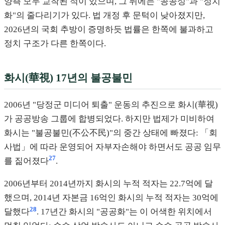
양측 모두 교착된 적이 있으며, 그 뒤에는 "공공성"과 "정치
화"의 줄다리기가 있다. 법 개정 후 문턱이 낮아졌지만,
2026년의 국회 추방이 증명하듯 법률은 한쪽에 불과하고
정치 구조가 다른 한쪽이다.
화시(華視) 17년의 불공불민
2006년 "당정군 미디어 퇴출" 운동의 추진으로 화시(華視)
가 공공방송 그룹에 합병되었다. 하지만 법제가 미비하여
화시는 "불공불민(不公不民)"의 중간 상태에 빠졌다: 「회
사법」에 따라 운영되어 자부자손해야 하면서도 공공 임무
27
를 짊어졌다
.
2006년부터 2014년까지 화시의 누적 적자는 22.7억에 달
했으며, 2014년 자본금 16억인 화시의 누적 적자는 30억에
28
달했다
. 17년간 화시의 "공공화"는 이 어색한 위치에서