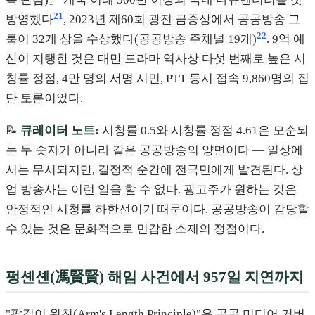
21
방영했다
, 2023년 제60회 광전 금종상에서 공공방송 그
22
룹이 32개 상을 수상했다(공공방송 주채널 19개)
. 9억 예
산이 지탱한 것은 대만 드라마 역사상 다섯 번째로 높은 시
청률 정점, 4만 명의 서명 시민, PTT 동시 접속 9,860명의 집
단 토론이었다.
📝
큐레이터 노트:
시청률 0.5와 시청률 정점 4.61은 모순되
는 두 숫자가 아니라 같은 공공방송의 양면이다 — 일상에
서는 무시되지만, 결정적 순간에 전국민에게 발견된다. 상
업 방송사는 이런 일을 할 수 없다. 광고주가 원하는 것은
안정적인 시청률 하한선이기 때문이다. 공공방송이 감당할
수 있는 것은 문화적으로 민감한 소재의 정점이다.
펑셴셴(馮賢賢) 해임 사건에서 957일 지연까지
"팔길이 원칙(Arm's Length Principle)"은 공공 미디어 거버