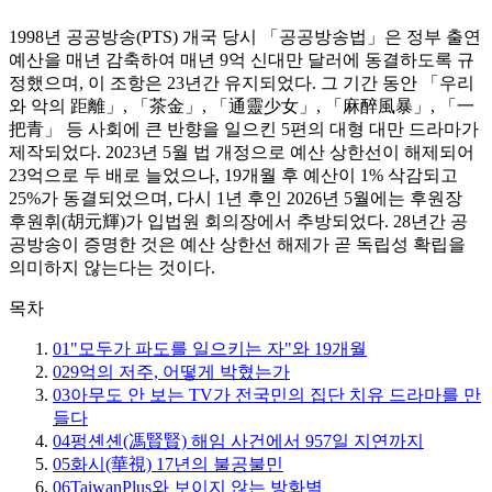
1998년 공공방송(PTS) 개국 당시 「공공방송법」은 정부 출연
예산을 매년 감축하여 매년 9억 신대만 달러에 동결하도록 규
정했으며, 이 조항은 23년간 유지되었다. 그 기간 동안 「우리
와 악의 距離」, 「茶金」, 「通靈少女」, 「麻醉風暴」, 「一
把青」 등 사회에 큰 반향을 일으킨 5편의 대형 대만 드라마가
제작되었다. 2023년 5월 법 개정으로 예산 상한선이 해제되어
23억으로 두 배로 늘었으나, 19개월 후 예산이 1% 삭감되고
25%가 동결되었으며, 다시 1년 후인 2026년 5월에는 후원장
후원휘(胡元輝)가 입법원 회의장에서 추방되었다. 28년간 공
공방송이 증명한 것은 예산 상한선 해제가 곧 독립성 확립을
의미하지 않는다는 것이다.
목차
01
"모두가 파도를 일으키는 자"와 19개월
02
9억의 저주, 어떻게 박혔는가
03
아무도 안 보는 TV가 전국민의 집단 치유 드라마를 만
들다
04
펑셴셴(馮賢賢) 해임 사건에서 957일 지연까지
05
화시(華視) 17년의 불공불민
06
TaiwanPlus와 보이지 않는 방화벽