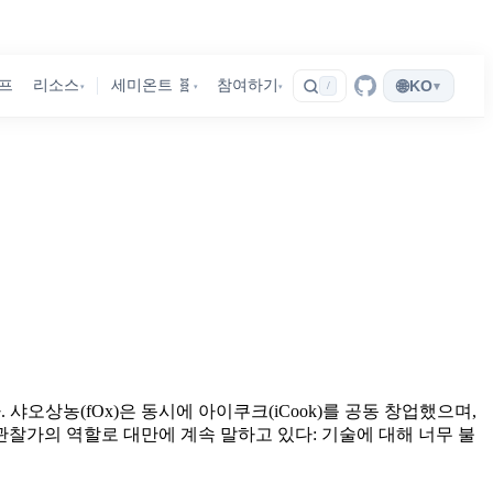
🌐
프
리소스
세미온트 🧬
참여하기
KO
▾
/
▾
▾
▾
샤오상농(fOx)은 동시에 아이쿠크(iCook)를 공동 창업했으며,
관찰가의 역할로 대만에 계속 말하고 있다: 기술에 대해 너무 불