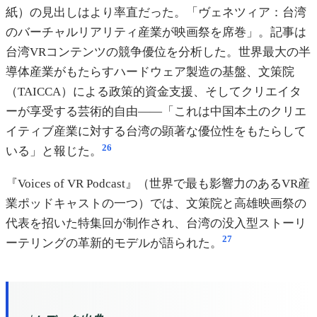
紙）の見出しはより率直だった。「ヴェネツィア：台湾
のバーチャルリアリティ産業が映画祭を席巻」。記事は
台湾VRコンテンツの競争優位を分析した。世界最大の半
導体産業がもたらすハードウェア製造の基盤、文策院
（TAICCA）による政策的資金支援、そしてクリエイタ
ーが享受する芸術的自由——「これは中国本土のクリエ
イティブ産業に対する台湾の顕著な優位性をもたらして
26
いる」と報じた。
『Voices of VR Podcast』（世界で最も影響力のあるVR産
業ポッドキャストの一つ）では、文策院と高雄映画祭の
代表を招いた特集回が制作され、台湾の没入型ストーリ
27
ーテリングの革新的モデルが語られた。