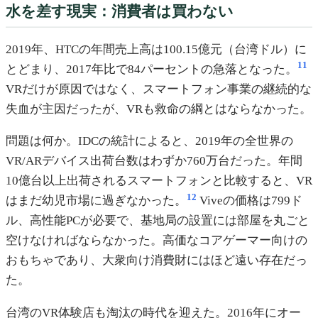
水を差す現実：消費者は買わない
2019年、HTCの年間売上高は100.15億元（台湾ドル）に
11
とどまり、2017年比で84パーセントの急落となった。
VRだけが原因ではなく、スマートフォン事業の継続的な
失血が主因だったが、VRも救命の綱とはならなかった。
問題は何か。IDCの統計によると、2019年の全世界の
VR/ARデバイス出荷台数はわずか760万台だった。年間
10億台以上出荷されるスマートフォンと比較すると、VR
12
はまだ幼児市場に過ぎなかった。
Viveの価格は799ド
ル、高性能PCが必要で、基地局の設置には部屋を丸ごと
空けなければならなかった。高価なコアゲーマー向けの
おもちゃであり、大衆向け消費財にはほど遠い存在だっ
た。
台湾のVR体験店も淘汰の時代を迎えた。2016年にオー