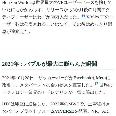
Horizon Worldsは世界最大のVRユーザーベースを擁して
いたにもかかわらず、リリースから3か月後の月間アク
16
ティブユーザーはわずか30万人だった。
XRSPACEのユ
ーザー数は公表されることはなく、その後はめっきり消
息が途絶えた。
2021年：バブルが最大に膨らんだ瞬間
2021年10月28日、ザッカーバーグがFacebookを
Meta
に
17
改名し、メタバースへの全力参入を宣言した。
世界の
テクノロジー業界のアドレナリンが一気に噴出した。
HTCは即座に追従した。2022年のMWCで、王雪紅はメ
タバースプラットフォーム
VIVERSE
を発表。VR、AR、