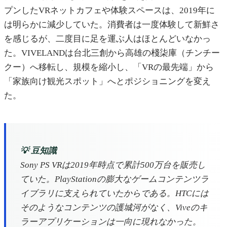
プンしたVRネットカフェや体験スペースは、2019年に
は明らかに減少していた。消費者は一度体験して新鮮さ
を感じるが、二度目に足を運ぶ人はほとんどいなかっ
た。VIVELANDは台北三創から高雄の棧柒庫（チンチー
クー）へ移転し、規模を縮小し、「VRの最先端」から
「家族向け観光スポット」へとポジショニングを変え
た。
💡 豆知識
Sony PS VRは2019年時点で累計500万台を販売し
ていた。PlayStationの膨大なゲームコンテンツラ
イブラリに支えられていたからである。HTCには
そのようなコンテンツの護城河がなく、Viveのキ
ラーアプリケーションは一向に現れなかった。