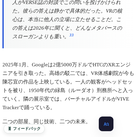
人がVERSE誌の対談でこの問いを投げかけられ
た。彼らの答えは静かで具体的だった。VRの核
心は、本当に他人の立場に立たせることだ。こ
の答えは2026年に聞くと、どんなメタバースの
33
スローガンよりも重い。
2025年1月、Googleは2億5000万ドルでHTCのXRエンジ
ニアを引き取った。高雄の駁二では、VR体感劇院が今も
陳芯宜の作品を上映している。一人の観客がヘッドセッ
トを被り、1950年代の緑島（ルーダオ）刑務所へと入っ
ていく。隣の展示室では、バーチャルアイドルがVIVE
Trackerで踊っている。
二つの部屋、同じ技術、二つの未来。
🧬 フィードバック