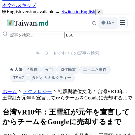
本文へスキップ
🌐 English version available →
Switch to English
✕
Taiwan
.md
☰
🌐
JA
▾
ESC
キーワードですべての記事を検索
半導体
夜市
原住民族
二・二八事件
🔥 人気
タピオカミルクティー
TSMC
ホーム
テクノロジー
社群與數位文化
台湾VR10年：
王雪紅が元年を宣言してからチームをGoogleに売却するまで
台湾VR10年：王雪紅が元年を宣言して
からチームをGoogleに売却するまで