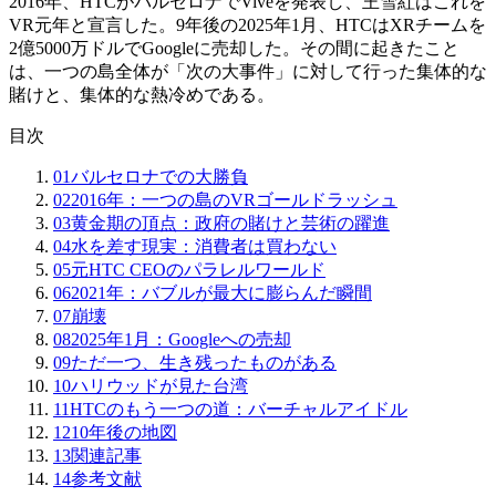
2016年、HTCがバルセロナでViveを発表し、王雪紅はこれを
VR元年と宣言した。9年後の2025年1月、HTCはXRチームを
2億5000万ドルでGoogleに売却した。その間に起きたこと
は、一つの島全体が「次の大事件」に対して行った集体的な
賭けと、集体的な熱冷めである。
目次
01
バルセロナでの大勝負
02
2016年：一つの島のVRゴールドラッシュ
03
黄金期の頂点：政府の賭けと芸術の躍進
04
水を差す現実：消費者は買わない
05
元HTC CEOのパラレルワールド
06
2021年：バブルが最大に膨らんだ瞬間
07
崩壊
08
2025年1月：Googleへの売却
09
ただ一つ、生き残ったものがある
10
ハリウッドが見た台湾
11
HTCのもう一つの道：バーチャルアイドル
12
10年後の地図
13
関連記事
14
参考文献