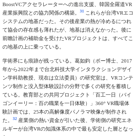
BoostVCアクセラレーターへの進出支援、韓国全羅道VR
31
産業振興院との協力関係の構築。
これらが台湾VRエコ
システムの地基だった。その後産業の熱が冷めるにつれ
て協会の存在感も薄れたが、地基は消えなかった。後に
前瞻計画の補助金を受けたVRプロジェクトは、すべてこ
の地基の上に乗っている。
学術界にも痕跡が残っている。葛如鈞（ボー博士、2017
年から2022年まで台北科技大学インタラクションデザイ
ン学科助教授、現在は立法委員）の研究室は、VRコンテ
ンツ制作と没入型体験設計の分野で多くの研究を蓄積し
ている。教育部との共同プロジェクト「百工一日（バイ
ゴンイーリー：百の職業を一日体験）」360° VR職場体
験計画では、25本の高解像度パノラマ映像が制作され
32
た。
産業側の熱い資金が引いた後、学術側の研究エネ
ルギーが台湾VRの知識体系の中で最も安定した層となっ