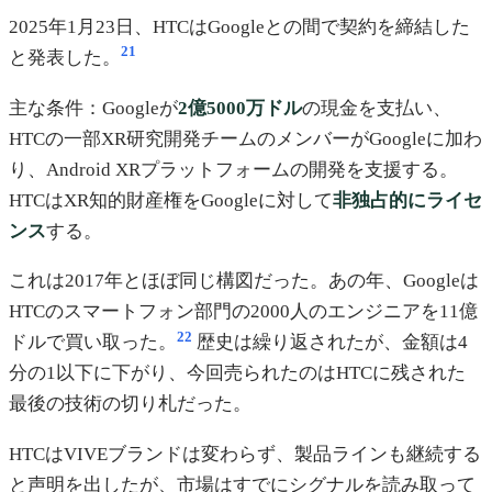
2025年1月23日、HTCはGoogleとの間で契約を締結した
21
と発表した。
主な条件：Googleが
2億5000万ドル
の現金を支払い、
HTCの一部XR研究開発チームのメンバーがGoogleに加わ
り、Android XRプラットフォームの開発を支援する。
HTCはXR知的財産権をGoogleに対して
非独占的にライセ
ンス
する。
これは2017年とほぼ同じ構図だった。あの年、Googleは
HTCのスマートフォン部門の2000人のエンジニアを11億
22
ドルで買い取った。
歴史は繰り返されたが、金額は4
分の1以下に下がり、今回売られたのはHTCに残された
最後の技術の切り札だった。
HTCはVIVEブランドは変わらず、製品ラインも継続する
と声明を出したが、市場はすでにシグナルを読み取って