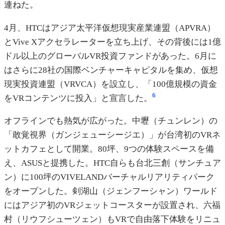
連ねた。
4月、HTCはアジア太平洋仮想現実産業連盟（APVRA）
とVive Xアクセラレーターを立ち上げ、その背後には1億
ドル以上のグローバルVR投資ファンドがあった。6月に
はさらに28社の国際ベンチャーキャピタルを集め、仮想
現実投資連盟（VRVCA）を設立し、「100億規模の資金
6
をVRコンテンツに投入」と宣言した。
オフラインでも熱気が広がった。中壢（チュンレン）の
「敢覚視界（ガンジェューシージエ）」が台湾初のVRネ
ットカフェとして開業。80坪、9つの体験スペースを備
え、ASUSと提携した。HTC自らも台北三創（サンチュア
ン）に100坪のVIVELANDバーチャルリアリティパーク
をオープンした。剣湖山（ジェンフーシャン）ワールド
にはアジア初のVRジェットコースターが設置され、六福
村（リウフシューツェン）もVRで自由落下体験をリニュ