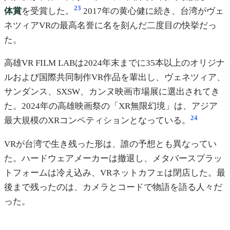
23
体賞
を受賞した。
2017年の黄心健に続き、台湾がヴェ
ネツィアVRの最高名誉に名を刻んだ二度目の快挙だっ
た。
高雄VR FILM LABは2024年末までに35本以上のオリジナ
ルおよび国際共同制作VR作品を輩出し、ヴェネツィア、
サンダンス、SXSW、カンヌ映画市場展に選出されてき
た。2024年の高雄映画祭の「XR無限幻境」は、アジア
24
最大規模のXRコンペティションとなっている。
VRが台湾で生き残った形は、誰の予想とも異なってい
た。ハードウェアメーカーは撤退し、メタバースプラッ
トフォームは冷え込み、VRネットカフェは閉店した。最
後まで残ったのは、カメラとコードで物語を語る人々だ
った。