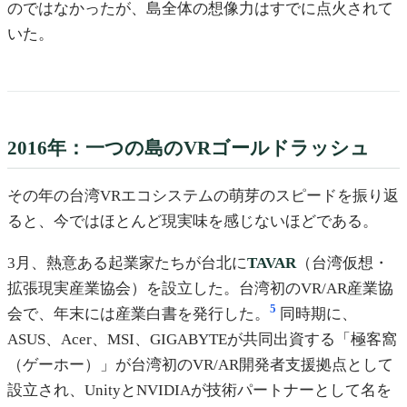
のではなかったが、島全体の想像力はすでに点火されて
いた。
2016年：一つの島のVRゴールドラッシュ
その年の台湾VRエコシステムの萌芽のスピードを振り返
ると、今ではほとんど現実味を感じないほどである。
3月、熱意ある起業家たちが台北に
TAVAR
（台湾仮想・
拡張現実産業協会）を設立した。台湾初のVR/AR産業協
5
会で、年末には産業白書を発行した。
同時期に、
ASUS、Acer、MSI、GIGABYTEが共同出資する「極客窩
（ゲーホー）」が台湾初のVR/AR開発者支援拠点として
設立され、UnityとNVIDIAが技術パートナーとして名を