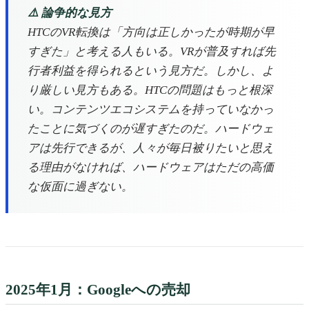
⚠️ 論争的な見方
HTCのVR転換は「方向は正しかったが時期が早
すぎた」と考える人もいる。VRが普及すれば先
行者利益を得られるという見方だ。しかし、よ
り厳しい見方もある。HTCの問題はもっと根深
い。コンテンツエコシステムを持っていなかっ
たことに気づくのが遅すぎたのだ。ハードウェ
アは先行できるが、人々が毎日被りたいと思え
る理由がなければ、ハードウェアはただの高価
な仮面に過ぎない。
2025年1月：Googleへの売却