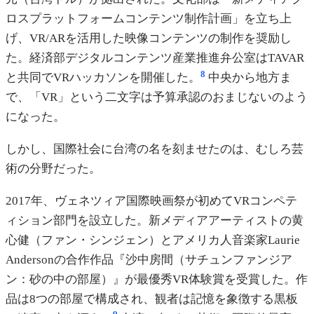
ロスプラットフォームコンテンツ制作計画」を立ち上
げ、VR/ARを活用した映像コンテンツの制作を奨励し
た。経済部デジタルコンテンツ産業推進弁公室はTAVAR
8
と共同でVRハッカソンを開催した。
中央から地方ま
で、「VR」という二文字は予算承認のおまじないのよう
になった。
しかし、国際社会に台湾の名を刻ませたのは、むしろ芸
術の分野だった。
2017年、ヴェネツィア国際映画祭が初めてVRコンペテ
ィション部門を設立した。新メディアアーティストの黄
心健（ファン・シンジェン）とアメリカ人音楽家Laurie
Andersonの合作作品『沙中房間（サチュンファンジア
ン：砂の中の部屋）』が最優秀VR体験賞を受賞した。作
品は8つの部屋で構成され、観者は記憶を象徴する黒板