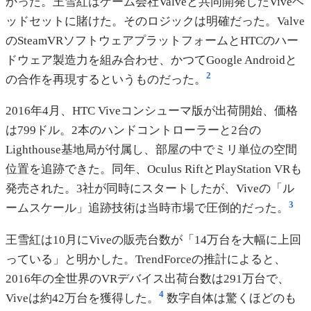
かった。王雪紅はゲーム会社Valveと共同開発したViveヘ
ッドセットに賭けた。そのロジックは明確だった。Valve
のSteamVRソフトウェアプラットフォームとHTCのハー
ドウェア製造力を組み合わせ、かつてGoogle Androidと
2
の合作を再現するというものだった。
2016年4月、HTC Viveコンシューマ版が出荷開始、価格
は799ドル。2本のハンドコントローラーと2台の
Lighthouse基地局が付属し、部屋の中でミリ単位の空間
位置を追跡できた。同年、Oculus RiftとPlayStation VRも
発売された。3社が同時にスタートしたが、Viveの「ル
3
ームスケール」追跡技術は当時市場で圧倒的だった。
王雪紅は10月にViveの販売台数が「14万台を大幅に上回
っている」と明かした。TrendForceの推計によると、
2016年の全世界のVRデバイス出荷台数は291万台で、
4
Viveは約42万台を獲得した。
数字自体は驚くほどのも