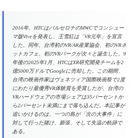
2016年、HTCはバルセロナのMWCでコンシュー
マ版Viveを発表し、王雪紅は「VR元年」を宣言
した。同年、台湾初のVR/AR産業協会、初のVRネ
ットカフェ、初のVRパークが次々と誕生した。9
年後の2025年1月、HTCはXR研究開発チームを2
億5000万ドルでGoogleに売却した。この期間、
台湾の映画作家はヴェネツィア国際映画祭で2度
にわたり最優秀VR体験賞を受賞したが、台湾の
VRハードウェアの市場シェアは35パーセントか
ら2パーセント未満にまで落ち込んだ。本記事が
追いかけるのは、一つの島が「次の大事件」に
対して行った賭け、膨張、そして失温の軌跡で
ある。