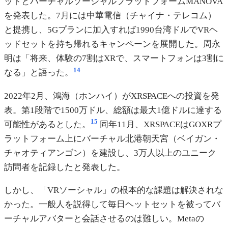
ットとバーチャルソーシャルプラットフォームMANOVA
を発表した。7月には中華電信（チャイナ・テレコム）
と提携し、5Gプランに加入すれば1990台湾ドルでVRヘ
ッドセットを持ち帰れるキャンペーンを展開した。周永
明は「将来、体験の7割はXRで、スマートフォンは3割に
14
なる」と語った。
2022年2月、鴻海（ホンハイ）がXRSPACEへの投資を発
表。第1段階で1500万ドル、総額は最大1億ドルに達する
15
可能性があるとした。
同年11月、XRSPACEはGOXRプ
ラットフォーム上にバーチャル北港朝天宮（ベイガン・
チャオティアンゴン）を建設し、3万人以上のユニーク
訪問者を記録したと発表した。
しかし、「VRソーシャル」の根本的な課題は解決されな
かった。一般人を説得して毎日ヘットセットを被ってバ
ーチャルアバターと会話させるのは難しい。Metaの