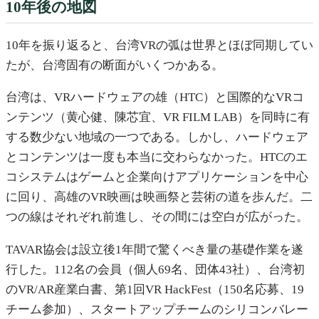
10年後の地図
10年を振り返ると、台湾VRの弧は世界とほぼ同期してい
たが、台湾固有の断面がいくつかある。
台湾は、VRハードウェアの雄（HTC）と国際的なVRコ
ンテンツ（黄心健、陳芯宜、VR FILM LAB）を同時に有
する数少ない地域の一つである。しかし、ハードウェア
とコンテンツは一度も本当に交わらなかった。HTCのエ
コシステムはゲームと企業向けアプリケーションを中心
に回り、高雄のVR映画は映画祭と芸術の道を歩んだ。二
つの線はそれぞれ前進し、その間には空白が広がった。
TAVAR協会は設立後1年間で驚くべき量の基礎作業を遂
行した。112名の会員（個人69名、団体43社）、台湾初
のVR/AR産業白書、第1回VR HackFest（150名応募、19
チーム参加）、スタートアップチームのシリコンバレー