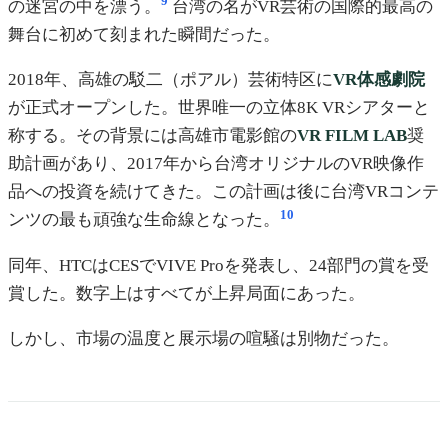
9
の迷宮の中を漂う。
台湾の名がVR芸術の国際的最高の
舞台に初めて刻まれた瞬間だった。
2018年、高雄の駁二（ポアル）芸術特区に
VR体感劇院
が正式オープンした。世界唯一の立体8K VRシアターと
称する。その背景には高雄市電影館の
VR FILM LAB
奨
助計画があり、2017年から台湾オリジナルのVR映像作
品への投資を続けてきた。この計画は後に台湾VRコンテ
10
ンツの最も頑強な生命線となった。
同年、HTCはCESでVIVE Proを発表し、24部門の賞を受
賞した。数字上はすべてが上昇局面にあった。
しかし、市場の温度と展示場の喧騒は別物だった。