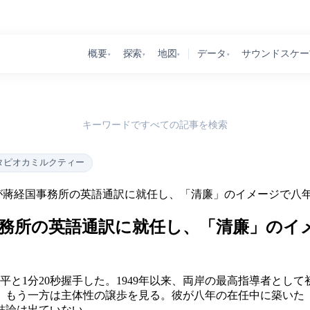
概要
探索
地図
データ
サウンドスケー
▾
▾
▾
▾
キーワードですべての記事を検索
タピオカミルクティー
蔣経国事務所の英語通訳に就任し、「清廉」のイメージで八年
務所の英語通訳に就任し、「清廉」のイ
習近平と1分20秒握手した。1949年以来、両岸の最高指導者と
、もう一方は主体性の譲歩を見る。彼が八年の在任中に築いた「
結論は出ていない。