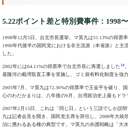
5.22ポイント差と特別費事件：1998
1998年12月5日、台北市長選挙。マ英九は51.13%の得票率
1990年代後半の国民党における非主流派（本省派）と
した。
10
2002年には64.11%の得票率で台北市長に再選しました
基隆河の截湾取直工事を実施し、ゴミ袋有料化制度を強力
2005年7月、マ英九は72.36%の得票率で王金平を破り
心のわだかまりは、八年後の9月、台湾政治史上最もドラ
2007年2月13日、これは「同じ日」という三語でし
九は記者会見を開き、国民党主席を辞任し、2008年大統
治に携わるある種の典型です。マ英九の弁護戦略は「大