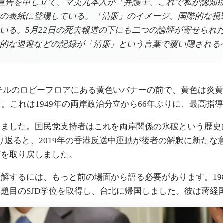
補助宣告を申し立て、マ英九本人が「弁護士、これで私が認
の表紙に登場している。「清廉」のイメージ、国際的な視
いる。5月22日の死去報道の下にも二つの論評が寄せられ
的な退避などの記録が「清廉」という言葉で覆い隠される
ラホテルのロビーフロアにある黄色いバナーの前で、黄色は
1
。これは1949年の両岸政治分立から66年ぶりに、最高
みました。国民党支持者はこれを両岸関係の氷破という歴史
り返ると、2019年の香港反送中運動が後者の解釈に新たな
声を取り戻しました。
解するには、もっと前の場面から語る必要があります。198
題目のSJD学位を取得し、台北に帰国しました。彼は蔣経