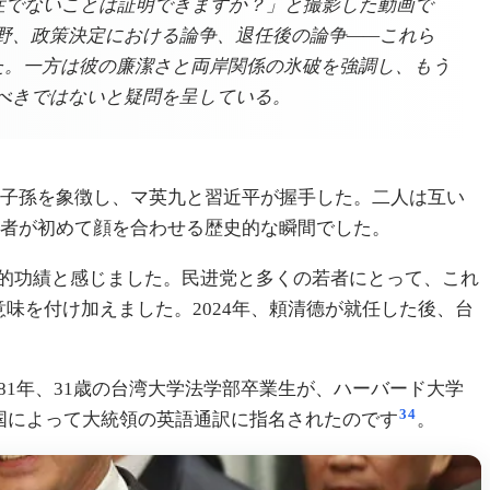
知症でないことは証明できますか？」と撮影した動画で
野、政策決定における論争、退任後の論争——これら
た。一方は彼の廉潔さと両岸関係の氷破を強調し、もう
べきではないと疑問を呈している。
炎黄子孫を象徴し、マ英九と習近平が握手した。二人は互い
指導者が初めて顔を合わせる歴史的な瞬間でした。
的功績と感じました。民进党と多くの若者にとって、これ
意味を付け加えました。2024年、頼清德が就任した後、台
1年、31歳の台湾大学法学部卒業生が、ハーバード大学
3
4
国によって大統領の英語通訳に指名されたのです
。