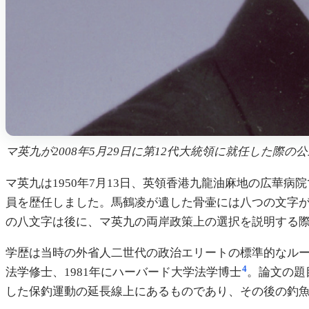
マ英九が2008年5月29日に第12代大統領に就任した際の
マ英九は1950年7月13日、英領香港九龍油麻地の広
員を歴任しました。馬鶴凌が遺した骨壷には八つの文字
の八文字は後に、マ英九の両岸政策上の選択を説明する
学歴は当時の外省人二世代の政治エリートの標準的なルート
4
法学修士、1981年にハーバード大学法学博士
。論文の題
した保釣運動の延長線上にあるものであり、その後の釣