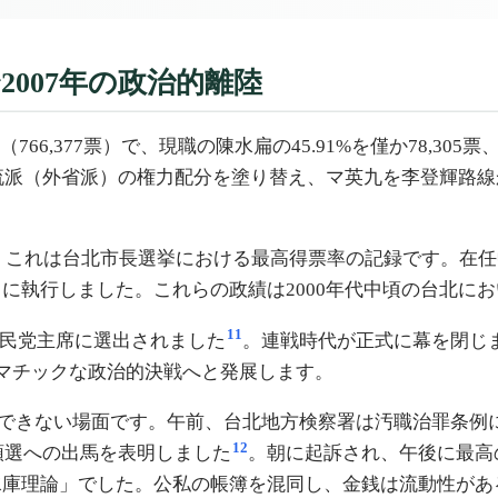
〜2007年の政治的離陸
（766,377票）で、現職の陳水扁の45.91%を僅か78,305
主流派（外省派）の権力配分を塗り替え、マ英九を李登輝路
。これは台北市長選挙における最高得票率の記録です。在任
に執行しました。これらの政績は2000年代中頃の台北に
11
、国民党主席に選出されました
。連戦時代が正式に幕を閉じ
マチックな政治的決戦へと発展します。
か説明できない場面です。午前、台北地方検察署は汚職治罪条
12
領選への出馬を表明しました
。朝に起訴され、午後に最高
水庫理論」でした。公私の帳簿を混同し、金銭は流動性があ