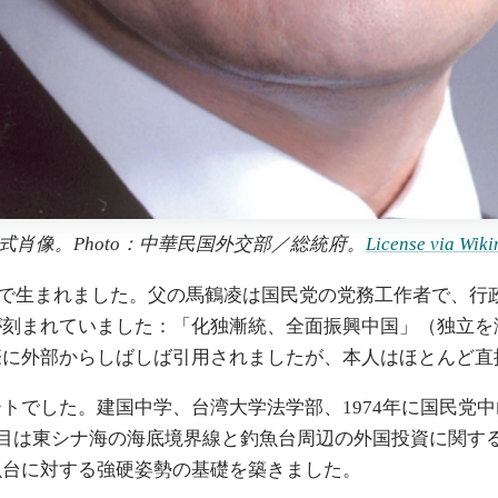
公式肖像。Photo：中華民国外交部／総統府。
License vi
華病院で生まれました。父の馬鶴凌は国民党の党務工作者で、
が刻まれていました：「化独漸統、全面振興中国」（独立を
際に外部からしばしば引用されましたが、本人はほとんど直
でした。建国中学、台湾大学法学部、1974年に国民党中
目は東シナ海の海底境界線と釣魚台周辺の外国投資に関す
魚台に対する強硬姿勢の基礎を築きました。