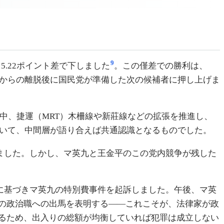
9
票、5.22ポイント差で下しました
。この僅差での勝利は、
線からの離脱後に国民党が準備した次の候補者に押し上げま
中、捷運（MRT）木柵線や新莊線などの拡張を推進し、
おいて、中間層が語り合えば共通認識となるものでした。
ました。しかし、マ英九と王金平のこの党内競争が残した
例に基づきマ英九の特別費事件を起訴しました。午後、マ英
の政治職への出馬を表明する——これこそが、法律家が政
るため、出入りの総額が均衡していれば犯罪は成立しない