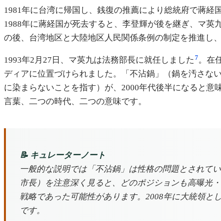
1981年に台湾に帰国し、銭復の推薦により総統府で蔣経
1988年に蔣経国が死去すると、李登輝が後を継ぎ、マ
の後、台湾地区と大陸地区人民関係条例の制定を推進し
7
1993年2月27日、マ英九は法務部長に就任しました
。在
ディアに位置づけられました。「不沾鍋」（鍋を汚さな
に染まらないことを指す）が、2000年代後半になると
言葉、二つの時代、二つの意味です。
📝 キュレーターノート
一般的な説明では「不沾鍋」は性格の問題とされていま
市長）を注意深く見ると、どのポジションも高曝光・
戦略であった可能性があります。2008年に大統領
です。