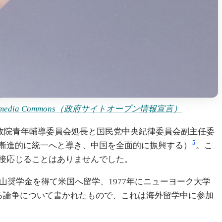
a Wikimedia Commons（政府サイトオープン情報宣言）
行政院青年輔導委員会処長と国民党中央紀律委員会副主任委
5
漸進的に統一へと導き、中国を全面的に振興する）
。こ
接応じることはありませんでした。
山奨学金を得て米国へ留学、1977年にニューヨーク大学
る論争について書かれたもので、これは海外留学中に参加