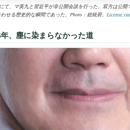
ルにて、マ英九と習近平が非公開会談を行った。双方は公開で
わせる歴史的な瞬間であった。Photo：総統府。
License vi
96年、塵に染まらなかった道