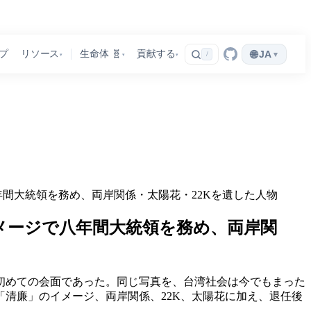
🌐
プ
リソース
生命体 🧬
貢献する
JA
▾
/
▾
▾
▾
間大統領を務め、両岸関係・太陽花・22Kを遺した人物
メージで八年間大統領を務め、両岸関
して初めての会面であった。同じ写真を、台湾社会は今でもまった
清廉」のイメージ、両岸関係、22K、太陽花に加え、退任後