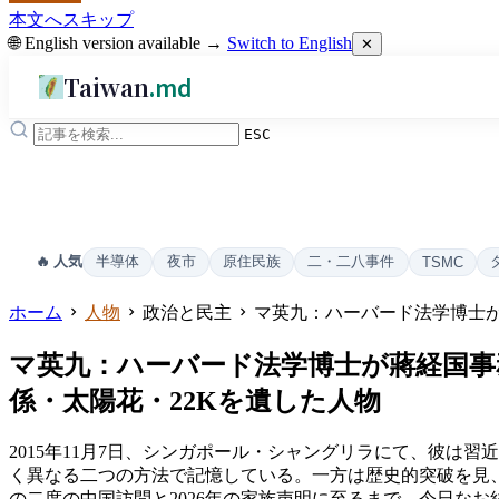
本文へスキップ
🌐 English version available →
Switch to English
✕
Taiwan
.md
ESC
半導体
夜市
原住民族
二・二八事件
🔥 人気
TSMC
ホーム
人物
政治と民主
マ英九：ハーバード法学博士が
マ英九：ハーバード法学博士が蔣経国事
係・太陽花・22Kを遺した人物
2015年11月7日、シンガポール・シャングリラにて、彼は
く異なる二つの方法で記憶している。一方は歴史的突破を見
の二度の中国訪問と2026年の家族声明に至るまで、今日なお