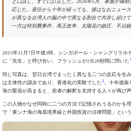
と口誤し、すぐに訂正した。2026年5月、家族が
応じた。退任から十年が経っても、彼はなおニュース
が異なる台湾人の脳の中で異なる割合で共存し続けて
一方は特別費事件、馬王政争、太陽花の鎮圧、不沾鍋
2015年11月7日午後3時、シンガポール・シャングリ
に「先生」と呼び合い、フラッシュが1分20秒間に閃いた
同じ写真は、翌日台湾でまったく異なる二つの反応を生
2
は主体性の譲歩であり、香港化の実験でした
。十年後振
海の緊張が高まると、前者の解釈を支持する人々が再び
この人物がなぜ同時に二つの方法で記憶されうるのかを理
で「東シナ海の海底境界線と外国投資の法律問題」という