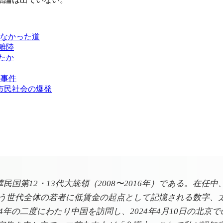
らなかった道
的離陸
たか
平事件
年市民社会の爆発
国第12・13代大統領（2008〜2016年）である。在任中、
という世代全体の若者に低賃金の起点として記憶される数字
2024年の二度にわたり中国を訪問し、2024年4月10日の