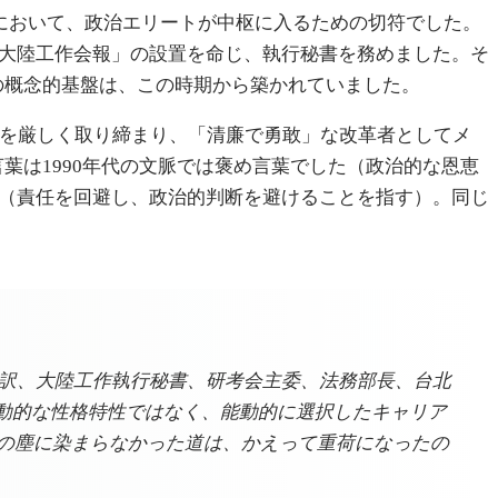
湾において、政治エリートが中枢に入るための切符でした。
院大陸工作会報」の設置を命じ、執行秘書を務めました。そ
の概念的基盤は、この時期から築かれていました。
を厳しく取り締まり、「清廉で勇敢」な改革者としてメ
言葉は1990年代の文脈では褒め言葉でした（政治的な恩恵
た（責任を回避し、政治的判断を避けることを指す）。同じ
の通訳、大陸工作執行秘書、研考会主委、法務部長、台北
動的な性格特性ではなく、能動的に選択したキャリア
この塵に染まらなかった道は、かえって重荷になったの