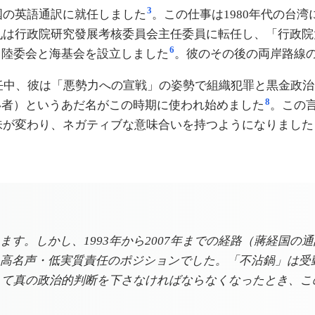
3
国の英語通訳に就任しました
。この仕事は1980年代の台
英九は行政院研究發展考核委員会主任委員に転任し、「行政
6
、陸委会と海基会を設立しました
。彼のその後の両岸路線
任中、彼は「悪勢力への宣戦」の姿勢で組織犯罪と黒金政治
8
い者）というあだ名がこの時期に使われ始めました
。この
意味が変わり、ネガティブな意味合いを持つようになりまし
す。しかし、1993年から2007年までの経路（蔣経国
高名声・低実質責任のポジションでした。「不沾鍋」は受
として真の政治的判断を下さなければならなくなったとき、