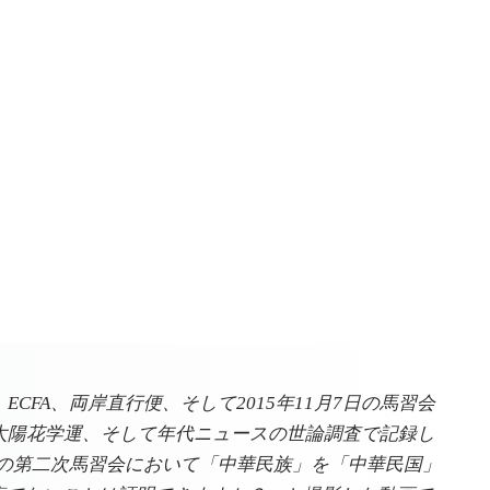
ECFA、両岸直行便、そして2015年11月7日の馬習会
、太陽花学運、そして年代ニュースの世論調査で記録し
北京での第二次馬習会において「中華民族」を「中華民国」