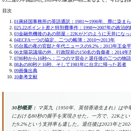
目次
01
蔣経国事務所の英語通訳：1981〜1996年、塵に染ま
02
5.22ポイント差と特別費事件：1998〜2007年の政治
03
金融危機後のあの部屋：22Kがどのように天井になっ
04
ECFA一つの協定、二つの帳簿：2010〜2013年
05
台風の夜の官邸と年代ニュースの9.2%：2013年王金
06
太陽花議場の外、行政院前の150名の負傷者：2014
07
80秒から16秒へ：二つのマ習会と退任後の二つの物語
08
あの80秒と16秒、そして1981年に台北に帰った若者
09
画像出典
10
参考文献
30秒概要：
マ英九（1950年、英領香港生まれ）は中華民
における80秒の握手を実現させた。一方で、22K
た9.2%という支持率も遺した。退任後は2023年と