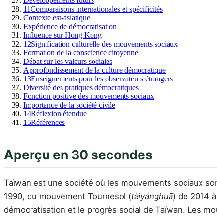
Développements futurs
11
Comparaisons internationales et spécificités
Contexte est-asiatique
Expérience de démocratisation
Influence sur Hong Kong
12
Signification culturelle des mouvements sociaux
Formation de la conscience citoyenne
Débat sur les valeurs sociales
Approfondissement de la culture démocratique
13
Enseignements pour les observateurs étrangers
Diversité des pratiques démocratiques
Fonction positive des mouvements sociaux
Importance de la société civile
14
Réflexion étendue
15
Références
Aperçu en 30 secondes
Taïwan est une société où les mouvements sociaux sont 
1990, du mouvement Tournesol (
tàiyánghuā
) de 2014 à
démocratisation et le progrès social de Taïwan. Les mou