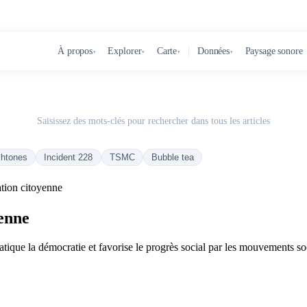
À propos
Explorer
Carte
Données
Paysage sonore
▾
▾
▾
▾
Saisissez des mots-clés pour rechercher dans tous les articles
chtones
Incident 228
TSMC
Bubble tea
tion citoyenne
yenne
que la démocratie et favorise le progrès social par les mouvements s