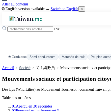
Aller au contenu
🌐 English version available →
Switch to English
✕
Taiwan
.md
ESC
🔥 Tendances
Semi-conducteurs
Marchés de nuit
Peuples auto
Accueil
Société
民主與政治
Mouvements sociaux et participa
Mouvements sociaux et participation cito
Des Lys (Wild Lilies) au Mouvement Tournesol : comment Taïwan prati
Table des matières
01
Aperçu en 30 secondes
02
Pourquoi est-ce important ?