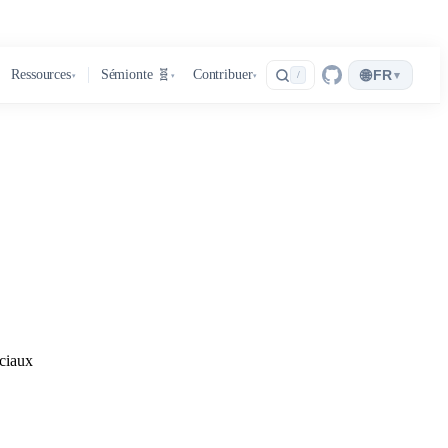
🌐
Ressources
Sémionte 🧬
Contribuer
FR
▾
/
▾
▾
▾
ociaux