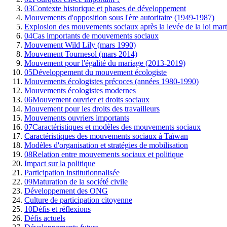
03
Contexte historique et phases de développement
Mouvements d'opposition sous l'ère autoritaire (1949-1987)
Explosion des mouvements sociaux après la levée de la loi mar
04
Cas importants de mouvements sociaux
Mouvement Wild Lily (mars 1990)
Mouvement Tournesol (mars 2014)
Mouvement pour l'égalité du mariage (2013-2019)
05
Développement du mouvement écologiste
Mouvements écologistes précoces (années 1980-1990)
Mouvements écologistes modernes
06
Mouvement ouvrier et droits sociaux
Mouvement pour les droits des travailleurs
Mouvements ouvriers importants
07
Caractéristiques et modèles des mouvements sociaux
Caractéristiques des mouvements sociaux à Taïwan
Modèles d'organisation et stratégies de mobilisation
08
Relation entre mouvements sociaux et politique
Impact sur la politique
Participation institutionnalisée
09
Maturation de la société civile
Développement des ONG
Culture de participation citoyenne
10
Défis et réflexions
Défis actuels