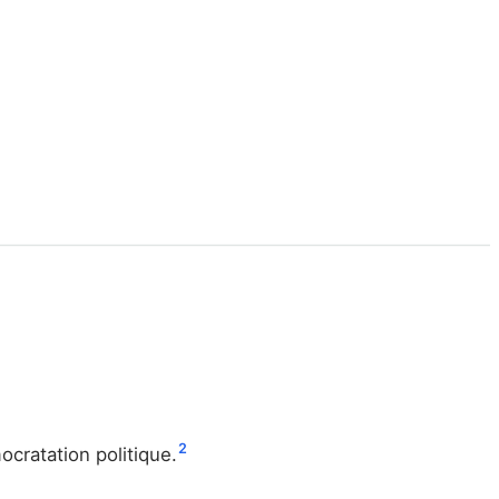
2
cratation politique.