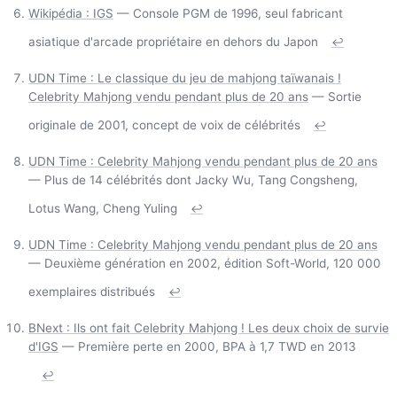
Wikipédia : IGS
— Console PGM de 1996, seul fabricant
asiatique d'arcade propriétaire en dehors du Japon
↩
UDN Time : Le classique du jeu de mahjong taïwanais !
Celebrity Mahjong vendu pendant plus de 20 ans
— Sortie
originale de 2001, concept de voix de célébrités
↩
UDN Time : Celebrity Mahjong vendu pendant plus de 20 ans
— Plus de 14 célébrités dont Jacky Wu, Tang Congsheng,
Lotus Wang, Cheng Yuling
↩
UDN Time : Celebrity Mahjong vendu pendant plus de 20 ans
— Deuxième génération en 2002, édition Soft-World, 120 000
exemplaires distribués
↩
BNext : Ils ont fait Celebrity Mahjong ! Les deux choix de survie
d'IGS
— Première perte en 2000, BPA à 1,7 TWD en 2013
↩