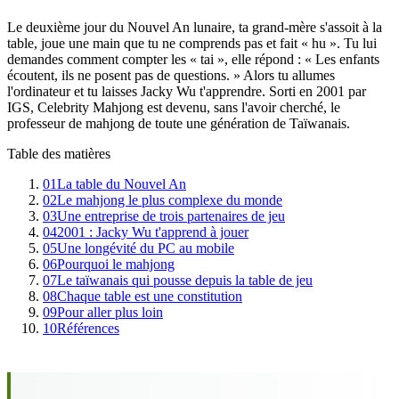
Le deuxième jour du Nouvel An lunaire, ta grand-mère s'assoit à la
table, joue une main que tu ne comprends pas et fait « hu ». Tu lui
demandes comment compter les « tai », elle répond : « Les enfants
écoutent, ils ne posent pas de questions. » Alors tu allumes
l'ordinateur et tu laisses Jacky Wu t'apprendre. Sorti en 2001 par
IGS, Celebrity Mahjong est devenu, sans l'avoir cherché, le
professeur de mahjong de toute une génération de Taïwanais.
Table des matières
01
La table du Nouvel An
02
Le mahjong le plus complexe du monde
03
Une entreprise de trois partenaires de jeu
04
2001 : Jacky Wu t'apprend à jouer
05
Une longévité du PC au mobile
06
Pourquoi le mahjong
07
Le taïwanais qui pousse depuis la table de jeu
08
Chaque table est une constitution
09
Pour aller plus loin
10
Références