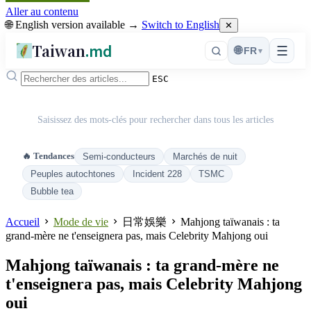
Aller au contenu
🌐 English version available →
Switch to English
✕
Taiwan
.md
☰
🌐
FR
▾
ESC
Saisissez des mots-clés pour rechercher dans tous les articles
🔥 Tendances
Semi-conducteurs
Marchés de nuit
Peuples autochtones
Incident 228
TSMC
Bubble tea
Accueil
Mode de vie
日常娛樂
Mahjong taïwanais : ta
grand-mère ne t'enseignera pas, mais Celebrity Mahjong oui
Mahjong taïwanais : ta grand-mère ne
t'enseignera pas, mais Celebrity Mahjong
oui