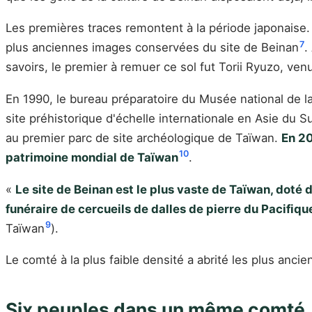
Les premières traces remontent à la période japonaise. E
7
plus anciennes images conservées du site de Beinan
.
savoirs, le premier à remuer ce sol fut Torii Ryuzo, ve
En 1990, le bureau préparatoire du Musée national de la
site préhistorique d'échelle internationale en Asie du S
au premier parc de site archéologique de Taïwan.
En 20
10
patrimoine mondial de Taïwan
.
«
Le site de Beinan est le plus vaste de Taïwan, doté d
funéraire de cercueils de dalles de pierre du Pacifiqu
9
Taïwan
).
Le comté à la plus faible densité a abrité les plus anci
Six peuples dans un même comté