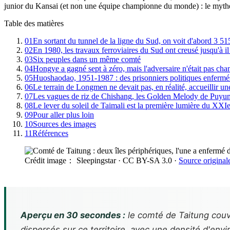
junior du Kansai (et non une équipe championne du monde) : le mythe 
Table des matières
01
En sortant du tunnel de la ligne du Sud, on voit d'abord 3 51
02
En 1980, les travaux ferroviaires du Sud ont creusé jusqu'à il
03
Six peuples dans un même comté
04
Hongye a gagné sept à zéro, mais l'adversaire n'était pas c
05
Huoshaodao, 1951-1987 : des prisonniers politiques enfermés
06
Le terrain de Longmen ne devait pas, en réalité, accueillir un
07
Les vagues de riz de Chishang, les Golden Melody de Puyu
08
Le lever du soleil de Taimali est la première lumière du XXIe
09
Pour aller plus loin
10
Sources des images
11
Références
Crédit image： Sleepingstar
· CC BY-SA 3.0
·
Source original
Aperçu en 30 secondes :
le comté de Taitung couvr
dispersés sur ce territoire, avec une densité d'env