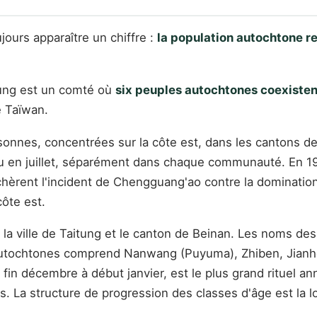
jours apparaître un chiffre :
la population autochtone re
tung est un comté où
six peuples autochtones coexisten
e Taïwan.
sonnes, concentrées sur la côte est, dans les cantons d
lieu en juillet, séparément dans chaque communauté. En 1
nchèrent l'incident de Chengguang'ao contre la dominatio
côte est.
la ville de Taitung et le canton de Beinan. Les noms de
autochtones comprend Nanwang (Puyuma), Zhiben, Jianhe, Li
n décembre à début janvier, est le plus grand rituel ann
La structure de progression des classes d'âge est la lo