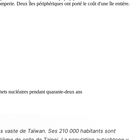
rie. Deux îles périphériques ont porté le coût d'une île entière.
lus vaste de Taïwan. Ses 210 000 habitants sont
ntième de celle de Taipei. La population autochtone y