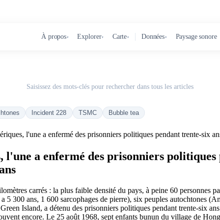
À propos
Explorer
Carte
Données
Paysage sonore
▾
▾
▾
▾
Saisissez des mots-clés pour rechercher dans tous les articles
chtones
Incident 228
TSMC
Bubble tea
riques, l'une a enfermé des prisonniers politiques pendant trente-six an
 l'une a enfermé des prisonniers politiques p
ans
omètres carrés : la plus faible densité du pays, à peine 60 personnes par
y a 5 300 ans, 1 600 sarcophages de pierre), six peuples autochtones (
Green Island, a détenu des prisonniers politiques pendant trente-six 
trouvent encore. Le 25 août 1968, sept enfants bunun du village de Hongy