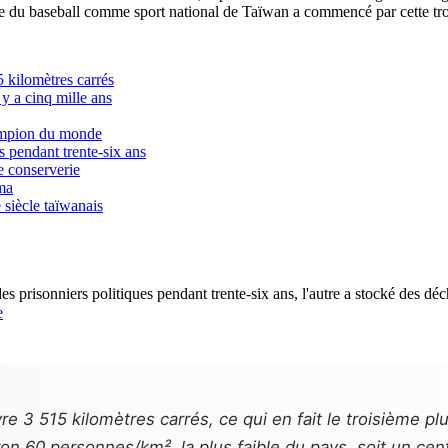
du baseball comme sport national de Taïwan a commencé par cette trompe
5 kilomètres carrés
 y a cinq mille ans
hampion du monde
 pendant trente-six ans
e conserverie
ma
 siècle taïwanais
e
e 3 515 kilomètres carrés, ce qui en fait le troisième p
iron 60 personnes/km², la plus faible du pays, soit un ce