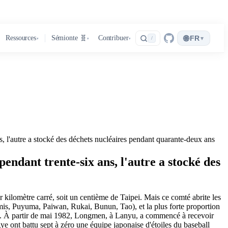
🌐
Ressources
Sémionte 🧬
Contribuer
FR
▾
/
▾
▾
▾
s, l'autre a stocké des déchets nucléaires pendant quarante-deux ans
endant trente-six ans, l'autre a stocké des
 kilomètre carré, soit un centième de Taipei. Mais ce comté abrite les
Amis, Puyuma, Paiwan, Rukai, Bunun, Tao), et la plus forte proportion
ans. À partir de mai 1982, Longmen, à Lanyu, a commencé à recevoir
e ont battu sept à zéro une équipe japonaise d'étoiles du baseball