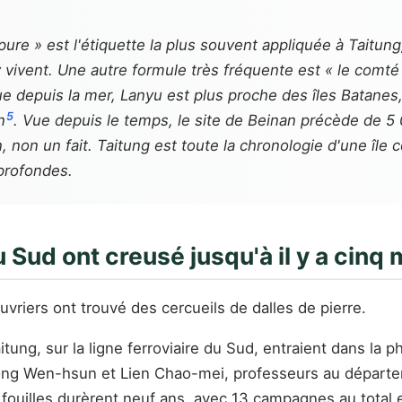
ure » est l'étiquette la plus souvent appliquée à Taitung, 
 vivent. Une autre formule très fréquente est « le comté 
depuis la mer, Lanyu est plus proche des îles Batanes, a
5
n
. Vue depuis le temps, le site de Beinan précède de 5 0
, non un fait. Taitung est toute la chronologie d'une îl
 profondes.
 Sud ont creusé jusqu'à il y a cinq 
uvriers ont trouvé des cercueils de dalles de pierre.
itung, sur la ligne ferroviaire du Sud, entraient dans la
ng Wen-hsun et Lien Chao-mei, professeurs au départeme
fouilles durèrent neuf ans, avec 13 campagnes au total e