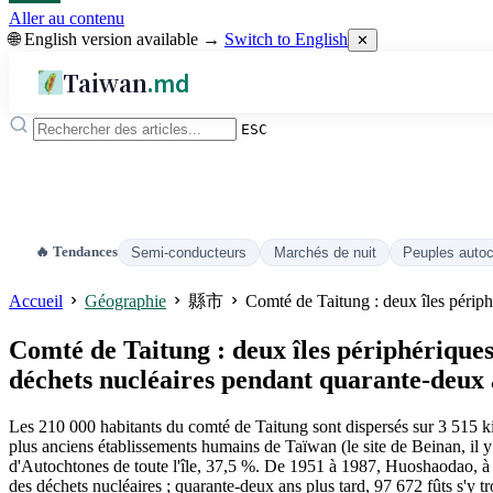
Aller au contenu
🌐 English version available →
Switch to English
✕
Taiwan
.md
ESC
🔥 Tendances
Semi-conducteurs
Marchés de nuit
Peuples auto
Accueil
Géographie
縣市
Comté de Taitung : deux îles périphé
Comté de Taitung : deux îles périphériques,
déchets nucléaires pendant quarante-deux 
Les 210 000 habitants du comté de Taitung sont dispersés sur 3 515 kil
plus anciens établissements humains de Taïwan (le site de Beinan, il 
d'Autochtones de toute l'île, 37,5 %. De 1951 à 1987, Huoshaodao, à 
des déchets nucléaires ; quarante-deux ans plus tard, 97 672 fûts s'y 