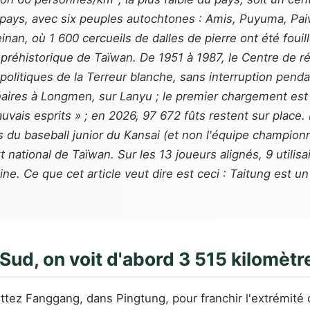
u pays, avec six peuples autochtones : Amis, Puyuma, Pai
einan, où 1 600 cercueils de dalles de pierre ont été foui
 préhistorique de Taïwan. De 1951 à 1987, le Centre de ré
 politiques de la Terreur blanche, sans interruption pen
léaires à Longmen, sur Lanyu ; le premier chargement est 
vais esprits » ; en 2026, 97 672 fûts restent sur place.
s du baseball junior du Kansai (et non l'équipe champion
national de Taïwan. Sur les 13 joueurs alignés, 9 utilisa
ne. Ce que cet article veut dire est ceci : Taitung est un
 Sud, on voit d'abord 3 515 kilomètr
tez Fanggang, dans Pingtung, pour franchir l'extrémité de