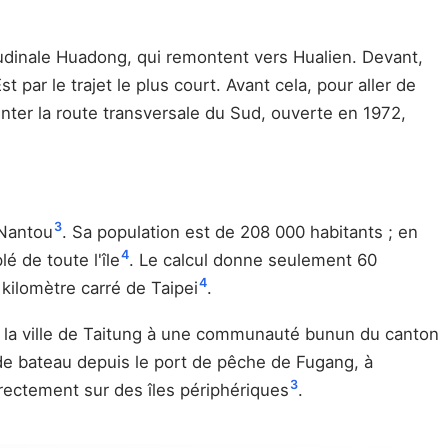
gitudinale Huadong, qui remontent vers Hualien. Devant,
st par le trajet le plus court. Avant cela, pour aller de
runter la route transversale du Sud, ouverte en 1972,
3
 Nantou
. Sa population est de 208 000 habitants ; en
4
é de toute l'île
. Le calcul donne seulement 60
4
 kilomètre carré de Taipei
.
 de la ville de Taitung à une communauté bunun du canton
 de bateau depuis le port de pêche de Fugang, à
3
rectement sur des îles périphériques
.