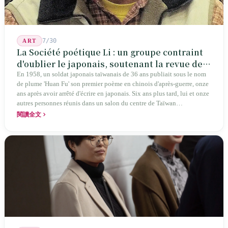
7/30
ART
La Société poétique Li : un groupe contraint
d'oublier le japonais, soutenant la revue de
poésie chinoise la plus ancienne de Taïwan
En 1958, un soldat japonais taïwanais de 36 ans publiait sous le nom
de plume 'Huan Fu' son premier poème en chinois d'après-guerre, onze
ans après avoir arrêté d'écrire en japonais. Six ans plus tard, lui et onze
autres personnes réunis dans un salon du centre de Taïwan
transformaient cette expérience de mutisme générationnel en une
閱讀全文
société poétique nommée 'Li' (le champignon comestible) — 60 ans de
publication ininterrompue, écrivant la poétique locale des marges
jusqu'aux manuels scolaires du collège.