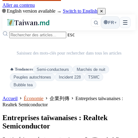
Aller au contenu
🌐 English version available →
Switch to English
✕
Taiwan
.md
☰
🌐
FR
▾
ESC
Saisissez des mots-clés pour rechercher dans tous les articles
🔥 Tendances
Semi-conducteurs
Marchés de nuit
Peuples autochtones
Incident 228
TSMC
Bubble tea
Accueil
Économie
企業列傳
Entreprises taïwanaises :
Realtek Semiconductor
Entreprises taïwanaises : Realtek
Semiconductor