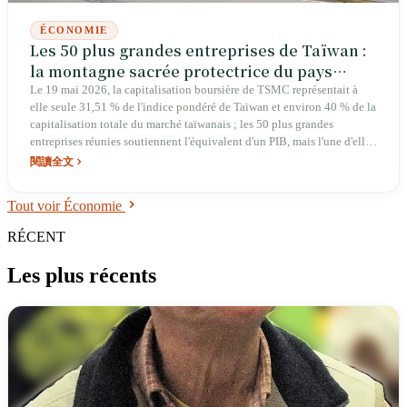
ÉCONOMIE
Les 50 plus grandes entreprises de Taïwan :
la montagne sacrée protectrice du pays
soutient un classement, mais aussi un pays à
Le 19 mai 2026, la capitalisation boursière de TSMC représentait à
elle seule 31,51 % de l'indice pondéré de Taïwan et environ 40 % de la
point de défaillance unique
capitalisation totale du marché taïwanais ; les 50 plus grandes
entreprises réunies soutiennent l'équivalent d'un PIB, mais l'une d'elles
tient en otage le destin de ce PIB. Électronique 36 %, finance 25 %,
閱讀全文
industries traditionnelles 10 % : le prétendu tripode « électronique-
finance-industries traditionnelles » est en réalité un corps à moitié
Tout voir Économie
porté par la seule jambe électronique. De la soirée où Jensen Huang et
Morris Chang ont été photographiés au marché de nuit de Ningxia,
RÉCENT
jusqu'aux 32 vies perdues avant l'aube sur Kaixuan 3rd Road, ce
classement est à la fois la colonne vertébrale irremplaçable de Taïwan
Les plus récents
et son point de défaillance unique le plus fragile.