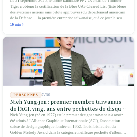
d'entrée pour Thunder Tiger
Le 21 septembre 2025, le drone kamikaze FPV Overkill de Thunder
Tiger a obtenu la certification de la Blue UAS Cleared List (liste bleue
des systèmes aériens sans pilote approuvés) du département américain
de la Défense — la première entreprise taïwanaise, et à ce jour la seule.
Sur les 39 plateformes de drones finis et les 165 composants de cette
16 min
liste, Taïwan n'occupe qu'une seule place. En avril 2026, quatre
sénateurs américains bipartites ont proposé le Blue Skies for Taiwan
Act pour établir un passage prioritaire pour les fabricants taïwanais ; la
simple existence de ce projet de loi révèle une réalité : Taïwan avance
trop lentement, au point que les États-Unis doivent légiférer pour
abaisser les barrières. Une entreprise qui fabrique des avions
télécommandés depuis 46 ans à Taichung prévoit de construire sa
deuxième usine dans l'Ohio.
7/30
PERSONNES
Nieh Yung-jen : premier membre taïwanais
de l'AGI, vingt ans entre pochettes de disques
et systèmes d'identité nationale
Nieh Yung-jen (né en 1977) est le premier designer taïwanais à avoir
été admis à l'Alliance Graphique Internationale (AGI), l'association
suisse de design graphique fondée en 1952. Trois fois lauréat du
Golden Melody Award dans la catégorie meilleure pochette d'album, il