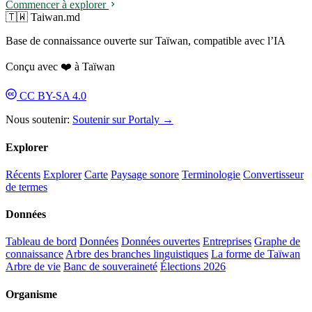
Commencer à explorer
🇹🇼 Taiwan.md
Base de connaissance ouverte sur Taïwan, compatible avec l’IA
Conçu avec ❤️ à Taïwan
CC BY-SA 4.0
Nous soutenir:
Soutenir sur Portaly →
Explorer
Récents
Explorer
Carte
Paysage sonore
Terminologie
Convertisseur
de termes
Données
Tableau de bord
Données
Données ouvertes
Entreprises
Graphe de
connaissance
Arbre des branches linguistiques
La forme de Taïwan
Arbre de vie
Banc de souveraineté
Élections 2026
Organisme