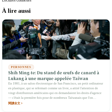
Lectures connexes
À lire aussi
PERSONNES
Shih Ming-te: Du stand de œufs de canard à
Lukang à une marque appelée Taïwan
En 1981, à un salon électronique de San Francisco, un petit ordinateur
en plastique, qui se refermait comme un livre, a attiré l'attention de
vingt distributeurs américains qui en demandaient les droits d'agence
— c'était la première fois pour de nombreux Taïwanais que l'on
touchait un « ordinateur fabriqué par Taïwan ». L'homme qui a conçu
閱讀全文
cet appareil a perdu son père, mort d'épuisement professionnel alors
qu'il n'avait que trois ans ; sa mère l'a élevé seule en vendant des œufs