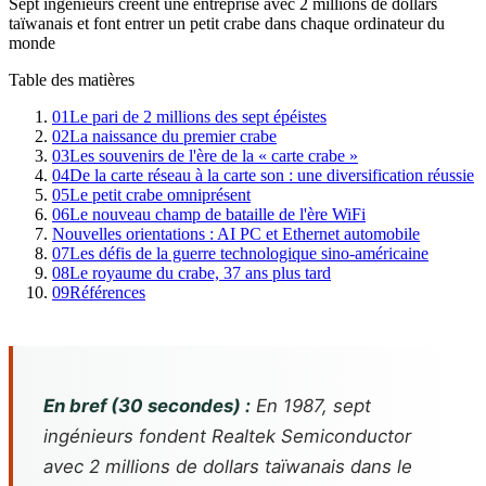
Sept ingénieurs créent une entreprise avec 2 millions de dollars
taïwanais et font entrer un petit crabe dans chaque ordinateur du
monde
Table des matières
01
Le pari de 2 millions des sept épéistes
02
La naissance du premier crabe
03
Les souvenirs de l'ère de la « carte crabe »
04
De la carte réseau à la carte son : une diversification réussie
05
Le petit crabe omniprésent
06
Le nouveau champ de bataille de l'ère WiFi
Nouvelles orientations : AI PC et Ethernet automobile
07
Les défis de la guerre technologique sino-américaine
08
Le royaume du crabe, 37 ans plus tard
09
Références
En bref (30 secondes) :
En 1987, sept
ingénieurs fondent Realtek Semiconductor
avec 2 millions de dollars taïwanais dans le