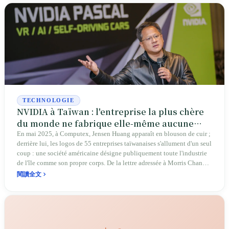
de canard et des bons patriotiques. Il a porté Acer parmi les cinq plus
grandes marques mondiales de PC et tracé la « courbe du sourire »,
entrée dans les manuels scolaires ; il est l'un des rares pères fondateurs
de la technologie taïwanaise à accepter de se mettre devant les caméras
pour dire : « Je suis le plus grand perdant. »
TECHNOLOGIE
NVIDIA à Taïwan : l'entreprise la plus chère
du monde ne fabrique elle-même aucune
puce
En mai 2025, à Computex, Jensen Huang apparaît en blouson de cuir ;
derrière lui, les logos de 55 entreprises taïwanaises s'allument d'un seul
coup : une société américaine désigne publiquement toute l'industrie
de l'île comme son propre corps. De la lettre adressée à Morris Chang
en 1996 à une capitalisation boursière franchissant les cinq billions de
閱讀全文
dollars, jusqu'aux 4,434 milliards de dollars taïwanais déboursés par la
municipalité de Taipei pour lui dégager un terrain, NVIDIA a déposé
tout son corps à Taïwan. Taïwan tient ainsi l'interrupteur que le monde
entier ne peut pas éteindre ; mais ses marges ne sont que de 5 %, son
eau et son électricité sont aspirées, et le risque de guerre est placé sur