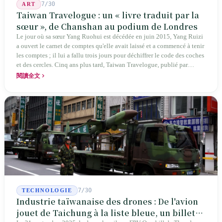
7/30
ART
Taiwan Travelogue : un « livre traduit par la
sœur », de Chanshan au podium de Londres
Le jour où sa sœur Yang Ruohui est décédée en juin 2015, Yang Ruizi
a ouvert le carnet de comptes qu'elle avait laissé et a commencé à tenir
les comptes ; il lui a fallu trois jours pour déchiffrer le code des coches
et des cercles. Cinq ans plus tard, Taiwan Travelogue, publié par
Chanshan, portait la mention « par Chihako Aoyama, traduit par Yang
閱讀全文
Shuangzi » — le nom du traducteur était celui de la sœur disparue.
NBA à New York en 2024, Booker Prize à Londres en 2026 : elle a
traduit un livre inexistant sous le nom de sa sœur.
7/30
TECHNOLOGIE
Industrie taïwanaise des drones : De l'avion
jouet de Taichung à la liste bleue, un billet