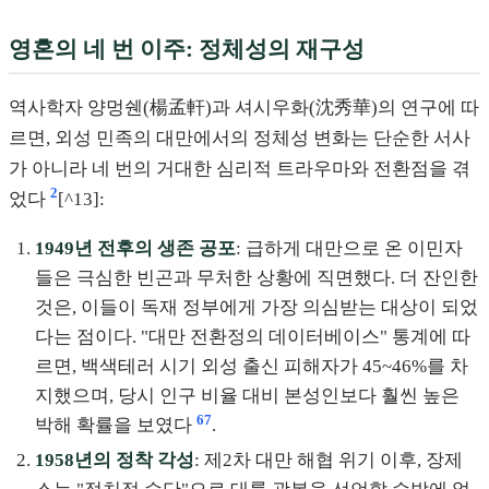
영혼의 네 번 이주: 정체성의 재구성
역사학자 양멍쉔(楊孟軒)과 셔시우화(沈秀華)의 연구에 따
르면, 외성 민족의 대만에서의 정체성 변화는 단순한 서사
가 아니라 네 번의 거대한 심리적 트라우마와 전환점을 겪
2
었다
[^13]:
1949년 전후의 생존 공포
: 급하게 대만으로 온 이민자
들은 극심한 빈곤과 무처한 상황에 직면했다. 더 잔인한
것은, 이들이 독재 정부에게 가장 의심받는 대상이 되었
다는 점이다. "대만 전환정의 데이터베이스" 통계에 따
르면, 백색테러 시기 외성 출신 피해자가 45~46%를 차
지했으며, 당시 인구 비율 대비 본성인보다 훨씬 높은
6
7
박해 확률을 보였다
.
1958년의 정착 각성
: 제2차 대만 해협 위기 이후, 장제