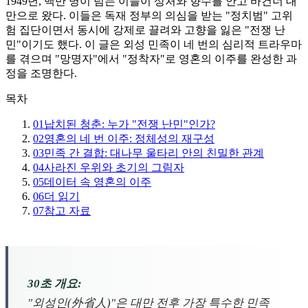
1949년, 백만 명이 넘는 이들이 상처와 향수를 안고 바건너 대
만으로 왔다. 이들은 독재 정부의 의심을 받는 "정치범" 고위
험 집단이면서 동시에 강제로 끌려와 고향을 잃은 "전쟁 난
민"이기도 했다. 이 글은 외성 민족이 네 번의 심리적 트라우마
를 겪으며 "망명자"에서 "정착자"로 영혼의 이주를 완성한 과
정을 조명한다.
목차
01
납치된 청춘: 누가 "전쟁 난민"인가?
02
영혼의 네 번 이주: 정체성의 재구성
03
민족 간 결합: 대나무 울타리 안의 친밀한 관계
04
사라진 우위와 초기의 그림자
05
데이터 속 영혼의 이주
06
더 읽기
07
참고 자료
30초 개요:
"외성인(外省人)"은 대만 전후 가장 특수한 민족