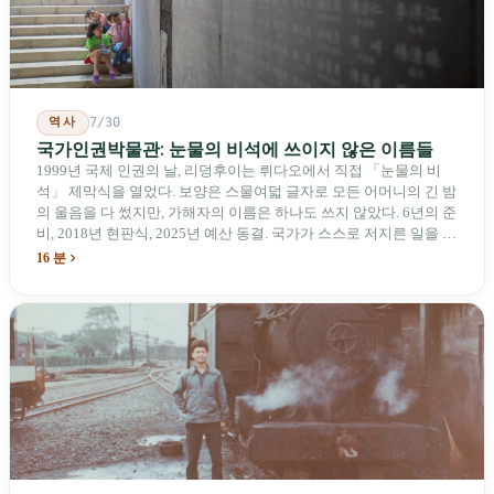
역사
7/30
국가인권박물관: 눈물의 비석에 쓰이지 않은 이름들
1999년 국제 인권의 날, 리덩후이는 뤼다오에서 직접 「눈물의 비
석」 제막식을 열었다. 보양은 스물여덟 글자로 모든 어머니의 긴 밤
의 울음을 다 썼지만, 가해자의 이름은 하나도 쓰지 않았다. 6년의 준
비, 2018년 현판식, 2025년 예산 동결. 국가가 스스로 저지른 일을 기
념하기 위해 스스로 세운 박물관. 계엄 해제 39년 동안 사법 재판을
16 분
받은 가해자는 단 한 명도 없다.