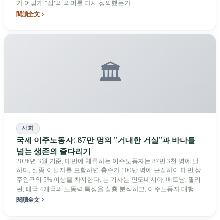
가 어떻게 "집"의 의미를 다시 정의했는가
閱讀全文
🏛️
사회
국제 이주노동자: 87만 명의 "거대한 거실"과 바다를
넘는 생존의 줄다리기
2026년 3월 기준, 대만에 체류하는 이주노동자는 87만 3천 명에 달
하며, 실종·이탈자를 포함하면 총수가 100만 명에 근접하여 대만 상
주인구의 5% 이상을 차지한다. 본 기사는 인도네시아, 베트남, 필리
핀, 태국 4개국의 노동력 특성을 심층 분석하고, 이주노동자 대행진
이 제기한 "근무 연한 폐지" 요구를 검토하며, 2026년 인도 이주노동
閱讀全文
자 도입 계획을 둘러싼 여론의 불야, 야당의 감시, 그리고 정부의 "조
건부" 도입 입장을 균형 있게 조명한다.