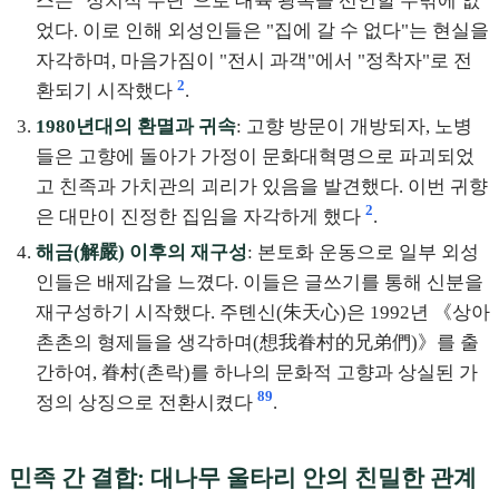
스는 "정치적 수단"으로 대륙 광복을 선언할 수밖에 없
었다. 이로 인해 외성인들은 "집에 갈 수 없다"는 현실을
자각하며, 마음가짐이 "전시 과객"에서 "정착자"로 전
2
환되기 시작했다
.
1980년대의 환멸과 귀속
: 고향 방문이 개방되자, 노병
들은 고향에 돌아가 가정이 문화대혁명으로 파괴되었
고 친족과 가치관의 괴리가 있음을 발견했다. 이번 귀향
2
은 대만이 진정한 집임을 자각하게 했다
.
해금(解嚴) 이후의 재구성
: 본토화 운동으로 일부 외성
인들은 배제감을 느꼈다. 이들은 글쓰기를 통해 신분을
재구성하기 시작했다. 주톈신(朱天心)은 1992년 《상아
촌촌의 형제들을 생각하며(想我眷村的兄弟們)》를 출
간하여, 眷村(촌락)를 하나의 문화적 고향과 상실된 가
8
9
정의 상징으로 전환시켰다
.
민족 간 결합: 대나무 울타리 안의 친밀한 관계