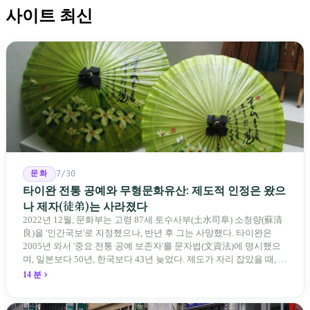
사이트 최신
문화
7/30
타이완 전통 공예와 무형문화유산: 제도적 인정은 왔으
나 제자(徒弟)는 사라졌다
2022년 12월, 문화부는 고령 87세 토수사부(土水司阜) 소청량(蘇清
良)을 '인간국보'로 지정했으나, 반년 후 그는 사망했다. 타이완은
2005년 와서 '중요 전통 공예 보존자'를 문자법(文資法)에 명시했으
며, 일본보다 50년, 한국보다 43년 늦었다. 제도가 자리 잡았을 때, 제
자 제도는 이미 1970-80년대 산업화 과정에서 붕괴되었다. 600여 명
14 분
전통 장사 중 50세 미만은 '소수'에 불과하다. 명단은 길어지지만, 가
르칠 수 있는 사람은 줄어든다.