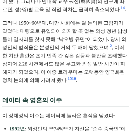
어 왔다. 그러나 대만대학 교수 궈셴(蘇國賢)의 연구에 따
14
르면, 성(省)별 교육 및 직업 격차는 급격히 축소되었다
.
그러나 1950~60년대, 대만 사회에는 덜 논의된 그림자가
있었다: 대량으로 유입되어 의지할 곳 없는 외성 청년 남성
들이 일자리를 찾지 못해 "낙오병 유민"이 되었다. 당시 외
2
성인의 범죄율은 본성인의 거의 두 배에 달했으며
, 이러
한 치안 혼란은 초기 민족 간 깊은 갈등과 불안을 초래했다.
심지어 2.28 사건에서도 많은 무고한 외성 일반 시민이 피
해자가 되었으며, 이 이중 트라우마는 오랫동안 양극화된
15
16
정치 논의에 의해 가려져 왔다
.
데이터 속 영혼의 이주
이 정체성의 이주는 데이터에 놀라운 흔적을 남겼다:
1992년
: 외성인의 **74%**가 자신을 "순수 중국인"이