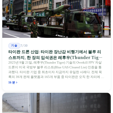
기술
7/30
타이완 드론 산업: 타이완 장난감 비행기에서 블루 리
스트까지, 한 장의 입석권은 레후우(Thunder Tiger)
에게
2025년 9월 21일, 레후우(Thunder Tiger) 기술의 Overkill FPV 자살
드론이 미국 국방부 블루 리스트(Blue UAS Cleared List) 인증을 통
과했다. 타이완 기업 중 최초이자 지금까지 유일한 사례다. 전체 목
록의 39개 완제 플랫폼과 165개 부품 중 타이완은 오직 한 자리에 불
과하다. 2026년 4월, 미국 양당 소속 상원의원 4명이 《타이완을 위
16 분
한 푸른 하늘법(Blue Skies for Taiwan Act)》을 공동 발의해 타이완
기업용 고속 통로 설치를 요구했다. 이 법안 자체의 존재가 한 가지
를 드러낸다: 타이완의 진입이 너무 느려 미국 스스로가 입법을 통해
장벽을 낮춰야 한다는 점이다. 타이완에서 46년간 원격 조종 장난감
비행기를 만들어 온 한 회사가 오하이오주에 두 번째 공장을 건설할
계획을 세우고 있다.