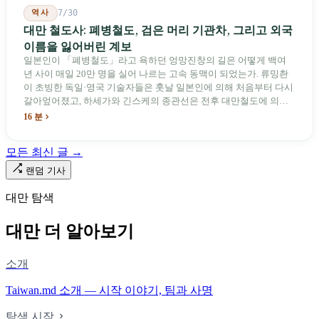
역사
7/30
대만 철도사: 폐병철도, 검은 머리 기관차, 그리고 외국
이름을 잃어버린 계보
일본인이 「폐병철도」라고 욕하던 엉망진창의 길은 어떻게 백여
년 사이 매일 20만 명을 실어 나르는 고속 동맥이 되었는가. 류밍촨
이 초빙한 독일·영국 기술자들은 훗날 일본인에 의해 처음부터 다시
갈아엎어졌고, 하세가와 긴스케의 종관선은 전후 대만철도에 의해
이름과 번호가 바뀌었다. 세대마다 앞선 세대의 기록을 주석으로 밀
16 분
어냈다. 외국 이름들은 줄곧 벗겨져 나갔고, 남은 것은 대만어의
「오타우아」「화차아」, 쥐광·쯔창·푸싱이라는 정치 구호뿐이었
모든 최신 글 →
다. 마침내 푸유마·타로코 세대에 이르러서야 원주민 지명이 다시 철
로 위에 깔렸다.
랜덤 기사
대만 탐색
대만 더 알아보기
소개
Taiwan.md 소개 — 시작 이야기, 팀과 사명
탐색 시작