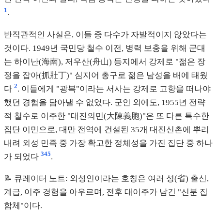
1
.
반직관적인 사실은, 이들 중 다수가 자발적이지 않았다는
것이다. 1949년 국민당 철수 이전, 병력 보충을 위해 군대
는 하이난(海南), 저우산(舟山) 등지에서 강제로 "젊은 장
정을 잡아(抓壯丁)" 심지어 총구로 젊은 남성을 배에 태웠
2
다
. 이들에게 "광복"이라는 서사는 강제로 고향을 떠나야
했던 경험을 담아낼 수 없었다. 군인 외에도, 1955년 전략
적 철수로 이주한 "대진의민(大陳義胞)"은 또 다른 특수한
집단 이민으로, 대만 전역에 건설된 35개 대진신촌에 뿌리
내려 외성 민족 중 가장 확고한 정체성을 가진 집단 중 하나
3
4
5
가 되었다
.
📝 큐레이터 노트: 외성인이라는 호칭은 여러 성(省) 출신,
계급, 이주 경험을 아우르며, 전후 대이주가 남긴 "신분 집
합체"이다.