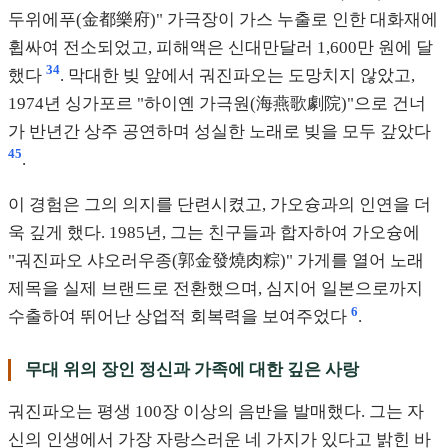
두위에푸(金都樂府)" 가극장이 가스 누출로 인한 대화재에
휩싸여 전소되었고, 피해액은 신대만달러 1,600만 원에 달
3
4
했다
. 막대한 빚 앞에서 궈진파오는 도망치지 않았고,
1974년 싱가포르 "하이옌 가극원(海燕歌劇院)"으로 건너
가 반년간 상주 공연하며 성실한 노래로 빚을 모두 갚았다
4
5
.
이 경험은 그의 의지를 단련시켰고, 가오슝과의 인연을 더
욱 깊게 했다. 1985년, 그는 친구들과 합자하여 가오슝에
"궈진파오 샤오러우종(郭金發燒肉粽)" 가게를 열어 노래
제목을 실제 브랜드로 전환했으며, 심지어 일본으로까지
6
수출하여 뛰어난 상업적 회복력을 보여주었다
.
무대 위의 장인 정신과 가족에 대한 깊은 사랑
궈진파오는 평생 100장 이상의 음반을 발매했다. 그는 자
신의 인생에서 가장 자랑스러운 네 가지가 있다고 밝힌 바