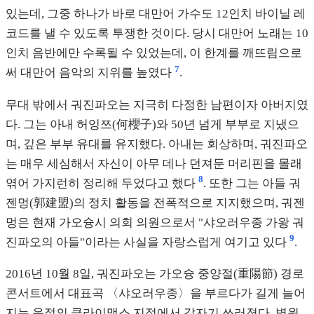
있는데, 그중 하나가 바로 대만어 가수도 12인치 바이닐 레
코드를 낼 수 있도록 투쟁한 것이다. 당시 대만어 노래는 10
인치 음반에만 수록될 수 있었는데, 이 한계를 깨뜨림으로
7
써 대만어 음악의 지위를 높였다
.
무대 밖에서 궈진파오는 지극히 다정한 남편이자 아버지였
다. 그는 아내 허잉쯔(何櫻子)와 50년 넘게 부부로 지냈으
며, 깊은 부부 유대를 유지했다. 아내는 회상하며, 궈진파오
는 매우 세심해서 자신이 아무 데나 던져둔 머리핀을 몰래
8
엮어 가지런히 정리해 두었다고 했다
. 또한 그는 아들 궈
젠멍(郭建盟)의 정치 활동을 전폭적으로 지지했으며, 궈젠
멍은 현재 가오슝시 의회 의원으로서 "샤오러우종 가왕 궈
9
진파오의 아들"이라는 사실을 자랑스럽게 여기고 있다
.
2016년 10월 8일, 궈진파오는 가오슝 중양절(重陽節) 경로
콘서트에서 대표곡 〈샤오러우종〉을 부르다가 길게 늘어
지는 음절의 클라이맥스 지점에서 갑자기 쓰러졌다. 병원