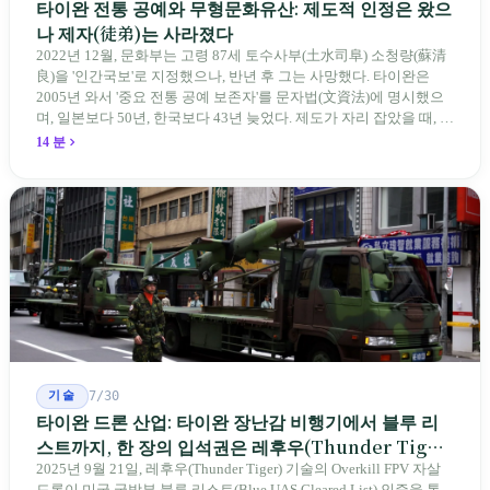
타이완 전통 공예와 무형문화유산: 제도적 인정은 왔으
나 제자(徒弟)는 사라졌다
2022년 12월, 문화부는 고령 87세 토수사부(土水司阜) 소청량(蘇清
良)을 '인간국보'로 지정했으나, 반년 후 그는 사망했다. 타이완은
2005년 와서 '중요 전통 공예 보존자'를 문자법(文資法)에 명시했으
며, 일본보다 50년, 한국보다 43년 늦었다. 제도가 자리 잡았을 때, 제
자 제도는 이미 1970-80년대 산업화 과정에서 붕괴되었다. 600여 명
14 분
전통 장사 중 50세 미만은 '소수'에 불과하다. 명단은 길어지지만, 가
르칠 수 있는 사람은 줄어든다.
기술
7/30
타이완 드론 산업: 타이완 장난감 비행기에서 블루 리
스트까지, 한 장의 입석권은 레후우(Thunder Tiger)
에게
2025년 9월 21일, 레후우(Thunder Tiger) 기술의 Overkill FPV 자살
드론이 미국 국방부 블루 리스트(Blue UAS Cleared List) 인증을 통