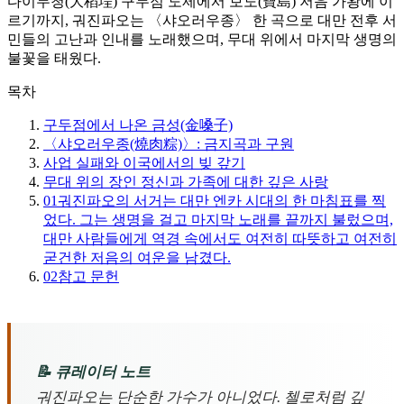
다이두청(大稻埕) 구두점 도제에서 보도(寶島) 저음 가왕에 이
르기까지, 궈진파오는 〈샤오러우종〉 한 곡으로 대만 전후 서
민들의 고난과 인내를 노래했으며, 무대 위에서 마지막 생명의
불꽃을 태웠다.
목차
구두점에서 나온 금성(金嗓子)
〈샤오러우종(燒肉粽)〉: 금지곡과 구원
사업 실패와 이국에서의 빚 갚기
무대 위의 장인 정신과 가족에 대한 깊은 사랑
01
궈진파오의 서거는 대만 엔카 시대의 한 마침표를 찍
었다. 그는 생명을 걸고 마지막 노래를 끝까지 불렀으며,
대만 사람들에게 역경 속에서도 여전히 따뜻하고 여전히
굳건한 저음의 여운을 남겼다.
02
참고 문헌
📝 큐레이터 노트
궈진파오는 단순한 가수가 아니었다. 첼로처럼 깊