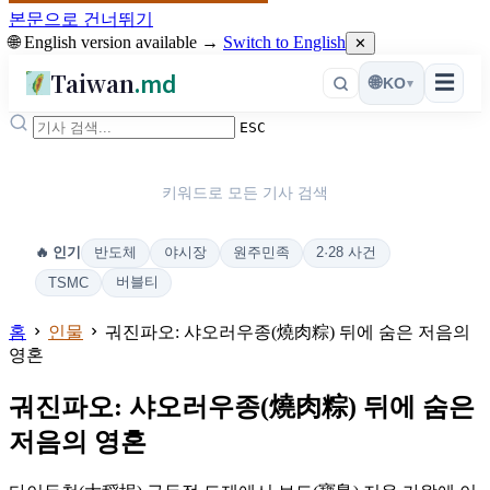
본문으로 건너뛰기
🌐 English version available →
Switch to English
✕
Taiwan
.md
☰
🌐
KO
▾
ESC
키워드로 모든 기사 검색
반도체
야시장
원주민족
2·28 사건
🔥 인기
버블티
TSMC
홈
인물
궈진파오: 샤오러우종(燒肉粽) 뒤에 숨은 저음의
영혼
궈진파오: 샤오러우종(燒肉粽) 뒤에 숨은
저음의 영혼