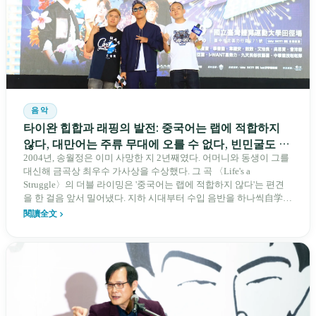
음악
타이완 힙합과 래핑의 발전: 중국어는 랩에 적합하지
않다, 대만어는 주류 무대에 오를 수 없다, 빈민굴도 아
니다 — 그들은 세 가지 불리한 조건을 주권성 보이스
2004년, 송월정은 이미 사망한 지 2년째였다. 어머니와 동생이 그를
대신해 금곡상 최우수 가사상을 수상했다. 그 곡 〈Life's a
프린트로 노래했다
Struggle〉의 더블 라이밍은 '중국어는 랩에 적합하지 않다'는 편견
을 한 걸음 앞서 밀어냈다. 지하 시대부터 수입 음반을 하나씩自学하
며 시작해, 레오왕과 핫도그가 차례로 래핑 그랑프리(가왕)를 차지
閱讀全文
하기까지, 타이완은 20년 만에 그 길을 걸었다. 하지만 이 섬에서 가
장 감동적인 점은 미국과 얼마나 닮았는지가 아니라, 중국어의 성조,
대만어 사투리, 빈민굴 출신이 아닌 약자라는 세 가지 선천적 불리함
을 오직 이곳에서만 부를 수 있는 다원적 주권성 보이스프린트로翻
해냈다는 사실이다.