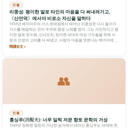
인물
리쭝성: 평이한 말로 타인의 마음을 다 써내려가고,
《산언덕》에서야 비로소 자신을 말하다
1958년 베이터우의 가스 판매점에서 태어난 리쭝성은 다시 돌아가
가스를 배달하는 것이 두려워 평생 노래를 썼다. 그는 서민적이고 평
이한 말로 천수화, 신샤오치, 린이롄 세대의 여성 가수들을 위해 사
랑과 인생의 고비를 다 써냈고, 사람의 마음을 엿본다는 백거이에 비
유되었다. 그러나 타인의 속내를 가장 잘 이해하던 이 사람은 자신의
閱讀全文
중년과 아버지에 대해서는 55세의 《산언덕》, 60세의 《새로 쓴 옛
노래》에 이르러서야 정면으로 입을 열었다. 또한 그는 여성의 노래
로 먹고산다고 자조하는 동시에, 실제 삶의 감정적 선택 때문에 나쁜
남자라는 이름도 짊어지게 되었다.
👥
인물
훙싱푸(洪醒夫): 너무 일찍 저문 향토 문학의 거성
1949년 장화현 얼린의 가난한 농가에서 태어난 훙싱푸는 18세에 첫