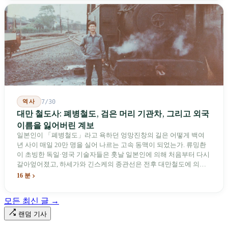
역사
7/30
대만 철도사: 폐병철도, 검은 머리 기관차, 그리고 외국
이름을 잃어버린 계보
일본인이 「폐병철도」라고 욕하던 엉망진창의 길은 어떻게 백여
년 사이 매일 20만 명을 실어 나르는 고속 동맥이 되었는가. 류밍촨
이 초빙한 독일·영국 기술자들은 훗날 일본인에 의해 처음부터 다시
갈아엎어졌고, 하세가와 긴스케의 종관선은 전후 대만철도에 의해
이름과 번호가 바뀌었다. 세대마다 앞선 세대의 기록을 주석으로 밀
16 분
어냈다. 외국 이름들은 줄곧 벗겨져 나갔고, 남은 것은 대만어의
「오타우아」「화차아」, 쥐광·쯔창·푸싱이라는 정치 구호뿐이었
모든 최신 글 →
다. 마침내 푸유마·타로코 세대에 이르러서야 원주민 지명이 다시 철
로 위에 깔렸다.
랜덤 기사