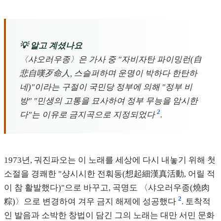
💡 알고 계셨나요
〈샤오러우종〉은 가사 중 "자비자탄 파이밍런(自
悲自嘆歹命人, 스슬퍼하며 운명이 박하다 한탄하
네)"이라는 구절이 국민당 정부에 의해 "정부 비
방" "민생의 고통을 묘사하여 정부 무능을 암시한
2
다"는 이유로 금지곡으로 지정되었다
.
1973년, 궈진파오는 이 노래를 세상에 다시 내놓기 위해 첫
소절을 경쾌한 "샹시시한 전훠동(想起細漢真活動, 어릴 적
이 참 활발했다)"으로 바꾸고, 곡명도 〈샤오러우종(燒肉
2
粽)〉으로 변경하여 겨우 금지 해제에 성공했다
. 토착적
인 발음과 소박한 창법이 담긴 그의 노래는 대만 서민 문화