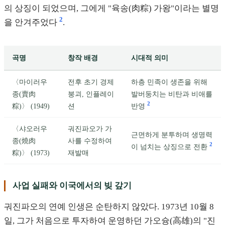
의 상징이 되었으며, 그에게 "육송(肉粽) 가왕"이라는 별명
2
을 안겨주었다
.
곡명
창작 배경
시대적 의미
〈마이러우
전후 초기 경제
하층 민족이 생존을 위해
종(賣肉
붕괴, 인플레이
발버둥치는 비탄과 비애를
2
粽)〉 (1949)
션
반영
〈샤오러우
궈진파오가 가
근면하게 분투하며 생명력
종(燒肉
사를 수정하여
2
이 넘치는 상징으로 전환
粽)〉 (1973)
재발매
사업 실패와 이국에서의 빚 갚기
궈진파오의 연예 인생은 순탄하지 않았다. 1973년 10월 8
일, 그가 처음으로 투자하여 운영하던 가오슝(高雄)의 "진