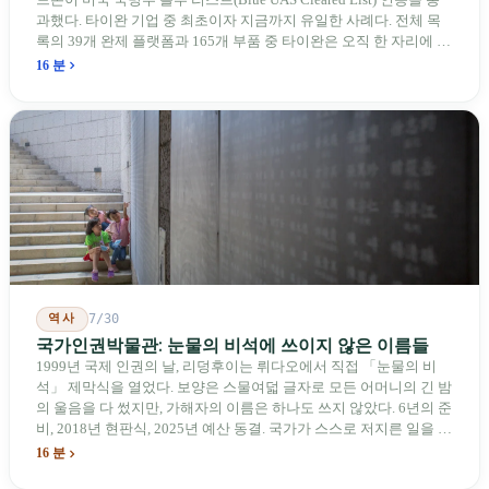
과했다. 타이완 기업 중 최초이자 지금까지 유일한 사례다. 전체 목
록의 39개 완제 플랫폼과 165개 부품 중 타이완은 오직 한 자리에 불
과하다. 2026년 4월, 미국 양당 소속 상원의원 4명이 《타이완을 위
16 분
한 푸른 하늘법(Blue Skies for Taiwan Act)》을 공동 발의해 타이완
기업용 고속 통로 설치를 요구했다. 이 법안 자체의 존재가 한 가지
를 드러낸다: 타이완의 진입이 너무 느려 미국 스스로가 입법을 통해
장벽을 낮춰야 한다는 점이다. 타이완에서 46년간 원격 조종 장난감
비행기를 만들어 온 한 회사가 오하이오주에 두 번째 공장을 건설할
계획을 세우고 있다.
역사
7/30
국가인권박물관: 눈물의 비석에 쓰이지 않은 이름들
1999년 국제 인권의 날, 리덩후이는 뤼다오에서 직접 「눈물의 비
석」 제막식을 열었다. 보양은 스물여덟 글자로 모든 어머니의 긴 밤
의 울음을 다 썼지만, 가해자의 이름은 하나도 쓰지 않았다. 6년의 준
비, 2018년 현판식, 2025년 예산 동결. 국가가 스스로 저지른 일을 기
념하기 위해 스스로 세운 박물관. 계엄 해제 39년 동안 사법 재판을
16 분
받은 가해자는 단 한 명도 없다.