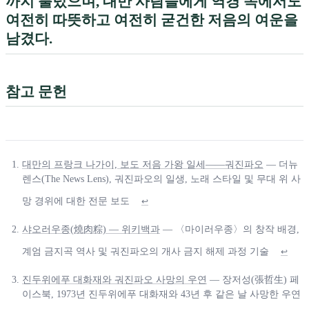
까지 불렀으며, 대만 사람들에게 역경 속에서도
여전히 따뜻하고 여전히 굳건한 저음의 여운을
남겼다.
참고 문헌
대만의 프랑크 나가이, 보도 저음 가왕 일세——궈진파오
— 더뉴
렌스(The News Lens), 궈진파오의 일생, 노래 스타일 및 무대 위 사
망 경위에 대한 전문 보도
↩
샤오러우종(燒肉粽) — 위키백과
— 〈마이러우종〉의 창작 배경,
계엄 금지곡 역사 및 궈진파오의 개사 금지 해제 과정 기술
↩
진두위에푸 대화재와 궈진파오 사망의 우연
— 장저성(張哲生) 페
이스북, 1973년 진두위에푸 대화재와 43년 후 같은 날 사망한 우연