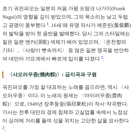
초기 궈진파오는 일본의 저음 가왕 프랑크 나가이(Frank
Nagai)의 영향을 깊이 받았으며, 그의 목소리는 낮고 두텁
1
고 공명이 풍부했다
. 16세 때 유명 작사가 예준린(葉俊麟)
의 발탁을 받아 첫 음반을 발매했다. 당시 그의 스타일에는
짙은 일본 엔카(演歌) 색채가 배어 있었으며, 〈온천향의
기타〉, 〈사랑이 뼛속까지〉 등 많은 일본 명곡을 번안하
1
여 대만어 가요계에서 빠르게 입지를 다졌다
.
〈샤오러우종(燒肉粽)〉: 금지곡과 구원
궈진파오를 가장 잘 대표하는 노래를 꼽으라면, 역시 〈샤
오러우종〉이다. 이 노래의 원제는 〈마이러우종(賣肉
粽)〉으로, 1949년 장추둥쑹(張邱東松)이 작사·작곡했다.
가사는 전후 대만의 경제 침체와 고실업률 속에서 노점상
이 심야에 거리를 돌며 삯을 외치는 고단한 삶을 묘사한다
2
.