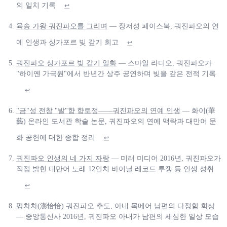
의 일치 기록
↩
육송 가왕 궈진파오를 그리며
— 장저성 페이스북, 궈진파오의 연
예 인생과 싱가포르 빚 갚기 회고
↩
궈진파오 싱가포르 빚 갚기 일화
— 스마일 라디오, 궈진파오가
"하이옌 가극원"에서 반년간 상주 공연하며 빚을 갚은 전적 기록
↩
"금"성 전창 "발"향 향토정——궈진파오의 연예 인생
— 화이(華
藝) 온라인 도서관 학술 논문, 궈진파오의 연예 맥락과 대만어 문
화 공헌에 대한 종합 정리
↩
궈진파오 인생의 네 가지 자랑
— 미러 미디어 2016년, 궈진파오가
직접 밝힌 대만어 노래 12인치 바이닐 레코드 투쟁 등 인생 성취
↩
펑차차(澎恰恰) 궈진파오 추도, 아내 목메어 남편의 다정함 회상
— 중앙통신사 2016년, 궈진파오 아내가 남편의 세심한 일상 모습