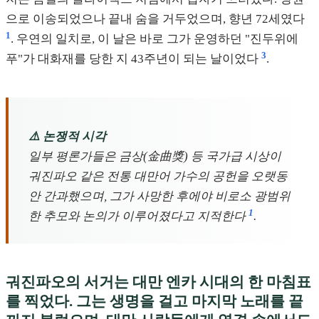
으로 이송되었으나 끝내 숨을 거두었으며, 향년 72세였다
1
. 우연의 일치로, 이 날은 바로 그가 운영하던 "진두위에
3
푸"가 대화재를 당한 지 43주년이 되는 날이었다
.
⚠️ 논쟁적 시각
일부 평론가들은 금상(金曲獎) 등 국가급 시상이
궈진파오 같은 전통 대만어 가수의 공헌을 오랫동
안 간과했으며, 그가 사망한 후에야 비로소 광범위
1
한 추모와 논의가 이루어졌다고 지적한다
.
궈진파오의 서거는 대만 엔카 시대의 한 마침표
를 찍었다. 그는 생명을 걸고 마지막 노래를 끝