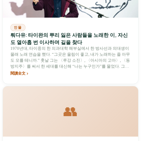
인물
뤄다유: 타이완의 뿌리 잃은 사람들을 노래한 이, 자신
도 열아홉 번 이사하며 길을 찾다
1970년대, 타이중의 한 의과대학 해부실에서 한 방사선과 의대생이
몰래 노래 연습을 했다. “그곳은 울림이 좋고, 내가 노래하는 줄 아무
도 모를 테니까.” 훗날 그는 〈루강 소진〉, 〈아시아의 고아〉, 〈동
방지주〉를 써서 한 세대를 대신해 “나는 누구인가”를 물었다. 그러
나 뿌리 잃은 사람들을 두루 노래한 이 사람 자신도 타이베이에서 뉴
閱讀全文
욕, 홍콩, 베이징으로 옮겨 다니며 29년 동안 열아홉 번 이사했다. 일
흔 살이 되던 해, 그는 자신을 그저 “대단한 생존자”라고 말했다.
👥