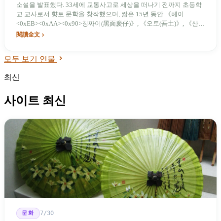
소설을 발표했다. 33세에 교통사고로 세상을 떠나기 전까지 초등학
교 교사로서 향토 문학을 창작했으며, 짧은 15년 동안 《헤이
<0xEB><0xAA><0x90>칭짜이(黑面慶仔)》, 《오토(吾土)》, 《산시
(散戲)》 등 고전을 남겼다. 그는 대만 농촌이 농업에서 공상업으로
閱讀全文
전환되는 실제 모습을 포착하여 문우들로부터 '훙싱푸스키'라 불리
며 전후 대만 문학의 지워지지 않는 전원(田莊)의 목소리가 되었다.
모두 보기 인물
최신
사이트 최신
문화
7/30