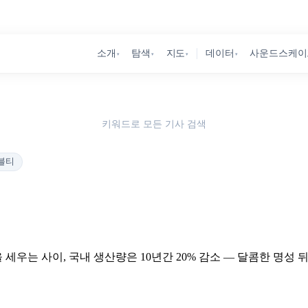
소개
탐색
지도
데이터
사운드스케이
▾
▾
▾
▾
키워드로 모든 기사 검색
블티
 세우는 사이, 국내 생산량은 10년간 20% 감소 — 달콤한 명성