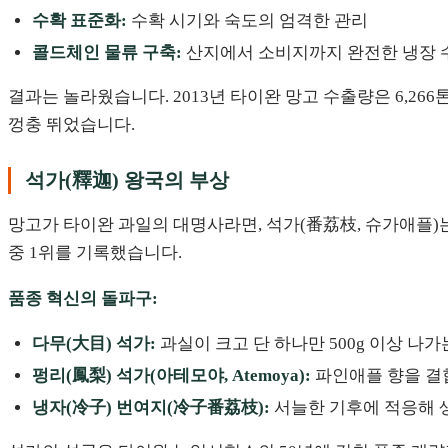
수확 표준화:
수확 시기와 숙도의 엄격한 관리
콜드체인 물류 구축:
산지에서 소비지까지 완전한 냉장 
결과는 놀라웠습니다. 2013년 타이완 망고 수출량은 6,266톤
껑충 뛰었습니다.
석가(釋迦) 왕국의 부상
망고가 타이완 과일의 대명사라면, 석가(番荔枝, 슈가애플)
중 1위를 기록했습니다.
품종 혁신의 돌파구:
다무(大目) 석가:
과실이 크고 단 하나만 500g 이상 나가
펑리(鳳梨) 석가(아테모야, Atemoya):
파인애플 향을 결
냉자(冷子) 번여지(冷子番荔枝):
서늘한 기후에 적응해 