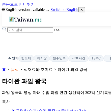
본문으로 건너뛰기
🌐 English version available →
Switch to English
✕
Taiwan
.md
ESC
반도체
야시장
원주민족
2·28 사건
버
🔥 인기
TSMC
홈
음식
식재료와 조미료
타이완 과일 왕국
타이완 과일 왕국
과일 왕국의 명성 아래 수입 과일 연간 생산액이 302억 신기록을
목차
01
극명한 숫자: 수입 폭증 vs 국내 생산 감소