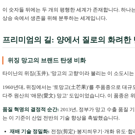
이 숫자들 뒤에는 두 개의 평행한 세계가 존재합니다. 하나
상승 속에서 생존을 위해 분투하는 세계입니다.
프리미엄의 길: 양에서 질로의 화려한
위징 망고의 브랜드 탄생 비화
타이난의 위징(玉井), '망고의 고향'이라 불리는 이 소도시
1960년대, 위징에서는 '토망고(土芒果)'를 주품종으로 대
다주 원산의 '애문(愛文) 망고' 도입이었습니다. 이 품종은
품질 혁명의 결정적 순간:
2013년, 정부가 망고 수출 품질
는 이 기준이 산업 전반의 기술 향상을 촉발했습니다.
재배 기술 정밀화:
전정(剪定)·봉지씌우기·개화 유도·합