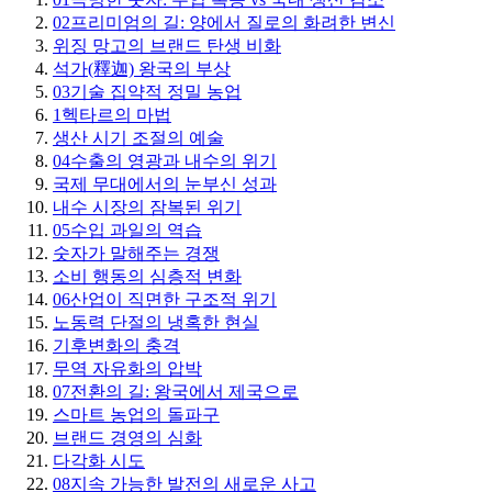
02
프리미엄의 길: 양에서 질로의 화려한 변신
위징 망고의 브랜드 탄생 비화
석가(釋迦) 왕국의 부상
03
기술 집약적 정밀 농업
1헥타르의 마법
생산 시기 조절의 예술
04
수출의 영광과 내수의 위기
국제 무대에서의 눈부신 성과
내수 시장의 잠복된 위기
05
수입 과일의 역습
숫자가 말해주는 경쟁
소비 행동의 심층적 변화
06
산업이 직면한 구조적 위기
노동력 단절의 냉혹한 현실
기후변화의 충격
무역 자유화의 압박
07
전환의 길: 왕국에서 제국으로
스마트 농업의 돌파구
브랜드 경영의 심화
다각화 시도
08
지속 가능한 발전의 새로운 사고