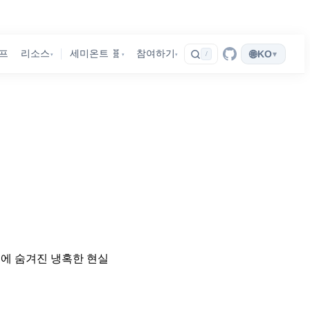
🌐
프
리소스
세미온트 🧬
참여하기
KO
▾
/
▾
▾
▾
 뒤에 숨겨진 냉혹한 현실