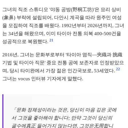
그녀의 직조 스튜디오 '야동 공방(野桐工坊)'은 묘리 상비
(象鼻) 부락에 설립되어, 다안시 계곡을 따라 원주민 여성
을 모집하여 직조를 배웠다. 1992년부터 2026년까지, 그녀
는 34년을 해왔으며, 이미 타이아 전통 의복 400-500건을
21
성공적으로 복원했다.
2016년, 그녀는 문화부로부터 '타이아 염직—夾織과 挑織
기법 및 타이아 직문' 중요 전통 공예 보존자로 인정받았으
22
며, 당시 타이완에서 가장 젊은 인간국보로, 53세였다.
그녀는 vocus 인터뷰 기자에게 말했다.
「문화 정체성이라는 것은, 당신이 마음 깊은 곳에
서 그것을 좋아해야 합니다; 만약 그것이 당신의
골수에真正 들어가지 않는다면, 그것은无用합니