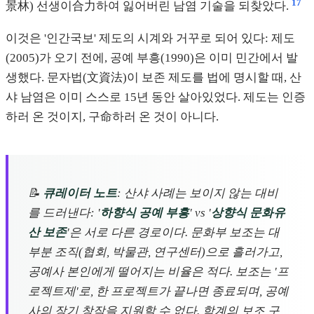
17
景林) 선생이合力하여 잃어버린 남염 기술을 되찾았다.
이것은 '인간국보' 제도의 시계와 거꾸로 되어 있다: 제도
(2005)가 오기 전에, 공예 부흥(1990)은 이미 민간에서 발
생했다. 문자법(文資法)이 보존 제도를 법에 명시할 때, 산
샤 남염은 이미 스스로 15년 동안 살아있었다. 제도는 인증
하러 온 것이지, 구命하러 온 것이 아니다.
📝
큐레이터 노트
: 산샤 사례는 보이지 않는 대비
를 드러낸다: '
하향식 공예 부흥
' vs '
상향식 문화유
산 보존
'은 서로 다른 경로이다. 문화부 보조는 대
부분 조직(협회, 박물관, 연구센터)으로 흘러가고,
공예사 본인에게 떨어지는 비율은 적다. 보조는 '프
로젝트제'로, 한 프로젝트가 끝나면 종료되며, 공예
사의 장기 창작을 지원할 수 없다. 학계의 보조 구