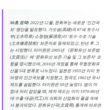
30초 요약:
2022년 12월, 문화부는 새로운 '인간국
보' 명단을 발표했다. 가오슝(高雄)의 87세 토수사
부(土水司阜) 소청량(蘇清良)이 '토수 수조 기술
(土水修造技術)' 보존자로 등재되었고, 반년 후 그
는 사망했다. 타이완은 2005년 《문화유산 보존법
(文資法)》에 '문화유산 보존 기술 및 그 보존자' 조
항을 명시했으며, 2016년 개정을 통해 무형문화유
산을 5대 분류로 나누었다. 일본은 1955년 이미 첫
30명의 인간국보를 지정했고, 한국도 1962년 유사
제도를 설립했다. 타이완은 50년 늦었다. 법이 마
침내 자리 잡았을 때, 제자 제도는 이미 1970-80년
대 수출 대공(代工)의 쇠퇴와 산업화의 물결 속에
서 붕괴되었다. 문화유산국(文資局) 통계에 따르면