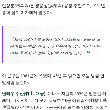
린샹훙(林享鴻)은 광룽싱(廣榮興) 공장 주인으로, 1981년
광화 잡지 기자에게 말했다.
「제작 과정이 복잡하고 일이 고되므로, 오늘날 젊
은이들은 배울 인내심과 지속성이 없다. 따라서 우
15
리는 후계자가 없는 국면에 직면해 있다.」
이 문구는 1981년에 쓰였다. 45년 후 읽으면 오늘 방금 한
말처럼 들린다.
난터우 주산(竹山, 대공)
: 대나무 자원과 1939년 일본인 이
케다, 니시신이 주산 군에 설립한 '대공 예전습소(竹材工藝
傳習所)'가 전후 타이완 대공 공예의 중추를 양성했다. 황투