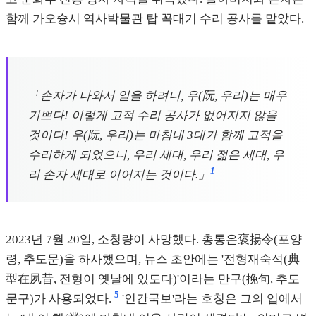
함께 가오슝시 역사박물관 탑 꼭대기 수리 공사를 맡았다.
「손자가 나와서 일을 하려니, 우(阮, 우리)는 매우
기쁘다! 이렇게 고적 수리 공사가 없어지지 않을
것이다! 우(阮, 우리)는 마침내 3대가 함께 고적을
수리하게 되었으니, 우리 세대, 우리 젊은 세대, 우
1
리 손자 세대로 이어지는 것이다.」
2023년 7월 20일, 소청량이 사망했다. 총통은褒揚令(포양
령, 추도문)을 하사했으며, 뉴스 초안에는 '전형재숙석(典
型在夙昔, 전형이 옛날에 있도다)'이라는 만구(挽句, 추도
5
문구)가 사용되었다.
'인간국보'라는 호칭은 그의 입에서