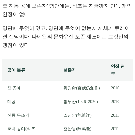
요 전통 공예 보존자' 명단에는, 석조는 지금까지 단독 개인
인정이 없다.
명단에 무엇이 있고, 명단에 무엇이 없는지 자체가 큐레이
션 선택이다. 타이완의 문화유산 보존 제도에는 그것만의
맹점이 있다.
인정 연
공예 분류
보존자
도
칠 공예
왕칭솽(百歲仍創作)
2010
대공
황투산(1926–2020)
2010
전통 목조각
스전양(施鎮洋)
2011
호박 공예(석조)
천완능(陳萬能)
2011