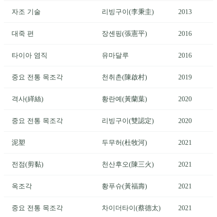
자조 기술
리빙구이(李秉圭)
2013
대죽 편
장셴핑(張憲平)
2016
타이아 염직
유마달루
2016
중요 전통 목조각
천취촌(陳啟村)
2019
격사(緙絲)
황란예(黃蘭葉)
2020
중요 전통 목조각
리빙구이(雙認定)
2020
泥塑
두무허(杜牧河)
2021
전점(剪黏)
천산후오(陳三火)
2021
옥조각
황푸슈(黃福壽)
2021
중요 전통 목조각
차이더타이(蔡德太)
2021