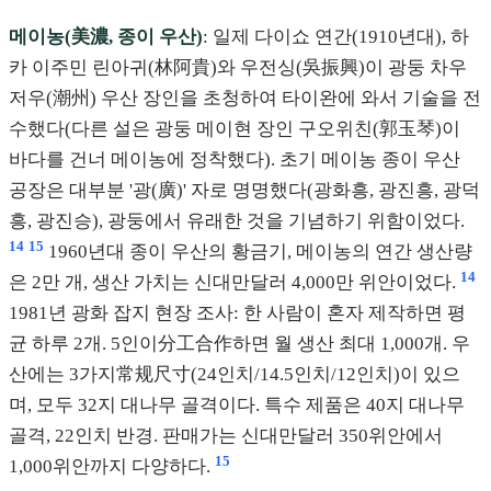
메이농(美濃, 종이 우산)
: 일제 다이쇼 연간(1910년대), 하
카 이주민 린아귀(林阿貴)와 우전싱(吳振興)이 광둥 차우
저우(潮州) 우산 장인을 초청하여 타이완에 와서 기술을 전
수했다(다른 설은 광둥 메이현 장인 구오위친(郭玉琴)이
바다를 건너 메이농에 정착했다). 초기 메이농 종이 우산
공장은 대부분 '광(廣)' 자로 명명했다(광화흥, 광진흥, 광덕
흥, 광진승), 광둥에서 유래한 것을 기념하기 위함이었다.
14
15
1960년대 종이 우산의 황금기, 메이농의 연간 생산량
14
은 2만 개, 생산 가치는 신대만달러 4,000만 위안이었다.
1981년 광화 잡지 현장 조사: 한 사람이 혼자 제작하면 평
균 하루 2개. 5인이分工合作하면 월 생산 최대 1,000개. 우
산에는 3가지常规尺寸(24인치/14.5인치/12인치)이 있으
며, 모두 32지 대나무 골격이다. 특수 제품은 40지 대나무
골격, 22인치 반경. 판매가는 신대만달러 350위안에서
15
1,000위안까지 다양하다.