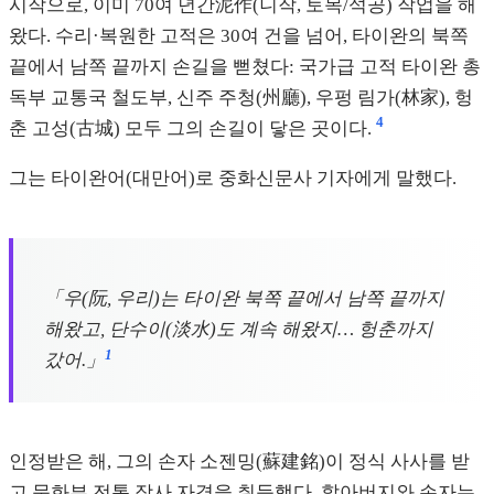
시작으로, 이미 70여 년간泥作(니작, 토목/석공) 작업을 해
왔다. 수리·복원한 고적은 30여 건을 넘어, 타이완의 북쪽
끝에서 남쪽 끝까지 손길을 뻗쳤다: 국가급 고적 타이완 총
독부 교통국 철도부, 신주 주청(州廳), 우펑 림가(林家), 헝
4
춘 고성(古城) 모두 그의 손길이 닿은 곳이다.
그는 타이완어(대만어)로 중화신문사 기자에게 말했다.
「우(阮, 우리)는 타이완 북쪽 끝에서 남쪽 끝까지
해왔고, 단수이(淡水)도 계속 해왔지… 헝춘까지
1
갔어.」
인정받은 해, 그의 손자 소젠밍(蘇建銘)이 정식 사사를 받
고 문화부 전통 장사 자격을 취득했다. 할아버지와 손자는