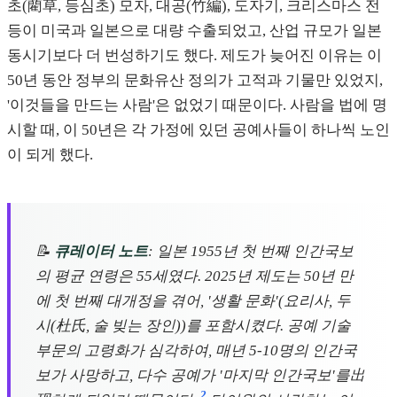
초(藺草, 등심초) 모자, 대공(竹編), 도자기, 크리스마스 전
등이 미국과 일본으로 대량 수출되었고, 산업 규모가 일본
동시기보다 더 번성하기도 했다. 제도가 늦어진 이유는 이
50년 동안 정부의 문화유산 정의가 고적과 기물만 있었지,
'이것들을 만드는 사람'은 없었기 때문이다. 사람을 법에 명
시할 때, 이 50년은 각 가정에 있던 공예사들이 하나씩 노인
이 되게 했다.
📝
큐레이터 노트
: 일본 1955년 첫 번째 인간국보
의 평균 연령은 55세였다. 2025년 제도는 50년 만
에 첫 번째 대개정을 겪어, '생활 문화'(요리사, 두
시(杜氏, 술 빚는 장인))를 포함시켰다. 공예 기술
부문의 고령화가 심각하여, 매년 5-10명의 인간국
보가 사망하고, 다수 공예가 '마지막 인간국보'를出
2