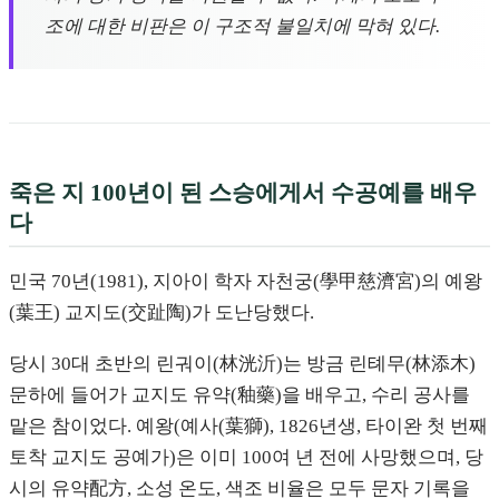
조에 대한 비판은 이 구조적 불일치에 막혀 있다.
죽은 지 100년이 된 스승에게서 수공예를 배우
다
민국 70년(1981), 지아이 학자 자천궁(學甲慈濟宮)의 예왕
(葉王) 교지도(交趾陶)가 도난당했다.
당시 30대 초반의 린궈이(林洸沂)는 방금 린톄무(林添木)
문하에 들어가 교지도 유약(釉藥)을 배우고, 수리 공사를
맡은 참이었다. 예왕(예사(葉獅), 1826년생, 타이완 첫 번째
토착 교지도 공예가)은 이미 100여 년 전에 사망했으며, 당
시의 유약配方, 소성 온도, 색조 비율은 모두 문자 기록을