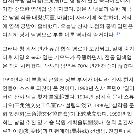
산샤(구명 삼각용(三角湧))는 청 광서 연간 북타이완에서
가장 중요한 염색업 중심지였다. 맑은 시냇물과 습한 계곡
은 남염 식물 대청(馬藍, 마람)이 자라기에 적합하여, 거리
에 염색 공방이 즐비했다. 오늘날 산샤 노점의 홍벽 입면은
17
여전히 당시 남염으로 부를 이룬 역사적 증거이다.
그러나 청 광서 연간 유럽 합성 염료가 도입되고, 일제 중기
이후 서양 의복과 일본 기모노가 유행하면서, 전통 염색업
은 점차 사라졌다. 산샤의 남염은 70여 년간 전승이 끊겼다.
1990년대 이 부흥의 근원은 정부 부서가 아니라, 산샤 현지
인들이 스스로 되찾아 온 것이다. 1990년 산샤 주민이 '잃어
버린 산샤 남을 찾자'를发起했다. 1994년 '삼각용 문사 스튜
디오(三角湧文史工作室)'가 설립되었고, 1996년 '삼각용 문
화 협진회(三角湧文化協進會)'가正式成立했다. 1999년 협
회는 남염 추진 및 기술 복원 계획을展開했다. 협회 총간사
류메이링(劉美鈴)과 마펀메이(馬芬妹) 선생님, 진징린(陳