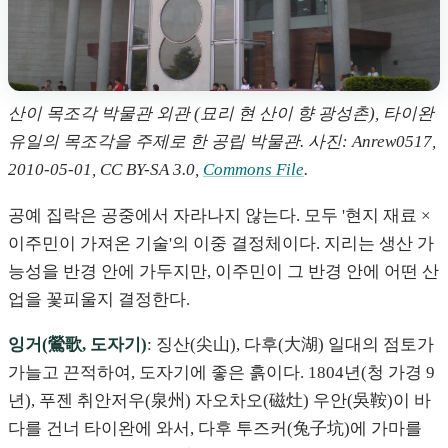
산이 목조각 박물관 외관 (묘리 현 산이 향 광성촌), 타이완
유일의 목조각을 주제로 한 공립 박물관. 사진: Anrew0517,
2010-05-01, CC BY-SA 3.0,
Commons File
.
공예 집락은 공중에서 자라나지 않는다. 모두 '현지 재료 ×
이주민이 가져온 기술'의 이중 결정체이다. 지리는 생산 가
능성을 반경 안에 가두지만, 이주민이 그 반경 안에 어떤 산
업을 꽃피울지 결정한다.
잉거(鶯歌, 도자기)
: 징산(尖山), 다후(大湖) 일대의 점토가
가늘고 끈적하여, 도자기에 좋은 흙이다. 1804년(청 가경 9
년), 푸젠 취안저우(泉州) 자오차오(磁灶) 우안(吳鞍)이 바
다를 건너 타이완에 와서, 다후 투즈커(兔子坑)에 가마를