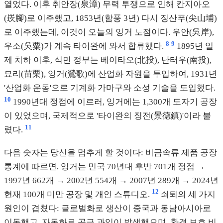
열었다. 이후 취안장(泉漳) 무력 투쟁으로 인해 칸지아오
(崁腳)로 이주했고, 1853년(함풍 3년) 다시 징산푸(尖山埔)
로 이주했는데, 이것이 오늘의 잉거 노점이다. 우안(吳岸),
8
9
우소(吳粟)가 계속 타이완에 와서 합류했다.
1895년 일
제 치하 이후, 식민 정부는 베이타오(北投), 난터우(南投),
묘리(苗栗), 잉거(鶯歌)에 산업화 자원을 투입하여, 1931년
'산업화 운동'으로 기계화 가마구와 소성 기술을 도입했다.
10
1990년대 정점에 이르러, 잉거에는 1,300개 도자기 공장
이 있었으며, 국제적으로 '타이완의 징전(景德鎮)'이라 불
11
렸다.
다음 숫자는 당신을 멈추게 할 것이다: 비금속류 제품 공장
통계에 따르면, 잉거는 민국 70년대 후반 701개 정점 →
1997년 662개 → 2002년 554개 → 2007년 289개 → 2024년
12
현재 100개 미만 공장 및 개인 스튜디오.
쇠퇴의 세 가지
원인이 겹쳤다: 글로벌화로 생산이 중국과 동남아시아로
이동했고, 자동화로 공급 과잉이 발생했으며, 환경 보호 비