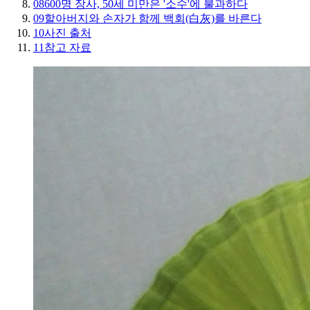
08
600명 장사, 50세 미만은 '소수'에 불과하다
09
할아버지와 손자가 함께 백회(白灰)를 바른다
10
사진 출처
11
참고 자료