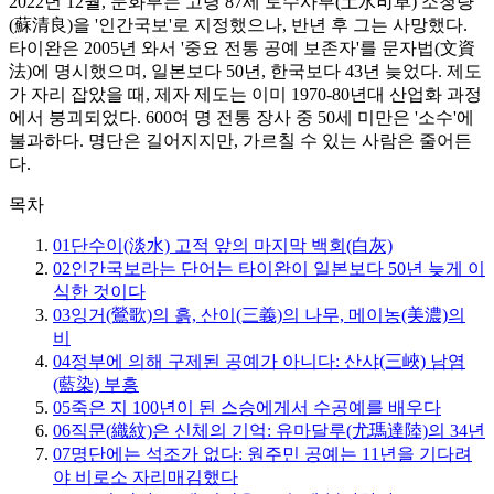
2022년 12월, 문화부는 고령 87세 토수사부(土水司阜) 소청량
(蘇清良)을 '인간국보'로 지정했으나, 반년 후 그는 사망했다.
타이완은 2005년 와서 '중요 전통 공예 보존자'를 문자법(文資
法)에 명시했으며, 일본보다 50년, 한국보다 43년 늦었다. 제도
가 자리 잡았을 때, 제자 제도는 이미 1970-80년대 산업화 과정
에서 붕괴되었다. 600여 명 전통 장사 중 50세 미만은 '소수'에
불과하다. 명단은 길어지지만, 가르칠 수 있는 사람은 줄어든
다.
목차
01
단수이(淡水) 고적 앞의 마지막 백회(白灰)
02
인간국보라는 단어는 타이완이 일본보다 50년 늦게 이
식한 것이다
03
잉거(鶯歌)의 흙, 산이(三義)의 나무, 메이농(美濃)의
비
04
정부에 의해 구제된 공예가 아니다: 산샤(三峽) 남염
(藍染) 부흥
05
죽은 지 100년이 된 스승에게서 수공예를 배우다
06
직문(織紋)은 신체의 기억: 유마달루(尤瑪達陸)의 34년
07
명단에는 석조가 없다: 원주민 공예는 11년을 기다려
야 비로소 자리매김했다