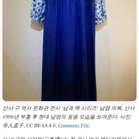
산샤 구 역사 문화관 전시 '남과 백 시리즈' 남염 의복, 산샤
1996년 부흥 후 현대 남염의 응용 모습을 보여준다. 사진:
寺人孟子, CC BY-SA 4.0,
Commons File
.