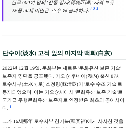
전국 600여 명의 '전통 장사(傳統匠師)' 자격 보유
1
2
3
자 중 50세 미만은 '소수'에 불과하다.
단수이(淡水) 고적 앞의 마지막 백회(白灰)
2022년 12월 19일, 문화부는 새로운 '문화유산 보존 기술'
보존자 명단을 공표했다. 가오슝 후네이(湖內) 출신 87세
토수사부(土水司阜) 소청량(蘇清良)이 '토수 수조 기술'로
등재되었으며, 이는 가오슝시에서 '문화유산 보존 기술'로
국가급 무형문화유산 보존자로 인정받은 최초의 공예사이
1
다.
그가 16세那年 토수사부 한기복(韓其福)에게 사사한 것을