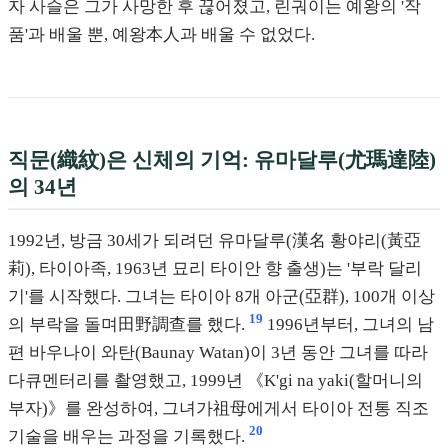
자 사슬은 그가 사망한 후 끊어졌고, 린궈이는 예왕의 '작
품'과 배울 뿐, 예왕本人과 배울 수 없었다.
직문(織紋)은 신체의 기억: 유마달루(尤瑪達陸)
의 34년
1992년, 방금 30세가 되려던 유마달루(漢名 황야리(黃亞
莉), 타이아족, 1963년 묘리 타이안 향 출생)는 '부락 달리
기'를 시작했다. 그녀는 타이아 8개 아군(亞群), 100개 이상
19
의 부락을 돌며田野調查를 했다.
1996년부터, 그녀의 남
편 바우나이 와탄(Baunay Watan)이 3년 동안 그녀를 따라
다큐멘터리를 촬영했고, 1999년 《K'gi na yaki(할머니의
부자)》를 완성하여, 그녀가祖母에게서 타이아 전통 직조
20
기술을 배우는 과정을 기록했다.