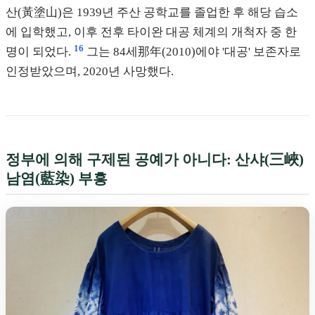
산(黃塗山)은 1939년 주산 공학교를 졸업한 후 해당 습소
에 입학했고, 이후 전후 타이완 대공 체계의 개척자 중 한
16
명이 되었다.
그는 84세那年(2010)에야 '대공' 보존자로
인정받았으며, 2020년 사망했다.
정부에 의해 구제된 공예가 아니다: 산샤(三峽)
남염(藍染) 부흥