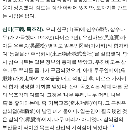
용이 상승했다. 점토는 징산 아래에 있지만, 도자기를 만드
는 사람은 없다.
산이(三義, 목조각)
: 묘리 산구(山區)에 신수(樟樹, 삼수나
무)가 가득했다. 1918년(다이쇼 7년), 우진바오(吳進寶)가
아들 우루송(吳羅松) 명의로 일본인冈崎(가사키)와 합자하
여 '동달물산 주식회사(東達物產株式會社)'를 설립했다. 당
시 삼수나무는 일본 정부의 통제를 받았고, 우진바오는 삼
수나무 뿌리를 줍다가 구금되었으며, 아내 루두안메이(羅
緞妹)가奔走하여 보석금을 내고 석방된 후, 비로소 가사키
와 합자 경영할 기회를 얻었다. 산이 목조각은 세계 다른 곳
의 목조각과 다르다. 그것은 '나무 뿌리, 나무 머리, 나무
혹'을 좋아하는데, 즉 '기목교조(奇木巧雕)'이다. 그 근원은
삼뇌업(樟腦業)이 남긴 폐기물이다. 일본인이 필요했던 것
은 삼뇌유(樟腦油)이지, 나무 머리가 아니었다. 삼뇌업의
13
부산물이 타이완 목조각 산업의 시작점이 되었다.