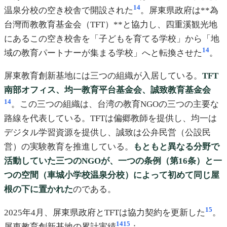
14
温泉分校の空き校舎で開設された
。屏東県政府は**為
台灣而教教育基金会（TFT）**と協力し、四重溪観光地
にあるこの空き校舎を「子どもを育てる学校」から「地
14
域の教育パートナーが集まる学校」へと転換させた
。
屏東教育創新基地には三つの組織が入居している。
TFT
南部オフィス、均一教育平台基金会、誠致教育基金会
14
。この三つの組織は、台湾の教育NGOの三つの主要な
路線を代表している。TFTは偏郷教師を提供し、均一は
デジタル学習資源を提供し、誠致は公弁民営（公設民
営）の実験教育を推進している。
もともと異なる分野で
活動していた三つのNGOが、一つの条例（第16条）と一
つの空間（車城小学校温泉分校）によって初めて同じ屋
根の下に置かれた
のである。
15
2025年4月、屏東県政府とTFTは協力契約を更新した
。
14
15
屏東教育創新基地の累計実績
：