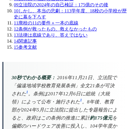
09
立法院の2024年の自己検証：175億のその後
10
しかし、本当の悲劇：113学年度、18校の小学校が歴
史に幕を下ろす
11
廃校の11の要件＋一本の底線
12
条例が救ったもの、救えなかったもの
13
法律は底線であり、答えではない
14
関連記事
15
参考文献
30秒でわかる概要：
2016年11月21日、立法院で
「偏遠地域学校教育発展条例」全文21条が可決
1
された
。条例は2017年12月6日に総統（大統
1
領）によって公布・施行された
。8年後、教育
部が2024年5月に立法院に提出した专题報告によ
ると、政府はこの条例の推進に累計
約175億元
を
偏郷のハードウェア改善に投入し、104学年度か