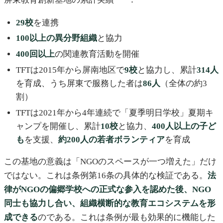
29校
を連携
100以上の異分野組織
と協力
400回以上
の関連教育活動を開催
TFTは2015年から屏南地区で
9校
と協力し、累計
314人
を育成、うち屏東で服務した者は
86人
（全体の約3
割）
TFTは2021年から4年連続で「夏季明日学校」夏期キ
ャンプを開催し、累計
10校
と協力、
400人以上の子ど
も
を支援、
約200人の若者ボランティア
を育成
この基地の意義は「NGOのスペースが一つ増えた」だけ
ではない。これは条例第16条の具体的な検証である。
法
律がNGOの偏郷学校への正式な参入を認めた後、NGO
同士も協力し合い、組織横断的な教育エコシステムを形
成できる
のである。これは条例が最も効果的に機能した