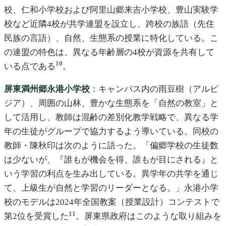
校、仁和小学校および阿里山郷来吉小学校、豊山実験学
校など近隣4校が共学連盟を設立し、跨校の族語（先住
民族の言語）、自然、生態系の授業に特化している。こ
の連盟の特色は、異なる年齢層の4校が資源を共有して
10
いる点である
。
屏東満州郷永港小学校
：キャンパス内の雨豆樹（アルビ
ジア）、周囲の山林、豊かな生態系を「自然の教室」と
して活用し、教師は混齢の差別化教学戦略で、異なる学
年の生徒がグループで協力するよう導いている。同校の
教師・陳秋印は次のように語った。「偏郷学校の生徒数
は少ないが、『誰もが機会を得、誰もが目にされる』と
いう学習の利点を生み出している。異学年の共学を通じ
て、上級生が自然と学習のリーダーとなる。」永港小学
校のモデルは2024年全国教案（授業設計）コンテストで
11
第2位を受賞した
。屏東県政府はこのような取り組みを