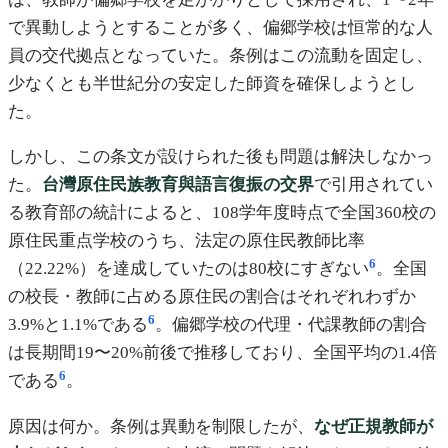
で異動しようとすることが多く、偏郷学校は恒常的な人
員の交代拠点となっていた。条例はこの流動を固定し、
少なくとも半世紀分の安定した師資を確保しようとし
た。
しかし、この条文が設けられた後も問題は解決しなかっ
た。
台灣原住民族教育與語言復振の交界
で引用されてい
る教育部の統計によると、108学年度時点で全国360校の
原住民重点学校のうち、法定の原住民教師比率
6
（22.22%）を達成していたのは80校にすぎない
。全国
の校長・教師に占める原住民の割合はそれぞれわずか
6
3.9%と1.1%である
。偏郷学校の代理・代課教師の割合
は長期間19〜20%前後で推移しており、全国平均の1.4倍
6
である
。
原因は何か。条例は異動を制限したが、
なぜ正規教師が