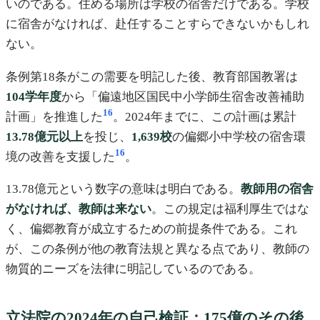
いのである。住める場所は学校の宿舎だけである。学校
に宿舎がなければ、赴任することすらできないかもしれ
ない。
条例第18条がこの需要を明記した後、教育部国教署は
104学年度
から「偏遠地区国民中小学師生宿舎改善補助
16
計画」を推進した
。2024年までに、この計画は累計
13.78億元以上
を投じ、
1,639校
の偏郷小中学校の宿舎環
16
境の改善を支援した
。
13.78億元という数字の意味は明白である。
教師用の宿舎
がなければ、教師は来ない
。この規定は福利厚生ではな
く、偏郷教育が成立するための前提条件である。これ
が、この条例が他の教育法規と異なる点であり、教師の
物質的ニーズを法律に明記しているのである。
立法院の2024年の自己検証：175億のその後