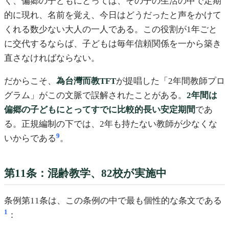
く、偏郷の子どもにとっては、その子の生活の中で定期
的に現れ、名前を覚え、今日はどうだったと声をかけて
くれる数少ない大人の一人である。この役割が1年ごと
に交代するならば、子どもは毎年信頼関係を一から築き
直さなければならない。
だからこそ、
為台灣而教TFT
が提唱した「2年間教師プロ
グラム」がこの文脈で誤解されたことがある。
2年間は
偏郷の子どもにとってすでに比較的長い安定期間
であ
る。正規編制の下では、2年も持たない教師が少なくな
9
いからである
。
第11条：混齢教学、82校が実施中
条例第11条は、この条例の中で最も個性的な条文である
1
：