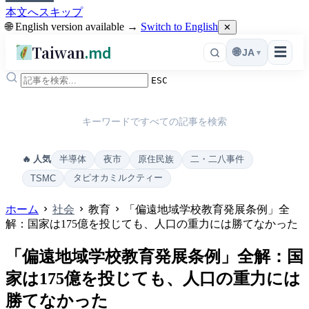
本文へスキップ
🌐 English version available →
Switch to English
✕
Taiwan
.md
☰
🌐
JA
▾
ESC
キーワードですべての記事を検索
半導体
夜市
原住民族
二・二八事件
🔥 人気
タピオカミルクティー
TSMC
ホーム
社会
教育
「偏遠地域学校教育発展条例」全
解：国家は175億を投じても、人口の重力には勝てなかった
「偏遠地域学校教育発展条例」全解：国
家は175億を投じても、人口の重力には
勝てなかった