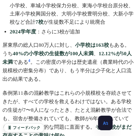
小学校、車城小学校保力分校、東海小学校台原分校、
土庫小学校興国分校、大明小学校豊明分校、大新小学
校など合計
7校
が生徒数不足により統廃合
2024学年度
：さらに3校が追加
屏東県の総人口80万人に対し、
小学校は163校
もある。
うち
40%の小学校の生徒数が100人未満
、
12.12%が50人
4
未満
である
。この密度の半分は歴史遺産（農業時代の小
規模校の密集分布）であり、もう半分は少子化と人口流
出の結果である。
条例第11条の混齢教学はこれらの小規模校を存続させて
きたが、すべての学校を救えるわけではない。ある学校
の生徒が7〜8人になったとき、たとえ混齢教学が合法で
も、宿舎が整備されていても、教師が6年縛られていて
も、一つの非技術的な問題に直面する。
その学校がまだ
🧬 フィードバック
存在することの意味は何か
。