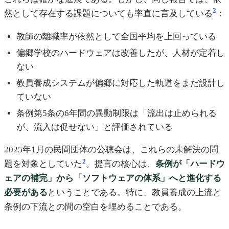
2
然として存在する課題についても率直に言及している
：
教師の離職率が依然として全国平均を上回っている
偏郷学校のハードウェアは改善したが、人材が定着し
ない
教員養成システムが偏郷に対応した軌道をまだ設計し
ていない
条例第5条の6年間の異動制限は「流出は止められる
が、流入は促せない」と評価されている
2025年1月の民間団体の公聴会は、これらの未解決の問
2
題を対象としていた
。提言の核心は、
条例が「ハードウ
ェアの補完」から「ソフトウェアの体系」へと進化する
必要がある
ということである。特に、教員養成の上流と
条例の下流との間の空白を埋めることである。