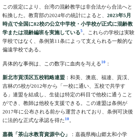
この規定により、台湾の混齢教学は非合法から合法へと
転換した。教育部の2024年の統計によると、
2023年5月
時点で全国に82校の公立中学校・小学校が正式に混齢教
5
学または混齢編班を実施している
。これらの学校は実験
学校ではなく、条例第11条によって支えられる一般的な
偏遠学校である。
10
具体的な事例は、この数字に血肉を与える
：
新北市貢渓区五校戦略連盟
：和美、澳底、福連、貢渓、
吉林の5校が2012年から「一校に通い、五校で共学す
る」連盟を結成し、生徒は特定の科目で他校に通うこと
ができ、教師は他校を支援できる。この連盟は条例が
2017年に公布される前から運営されており、条例可決後
10
に法的な正式な承認を得た
。
嘉義「茶山水教育資源中心」
：嘉義県梅山郷太和小学