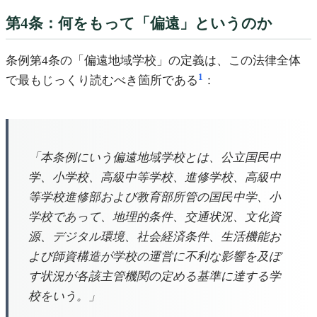
第4条：何をもって「偏遠」というのか
条例第4条の「偏遠地域学校」の定義は、この法律全体
1
で最もじっくり読むべき箇所である
：
「本条例にいう偏遠地域学校とは、公立国民中
学、小学校、高級中等学校、進修学校、高級中
等学校進修部および教育部所管の国民中学、小
学校であって、地理的条件、交通状況、文化資
源、デジタル環境、社会経済条件、生活機能お
よび師資構造が学校の運営に不利な影響を及ぼ
す状況が各該主管機関の定める基準に達する学
校をいう。」