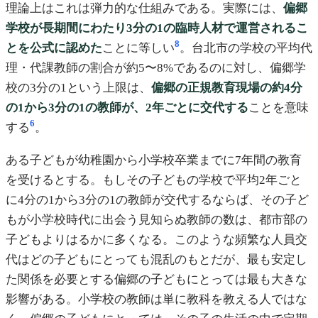
理論上はこれは弾力的な仕組みである。実際には、
偏郷
学校が長期間にわたり3分の1の臨時人材で運営されるこ
8
とを公式に認めた
ことに等しい
。台北市の学校の平均代
理・代課教師の割合が約5〜8%であるのに対し、偏郷学
校の3分の1という上限は、
偏郷の正規教育現場の約4分
の1から3分の1の教師が、2年ごとに交代する
ことを意味
6
する
。
ある子どもが幼稚園から小学校卒業までに7年間の教育
を受けるとする。もしその子どもの学校で平均2年ごと
に4分の1から3分の1の教師が交代するならば、その子ど
もが小学校時代に出会う見知らぬ教師の数は、都市部の
子どもよりはるかに多くなる。このような頻繁な人員交
代はどの子どもにとっても混乱のもとだが、最も安定し
た関係を必要とする偏郷の子どもにとっては最も大きな
影響がある。小学校の教師は単に教科を教える人ではな