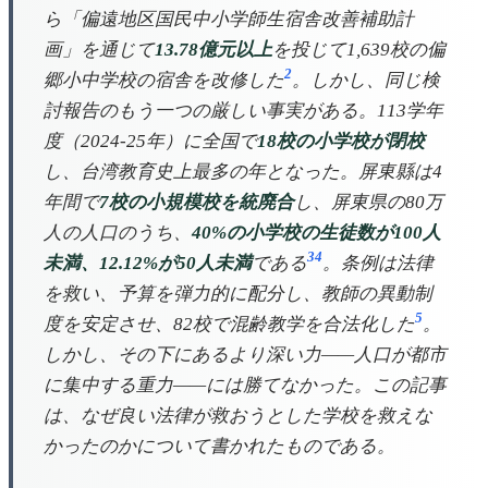
ら「偏遠地区国民中小学師生宿舎改善補助計
画」を通じて
13.78億元以上
を投じて1,639校の偏
2
郷小中学校の宿舎を改修した
。しかし、同じ検
討報告のもう一つの厳しい事実がある。113学年
度（2024-25年）に全国で
18校の小学校が閉校
し、台湾教育史上最多の年となった。屏東縣は4
年間で
7校の小規模校を統廃合
し、屏東県の80万
人の人口のうち、
40%の小学校の生徒数が100人
3
4
未満、12.12%が50人未満
である
。条例は法律
を救い、予算を弾力的に配分し、教師の異動制
5
度を安定させ、82校で混齢教学を合法化した
。
しかし、その下にあるより深い力——人口が都市
に集中する重力——には勝てなかった。この記事
は、なぜ良い法律が救おうとした学校を救えな
かったのかについて書かれたものである。