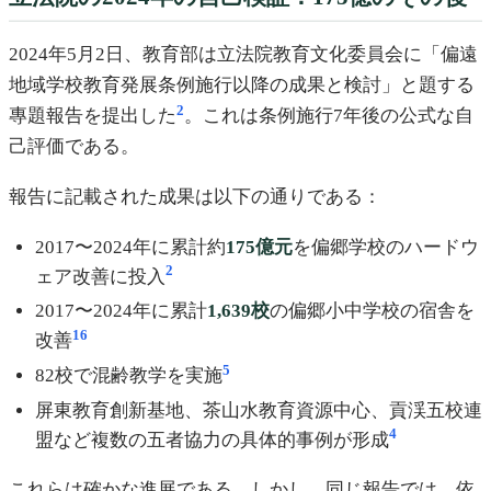
2024年5月2日、教育部は立法院教育文化委員会に「偏遠
地域学校教育発展条例施行以降の成果と検討」と題する
2
專題報告を提出した
。これは条例施行7年後の公式な自
己評価である。
報告に記載された成果は以下の通りである：
2017〜2024年に累計約
175億元
を偏郷学校のハードウ
2
ェア改善に投入
2017〜2024年に累計
1,639校
の偏郷小中学校の宿舎を
16
改善
5
82校で混齢教学を実施
屏東教育創新基地、茶山水教育資源中心、貢渓五校連
4
盟など複数の五者協力の具体的事例が形成
これらは確かな進展である。しかし、同じ報告では、依