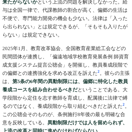
来たがらないか
という上流の問題を解決しなかった。給
与は全国一律で、代課教師の割合が高く、偏郷の生活は
不便で、専門能力開発の機会も少ない。法律は「入った
ら出られない」とは規定できるが、「そもそも入りたが
らない」は規定できない。
2025年1月、教育改革協会、全国教育産業総工会などの
民間団体が連携し、「偏遠地域学校教育発展条例 師資育
成支援システム提言公聴会」を開催し、教員養成段階で
2
の偏郷との連携強化を求める改正を訴えた
。彼らの主張
は、
第5条の6年間の異動制限には、偏郷に特化した教員
養成コースを組み合わせるべきだ
ということである。大
学段階から定住を志す教師を育成し、配属後に法律で縛
2
るのではなく、養成段階から取り組むべきだと訴えた
。
この公聴会そのものが、条例施行8年後の最も明確な合
意を反映している。
異動制限だけでは人を留められず、
上流の改革と同時に進めなければならない
。