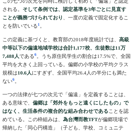
この七つの次元を同時に検討して初めて「偏遠」と認定
される。
そして条例では、認定基準を3年ごとに見直す
ことが義務づけられており
、一度の定義で固定化するこ
1
とを防いでいる
。
この定義に基づくと、教育部の2018年度統計では、
高級
中等以下の偏遠地域学校は合計1,177校、生徒数は11万
6
7,488人
である
。うち原住民学生の割合は17.5%で、全国
平均を大きく上回っている。偏郷の小学校の平均クラス
規模は
10.6人
にすぎず、全国平均26.4人の半分にも満た
6
ない
。
一つの法律が七つの次元で「偏遠」を定義することは、
ある意味で、
偏郷は「郊外をもっと遠くにしたもの」で
はなく、生活条件の複合的な組み合わせである
ことを認
めている。この枠組みは、
為台灣而教TFT
が偏郷現場で
帰納した「同心円構造」（子ども、学校、コミュニテ