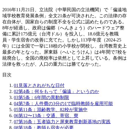
2016年11月21日、立法院（中華民国の立法機関）で「偏遠地
域学校教育発展条例」全文21条が可決された。この法律の存
在自体が、国家自らの制度不全を公式に認めたものである。
8年が経過し、政府は偏郷（へんきょう）のハードウェア整
備に累計175億元（台湾ドル）を投入し、18.6億元を教職
員・学生宿舎の改善に充てた。しかし113学年度（2024-25
年）には全国で一挙に18校の小学校が閉校し、台湾教育史上
最多の年となった。屏東縣（へいとうけん）は4年間で7校を
統廃合し、全国の廃校率は依然として上昇している。条例は
法律を救ったが、人口の重力には勝てなかった。
目次
01
見落とされがちな日付
02
第4条：何をもって「偏遠」というのか
03
第5条：6年間の異動制限
04
第7条：人件費の3分の1で臨時教師を雇用可能
05
第11条：混齢教学、82校が実施中
06
第12〜13条：交通、寄宿、寮
07
第16条：五者協力と屏東教育創新基地の実践
08
第18条：教師も宿舎が必要