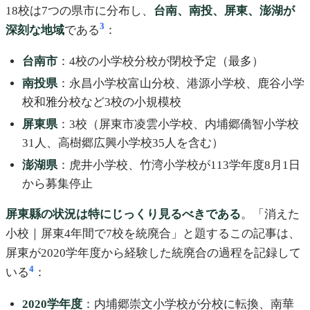
18校は7つの県市に分布し、
台南、南投、屏東、澎湖が
3
深刻な地域
である
：
台南市
：4校の小学校分校が閉校予定（最多）
南投県
：永昌小学校富山分校、港源小学校、鹿谷小学
校和雅分校など3校の小規模校
屏東県
：3校（屏東市凌雲小学校、内埔郷僑智小学校
31人、高樹郷広興小学校35人を含む）
澎湖県
：虎井小学校、竹湾小学校が113学年度8月1日
から募集停止
屏東縣の状況は特にじっくり見るべきである
。「消えた
小校｜屏東4年間で7校を統廃合」と題するこの記事は、
屏東が2020学年度から経験した統廃合の過程を記録して
4
いる
：
2020学年度
：内埔郷崇文小学校が分校に転換、南華