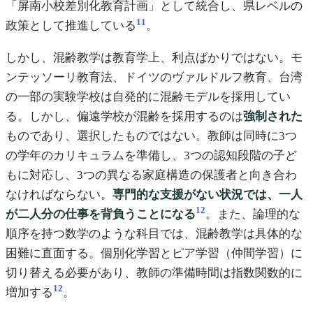
「屏南小校差別化教育計画」として統合し、県レベルの
11
政策として推進している
。
しかし、混齢教学は教育学上、利点ばかりではない。モ
ンテッソーリ教育法、ドイツのヴァルドルフ教育、台湾
の一部の実験学校は自発的に混齢モデルを採用してい
る。しかし、偏遠学校が混齢を採用するのは
強制された
ものであり、選択したものではない。教師は同時に3つ
の学年のカリキュラムを準備し、3つの認知段階の子ど
もに対応し、3つの異なる家庭構造の保護者と向き合わ
なければならない。
専門的な支援がない状況では、一人
12
が二人分の仕事を背負うことになる
。また、論理的な
順序を持つ数学のような科目では、混齢教学は具体的な
困難に直面する。個別化学習とピア学習（仲間学習）に
切り替える必要があり、教師の準備時間は指数関数的に
12
増加する
。