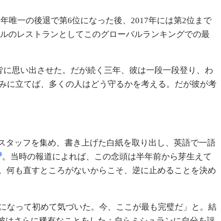
014年唯一の後退で第6位になった後、2017年には第2位まで
ポールのレストランとしてこのグローバルランキングでの最
を皆に思い出させた。だが続く三年、彼は一段一段登り、わ
高みに立てば、多くの人はどう守るかを考える。だが彼が考
二十数名のスタッフを集め、書き上げた白紙を取り出し、英語で一語
9
。当時の報道によれば、この念頭は半年前から芽生えて
。何も直すところがないからこそ、逆に止めることを決め
今になって初めて気づいた。今、ここが最も完璧だ」と。結
彼はさらに稀有なことをした：自らミシュランに自分を評