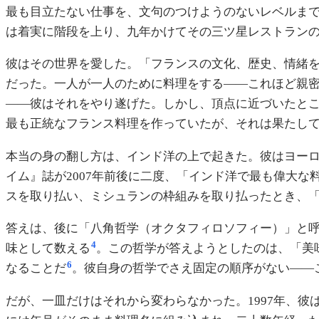
最も目立たない仕事を、文句のつけようのないレベルま
は着実に階段を上り、九年かけてその三ツ星レストラン
彼はその世界を愛した。「フランスの文化、歴史、情緒
だった。一人が一人のために料理をする——これほど親
——彼はそれをやり遂げた。しかし、頂点に近づいたと
最も正統なフランス料理を作っていたが、それは果たし
本当の身の翻し方は、インド洋の上で起きた。彼はヨー
イム』誌が2007年前後に二度、「インド洋で最も偉大な
スを取り払い、ミシュランの枠組みを取り払ったとき、
答えは、後に「八角哲学（オクタフィロソフィー）」と
4
味として数える
。この哲学が答えようとしたのは、「美
6
なることだ
。彼自身の哲学でさえ固定の順序がない——
だが、一皿だけはそれから変わらなかった。1997年、彼