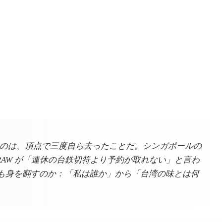
のは、頂点で三度自ら去ったことだ。シンガポールの
の RAW が「連休の台鉄切符より予約が取れない」と言わ
も身を翻すのか：「私は誰か」から「台湾の味とは何