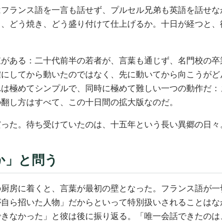
はフランス語を一言も話せず、プルセル兄弟も英語を話せな
り、どう焼き、どう盛り付けて仕上げるか。十日が経つと、
値がある：二十代前半の若者が、言葉も通じず、名門校の卒
確にしてから動いたのではなく、先に動いてから向こうがど
れは極めてシンプルで、同時に極めて難しい一つの動作だ：
の翻し方はすべて、この十日間の拡大版なのだ。
だった。待ち受けていたのは、十五年という長い異郷の日々
か」と問う
の厨房に着くと、言葉が最初の壁となった。フランス語が一
が自ら招いた人物」だからといって特別扱いされることはな
できなかった」と彼は後に振り返る。「唯一会話できたのは