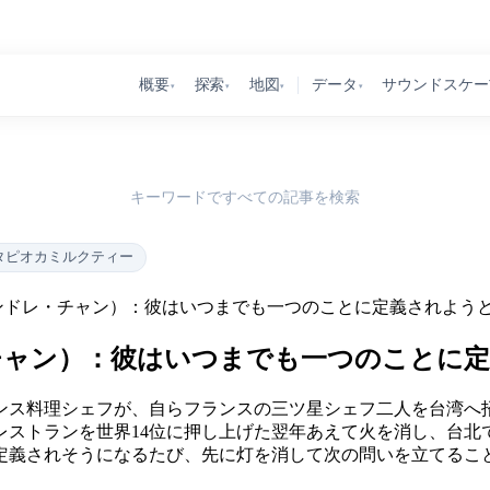
概要
探索
地図
データ
サウンドスケー
▾
▾
▾
▾
キーワードですべての記事を検索
タピオカミルクティー
ンドレ・チャン）：彼はいつまでも一つのことに定義されよう
チャン）：彼はいつまでも一つのことに定
ランス料理シェフが、自らフランスの三ツ星シェフ二人を台湾
ストランを世界14位に押し上げた翌年あえて火を消し、台北
定義されそうになるたび、先に灯を消して次の問いを立てるこ