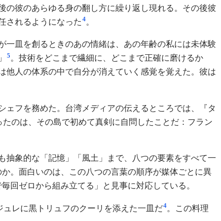
後の彼のあらゆる身の翻し方に繰り返し現れる。その後彼
4
任されるようになった
。
が一皿を創るときのあの情緒は、あの年齢の私には未体験
5
」
。技術をどこまで繊細に、どこまで正確に磨けるか
は他人の体系の中で自分が消えていく感覚を覚えた。彼は
シェフを務めた。台湾メディアの伝えるところでは、『タ
ったのは、その島で初めて真剣に自問したことだ：フラン
も抽象的な「記憶」「風土」まで、八つの要素をすべて一
のか。面白いのは、この八つの言葉の順序が媒体ごとに異
で毎回ゼロから組み立てる」と見事に対応している。
4
のジュレに黒トリュフのクーリを添えた一皿だ
。この料理