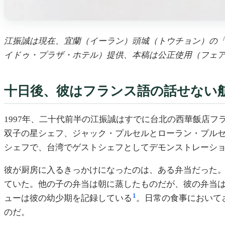
江振誠は現在、宜蘭（イーラン）頭城（トウチョン）の「ar
イドゥ・プラザ・ホテル）提供、本稿は公正使用（フェ
十日後、彼はフランス語の話せない
1997年、二十代前半の江振誠はすでに台北の西華飯店
双子の星シェフ、ジャック・プルセルとローラン・プルセルを招
シェフで、台湾でゲストシェフとしてデモンストレーシ
彼が厨房に入るきっかけになったのは、ある弁当だった。
ていた。他の子の弁当は朝に蒸したものだが、彼の弁当は
1
ューは彼の幼少期を記録している
。日常の食事において
のだ。