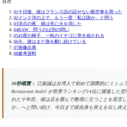
目次
01
十日後、彼はフランス語の話せない航空券を買った
02
インド洋の上で、もう一度「私は誰か」と問う
03
頂点の夜、彼は先に火を消した
04
RAW、問うのは別の問い
05
45度の椅子、一粒のイチゴに突き崩される
06
今、彼はまだ身を翻し続けている
07
画像出典
08
參考資料
30秒概覽：
江振誠は台湾人で初めて国際的にミシュ
Restaurant André が世界ランキング14位
れた十年目、彼は店を畳んで教壇に立つことを宣言し
か」へと問い続け、今日まで彼自身も答えを出し終え