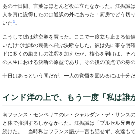
あの十日間、言葉はほとんど役に立たなかった。江振誠
人を真に説得したのは通訳の外にあった：厨房でどう切
1
いた
。
こうして彼は航空券を買った。ここで一度立ち止まる価
いだけで地球の裏側へ飛ぶ決断をした。彼は先に事を明
ドに多くの励ましの注釈を加えたが、核心を剥けば、そ
の人生における決断の原型であり、その後の頂点での身
十日はあっという間だが、一人の覚悟を固めるには十分
インド洋の上で、もう一度「私は誰
南フランス・モンペリエのレ・ジャルダン・デ・サンス
と体で推測するしかなかった。江振誠は「プルセル兄弟
続けた。「当時私はフランス語が一言も話せず、友達も