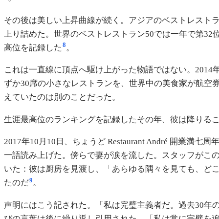
その後は美しい上昇曲線が続く。アジアのベストレストラン50で、
上り詰めた。世界のベストレストラン50では一年で第32
8
高位を記録した
。
これは一直線に頂点へ駆け上がった物語ではない。201
ずか30席の小さなレストランを、世界中の美食家が航空
えていたのは別のことだった。
生涯最高位のランキングを記録したその年、彼は降りる
2017年10月10日、ちょうど Restaurant An
一語読み上げた。傍らで妻が涙を流した。スタッフがこ
いた：彼は厨房を見渡し、「あらゆる隅々を見ても、ど
9
たのだ
。
声明にはこう記された。「私は完璧主義者だ。過去30年
びの言葉は後に繰り返し引用された。「私は常に完璧を