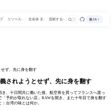
🌐
プ
リソース
生命体 🧬
貢献する
JA
▾
/
▾
▾
▾
とせず、先に身を翻す
義されようとせず、先に身を翻す
へ招き、十日間共に働いた後、航空券を買ってフランスへ渡っ
で「予約が取れない店」RAWを開き、また十年目で身を翻す
と：台湾の味とは何か。