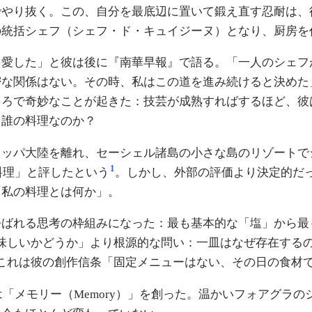
でやり抜く。この、自分を最底辺に置いて鍛え直す忍耐は、
の統括シェフ（シェフ・ド・キュイジーヌ）となり、厨房を
を愛した」と彼は後に『南華早報』で語る。「一人のシェフ
密な関係はない。その時、私はこの道を進み続けると決めた
ころで奇妙なことが起きた：技芸が成熟すればするほど、彼
て誰の料理なのか？
ロッパ大陸を離れ、セーシェル諸島の小さな島のリゾートで
1
料理」と評したという
。しかし、外部の評価より決定的だ
「私の料理とは何か」。
呼ばれる思考の枠組みになった：最も基本的な「塩」から最
味しいかどうか」より根源的な問い：一皿はなぜ存在する
これは彼の創作信条「固定メニューはない、その日の食材
は「メモリー（Memory）」を創った。温かいフォアグラ