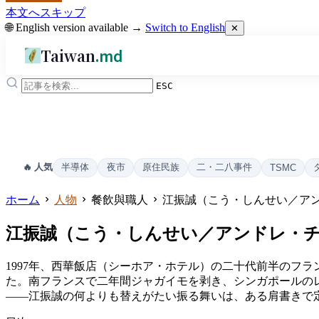
本文へスキップ
🌐 English version available →
Switch to English
✕
Taiwan
.md
ESC
半導体
夜市
原住民族
二・二八事件
🔥 人気
TSMC
ホーム
人物
餐飲與職人
江振誠（こう・しんせい／ア
江振誠（こう・しんせい／アンドレ・
1997年、西華飯店（シーホア・ホテル）の二十代前半のフ
た。南フランスで二年間ジャガイモを剥き、シンガポールのレ
——江振誠の何よりも替えがたい振る舞いは、ある肩書きで