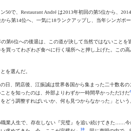
Restaurant André は2013年初回の第5位から、2
位から第14位へ、一気に18ランクアップし、当年シンガ
4年の第6位への後退は、この道が決して当然ではないこと
券を買ってわざわざ食べに行く場所へと押し上げた。この
ことを選んだ。
dré 開業満七周年の日、閉店後、江振誠は世界各国から集まった
のことを知ったのは、外部よりわずか一時間早かっただけだ
こをどう調整すればいいか、何も見つからなかった」という
の職業人生で、存在しない『完璧』を追い続けてきた……
10
追い求めてきた。今、ここが完璧だ」
。同じ声明の中で、