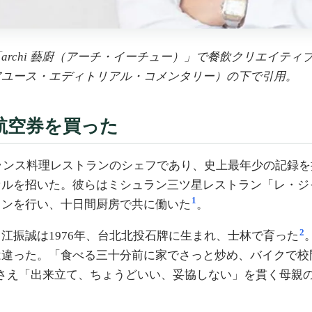
chi 藝廚（アーチ・イーチュー）」で餐飲クリエイティブ・
アユース・エディトリアル・コメンタリー）の下で引用。
航空券を買った
フランス料理レストランのシェフであり、史上最年少の記録
いた。彼らはミシュラン三ツ星レストラン「レ・ジャルダン・デ・
1
ョンを行い、十日間厨房で共に働いた
。
2
江振誠は1976年、台北北投石牌に生まれ、士林で育った
違った。「食べる三十分前に家でさっと炒め、バイクで校門
さえ「出来立て、ちょうどいい、妥協しない」を貫く母親