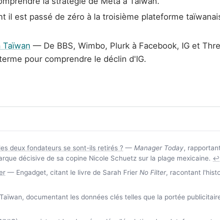
omprendre la stratégie de Meta à Taïwan.
il est passé de zéro à la troisième plateforme taïwanai
à Taïwan
— De BBS, Wimbo, Plurk à Facebook, IG et Thread
 terme pour comprendre le déclin d'IG.
les deux fondateurs se sont-ils retirés ?
—
Manager Today
, rapportan
arque décisive de sa copine Nicole Schuetz sur la plage mexicaine.
↩
er
— Engadget, citant le livre de Sarah Frier
No Filter
, racontant l'hist
ïwan, documentant les données clés telles que la portée publicitaire 