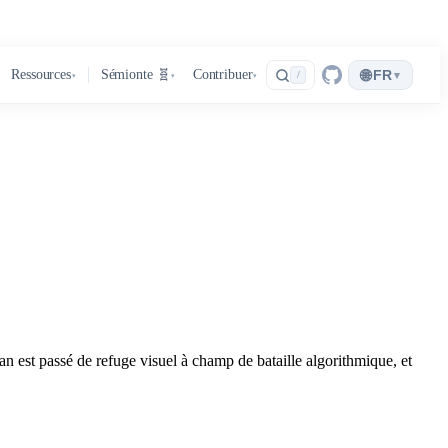
🌐
Ressources
Sémionte 🧬
Contribuer
FR
▾
/
▾
▾
▾
n est passé de refuge visuel à champ de bataille algorithmique, et