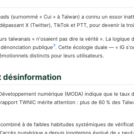
eads (surnommé « Cui » à Taïwan) a connu un essor inat
 dépassant X (Twitter), TikTok et PTT, pour devenir la tr
teurs taïwanais « n'osaient pas dire la vérité ». La logiqu
7
la dénonciation publique
. Cette écologie duale — « IG s'
otionnels distincts pour leurs utilisateurs.
t désinformation
 Développement numérique (MODA) indique que le taux de
rapport TWNIC mérite attention : plus de 60 % des Taïwan
ombiné à de faibles habitudes systémiques de vérificatio
e l'accès numérique a depuis longtemps évolué de « peut-