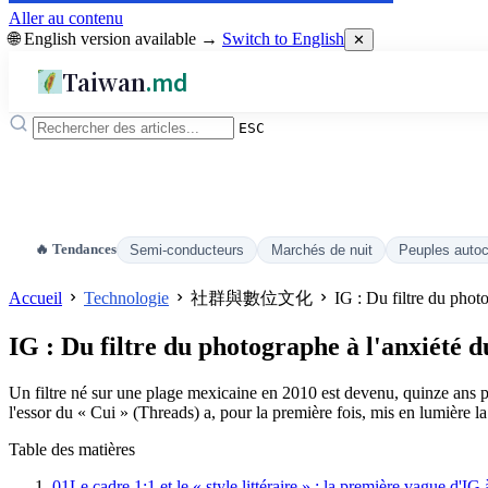
Aller au contenu
🌐 English version available →
Switch to English
✕
Taiwan
.md
ESC
🔥 Tendances
Semi-conducteurs
Marchés de nuit
Peuples auto
Accueil
Technologie
社群與數位文化
IG : Du filtre du phot
IG : Du filtre du photographe à l'anxiété d
Un filtre né sur une plage mexicaine en 2010 est devenu, quinze ans pl
l'essor du « Cui » (Threads) a, pour la première fois, mis en lumière la
Table des matières
01
Le cadre 1:1 et le « style littéraire » : la première vague d'I