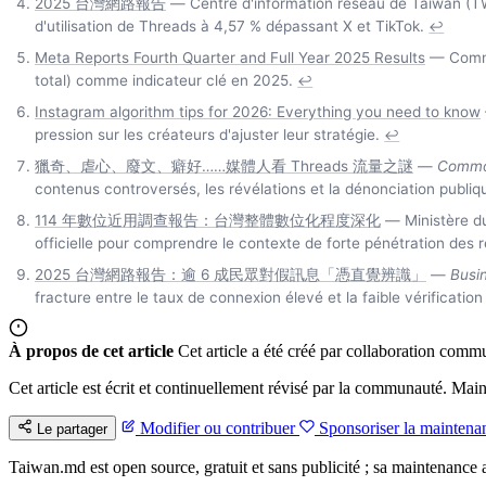
2025 台灣網路報告
— Centre d'information réseau de Taïwan (TWNI
d'utilisation de Threads à 4,57 % dépassant X et TikTok.
↩
Meta Reports Fourth Quarter and Full Year 2025 Results
— Commun
total) comme indicateur clé en 2025.
↩
Instagram algorithm tips for 2026: Everything you need to know
pression sur les créateurs d'ajuster leur stratégie.
↩
獵奇、虐心、廢文、癖好……媒體人看 Threads 流量之謎
—
Common
contenus controversés, les révélations et la dénonciation publiq
114 年數位近用調查報告：台灣整體數位化程度深化
— Ministère du
officielle pour comprendre le contexte de forte pénétration des
2025 台灣網路報告：逾 6 成民眾對假訊息「憑直覺辨識」
—
Busi
fracture entre le taux de connexion élevé et la faible vérificatio
À propos de cet article
Cet article a été créé par collaboration commu
Cet article est écrit et continuellement révisé par la communauté. Mai
Modifier ou contribuer
Sponsoriser la maintena
Le partager
Taiwan.md est open source, gratuit et sans publicité ; sa maintenance a