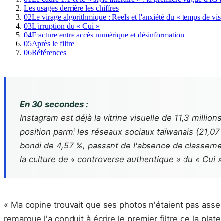
Les usages derrière les chiffres
02
Le virage algorithmique : Reels et l'anxiété du « temps de vi
03
L'irruption du « Cui »
04
Fracture entre accès numérique et désinformation
05
Après le filtre
06
Références
En 30 secondes :
Instagram est déjà la vitrine visuelle de 11,3 milli
position parmi les réseaux sociaux taïwanais (21,07
bondi de 4,57 %, passant de l'absence de classement
la culture de « controverse authentique » du « Cui 
« Ma copine trouvait que ses photos n'étaient pas assez
remarque l'a conduit à écrire le premier filtre de la pla