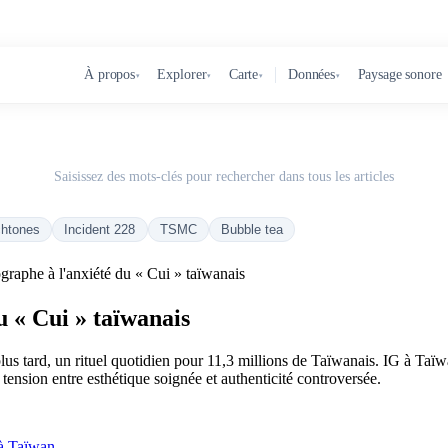
À propos
Explorer
Carte
Données
Paysage sonore
▾
▾
▾
▾
Saisissez des mots-clés pour rechercher dans tous les articles
chtones
Incident 228
TSMC
Bubble tea
ographe à l'anxiété du « Cui » taïwanais
u « Cui » taïwanais
us tard, un rituel quotidien pour 11,3 millions de Taïwanais. IG à Taïwa
 tension entre esthétique soignée et authenticité controversée.
G à Taïwan