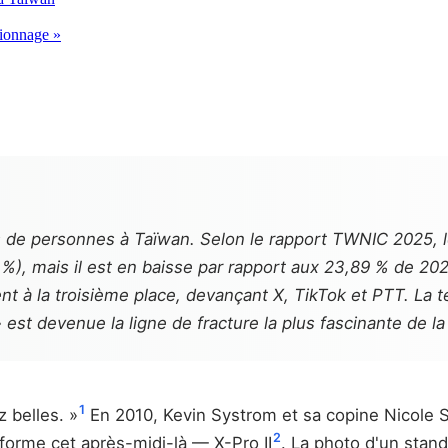
sionnage »
ons de personnes à Taïwan. Selon le rapport TWNIC 2025, l
 %), mais il est en baisse par rapport aux 23,89 % de 20
 à la troisième place, devançant X, TikTok et PTT. La ten
» est devenue la ligne de fracture la plus fascinante de 
1
 belles. »
En 2010, Kevin Systrom et sa copine Nicole 
2
teforme cet après-midi-là — X-Pro II
. La photo d'un stand 