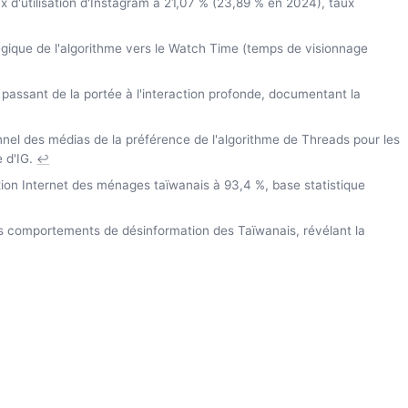
 d'utilisation d'Instagram à 21,07 % (23,89 % en 2024), taux
gique de l'algorithme vers le Watch Time (temps de visionnage
passant de la portée à l'interaction profonde, documentant la
nnel des médias de la préférence de l'algorithme de Threads pour les
 d'IG.
↩
n Internet des ménages taïwanais à 93,4 %, base statistique
es comportements de désinformation des Taïwanais, révélant la