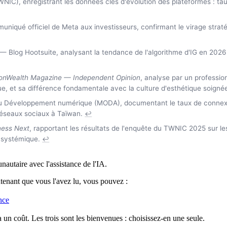
C), enregistrant les données clés d'évolution des plateformes : taux
iqué officiel de Meta aux investisseurs, confirmant le virage straté
— Blog Hootsuite, analysant la tendance de l'algorithme d'IG en 2026 
Wealth Magazine — Independent Opinion
, analyse par un professio
ue, et sa différence fondamentale avec la culture d'esthétique soignée
 Développement numérique (MODA), documentant le taux de connexio
 réseaux sociaux à Taïwan.
↩
ness Next
, rapportant les résultats de l'enquête du TWNIC 2025 sur l
n systémique.
↩
nautaire avec l'assistance de l'IA.
ntenant que vous l'avez lu, vous pouvez :
nce
 un coût. Les trois sont les bienvenues : choisissez-en une seule.