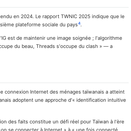
tendu en 2024. Le rapport TWNIC 2025 indique que le
4
oisième plateforme sociale du pays
.
e d'IG est de maintenir une image soignée ; l'algorithme
occupe du beau, Threads s'occupe du clash » — a
 connexion Internet des ménages taïwanais a atteint
ais adoptent une approche d'« identification intuitive
n des faits constitue un défi réel pour Taïwan à l'ère
on se connecter à Internet » à « une fois connecté,