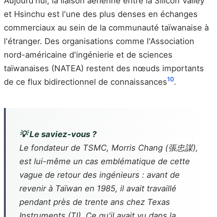
Aujourd'hui, la liaison aérienne entre la Silicon Valley
et Hsinchu est l'une des plus denses en échanges
commerciaux au sein de la communauté taïwanaise à
l'étranger. Des organisations comme l'Association
nord-américaine d'ingénierie et de sciences
taïwanaises (NATEA) restent des nœuds importants
10
de ce flux bidirectionnel de connaissances
.
💡 Le saviez-vous ?
Le fondateur de TSMC, Morris Chang (張忠謀),
est lui-même un cas emblématique de cette
vague de retour des ingénieurs : avant de
revenir à Taïwan en 1985, il avait travaillé
pendant près de trente ans chez Texas
Instruments (TI). Ce qu'il avait vu dans la