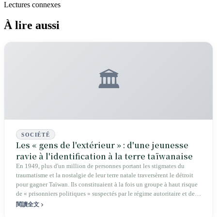
Lectures connexes
À lire aussi
🏛️
SOCIÉTÉ
Les « gens de l'extérieur » : d'une jeunesse
ravie à l'identification à la terre taïwanaise
En 1949, plus d'un million de personnes portant les stigmates du
traumatisme et la nostalgie de leur terre natale traversèrent le détroit
pour gagner Taïwan. Ils constituaient à la fois un groupe à haut risque
de « prisonniers politiques » suspectés par le régime autoritaire et des
« réfugiés de guerre » arrachés de force à leur patrie. Cet article dévoile
閱讀全文
comment, à travers quatre traumatismes psychologiques, la