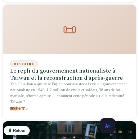
communauté des « gens de l'extérieur » a accompli la migration
identitaire de « l'exilé » au « sédentaire ».
📜
HISTOIRE
Le repli du gouvernement nationaliste à
Taïwan et la reconstruction d'après-guerre
Yan Chia-kan a quitté le Fujian pour assister à l'exil du gouvernement
nationaliste en 1949. 1,2 million de civils et soldats, 38 ans de loi
martiale, réforme agraire — comment cette période a-t-elle redessiné
Taïwan ?
閱讀全文
🧬 Retour