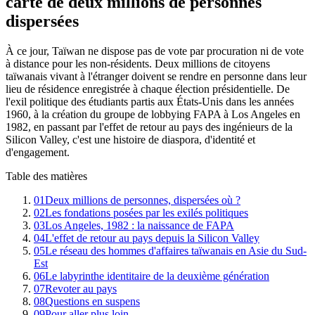
carte de deux millions de personnes
dispersées
À ce jour, Taïwan ne dispose pas de vote par procuration ni de vote
à distance pour les non-résidents. Deux millions de citoyens
taïwanais vivant à l'étranger doivent se rendre en personne dans leur
lieu de résidence enregistrée à chaque élection présidentielle. De
l'exil politique des étudiants partis aux États-Unis dans les années
1960, à la création du groupe de lobbying FAPA à Los Angeles en
1982, en passant par l'effet de retour au pays des ingénieurs de la
Silicon Valley, c'est une histoire de diaspora, d'identité et
d'engagement.
Table des matières
01
Deux millions de personnes, dispersées où ?
02
Les fondations posées par les exilés politiques
03
Los Angeles, 1982 : la naissance de FAPA
04
L'effet de retour au pays depuis la Silicon Valley
05
Le réseau des hommes d'affaires taïwanais en Asie du Sud-
Est
06
Le labyrinthe identitaire de la deuxième génération
07
Revoter au pays
08
Questions en suspens
09
Pour aller plus loin